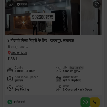
9
विडियो
3 बीएचके विला बिक्री के लिए - खरगापुर, लखनऊ
खरगापुर, लखनऊ
₹ 86 L
Config
एरिया
बिल्ट-अप एरिया
3 BHK + 3 Bath
1800
वर्ग फुट
Additional Spaces
पॉसेशन स्थिति
पूजा रूम
रहने के लिए तैयार
Facing
पार्किंग
ईस्ट Facing
1 Covered + n/a Open
A
अलोक वर्मा