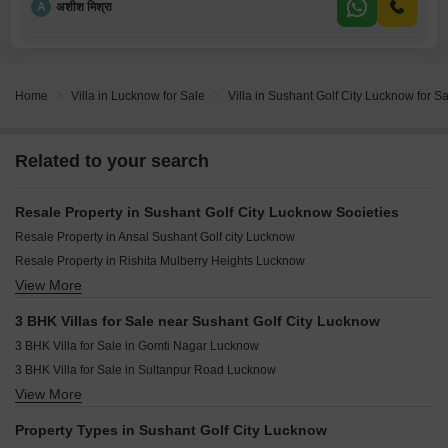
A
अशीश मिश्रा
Home
Villa in Lucknow for Sale
Villa in Sushant Golf City Lucknow for S
Related to your search
Resale Property in Sushant Golf City Lucknow Societies
Resale Property in Ansal Sushant Golf city Lucknow
Resale Property in Rishita Mulberry Heights Lucknow
View More
Resale Property in One OAK Natura Lucknow
Resale Property in Ansal Celebrity Meadows Lucknow
3 BHK Villas for Sale near Sushant Golf City Lucknow
Resale Property in Ansal API Celebrity Gardens Lucknow
3 BHK Villa for Sale in Gomti Nagar Lucknow
Resale Property in Jashn Elevate Lucknow
3 BHK Villa for Sale in Sultanpur Road Lucknow
Resale Property in Pardos Okas Residency Lucknow
View More
3 BHK Villa for Sale in Vrindavan Yojna Lucknow
Resale Property in Chandra Panorama Lucknow
3 BHK Villa for Sale in Kisan Path Lucknow
Resale Property in Urban Axis Urban Woods Lucknow
Property Types in Sushant Golf City Lucknow
3 BHK Villa for Sale in Bakkas Lucknow