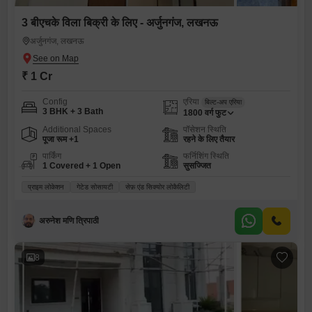
3 बीएचके विला बिक्री के लिए - अर्जुनगंज, लखनऊ
अर्जुनगंज, लखनऊ
₹ 1 Cr
Config
एरिया
बिल्ट-अप एरिया
3 BHK + 3 Bath
1800
वर्ग फुट
Additional Spaces
पॉसेशन स्थिति
पूजा रूम +1
रहने के लिए तैयार
पार्किंग
फर्निशिंग स्थिति
1 Covered + 1 Open
सुसज्जित
प्राइम लोकेशन
गेटेड सोसायटी
सेफ़ एंड सिक्योर लोकैलिटी
अरुनेश मणि त्रिपाठी
8