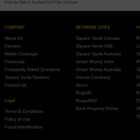
Resale Property in Oro Constella Lucknow
Flats for Sale in Sushant Golf City Lucknow
3 BHK Villa for Sale in Nijampur Malhaur Lucknow
3 BHK Villa for Sale in Amar Shaheed Path Lucknow
3 BHK Villa for Sale in Arjunganj Lucknow
COMPANY
NETWORK SITES
F
3 BHK Villa for Sale in Butler Colony Lucknow
About Us
Square Yards Canada
F
Careers
Square Yards UAE
L
Media Coverage
Square Yards Australia
S
Financials
Urban Money India
F
Frequently Asked Questions
Urban Money Australia
S
Square Yards Reviews
Interior Company
P
Contact Us
Azuro
A
PropVR
F
Legal
PropsAMC
D
Book Property Online
M
Terms & Conditions
S
Policy of Use
Fraud Identification