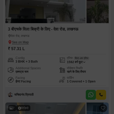
3 बीएचके विला बिक्री के लिए - देवा रोड, लखनऊ
देवा रोड, लखनऊ
₹ 57.31 L
Config
एरिया
बिल्ट-अप एरिया
3 BHK + 3 Bath
1592
वर्ग फुट
Additional Spaces
पॉसेशन स्थिति
एक्स्ट्रा रूम
रहने के लिए तैयार
Facing
पार्किंग
ईस्ट Facing
1 Covered + 1 Open
सचिदानंद त्रिपाठी
7
विडियो