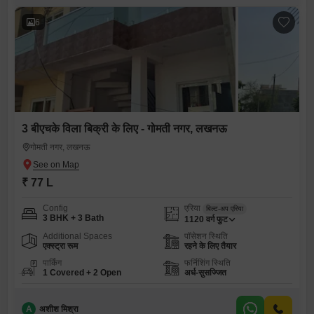
6
3 बीएचके विला बिक्री के लिए - गोमती नगर, लखनऊ
गोमती नगर, लखनऊ
₹ 77 L
Config
एरिया
बिल्ट-अप एरिया
3 BHK + 3 Bath
1120
वर्ग फुट
Additional Spaces
पॉसेशन स्थिति
एक्स्ट्रा रूम
रहने के लिए तैयार
पार्किंग
फर्निशिंग स्थिति
1 Covered + 2 Open
अर्ध-सुसज्जित
A
अशीश मिश्रा