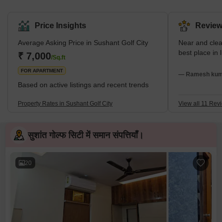
the Lucknow-Sultanpur Highway, it has been developed with a
focus on contemporary living standards. Moreover, the township
blends residential and commercial spaces harmoniously. It is
Price Insights
Review
renowned for its 18-hole international standard championship golf
course, designed by Dr Martin Hawtree from the UK.
Average Asking Price in Sushant Golf City
Near and cle
Furthermore, the area also boasts a sports complex, a shopping
best place in
₹ 7,000
/Sq.ft
mall, various e
FOR APARTMENT
— Ramesh kuma
Based on active listings and recent trends
Property Rates in Sushant Golf City
View all 11 Rev
सुशांत गोल्फ सिटी में समान संपत्तियाँ।
20