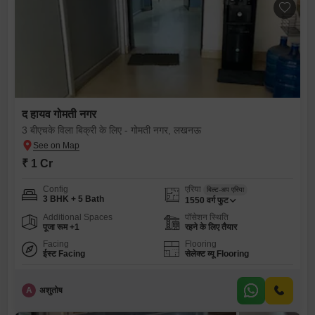
द हायव गोमती नगर
3 बीएचके विला बिक्री के लिए - गोमती नगर, लखनऊ
₹ 1 Cr
Config
एरिया
बिल्ट-अप एरिया
3 BHK + 5 Bath
1550
वर्ग फुट
Additional Spaces
पॉसेशन स्थिति
पूजा रूम +1
रहने के लिए तैयार
Facing
Flooring
ईस्ट Facing
सेलेक्ट व्यू Flooring
A
अशुतोष