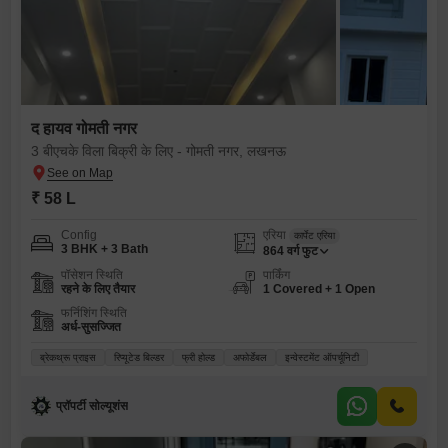
द हायव गोमती नगर
3 बीएचके विला बिक्री के लिए - गोमती नगर, लखनऊ
₹ 58 L
Config
एरिया
कार्पेट एरिया
3 BHK + 3 Bath
864
वर्ग फुट
पॉसेशन स्थिति
पार्किंग
रहने के लिए तैयार
1 Covered + 1 Open
फर्निशिंग स्थिति
अर्ध-सुसज्जित
ब्रेकथ्रू प्राइस
रिप्यूटेड बिल्डर
फ्री होल्ड
अफोर्डेबल
इन्वेस्टमेंट ऑपर्चूनिटी
प्रॉपर्टी सोल्यूशंस