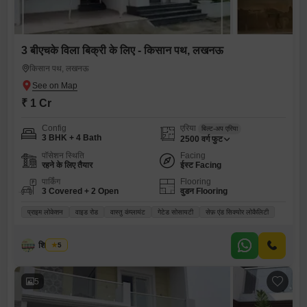
3 बीएचके विला बिक्री के लिए - किसान पथ, लखनऊ
किसान पथ, लखनऊ
₹ 1 Cr
Config
एरिया
बिल्ट-अप एरिया
3 BHK + 4 Bath
2500
वर्ग फुट
पॉसेशन स्थिति
Facing
रहने के लिए तैयार
ईस्ट Facing
पार्किंग
Flooring
3 Covered + 2 Open
वुडन Flooring
प्राइम लोकेशन
वाइड रोड
वास्तु कंप्लायंट
गेटेड सोसायटी
सेफ़ एंड सिक्योर लोकैलिटी
शिव कुमार
5
5