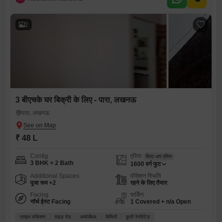
2
3 बीएचके घर बिक्री के लिए - पारा, लखनऊ
पारा, लखनऊ
₹ 48 L
Config
एरिया
बिल्ट-अप एरिया
3 BHK + 2 Bath
1600
वर्ग फुट
Additional Spaces
पॉसेशन स्थिति
पूजा रूम +2
रहने के लिए तैयार
Facing
पार्किंग
नॉर्थ ईस्ट Facing
1 Covered + n/a Open
प्राइम लोकेशन
वाइड रोड
अफोर्डेबल
फ़ैमिली
फ़ुली रेनोवेटेड