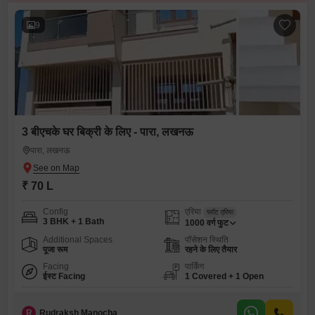
9
3 बीएचके घर बिक्री के लिए - पारा, लखनऊ
पारा, लखनऊ
₹ 70 L
Config
एरिया
प्लॉट एरिया
3 BHK + 1 Bath
1000
वर्ग फुट
Additional Spaces
पॉसेशन स्थिति
पूजा रूम
रहने के लिए तैयार
Facing
पार्किंग
ईस्ट Facing
1 Covered + 1 Open
R
Rudraksh Manocha