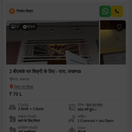
N
निशांत मिश्रा
19
विडियो
3 बीएचके घर बिक्री के लिए - पारा, लखनऊ
पारा, लखनऊ
₹ 70 L
Config
एरिया
बिल्ट-अप एरिया
3 BHK + 3 Bath
900
वर्ग फुट
पॉसेशन स्थिति
पार्किंग
रहने के लिए तैयार
1 Covered + n/a Open
फर्निशिंग स्थिति
View