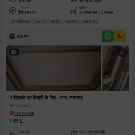
स्टडी रूम
रहने के लिए तैयार
Facing
पार्किंग
ईस्ट Facing
1 Covered + 1 Open
नियर सिटी सेंटर
वाइड रोड
अफोर्डेबल
न्यूली बिल्ट
फ़ुली रेनोवेटेड
कुमुद पाल
8
3 बीएचके घर बिक्री के लिए - पारा, लखनऊ
पारा, लखनऊ
₹ 65 L
Config
एरिया
बिल्ट-अप एरिया