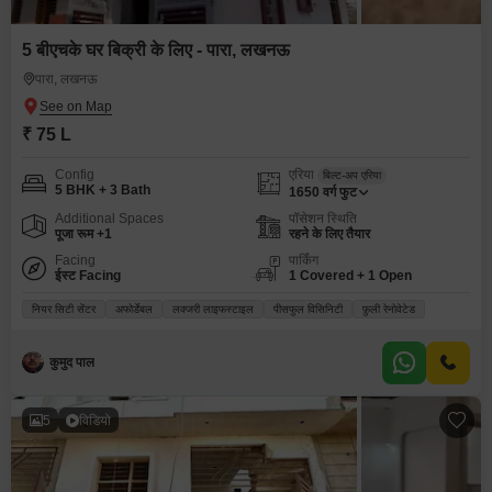
5 बीएचके घर बिक्री के लिए - पारा, लखनऊ
पारा, लखनऊ
₹ 75 L
Config
एरिया
बिल्ट-अप एरिया
5 BHK + 3 Bath
1650
वर्ग फुट
Additional Spaces
पॉसेशन स्थिति
पूजा रूम +1
रहने के लिए तैयार
Facing
पार्किंग
ईस्ट Facing
1 Covered + 1 Open
नियर सिटी सेंटर
अफोर्डेबल
लक्जरी लाइफस्टाइल
पीसफुल विसिनिटी
फ़ुली रेनोवेटेड
कुमुद पाल
5
विडियो