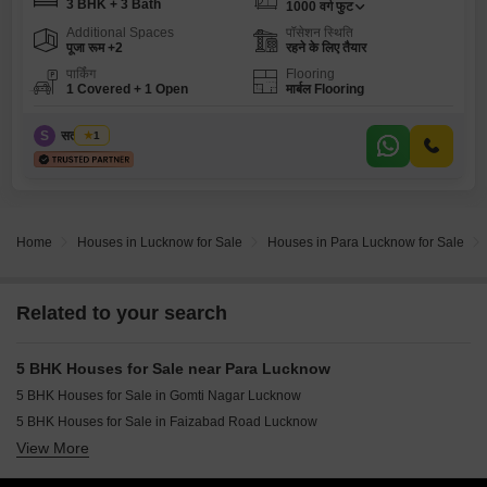
3 BHK + 3 Bath
1000
वर्ग फुट
Additional Spaces
पॉसेशन स्थिति
पूजा रूम +2
रहने के लिए तैयार
पार्किंग
Flooring
1 Covered + 1 Open
मार्बल Flooring
S
सतीश चौबे
1
Home
Houses in Lucknow for Sale
Houses in Para Lucknow for Sale
Related to your search
5 BHK Houses for Sale near Para Lucknow
5 BHK Houses for Sale in Gomti Nagar Lucknow
5 BHK Houses for Sale in Faizabad Road Lucknow
View More
5 BHK Houses for Sale in Indira Nagar Lucknow
5 BHK Houses for Sale in Deva Road Lucknow