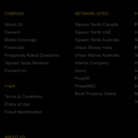
5 BHK Houses for Sale in Jankipuram Lucknow
5 BHK Houses for Sale in Kisan Path Lucknow
COMPANY
NETWORK SITES
F
5 BHK Houses for Sale in Matiyari Lucknow
About Us
Square Yards Canada
F
5 BHK Houses for Sale in Chinhat Lucknow
Careers
Square Yards UAE
L
5 BHK Houses for Sale in Vikas Nagar Lucknow
Media Coverage
Square Yards Australia
S
Financials
Urban Money India
F
Frequently Asked Questions
Urban Money Australia
S
Square Yards Reviews
Interior Company
P
Contact Us
Azuro
A
PropVR
F
Legal
PropsAMC
D
Book Property Online
M
Terms & Conditions
S
Policy of Use
Fraud Identification
ABOUT US