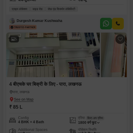
अर्ध-सुसज्जित
रोड व्यू
प्राइम लोकेशन
वाइड रोड
सेफ़ एंड सिक्योर लोकैलिटी
Durgesh Kumar Kushwaha
5
4 बीएचके घर बिक्री के लिए - पारा, लखनऊ
पारा, लखनऊ
₹ 85 L
Config
एरिया
बिल्ट-अप एरिया
4 BHK + 4 Bath
1800
वर्ग फुट
Additional Spaces
पॉसेशन स्थिति