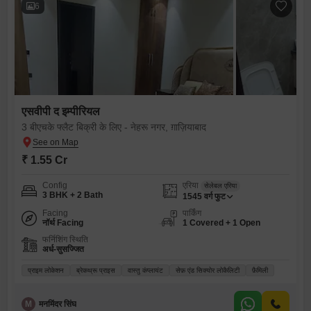
6
एसवीपी द इम्पीरियल
3 बीएचके फ्लैट बिक्री के लिए - नेहरू नगर, ग़ाज़ियाबाद
₹ 1.55 Cr
Config
एरिया
सेलेबल एरिया
3 BHK + 2 Bath
1545
वर्ग फुट
Facing
पार्किंग
नॉर्थ Facing
1 Covered + 1 Open
फर्निशिंग स्थिति
अर्ध-सुसज्जित
प्राइम लोकेशन
ब्रेकथ्रू प्राइस
वास्तु कंप्लायंट
सेफ़ एंड सिक्योर लोकैलिटी
फ़ैमिली
M
मनमिंदर सिंघ