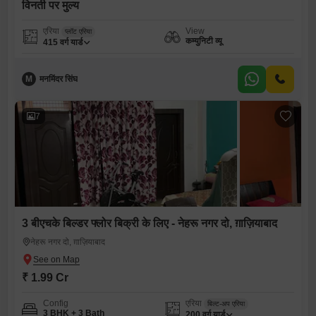
विनती पर मुल्य
एरिया
View
प्लॉट एरिया
कम्युनिटी व्यू
415
वर्ग यार्ड
M
मनमिंदर सिंघ
7
3 बीएचके बिल्डर फ्लोर बिक्री के लिए - नेहरू नगर दो, ग़ाज़ियाबाद
नेहरू नगर दो, ग़ाज़ियाबाद
₹ 1.99 Cr
Config
एरिया
बिल्ट-अप एरिया
3 BHK + 3 Bath
200
वर्ग यार्ड