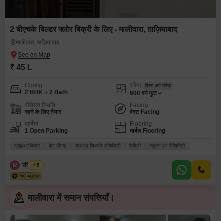
2 बीएचके बिल्डर फ्लोर बिक्री के लिए - मालीवारा, ग़ाज़ियाबाद
मालीवारा, ग़ाज़ियाबाद
₹ 45 L
Config
एरिया
बिल्ट-अप एरिया
2 BHK + 2 Bath
900
वर्ग फुट
पॉसेशन स्थिति
Facing
रहने के लिए तैयार
वेस्ट Facing
पार्किंग
Flooring
1 Open Parking
मार्बल Flooring
प्राइम लोकेशन
वेल मेंटेन्ड
सेफ़ एंड सिक्योर लोकैलिटी
फ़ैमिली
स्कूल्स इन विसिनिटी
R
रवि अरोड़ा
5
मालीवारा में समान संपत्तियाँ।