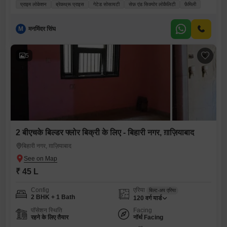
प्राइम लोकेशन
ब्रेकथ्रू प्राइस
गेटेड सोसायटी
सेफ़ एंड सिक्योर लोकैलिटी
फ़ैमिली
M
मनमिंदर सिंघ
5
2 बीएचके बिल्डर फ्लोर बिक्री के लिए - बिहारी नगर, ग़ाज़ियाबाद
बिहारी नगर, ग़ाज़ियाबाद
₹ 45 L
Config
एरिया
बिल्ट-अप एरिया
2 BHK + 1 Bath
120
वर्ग यार्ड
पॉसेशन स्थिति
Facing
रहने के लिए तैयार
नॉर्थ Facing