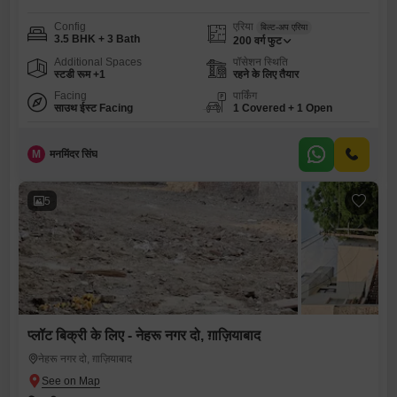
Config
एरिया
बिल्ट-अप एरिया
3.5 BHK + 3 Bath
200
वर्ग फुट
Additional Spaces
पॉसेशन स्थिति
स्टडी रूम +1
रहने के लिए तैयार
Facing
पार्किंग
साउथ ईस्ट Facing
1 Covered + 1 Open
M
मनमिंदर सिंघ
5
प्लॉट बिक्री के लिए - नेहरू नगर दो, ग़ाज़ियाबाद
नेहरू नगर दो, ग़ाज़ियाबाद