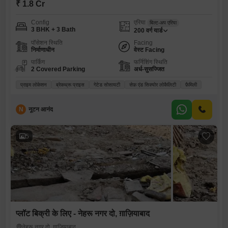
₹ 1.8 Cr
Config
एरिया
बिल्ट-अप एरिया
3 BHK + 3 Bath
200
वर्ग यार्ड
पॉसेशन स्थिति
Facing
निर्माणाधीन
वेस्ट Facing
पार्किंग
फर्निशिंग स्थिति
2 Covered Parking
अर्ध-सुसज्जित
प्राइम लोकेशन
ब्रेकथ्रू प्राइस
गेटेड सोसायटी
सेफ़ एंड सिक्योर लोकैलिटी
फ़ैमिली
N
नूटन आनंद
5
प्लॉट बिक्री के लिए - नेहरू नगर दो, ग़ाज़ियाबाद
नेहरू नगर दो, ग़ाज़ियाबाद