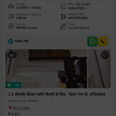
Config
एरिया
बिल्ट-अप एरिया
3.5 BHK + 3 Bath
1400
वर्ग फुट
Additional Spaces
पॉसेशन स्थिति
स्टडी रूम
रहने के लिए तैयार
Facing
Floor
नॉर्थ ईस्ट Facing
1st of 4 Floors
M
मनमिंदर सिंघ
9
नया
3.5 बीएचके बिल्डर फ्लोर बिक्री के लिए - नेहरू नगर दो, ग़ाज़ियाबाद
नेहरू नगर दो, ग़ाज़ियाबाद
₹ 2 Cr