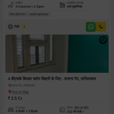
पार्किंग
फर्निशिंग स्थिति
4 Covered + 2 Open
अर्ध-सुसज्जित
नियर सिटी सेंटर
लक्जरी लाइफस्टाइल
N
नितिन कुमार
4
4 बीएचके बिल्डर फ्लोर बिक्री के लिए - दासना गेट, ग़ाज़ियाबाद
दासना गेट, ग़ाज़ियाबाद
₹ 2.5 Cr
Config
एरिया
बिल्ट-अप एरिया
4 BHK + 3 Bath
212
वर्ग यार्ड