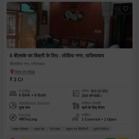
6 बीएचके घर बिक्री के लिए - लोहिया नगर, ग़ाज़ियाबाद
लोहिया नगर, ग़ाज़ियाबाद
₹ 3 Cr
Config
एरिया
बिल्ट-अप एरिया
6 BHK + 6 Bath
200
वर्ग यार्ड
Additional Spaces
पॉसेशन स्थिति
पूजा रूम
रहने के लिए तैयार
Facing
पार्किंग
नॉर्थ Facing
1 Covered + 1 Open
प्राइम लोकेशन
वाइड रोड
फ्री होल्ड
स्कूल्स इन विसिनिटी
फ़ुली रेनोवेटेड