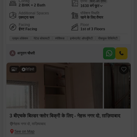
Config
एरिया
बिल्ट-अप एरिया
2 BHK + 2 Bath
1630
वर्ग फुट
Additional Spaces
पॉसेशन स्थिति
एक्स्ट्रा रूम
रहने के लिए तैयार
Facing
Floor
ईस्ट Facing
1st of 3 Floors
प्राइम लोकेशन
गेटेड सोसायटी
स्पेशियस
इन्वेस्टमेंट ऑपर्चूनिटी
पीसफुल विसिनिटी
A
अनुराग चौधरी
7
विडियो
3 बीएचके बिल्डर फ्लोर बिक्री के लिए - नेहरू नगर दो, ग़ाज़ियाबाद
नेहरू नगर दो, ग़ाज़ियाबाद