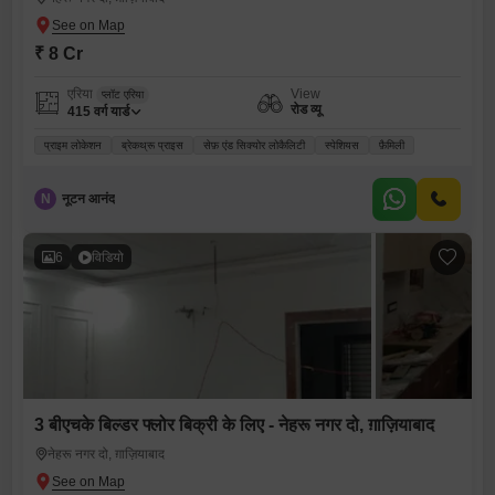
₹ 8 Cr
एरिया
View
प्लॉट एरिया
रोड व्यू
415
वर्ग यार्ड
प्राइम लोकेशन
ब्रेकथ्रू प्राइस
सेफ़ एंड सिक्योर लोकैलिटी
स्पेशियस
फ़ैमिली
N
नूटन आनंद
6
विडियो
3 बीएचके बिल्डर फ्लोर बिक्री के लिए - नेहरू नगर दो, ग़ाज़ियाबाद
नेहरू नगर दो, ग़ाज़ियाबाद