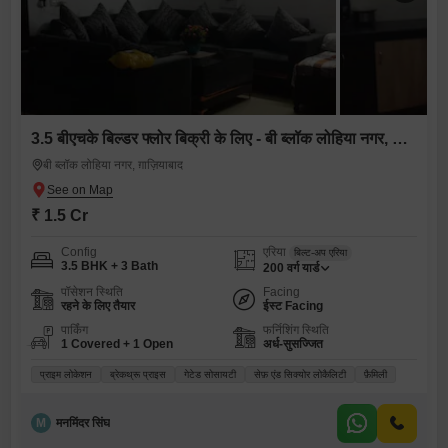
3.5 बीएचके बिल्डर फ्लोर बिक्री के लिए - बी ब्लॉक लोहिया नगर, ग़ाज़ियाबाद
बी ब्लॉक लोहिया नगर, ग़ाज़ियाबाद
₹ 1.5 Cr
Config
एरिया
बिल्ट-अप एरिया
3.5 BHK + 3 Bath
200
वर्ग यार्ड
पॉसेशन स्थिति
Facing
रहने के लिए तैयार
ईस्ट Facing
पार्किंग
फर्निशिंग स्थिति
1 Covered + 1 Open
अर्ध-सुसज्जित
प्राइम लोकेशन
ब्रेकथ्रू प्राइस
गेटेड सोसायटी
सेफ़ एंड सिक्योर लोकैलिटी
फ़ैमिली
M
मनमिंदर सिंघ