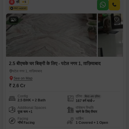
R
रवि अरोड़ा
5
9
2.5 बीएचके घर बिक्री के लिए - पटेल नगर 1, ग़ाज़ियाबाद
पटेल नगर 1, ग़ाज़ियाबाद
₹ 2.6 Cr
Config
एरिया
बिल्ट-अप एरिया
2.5 BHK + 2 Bath
167
वर्ग यार्ड
Additional Spaces
पॉसेशन स्थिति
पूजा रूम +1
रहने के लिए तैयार
Facing
पार्किंग
नॉर्थ Facing
1 Covered + 1 Open