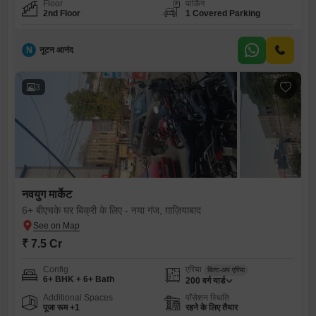
Floor
पार्किंग
2nd Floor
1 Covered Parking
N
नूटन आनंद
3
नवयुग मार्केट
6+ बीएचके घर बिक्री के लिए - नया गंज, ग़ाज़ियाबाद
₹ 7.5 Cr
Config
एरिया
बिल्ट-अप एरिया
6+ BHK + 6+ Bath
200
वर्ग यार्ड
Additional Spaces
पॉसेशन स्थिति
पूजा रूम +1
रहने के लिए तैयार