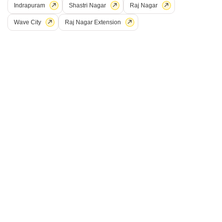
नेहरू नगर दो, ग़ाज़ियाबाद
Indrapuram
Shastri Nagar
Raj Nagar
Wave City
Raj Nagar Extension
₹ 1.8 Cr
Config
एरिया
बिल्ट-अप एरिया
3 BHK + 3 Bath
216
वर्ग यार्ड
पॉसेशन स्थिति
Floor
रहने के लिए तैयार
2nd Floor
पार्किंग
Flooring
1 Covered Parking
मार्बल Flooring
प्राइम लोकेशन
वेल मेंटेन्ड
सेफ़ एंड सिक्योर लोकैलिटी
स्कूल्स इन विसिनिटी
फ़ुली रेनोवेटेड
R
रवि अरोड़ा
5