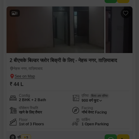
8
2 बीएचके बिल्डर फ्लोर बिक्री के लिए - नेहरू नगर, ग़ाज़ियाबाद
नेहरू नगर, ग़ाज़ियाबाद
₹ 44 L
Config
एरिया
बिल्ट-अप एरिया
2 BHK + 2 Bath
900
वर्ग फुट
पॉसेशन स्थिति
Facing
रहने के लिए तैयार
नॉर्थ वेस्ट Facing
Floor
पार्किंग
1st of 3 Floors
1 Open Parking
R
रवि अरोड़ा
5