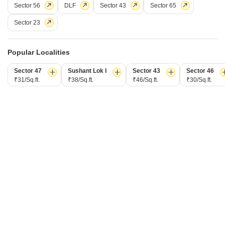
Sector 56
DLF
Sector 43
Sector 65
Sector 23
श्री वर्धमान ग्रीन कोर्ट
Popular Localities
1 बीएचके फ्लैट किराए के लिए - सेक्टर 90, गुड़गांव
Sector 47
Sushant Lok I
Sector 43
Sector 46
₹31/Sq.ft.
₹38/Sq.ft.
₹46/Sq.ft.
₹30/Sq.ft.
₹ 19,000
/ प्रति महीने
Config
एरिया
बिल्ट-अप एरिया
1 BHK + 1 Bath
443
वर्ग फुट
फर्निशिंग स्थिति
Facing
सुसज्जित
नॉर्थ ईस्ट Facing
Floor
पार्किंग
5th of 14 Floors
1 Open Parking
D
दीपिका
8
विडियो