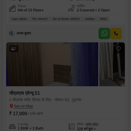
Floor
पार्किंग
6th of 15 Floors
2 Covered + 2 Open
प्राइम लोकेशन
गेटेड सोसायटी
सेफ़ एंड सिक्योर लोकैलिटी
अफोर्डेबल
फ़ैमिली
अजय कुमार
7
जीएलएस एवेन्यू 51
1 बीएचके फ्लैट किराए के लिए - सेक्टर 92, गुड़गांव
₹ 17,000
/ प्रति महीने
Config
एरिया
कार्पेट एरिया
1 BHK + 1 Bath
328
वर्ग फुट