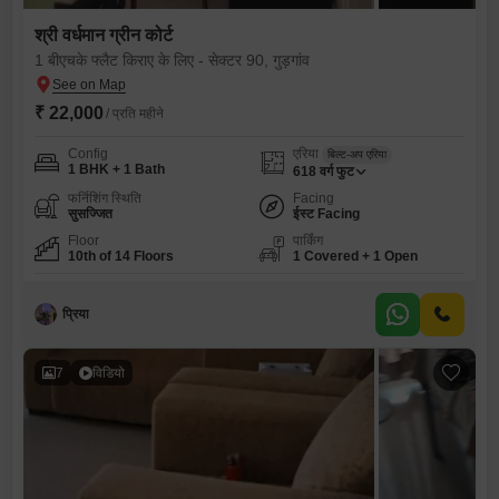
श्री वर्धमान ग्रीन कोर्ट
1 बीएचके फ्लैट किराए के लिए - सेक्टर 90, गुड़गांव
₹ 22,000
/ प्रति महीने
Config
एरिया
बिल्ट-अप एरिया
1 BHK + 1 Bath
618
वर्ग फुट
फर्निशिंग स्थिति
Facing
सुसज्जित
ईस्ट Facing
Floor
पार्किंग
10th of 14 Floors
1 Covered + 1 Open
प्रिया
7
विडियो