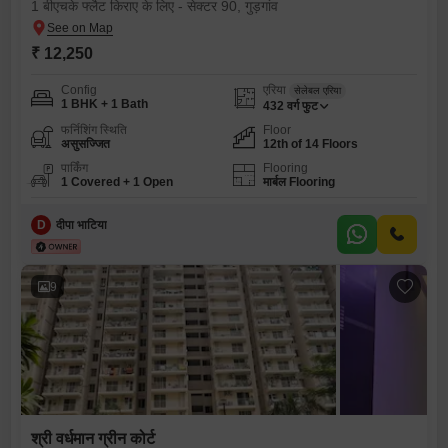
1 बीएचके फ्लैट किराए के लिए - सेक्टर 90, गुड़गांव
₹ 12,250
Config
एरिया
सेलेबल एरिया
1 BHK + 1 Bath
432
वर्ग फुट
फर्निशिंग स्थिति
Floor
असुसज्जित
12th of 14 Floors
पार्किंग
Flooring
1 Covered + 1 Open
मार्बल Flooring
D
दीपा भाटिया
9
श्री वर्धमान ग्रीन कोर्ट