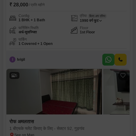
₹ 28,000
/ प्रति महीने
Config
एरिया
बिल्ट-अप एरिया
1 BHK + 1 Bath
1990
वर्ग फुट
फर्निशिंग स्थिति
Floor
अर्ध-सुसज्जित
1st Floor
पार्किंग
1 Covered + 1 Open
I
Ivigil
5
रोफ अमलतास
1 बीएचके फ्लैट किराए के लिए - सेक्टर 92, गुड़गांव