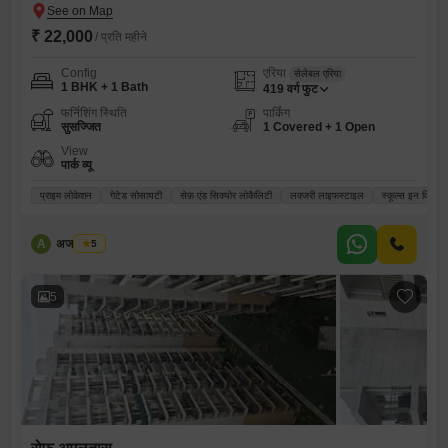
₹ 22,000
/ प्रति महीने
Config
एरिया
सेलेबल एरिया
1 BHK + 1 Bath
419
वर्ग फुट
फर्निशिंग स्थिति
पार्किंग
सुसज्जित
1 Covered + 1 Open
View
पार्क व्यू
प्राइम लोकेशन
गेटेड सोसायटी
सेफ़ एंड सिक्योर लोकैलिटी
लक्जरी लाइफस्टाइल
स्कूल्स इन विसिनि
A
अजय कुमार
5
5