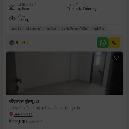
फर्निशिंग स्थिति
Flooring
सुसज्जित
मार्बल Flooring
View
गार्डन व्यू
वाइड रोड
गेटेड सोसायटी
वेल मेंटेन्ड
सेफ़ एंड सिक्योर लोकैलिटी
न्यूली बिल्ट
वीर कुमार
5
जीएलएस एवेन्यू 51
1 बीएचके फ्लैट किराए के लिए - सेक्टर 92, गुड़गांव
₹ 12,000
/ प्रति महीने