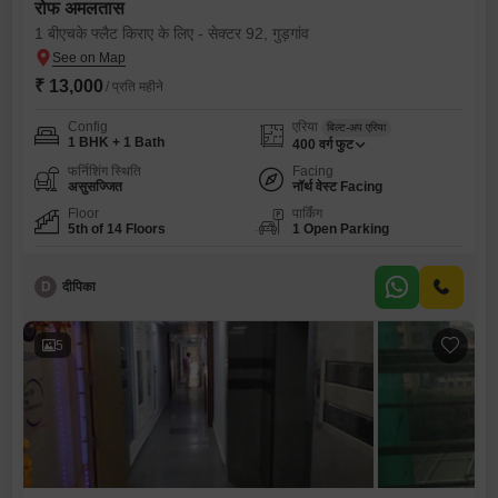
रोफ अमलतास
1 बीएचके फ्लैट किराए के लिए - सेक्टर 92, गुड़गांव
₹ 13,000
/ प्रति महीने
Config
एरिया
बिल्ट-अप एरिया
1 BHK + 1 Bath
400
वर्ग फुट
फर्निशिंग स्थिति
Facing
असुसज्जित
नॉर्थ वेस्ट Facing
Floor
पार्किंग
5th of 14 Floors
1 Open Parking
D
दीपिका
5