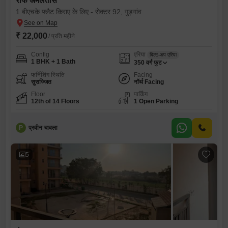
रोफ अमलतास
1 बीएचके फ्लैट किराए के लिए - सेक्टर 92, गुड़गांव
₹ 22,000
/ प्रति महीने
Config
एरिया
बिल्ट-अप एरिया
1 BHK + 1 Bath
350
वर्ग फुट
फर्निशिंग स्थिति
Facing
सुसज्जित
नॉर्थ Facing
Floor
पार्किंग
12th of 14 Floors
1 Open Parking
P
प्रवीन चावला
5