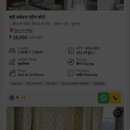
श्री वर्धमान ग्रीन कोर्ट
1 बीएचके फ्लैट किराए के लिए - सेक्टर 90, गुड़गांव
₹ 18,000
/ प्रति महीने
Config
एरिया
सेलेबल एरिया
1 BHK + 1 Bath
432
वर्ग फुट
फर्निशिंग स्थिति
Facing
सुसज्जित
ईस्ट Facing
Floor
Flooring
2nd of 14 Floors
मार्बल Flooring
वाइड रोड
गेटेड सोसायटी
वेल मेंटेन्ड
सेफ़ एंड सिक्योर लोकैलिटी
न्यूली बिल्ट
वीर कुमार
5