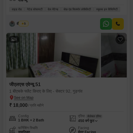
पार्क व्यू
वाइड रोड
गेटेड सोसायटी
वेल मेंटेन्ड
सेफ़ एंड सिक्योर लोकैलिटी
स्कूल्स इन विसिनिटी
वीर कुमार
5
9
जीएलएस एवेन्यू 51
1 बीएचके फ्लैट किराए के लिए - सेक्टर 92, गुड़गांव
₹ 18,000
/ प्रति महीने
Config
एरिया
सेलेबल एरिया
1 BHK + 2 Bath
450
वर्ग फुट
फर्निशिंग स्थिति
Facing
सुसज्जित
ईस्ट Facing