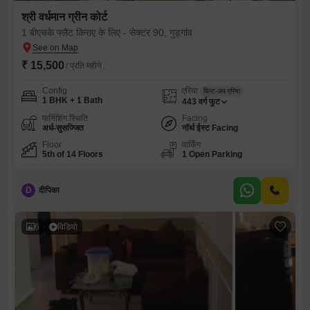
श्री वर्धमान ग्रीन कोर्ट
1 बीएचके फ्लैट किराए के लिए - सेक्टर 90, गुड़गांव
₹ 15,500
/ प्रति महीने
Config
एरिया
बिल्ट-अप एरिया
1 BHK + 1 Bath
443
वर्ग फुट
फर्निशिंग स्थिति
Facing
अर्ध-सुसज्जित
नॉर्थ ईस्ट Facing
Floor
पार्किंग
5th of 14 Floors
1 Open Parking
D
दीपिका
6
विडियो