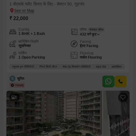
1 बीएचके फ्लैट किराए के लिए - सेक्टर 90, गुड़गांव
₹ 22,000
Config
एरिया
सेलेबल एरिया
1 BHK + 1 Bath
432
वर्ग फुट
फर्निशिंग स्थिति
Facing
सुसज्जित
ईस्ट Facing
पार्किंग
Flooring
1 Open Parking
मार्बल Flooring
स्कूल्स इन विसिनिटी
नियर सिटी सेंटर
सेफ़ एंड सिक्योर लोकैलिटी
वाइड रोड
अफोर्डेबल
S
सुमित
6