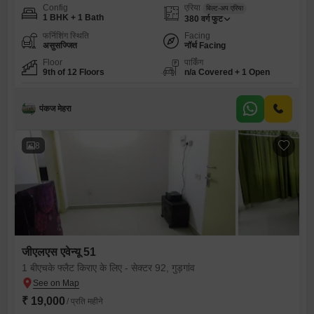
Config
एरिया
बिल्ट-अप एरिया
1 BHK + 1 Bath
380
वर्ग फुट
फर्निशिंग स्थिति
Facing
असुसज्जित
नॉर्थ Facing
Floor
पार्किंग
9th of 12 Floors
n/a Covered + 1 Open
पंकज मेहरा
8
जीएलएस एवेन्यू 51
1 बीएचके फ्लैट किराए के लिए - सेक्टर 92, गुड़गांव
₹ 19,000
/ प्रति महीने