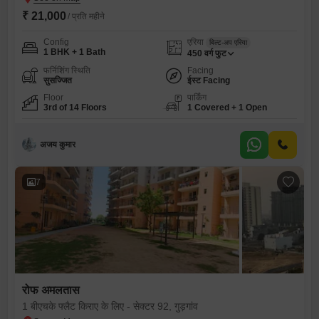
₹ 21,000
/ प्रति महीने
Config
एरिया
बिल्ट-अप एरिया
1 BHK + 1 Bath
450
वर्ग फुट
फर्निशिंग स्थिति
Facing
सुसज्जित
ईस्ट Facing
Floor
पार्किंग
3rd of 14 Floors
1 Covered + 1 Open
अजय कुमार
7
रोफ अमलतास
1 बीएचके फ्लैट किराए के लिए - सेक्टर 92, गुड़गांव