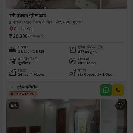
श्री वर्धमान ग्रीन कोर्ट
1 बीएचके फ्लैट किराए के लिए - सेक्टर 90, गुड़गांव
₹ 20,000
/ प्रति महीने
Config
एरिया
बिल्ट-अप एरिया
1 BHK + 1 Bath
432
वर्ग फुट
फर्निशिंग स्थिति
Facing
सुसज्जित
नॉर्थ Facing
Floor
पार्किंग
14th of 4 Floors
n/a Covered + 1 Open
फ्रेंड्स प्रॉपर्टीज
8