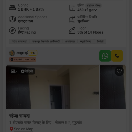
Config
एरिया
सेलेबल एरिया
1 BHK + 1 Bath
450
वर्ग फुट
Additional Spaces
फर्निशिंग स्थिति
एक्स्ट्रा रूम
सुसज्जित
Facing
Floor
ईस्ट Facing
5th of 14 Floors
गेटेड सोसायटी
सेफ़ एंड सिक्योर लोकैलिटी
अफोर्डेबल
न्यूली बिल्ट
फ़ैमिली
आयुष श्रीवास्तव
5
5
विडियो
रहेजा सम्पदा
1 बीएचके फ्लैट किराए के लिए - सेक्टर 92, गुड़गांव