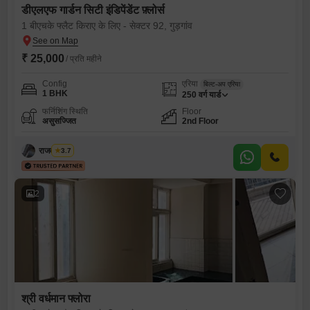
डीएलएफ गार्डन सिटी इंडिपेंडेंट फ़्लोर्स
1 बीएचके फ्लैट किराए के लिए - सेक्टर 92, गुड़गांव
₹ 25,000
/ प्रति महीने
Config
एरिया
बिल्ट-अप एरिया
1 BHK
250
वर्ग यार्ड
फर्निशिंग स्थिति
Floor
असुसज्जित
2nd Floor
राजवीर सिंघ
3.7
2
श्री वर्धमान फ्लोरा