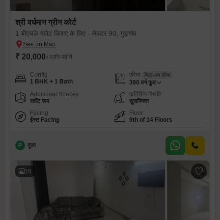
श्री वर्धमान ग्रीन कोर्ट
1 बीएचके फ्लैट किराए के लिए - सेक्टर 90, गुड़गांव
₹ 20,000
/ प्रति महीने
Config
एरिया
बिल्ट-अप एरिया
1 BHK + 1 Bath
390
वर्ग फुट
Additional Spaces
फर्निशिंग स्थिति
सर्वेंट रूम
सुसज्जित
Facing
Floor
ईस्ट Facing
9th of 14 Floors
P
पूजा
16