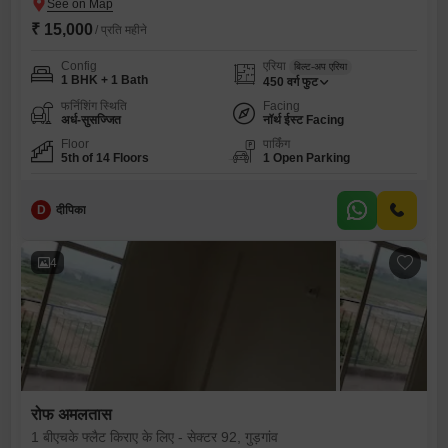
₹ 15,000
/ प्रति महीने
Config
एरिया
बिल्ट-अप एरिया
1 BHK + 1 Bath
450
वर्ग फुट
फर्निशिंग स्थिति
Facing
अर्ध-सुसज्जित
नॉर्थ ईस्ट Facing
Floor
पार्किंग
5th of 14 Floors
1 Open Parking
D
दीपिका
4
रोफ अमलतास
1 बीएचके फ्लैट किराए के लिए - सेक्टर 92, गुड़गांव