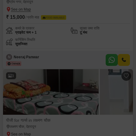
प्रेम नगर, देहरादून
₹ 15,000
/ प्रति माह
FOOD AVAILABLE
कमरे के प्रकार
सुरक्षा जमा राशि
प्राइवेट रूम + 1
टू मंथ
फर्निशिंग स्थिति
सुसज्जित
N
Neeraj Panwar
3
पीजी for गर्ल्स in लक्ष्मण चौक
लक्ष्मण चौक, देहरादून