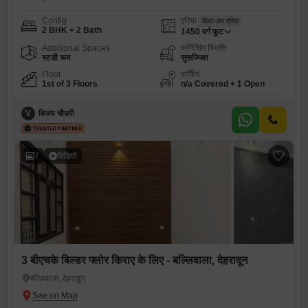
Config
एरिया
बिल्ट-अप एरिया
2 BHK + 2 Bath
1450
वर्ग फुट
Additional Spaces
फर्निशिंग स्थिति
स्टडी रूम
सुसज्जित
Floor
पार्किंग
1st of 3 Floors
n/a Covered + 1 Open
V
विजय चौधरी
7
विडियो
3 बीएचके बिल्डर फ्लोर किराए के लिए - बल्लिवाला, देहरादून
बल्लिवाला, देहरादून