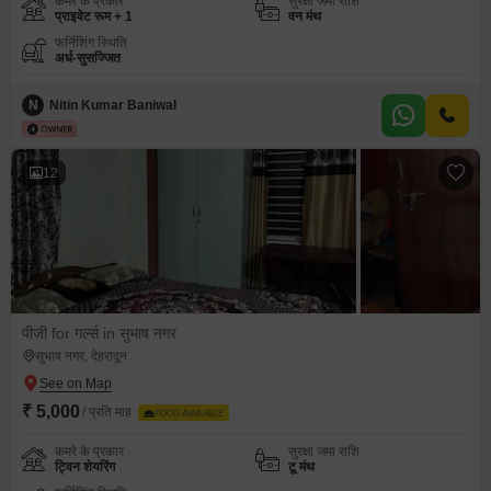
कमरे के प्रकार
सुरक्षा जमा राशि
प्राइवेट रूम + 1
वन मंथ
फर्निशिंग स्थिति
अर्ध-सुसज्जित
N
Nitin Kumar Baniwal
12
पीजी for गर्ल्स in सुभाष नगर
सुभाष नगर, देहरादून
₹ 5,000
/ प्रति माह
FOOD AVAILABLE
कमरे के प्रकार
सुरक्षा जमा राशि
ट्विन शेयरिंग
टू मंथ