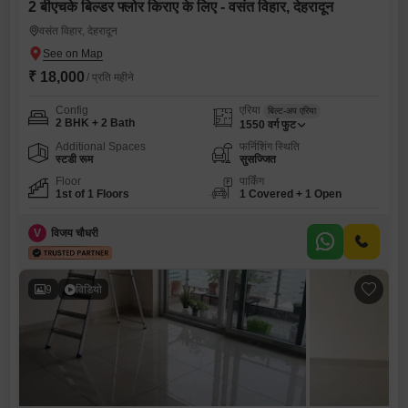
2 बीएचके बिल्डर फ्लोर किराए के लिए - वसंत विहार, देहरादून
वसंत विहार, देहरादून
₹ 18,000
/ प्रति महीने
Config
एरिया
बिल्ट-अप एरिया
2 BHK + 2 Bath
1550
वर्ग फुट
Additional Spaces
फर्निशिंग स्थिति
स्टडी रूम
सुसज्जित
Floor
पार्किंग
1st of 1 Floors
1 Covered + 1 Open
V
विजय चौधरी
9
विडियो