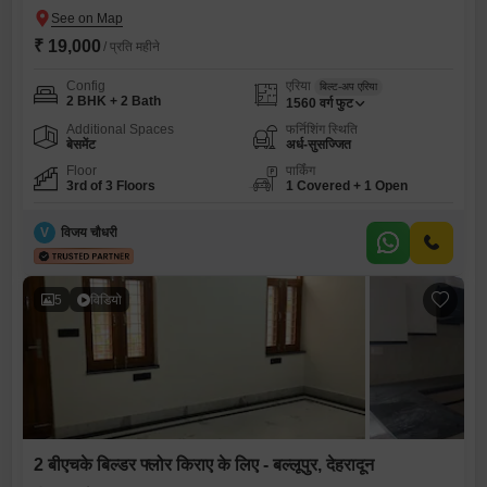
₹ 19,000
/ प्रति महीने
Config
एरिया
बिल्ट-अप एरिया
2 BHK + 2 Bath
1560
वर्ग फुट
Additional Spaces
फर्निशिंग स्थिति
बेसमेंट
अर्ध-सुसज्जित
Floor
पार्किंग
3rd of 3 Floors
1 Covered + 1 Open
V
विजय चौधरी
5
विडियो
2 बीएचके बिल्डर फ्लोर किराए के लिए - बल्लूपुर, देहरादून