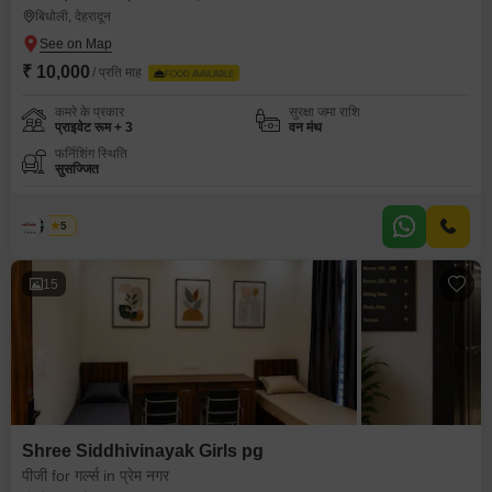
बिधोली, देहरादून
₹ 10,000
/ प्रति माह
FOOD AVAILABLE
कमरे के प्रकार
सुरक्षा जमा राशि
प्राइवेट रूम + 3
वन मंथ
फर्निशिंग स्थिति
सुसज्जित
गिरीश
5
15
Shree Siddhivinayak Girls pg
पीजी for गर्ल्स in प्रेम नगर