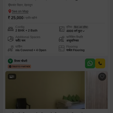
वसंत विहार, देहरादून
₹ 25,000
/ प्रति महीने
Config
एरिया
बिल्ट-अप एरिया
2 BHK + 2 Bath
4800
वर्ग फुट
Additional Spaces
फर्निशिंग स्थिति
सर्वेंट रूम
असुसज्जित
पार्किंग
Flooring
n/a Covered + 4 Open
मार्बल Flooring
V
विजय चौधरी
6