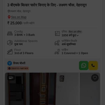
3 बीएचके बिल्डर फ्लोर किराए के लिए - लक्ष्मण चौक, देहरादून
लक्ष्मण चौक, देहरादून
₹ 25,000
/ प्रति महीने
Config
एरिया
बिल्ट-अप एरिया
3 BHK + 3 Bath
1850
वर्ग फुट
Additional Spaces
फर्निशिंग स्थिति
पूजा रूम
अर्ध-सुसज्जित
Floor
पार्किंग
3rd of 3 Floors
1 Covered + 1 Open
V
विजय चौधरी
8