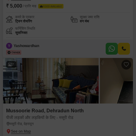
₹ 5,000
/ प्रति माह
FOOD AVAILABLE
कमरे के प्रकार
सुरक्षा जमा राशि
ट्विन शेयरिंग
वन मंथ
फर्निशिंग स्थिति
सुसज्जित
Y
Yashowardhan
7
Mussoorie Road, Dehradun North
पीजी लड़कों और लड़कियों के लिए - मसूरी रोड
मसूरी रोड, देहरादून