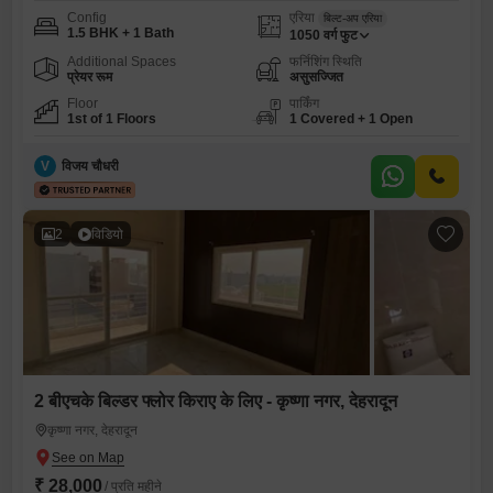
Config
एरिया
बिल्ट-अप एरिया
1.5 BHK + 1 Bath
1050
वर्ग फुट
Additional Spaces
फर्निशिंग स्थिति
प्रेयर रूम
असुसज्जित
Floor
पार्किंग
1st of 1 Floors
1 Covered + 1 Open
V
विजय चौधरी
2
विडियो
2 बीएचके बिल्डर फ्लोर किराए के लिए - कृष्णा नगर, देहरादून
कृष्णा नगर, देहरादून
₹ 28,000
/ प्रति महीने