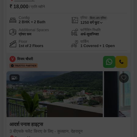
₹ 18,000
/ प्रति महीने
Config
एरिया
बिल्ट-अप एरिया
2 BHK + 2 Bath
1250
वर्ग फुट
Additional Spaces
फर्निशिंग स्थिति
प्रेयर रूम
अर्ध-सुसज्जित
Floor
पार्किंग
1st of 2 Floors
1 Covered + 1 Open
V
विजय चौधरी
6
आदर्श पनाश हाइट्स
3 बीएचके फ्लैट किराए के लिए - कुलहान, देहरादून