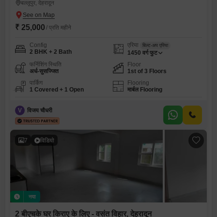
बल्लूपुर, देहरादून
₹ 25,000
/ प्रति महीने
Config
एरिया
बिल्ट-अप एरिया
2 BHK + 2 Bath
1450
वर्ग फुट
फर्निशिंग स्थिति
Floor
अर्ध-सुसज्जित
1st of 3 Floors
पार्किंग
Flooring
1 Covered + 1 Open
मार्बल Flooring
V
विजय चौधरी
7
विडियो
नया
2 बीएचके घर किराए के लिए - वसंत विहार, देहरादून