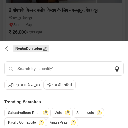
2 बीएचके बिल्डर फ्लोर किराए के लिए - बल्लूपुर, देहरादून
बल्लूपुर, देहरादून
₹ 26,000
/ प्रति महीने
Config
एरिया
बिल्ट-अप एरिया
2 BHK + 2 Bath
1600
वर्ग फुट
Rent
Dehradun
Additional Spaces
फर्निशिंग स्थिति
store room
असुसज्जित
Floor
पार्किंग
1st of 3 Floors
1 Covered + 1 Open
V
विजय चौधरी
यात्रा समय के अनुसार
पास की संपत्तियाँ
9
Trending Searches
Sahastradhara Road
Malsi
Sudhowala
Pacific Golf Estate
Aman Vihar