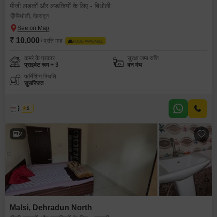
पीजी लड़कों और लड़कियों के लिए - बिधोली
बिधोली, देहरादून
₹ 10,000
/ प्रति माह
FOOD AVAILABLE
कमरे के प्रकार
सुरक्षा जमा राशि
प्राइवेट रूम + 3
वन मंथ
फर्निशिंग स्थिति
सुसज्जित
गिरीश
5
2
Malsi, Dehradun North