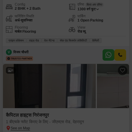
Config
एरिया
बिल्ट-अप एरिया
2 BHK + 2 Bath
1300
वर्ग फुट
फर्निशिंग स्थिति
पार्किंग
अर्ध-सुसज्जित
1 Open Parking
Flooring
View
मार्बल Flooring
रोड व्यू
प्राइम लोकेशन
वाइड रोड
वेल मेंटेन्ड
सेफ़ एंड सिक्योर लोकैलिटी
फ़ैमिली
V
विजय चौधरी
4
कैपिटल हाइट्स निरंजनपुर
1 बीएचके फ्लैट किराए के लिए - जीएमएस रोड, देहरादून