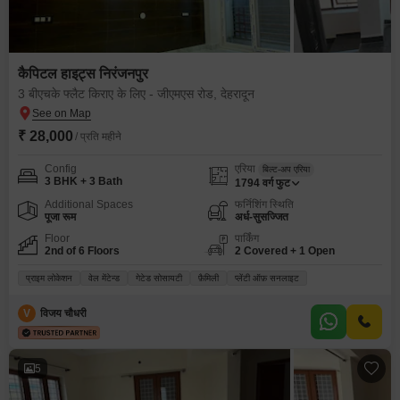
कैपिटल हाइट्स निरंजनपुर
3 बीएचके फ्लैट किराए के लिए - जीएमएस रोड, देहरादून
₹ 28,000
/ प्रति महीने
Config
एरिया
बिल्ट-अप एरिया
3 BHK + 3 Bath
1794
वर्ग फुट
Additional Spaces
फर्निशिंग स्थिति
पूजा रूम
अर्ध-सुसज्जित
Floor
पार्किंग
2nd of 6 Floors
2 Covered + 1 Open
प्राइम लोकेशन
वेल मेंटेन्ड
गेटेड सोसायटी
फ़ैमिली
प्लेंटी ऑफ़ सनलाइट
V
विजय चौधरी
5