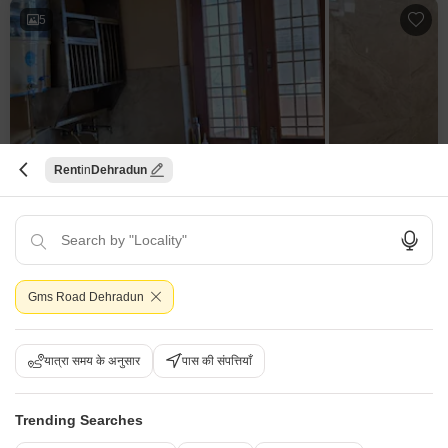
5
2 बीएचके घर किराए के लिए - जीएमएस रोड, देहरादून
Rent
Dehradun
जीएमएस रोड, देहरादून
₹ 18,000
/ प्रति महीने
Config
एरिया
बिल्ट-अप एरिया
Gms Road Dehradun
2 BHK + 2 Bath
1200
वर्ग फुट
फर्निशिंग स्थिति
पार्किंग
सुसज्जित
1 Covered Parking
यात्रा समय के अनुसार
पास की संपत्तियाँ
सविंदर सिंह
5
Trending Searches
10