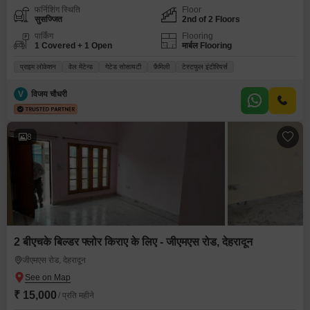
फर्निशिंग स्थिति
Floor
सुसज्जित
2nd of 2 Floors
पार्किंग
Flooring
1 Covered + 1 Open
मार्बल Flooring
प्राइम लोकेशन
वेल मेंटेन्ड
गेटेड सोसायटी
फ़ैमिली
टेस्टफुल इंटीरियर्स
V
विजय चौधरी
8
2 बीएचके बिल्डर फ्लोर किराए के लिए - जीएमएस रोड, देहरादून
जीएमएस रोड, देहरादून
₹ 15,000
/ प्रति महीने