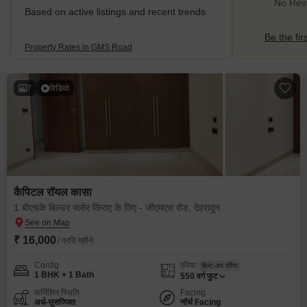
No Rev
Based on active listings and recent trends
Be the fir
Property Rates in GMS Road
7
विडियो
कैपिटल रॉयल कासा
1 बीएचके बिल्डर फ्लोर किराए के लिए - जीएमएस रोड, देहरादून
₹ 16,000
/ प्रति महीने
Config
एरिया
बिल्ट-अप एरिया
1 BHK + 1 Bath
550
वर्ग फुट
फर्निशिंग स्थिति
Facing
अर्ध-सुसज्जित
नॉर्थ Facing