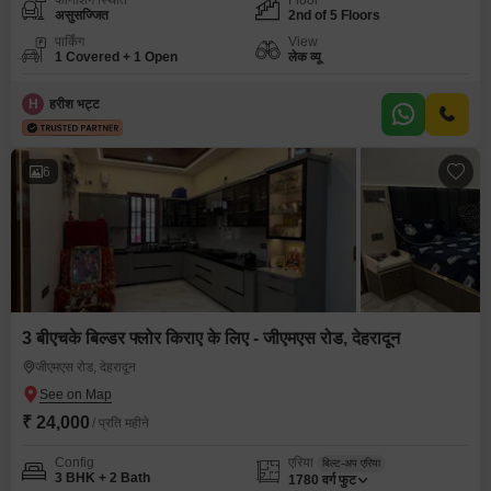
फर्निशिंग स्थिति
Floor
असुसज्जित
2nd of 5 Floors
पार्किंग
View
1 Covered + 1 Open
लेक व्यू
H
हरीश भट्ट
6
3 बीएचके बिल्डर फ्लोर किराए के लिए - जीएमएस रोड, देहरादून
जीएमएस रोड, देहरादून
₹ 24,000
/ प्रति महीने
Config
एरिया
बिल्ट-अप एरिया
3 BHK + 2 Bath
1780
वर्ग फुट