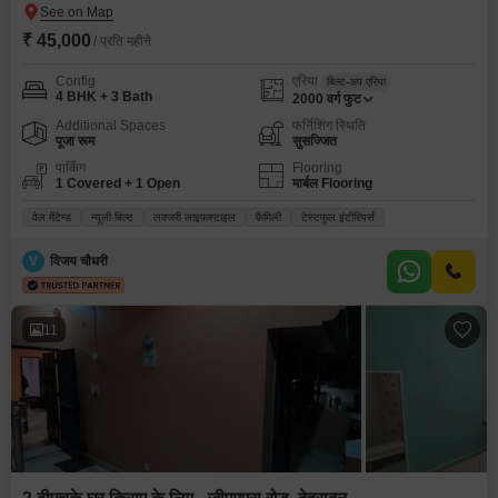
₹ 45,000
/ प्रति महीने
Config
एरिया
बिल्ट-अप एरिया
4 BHK + 3 Bath
2000
वर्ग फुट
Additional Spaces
फर्निशिंग स्थिति
पूजा रूम
सुसज्जित
पार्किंग
Flooring
1 Covered + 1 Open
मार्बल Flooring
वेल मेंटेन्ड
न्यूली बिल्ट
लक्जरी लाइफस्टाइल
फ़ैमिली
टेस्टफुल इंटीरियर्स
V
विजय चौधरी
11