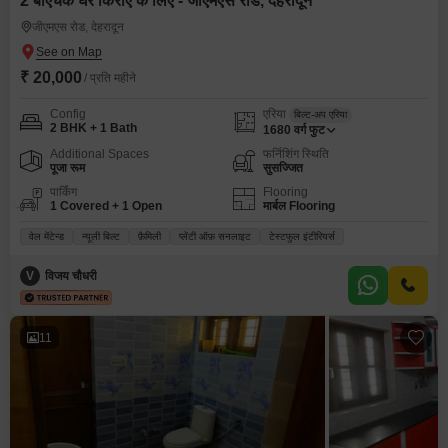
2 बीएचके घर किराए के लिए - जीएमएस रोड, देहरादून
जीएमएस रोड, देहरादून
₹ 20,000
/ प्रति महीने
Config
एरिया
बिल्ट-अप एरिया
2 BHK + 1 Bath
1680
वर्ग फुट
Additional Spaces
फर्निशिंग स्थिति
पूजा रूम
सुसज्जित
पार्किंग
Flooring
1 Covered + 1 Open
मार्बल Flooring
वेल मेंटेन्ड
न्यूली बिल्ट
फ़ैमिली
प्लेंटी ऑफ़ सनलाइट
टेस्टफुल इंटीरियर्स
V
विजय चौधरी
11