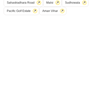
Sahastradhara Road
Malsi
Sudhowala
Pacific Golf Estate
Aman Vihar
2 बीएचके बिल्डर फ्लोर किराए के लिए - जीएमएस रोड, देहरादून
जीएमएस रोड, देहरादून
₹ 21,000
Config
एरिया
बिल्ट-अप एरिया
2 BHK
900
वर्ग फुट
फर्निशिंग स्थिति
Floor
अर्ध-सुसज्जित
1st of 3 Floors
View
रोड व्यू
V
विवेक पाल