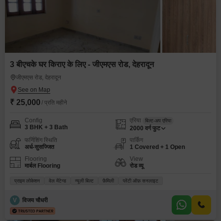
3 बीएचके घर किराए के लिए - जीएमएस रोड, देहरादून
जीएमएस रोड, देहरादून
₹ 25,000
/ प्रति महीने
Config
एरिया
बिल्ट-अप एरिया
3 BHK + 3 Bath
2000
वर्ग फुट
फर्निशिंग स्थिति
पार्किंग
अर्ध-सुसज्जित
1 Covered + 1 Open
Flooring
View
मार्बल Flooring
रोड व्यू
प्राइम लोकेशन
वेल मेंटेन्ड
न्यूली बिल्ट
फ़ैमिली
प्लेंटी ऑफ़ सनलाइट
V
विजय चौधरी