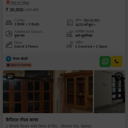
₹ 30,000
/ प्रति महीने
Config
एरिया
बिल्ट-अप एरिया
3 BHK + 3 Bath
1670
वर्ग फुट
Additional Spaces
फर्निशिंग स्थिति
पूजा रूम
अर्ध-सुसज्जित
Floor
पार्किंग
2nd of 3 Floors
1 Covered + 1 Open
V
विजय चौधरी
8
कैपिटल रॉयल कासा
2 बीएचके बिल्डर फ्लोर किराए के लिए - जीएमएस रोड, देहरादून