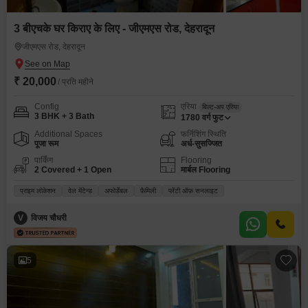
3 बीएचके घर किराए के लिए - जीएमएस रोड, देहरादून
जीएमएस रोड, देहरादून
₹ 20,000
/ प्रति महीने
Config
एरिया
बिल्ट-अप एरिया
3 BHK + 3 Bath
1780
वर्ग फुट
Additional Spaces
फर्निशिंग स्थिति
पूजा रूम
अर्ध-सुसज्जित
पार्किंग
Flooring
2 Covered + 1 Open
मार्बल Flooring
प्राइम लोकेशन
वेल मेंटेन्ड
अफोर्डेबल
फ़ैमिली
प्लेंटी ऑफ़ सनलाइट
V
विजय चौधरी
5