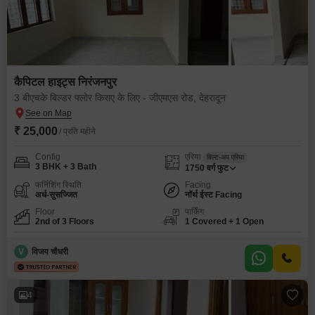
कैपिटल हाइट्स निरंजनपुर
3 बीएचके बिल्डर फ्लोर किराए के लिए - जीएमएस रोड, देहरादून
₹ 25,000
/ प्रति महीने
Config
एरिया
बिल्ट-अप एरिया
3 BHK + 3 Bath
1750
वर्ग फुट
फर्निशिंग स्थिति
Facing
अर्ध-सुसज्जित
नॉर्थ ईस्ट Facing
Floor
पार्किंग
2nd of 3 Floors
1 Covered + 1 Open
V
विजय चौधरी
4