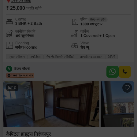
₹ 25,000
/ प्रति महीने
Config
एरिया
बिल्ट-अप एरिया
3 BHK + 2 Bath
1800
वर्ग फुट
फर्निशिंग स्थिति
पार्किंग
अर्ध-सुसज्जित
1 Covered + 1 Open
Flooring
View
मार्बल Flooring
रोड व्यू
प्राइम लोकेशन
अफोर्डेबल
सेफ़ एंड सिक्योर लोकैलिटी
लक्जरी लाइफस्टाइल
फ़ैमिली
V
विजय चौधरी
10
कैपिटल हाइट्स निरंजनपुर