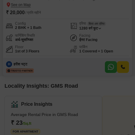
₹ 20,000
/ प्रति महीने
Config
एरिया
बिल्ट-अप एरिया
2 BHK + 1 Bath
1280
वर्ग फुट
फर्निशिंग स्थिति
Facing
अर्ध-सुसज्जित
ईस्ट Facing
Floor
पार्किंग
1st of 3 Floors
1 Covered + 1 Open
H
हरीश भट्ट
Locality Insights: GMS Road
Price Insights
Average Rental Price in GMS Road
₹ 23
/Sq.ft
FOR APARTMENT