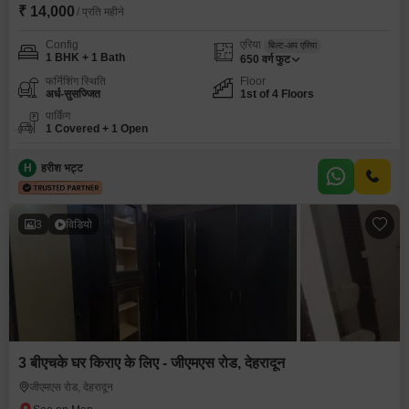
₹ 14,000
/ प्रति महीने
Config
एरिया
बिल्ट-अप एरिया
1 BHK + 1 Bath
650
वर्ग फुट
फर्निशिंग स्थिति
Floor
अर्ध-सुसज्जित
1st of 4 Floors
पार्किंग
1 Covered + 1 Open
H
हरीश भट्ट
3
विडियो
3 बीएचके घर किराए के लिए - जीएमएस रोड, देहरादून
जीएमएस रोड, देहरादून