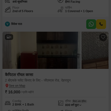
अर्ध-सुसज्जित
ईस्ट Facing
Floor
पार्किंग
2nd of 5 Floors
1 Covered + 1 Open
V
विवेक पाल
8
कैपिटल रॉयल कासा
2 बीएचके फ्लैट किराए के लिए - जीएमएस रोड, देहरादून
₹ 16,000
/ प्रति महीने
Config
एरिया
बिल्ट-अप एरिया
2 BHK + 1 Bath
800
वर्ग फुट