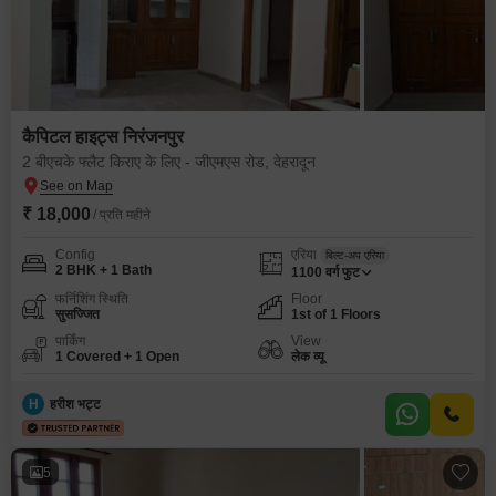
कैपिटल हाइट्स निरंजनपुर
2 बीएचके फ्लैट किराए के लिए - जीएमएस रोड, देहरादून
₹ 18,000
/ प्रति महीने
Config
एरिया
बिल्ट-अप एरिया
2 BHK + 1 Bath
1100
वर्ग फुट
फर्निशिंग स्थिति
Floor
सुसज्जित
1st of 1 Floors
पार्किंग
View
1 Covered + 1 Open
लेक व्यू
H
हरीश भट्ट
5