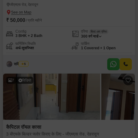
जीएमएस रोड, देहरादून
₹ 50,000
/ प्रति महीने
Config
एरिया
बिल्ट-अप एरिया
3 BHK + 2 Bath
300
वर्ग यार्ड
फर्निशिंग स्थिति
पार्किंग
अर्ध-सुसज्जित
1 Covered + 1 Open
सविंदर सिंह
5
7
विडियो
कैपिटल रॉयल कासा
3 बीएचके बिल्डर फ्लोर किराए के लिए - जीएमएस रोड, देहरादून