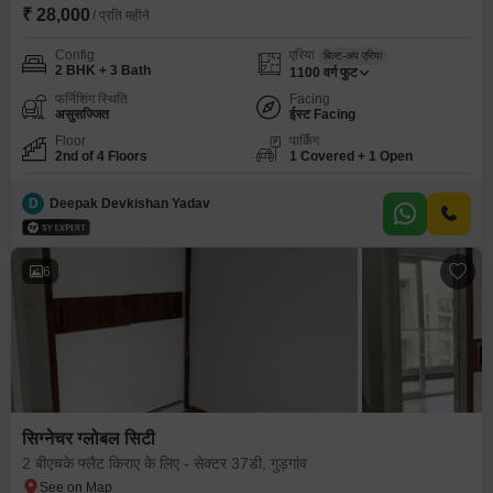
₹ 28,000
/ प्रति महीने
Config
एरिया
बिल्ट-अप एरिया
2 BHK + 3 Bath
1100
वर्ग फुट
फर्निशिंग स्थिति
Facing
असुसज्जित
ईस्ट Facing
Floor
पार्किंग
2nd of 4 Floors
1 Covered + 1 Open
D
Deepak Devkishan Yadav
6
सिग्नेचर ग्लोबल सिटी
2 बीएचके फ्लैट किराए के लिए - सेक्टर 37डी, गुड़गांव