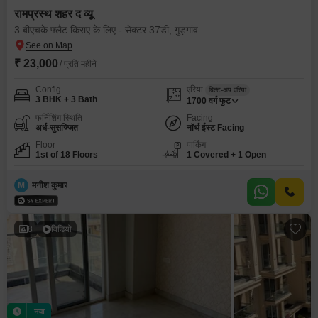
रामप्रस्थ शहर द व्यू
3 बीएचके फ्लैट किराए के लिए - सेक्टर 37डी, गुड़गांव
₹ 23,000
/ प्रति महीने
Config
एरिया
बिल्ट-अप एरिया
3 BHK + 3 Bath
1700
वर्ग फुट
फर्निशिंग स्थिति
Facing
अर्ध-सुसज्जित
नॉर्थ ईस्ट Facing
Floor
पार्किंग
1st of 18 Floors
1 Covered + 1 Open
M
मनीश कुमार
8
विडियो
नया