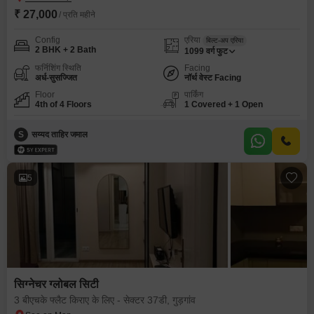
₹ 27,000
/ प्रति महीने
Config
एरिया
बिल्ट-अप एरिया
2 BHK + 2 Bath
1099
वर्ग फुट
फर्निशिंग स्थिति
Facing
अर्ध-सुसज्जित
नॉर्थ वेस्ट Facing
Floor
पार्किंग
4th of 4 Floors
1 Covered + 1 Open
S
सय्यद ताहिर जमाल
5
सिग्नेचर ग्लोबल सिटी
3 बीएचके फ्लैट किराए के लिए - सेक्टर 37डी, गुड़गांव