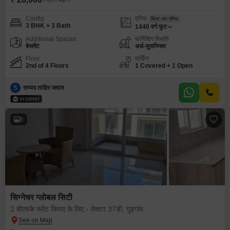
/ प्रति महीने
Config
एरिया
बिल्ट-अप एरिया
3 BHK + 3 Bath
1440
वर्ग फुट
Additional Spaces
फर्निशिंग स्थिति
बेसमेंट
अर्ध-सुसज्जित
Floor
पार्किंग
2nd of 4 Floors
1 Covered + 1 Open
S
सय्यद ताहिर जमाल
6
सिग्नेचर ग्लोबल सिटी
2 बीएचके फ्लैट किराए के लिए - सेक्टर 37डी, गुड़गांव