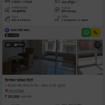
2 BHK + 2 Bath
950
वर्ग फुट
फर्निशिंग स्थिति
Facing
अर्ध-सुसज्जित
ईस्ट Facing
Floor
पार्किंग
4th of 4 Floors
1 Covered + 1 Open
S
सय्यद ताहिर जमाल
8
विडियो
सिग्नेचर ग्लोबल सिटी
2 बीएचके फ्लैट किराए के लिए - सेक्टर 37डी, गुड़गांव
₹ 26,000
/ प्रति महीने