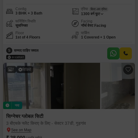
Config
एरिया
बिल्ट-अप एरिया
3 BHK + 3 Bath
1300
वर्ग फुट
फर्निशिंग स्थिति
Facing
सुसज्जित
नॉर्थ वेस्ट Facing
Floor
पार्किंग
1st of 4 Floors
1 Covered + 1 Open
S
सय्यद ताहिर जमाल
7
विडियो
नया
सिग्नेचर ग्लोबल सिटी
3 बीएचके फ्लैट किराए के लिए - सेक्टर 37डी, गुड़गांव
₹ 28,000