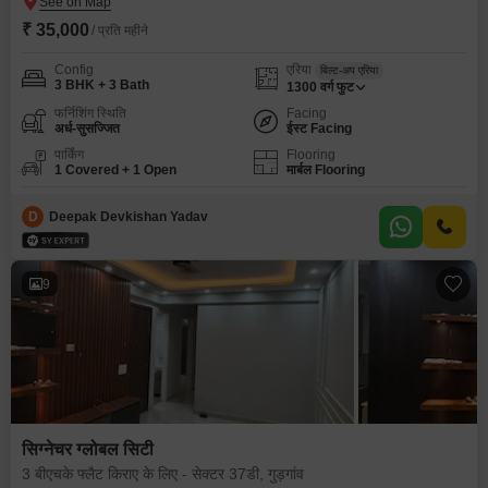
₹ 35,000
/ प्रति महीने
Config
एरिया
बिल्ट-अप एरिया
3 BHK + 3 Bath
1300
वर्ग फुट
फर्निशिंग स्थिति
Facing
अर्ध-सुसज्जित
ईस्ट Facing
पार्किंग
Flooring
1 Covered + 1 Open
मार्बल Flooring
D
Deepak Devkishan Yadav
9
सिग्नेचर ग्लोबल सिटी
3 बीएचके फ्लैट किराए के लिए - सेक्टर 37डी, गुड़गांव