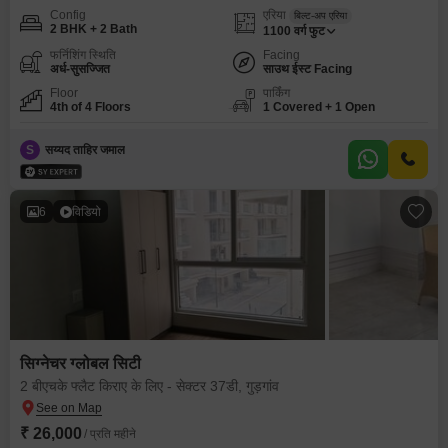
Config
एरिया
बिल्ट-अप एरिया
2 BHK + 2 Bath
1100
वर्ग फुट
फर्निशिंग स्थिति
Facing
अर्ध-सुसज्जित
साउथ ईस्ट Facing
Floor
पार्किंग
4th of 4 Floors
1 Covered + 1 Open
S
सय्यद ताहिर जमाल
6
विडियो
सिग्नेचर ग्लोबल सिटी
2 बीएचके फ्लैट किराए के लिए - सेक्टर 37डी, गुड़गांव
₹ 26,000
/ प्रति महीने