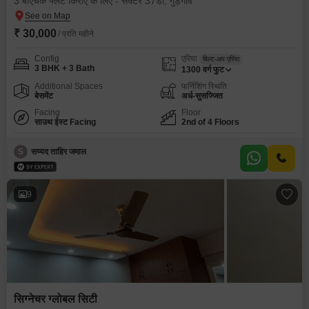
3 बीएचके फ्लैट किराए के लिए - सेक्टर 37डी, गुड़गांव
₹ 30,000
/ प्रति महीने
Config
एरिया
बिल्ट-अप एरिया
3 BHK + 3 Bath
1300
वर्ग फुट
Additional Spaces
फर्निशिंग स्थिति
बेसमेंट
अर्ध-सुसज्जित
Facing
Floor
साउथ ईस्ट Facing
2nd of 4 Floors
S
सय्यद ताहिर जमाल
9
सिग्नेचर ग्लोबल सिटी