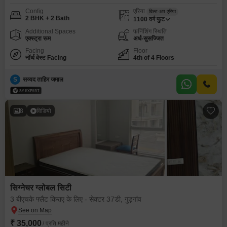
Config
एरिया
बिल्ट-अप एरिया
2 BHK + 2 Bath
1100
वर्ग फुट
Additional Spaces
फर्निशिंग स्थिति
एक्स्ट्रा रूम
अर्ध-सुसज्जित
Facing
Floor
नॉर्थ वेस्ट Facing
4th of 4 Floors
S
सय्यद ताहिर जमाल
8
विडियो
सिग्नेचर ग्लोबल सिटी
3 बीएचके फ्लैट किराए के लिए - सेक्टर 37डी, गुड़गांव
₹ 35,000
/ प्रति महीने