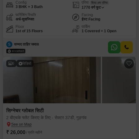
Config
एरिया
बिल्ट-अप एरिया
3 BHK + 3 Bath
1770
वर्ग फुट
फर्निशिंग स्थिति
Facing
अर्ध-सुसज्जित
ईस्ट Facing
Floor
पार्किंग
1st of 15 Floors
1 Covered + 1 Open
S
सय्यद ताहिर जमाल
6
विडियो
सिग्नेचर ग्लोबल सिटी
2 बीएचके फ्लैट किराए के लिए - सेक्टर 37डी, गुड़गांव
₹ 26,000
/ प्रति महीने