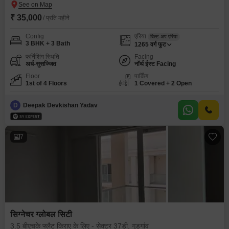
₹ 35,000
/ प्रति महीने
Config
एरिया
बिल्ट-अप एरिया
3 BHK + 3 Bath
1265
वर्ग फुट
फर्निशिंग स्थिति
Facing
अर्ध-सुसज्जित
नॉर्थ ईस्ट Facing
Floor
पार्किंग
1st of 4 Floors
1 Covered + 2 Open
D
Deepak Devkishan Yadav
7
सिग्नेचर ग्लोबल सिटी
3.5 बीएचके फ्लैट किराए के लिए - सेक्टर 37डी, गुड़गांव