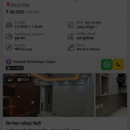
₹ 40,000
/ प्रति महीने
Config
एरिया
बिल्ट-अप एरिया
3.5 BHK + 3 Bath
1266
वर्ग फुट
Additional Spaces
फर्निशिंग स्थिति
पूजा रूम
अर्ध-सुसज्जित
Facing
Floor
नॉर्थ Facing
4th of 4 Floors
D
Deepak Devkishan Yadav
9
विडियो
सिग्नेचर ग्लोबल सिटी