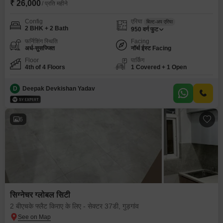
₹ 26,000
/ प्रति महीने
Config
एरिया
बिल्ट-अप एरिया
2 BHK + 2 Bath
950
वर्ग फुट
फर्निशिंग स्थिति
Facing
अर्ध-सुसज्जित
नॉर्थ ईस्ट Facing
Floor
पार्किंग
4th of 4 Floors
1 Covered + 1 Open
D
Deepak Devkishan Yadav
6
सिग्नेचर ग्लोबल सिटी
2 बीएचके फ्लैट किराए के लिए - सेक्टर 37डी, गुड़गांव