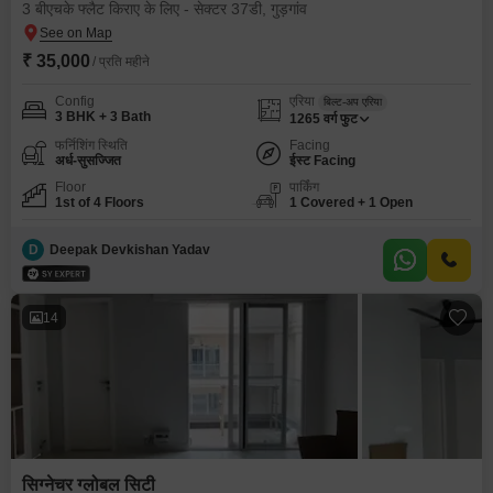
3 बीएचके फ्लैट किराए के लिए - सेक्टर 37डी, गुड़गांव
₹ 35,000
/ प्रति महीने
Config
एरिया
बिल्ट-अप एरिया
3 BHK + 3 Bath
1265
वर्ग फुट
फर्निशिंग स्थिति
Facing
अर्ध-सुसज्जित
ईस्ट Facing
Floor
पार्किंग
1st of 4 Floors
1 Covered + 1 Open
D
Deepak Devkishan Yadav
14
सिग्नेचर ग्लोबल सिटी