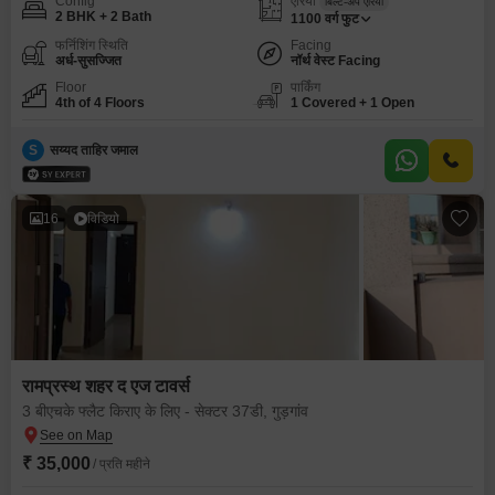
Config
एरिया
बिल्ट-अप एरिया
2 BHK + 2 Bath
1100
वर्ग फुट
फर्निशिंग स्थिति
Facing
अर्ध-सुसज्जित
नॉर्थ वेस्ट Facing
Floor
पार्किंग
4th of 4 Floors
1 Covered + 1 Open
S
सय्यद ताहिर जमाल
16
विडियो
रामप्रस्थ शहर द एज टावर्स
3 बीएचके फ्लैट किराए के लिए - सेक्टर 37डी, गुड़गांव
₹ 35,000
/ प्रति महीने