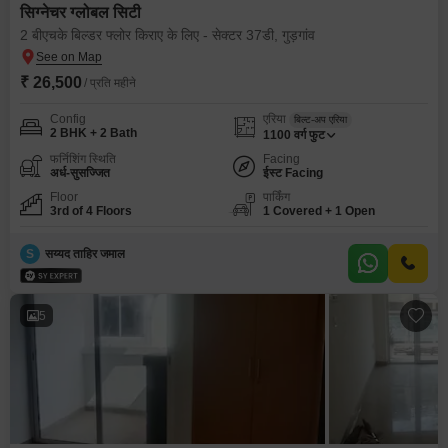
सिग्नेचर ग्लोबल सिटी
2 बीएचके बिल्डर फ्लोर किराए के लिए - सेक्टर 37डी, गुड़गांव
₹ 26,500
/ प्रति महीने
Config
एरिया
बिल्ट-अप एरिया
2 BHK + 2 Bath
1100
वर्ग फुट
फर्निशिंग स्थिति
Facing
अर्ध-सुसज्जित
ईस्ट Facing
Floor
पार्किंग
3rd of 4 Floors
1 Covered + 1 Open
S
सय्यद ताहिर जमाल
5