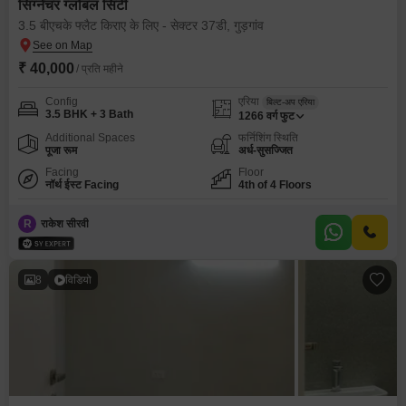
सिग्नेचर ग्लोबल सिटी
3.5 बीएचके फ्लैट किराए के लिए - सेक्टर 37डी, गुड़गांव
₹ 40,000
/ प्रति महीने
Config
एरिया
बिल्ट-अप एरिया
3.5 BHK + 3 Bath
1266
वर्ग फुट
Additional Spaces
फर्निशिंग स्थिति
पूजा रूम
अर्ध-सुसज्जित
Facing
Floor
नॉर्थ ईस्ट Facing
4th of 4 Floors
R
राकेश सीरवी
8
विडियो