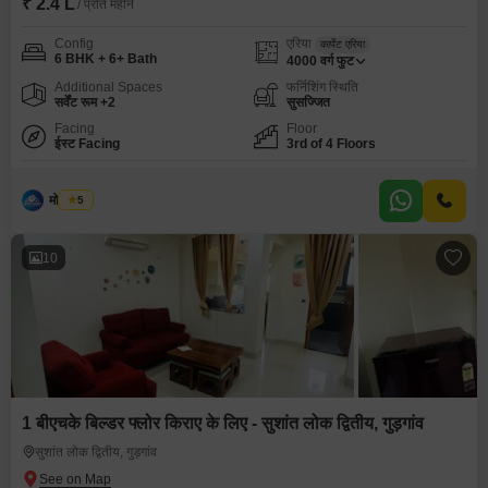
₹ 2.4 L
/ प्रति महीने
Config
एरिया
कार्पेट एरिया
6 BHK + 6+ Bath
4000
वर्ग फुट
Additional Spaces
फर्निशिंग स्थिति
सर्वेंट रूम +2
सुसज्जित
Facing
Floor
ईस्ट Facing
3rd of 4 Floors
मोनू यादव
5
10
1 बीएचके बिल्डर फ्लोर किराए के लिए - सुशांत लोक द्वितीय, गुड़गांव
सुशांत लोक द्वितीय, गुड़गांव