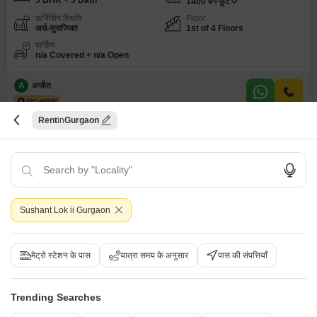
3 BHK + 3 Bath
1400
वर्ग फुट
फर्निशिंग स्थिति
Floor
अर्ध-सुसज्जित
1st of 4 Floors
पार्किंग
n/a Covered + n/a Open
A
अजीत
Rent
Gurgaon
5
Sushant Lok ii Gurgaon
3 बीएचके बिल्डर फ्लोर किराए के लिए - सुशांत लोक द्वितीय, गुड़गांव
सुशांत लोक द्वितीय, गुड़गांव
मेट्रो स्टेशन के पास
यात्रा समय के अनुसार
पास की संपत्तियाँ
₹ 40,000
/ प्रति महीने
Trending Searches