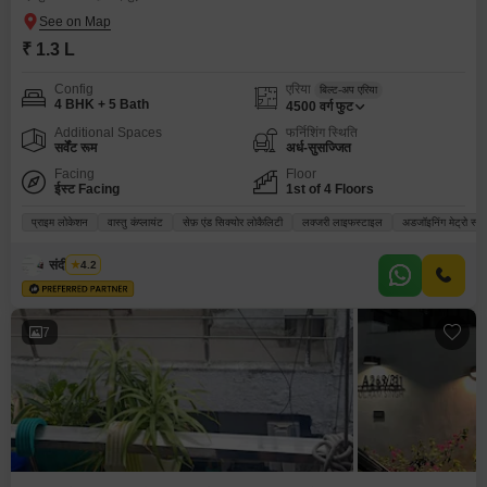
₹ 1.3 L
Config
एरिया
बिल्ट-अप एरिया
4 BHK + 5 Bath
4500
वर्ग फुट
Additional Spaces
फर्निशिंग स्थिति
सर्वेंट रूम
अर्ध-सुसज्जित
Facing
Floor
ईस्ट Facing
1st of 4 Floors
प्राइम लोकेशन
वास्तु कंप्लायंट
सेफ़ एंड सिक्योर लोकैलिटी
लक्जरी लाइफस्टाइल
अडजॉइनिंग मेट्रो स्ट
संदीप यादव
4.2
7