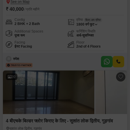
₹ 40,000
/ प्रति महीने
Config
एरिया
बिल्ट-अप एरिया
2 BHK + 2 Bath
1800
वर्ग फुट
Additional Spaces
फर्निशिंग स्थिति
पूजा रूम
अर्ध-सुसज्जित
Facing
Floor
ईस्ट Facing
2nd of 4 Floors
R
रुपेश
20
4 बीएचके बिल्डर फ्लोर किराए के लिए - सुशांत लोक द्वितीय, गुड़गांव
सुशांत लोक द्वितीय, गुड़गांव