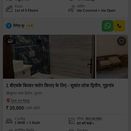
Floor
पार्किंग
1st of 5 Floors
n/a Covered + n/a Open
V
विरेंद्र कुमार शर्मा
1.5
8
1 बीएचके बिल्डर फ्लोर किराए के लिए - सुशांत लोक द्वितीय, गुड़गांव
सुशांत लोक द्वितीय, गुड़गांव
₹ 20,000
/ प्रति महीने
Config
एरिया
बिल्ट-अप एरिया
1 BHK + 1 Bath
60
वर्ग यार्ड
फर्निशिंग स्थिति
Facing