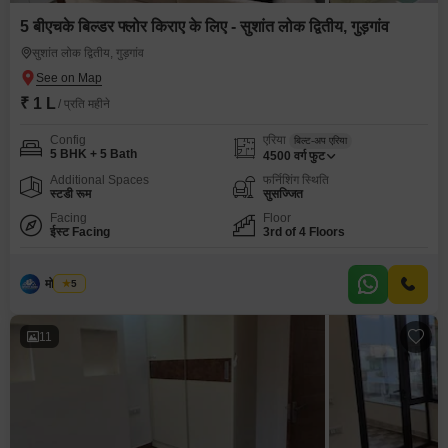
5 बीएचके बिल्डर फ्लोर किराए के लिए - सुशांत लोक द्वितीय, गुड़गांव
सुशांत लोक द्वितीय, गुड़गांव
₹ 1 L
/ प्रति महीने
Config
एरिया
बिल्ट-अप एरिया
5 BHK + 5 Bath
4500
वर्ग फुट
Additional Spaces
फर्निशिंग स्थिति
स्टडी रूम
सुसज्जित
Facing
Floor
ईस्ट Facing
3rd of 4 Floors
मोनू यादव
5
11