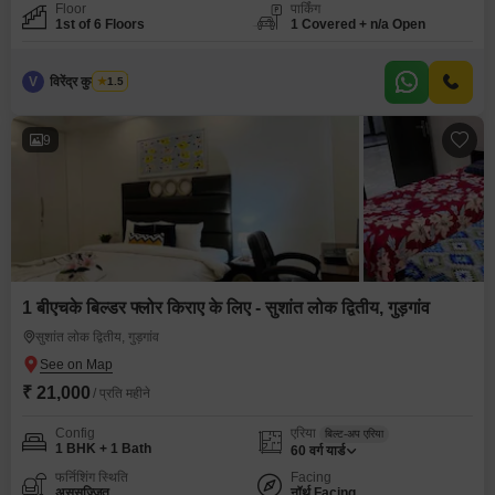
Floor
पार्किंग
1st of 6 Floors
1 Covered + n/a Open
V
विरेंद्र कुमार शर्मा
1.5
9
1 बीएचके बिल्डर फ्लोर किराए के लिए - सुशांत लोक द्वितीय, गुड़गांव
सुशांत लोक द्वितीय, गुड़गांव
₹ 21,000
/ प्रति महीने
Config
एरिया
बिल्ट-अप एरिया
1 BHK + 1 Bath
60
वर्ग यार्ड
फर्निशिंग स्थिति
Facing
असुसज्जित
नॉर्थ Facing