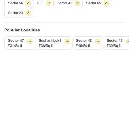
Config
एरिया
बिल्ट-अप एरिया
Sector 56
DLF
Sector 43
Sector 65
3 BHK + 1 Bath
300
वर्ग यार्ड
फर्निशिंग स्थिति
Facing
Sector 23
असुसज्जित
नॉर्थ Facing
Floor
पार्किंग
2nd of 4 Floors
n/a Covered + n/a Open
Popular Localities
Sector 47
Sushant Lok I
Sector 43
Sector 46
V
विरेंद्र कुमार शर्मा
1.5
₹31/Sq.ft.
₹38/Sq.ft.
₹46/Sq.ft.
₹30/Sq.ft.
6
4 बीएचके बिल्डर फ्लोर किराए के लिए - सुशांत लोक द्वितीय, गुड़गांव
सुशांत लोक द्वितीय, गुड़गांव
₹ 1.32 L
/ प्रति महीने