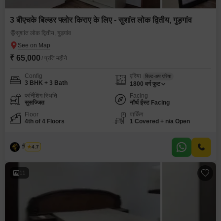
3 बीएचके बिल्डर फ्लोर किराए के लिए - सुशांत लोक द्वितीय, गुड़गांव
सुशांत लोक द्वितीय, गुड़गांव
₹ 65,000
/ प्रति महीने
Config
एरिया
बिल्ट-अप एरिया
3 BHK + 3 Bath
1800
वर्ग फुट
फर्निशिंग स्थिति
Facing
सुसज्जित
नॉर्थ ईस्ट Facing
Floor
पार्किंग
4th of 4 Floors
1 Covered + n/a Open
रिशि वर्ष्णे
4.7
11