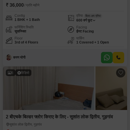
₹ 36,000
/ प्रति महीने
Config
एरिया
बिल्ट-अप एरिया
1 BHK + 1 Bath
600
वर्ग फुट
फर्निशिंग स्थिति
Facing
सुसज्जित
ईस्ट Facing
Floor
पार्किंग
3rd of 4 Floors
1 Covered + 1 Open
करण योगी
6
विडियो
2 बीएचके बिल्डर फ्लोर किराए के लिए - सुशांत लोक द्वितीय, गुड़गांव
सुशांत लोक द्वितीय, गुड़गांव