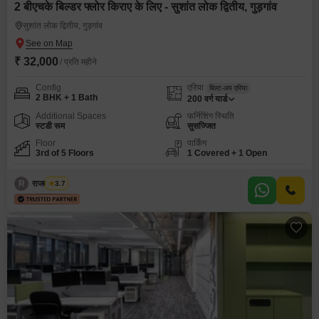
2 बीएचके बिल्डर फ्लोर किराए के लिए - सुशांत लोक द्वितीय, गुड़गांव
सुशांत लोक द्वितीय, गुड़गांव
₹ 32,000
/ प्रति महीने
Config
एरिया
बिल्ट-अप एरिया
2 BHK + 1 Bath
200
वर्ग यार्ड
Additional Spaces
फर्निशिंग स्थिति
स्टडी रूम
सुसज्जित
Floor
पार्किंग
3rd of 5 Floors
1 Covered + 1 Open
R
राजवीर सिंघ
3.7