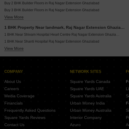
1 BHK Builder Floor for Sale in Shyam Park Extension Ghaziabad
Buy 2 BHK Builder Floors in Raj Nagar Extension Ghaziabad
Buy 3 BHK Builder Floors in Raj Nagar Extension Ghaziabad
View More
Buy 4 BHK Builder Floors in Raj Nagar Extension Ghaziabad
1 BHK Property Near landmark, Raj Nagar Extension Ghaziabad
1 BHK Near Shivam Hospital Heart Centre Raj Nagar Extension Ghaziabad
1 BHK Near Shanti Hospital Raj Nagar Extension Ghaziabad
View More
1 BHK Near Vardhaan Multispeclist Hospital Raj Nagar Extension Ghaziabad
1 BHK Near Sapphire International School Raj Nagar Extension Ghaziabad
1 BHK Near GDGoenika Public School Raj Nagar Extension Ghaziabad
1 BHK Near Spring Dale School Raj Nagar Extension Ghaziabad
COMPANY
NETWORK SITES
F
1 BHK Near Gaur Central Mall Raj Nagar Extension Ghaziabad
About Us
Square Yards Canada
F
1 BHK Near Vvip Style Mall Raj Nagar Extension Ghaziabad
Careers
Square Yards UAE
L
1 BHK Near Guldhar Railway Station Raj Nagar Extension Ghaziabad
Media Coverage
Square Yards Australia
S
Financials
Urban Money India
F
Frequently Asked Questions
Urban Money Australia
S
Square Yards Reviews
Interior Company
P
Contact Us
Azuro
A