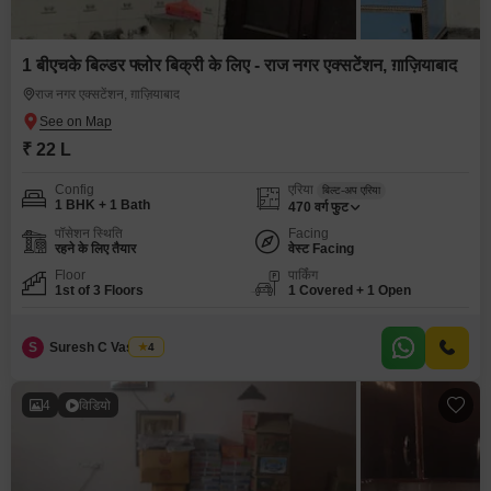
1 बीएचके बिल्डर फ्लोर बिक्री के लिए - राज नगर एक्सटेंशन, ग़ाज़ियाबाद
राज नगर एक्सटेंशन, ग़ाज़ियाबाद
₹ 22 L
Config
एरिया
बिल्ट-अप एरिया
1 BHK + 1 Bath
470
वर्ग फुट
पॉसेशन स्थिति
Facing
रहने के लिए तैयार
वेस्ट Facing
Floor
पार्किंग
1st of 3 Floors
1 Covered + 1 Open
S
Suresh C Vashney
4
4
विडियो