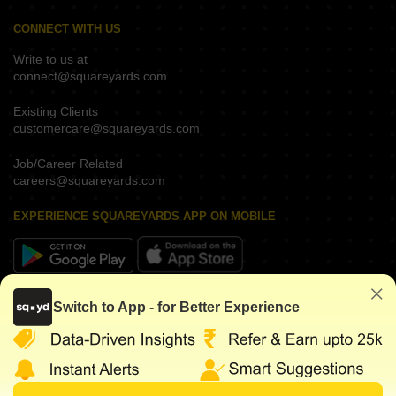
CONNECT WITH US
Write to us at
connect@squareyards.com
Existing Clients
customercare@squareyards.com
Job/Career Related
careers@squareyards.com
EXPERIENCE SQUAREYARDS APP ON MOBILE
KEEP IN TOUCH
Switch to App - for Better Experience