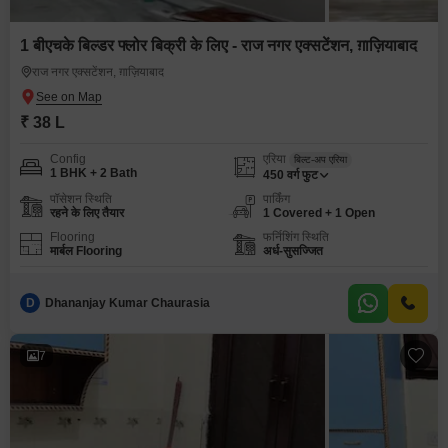
1 बीएचके बिल्डर फ्लोर बिक्री के लिए - राज नगर एक्सटेंशन, ग़ाज़ियाबाद
राज नगर एक्सटेंशन, ग़ाज़ियाबाद
₹ 38 L
Config
एरिया
बिल्ट-अप एरिया
1 BHK + 2 Bath
450
वर्ग फुट
पॉसेशन स्थिति
पार्किंग
रहने के लिए तैयार
1 Covered + 1 Open
Flooring
फर्निशिंग स्थिति
मार्बल Flooring
अर्ध-सुसज्जित
D
Dhananjay Kumar Chaurasia
7