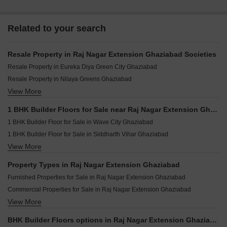
Related to your search
Resale Property in Raj Nagar Extension Ghaziabad Societies
Resale Property in Eureka Diya Green City Ghaziabad
Resale Property in Nilaya Greens Ghaziabad
View More
Resale Property in Value Meadows Vista Ghaziabad
Resale Property in KW Srishti Ghaziabad
1 BHK Builder Floors for Sale near Raj Nagar Extension Ghaziabad
Resale Property in Mittal Rajnagar Residency Ghaziabad
1 BHK Builder Floor for Sale in Wave City Ghaziabad
Resale Property in T And T Atlas Ghaziabad
1 BHK Builder Floor for Sale in Siddharth Vihar Ghaziabad
Resale Property in Techman Moti Residency Ghaziabad
View More
1 BHK Builder Floor for Sale in Govindpuram Ghaziabad
Resale Property in VVIP Addresses Ghaziabad
1 BHK Builder Floor for Sale in Pratap Vihar Ghaziabad
Resale Property in Nitishree Aura Chimera Ghaziabad
Property Types in Raj Nagar Extension Ghaziabad
1 BHK Builder Floor for Sale in Vasundhara Sector 1 Ghaziabad
Resale Property in Gulmohur Garden Ghaziabad
Furnished Properties for Sale in Raj Nagar Extension Ghaziabad
1 BHK Builder Floor for Sale in Madhuban Bapudham Ghaziabad
Commercial Properties for Sale in Raj Nagar Extension Ghaziabad
1 BHK Builder Floor for Sale in Vasundhara Sector 5 Ghaziabad
View More
Flats for Sale in Raj Nagar Extension Ghaziabad
1 BHK Builder Floor for Sale in Vasundhara Sector 3 Ghaziabad
Owner Properties for Sale in Raj Nagar Extension Ghaziabad
1 BHK Builder Floor for Sale in Vasundhara Sector 4 Ghaziabad
BHK Builder Floors options in Raj Nagar Extension Ghaziabad