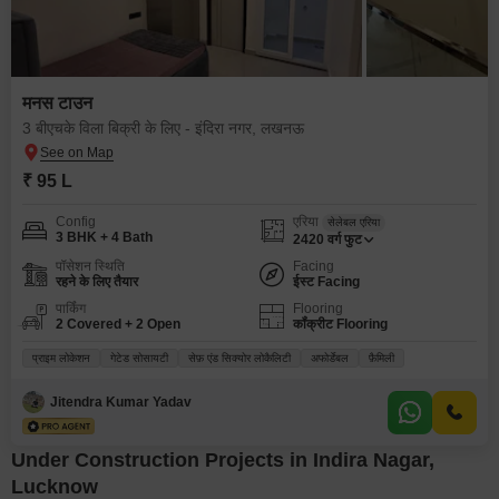
मनस टाउन
3 बीएचके विला बिक्री के लिए - इंदिरा नगर, लखनऊ
₹ 95 L
Config
एरिया
सेलेबल एरिया
3 BHK + 4 Bath
2420
वर्ग फुट
पॉसेशन स्थिति
Facing
रहने के लिए तैयार
ईस्ट Facing
पार्किंग
Flooring
2 Covered + 2 Open
कॉंक्रीट Flooring
प्राइम लोकेशन
गेटेड सोसायटी
सेफ़ एंड सिक्योर लोकैलिटी
अफोर्डेबल
फ़ैमिली
Jitendra Kumar Yadav
Under Construction Projects in Indira Nagar,
Lucknow