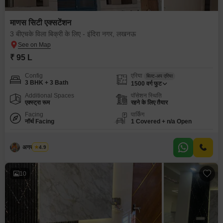
माणस सिटी एक्सटेंशन
3 बीएचके विला बिक्री के लिए - इंदिरा नगर, लखनऊ
₹ 95 L
Config
एरिया
बिल्ट-अप एरिया
3 BHK + 3 Bath
1500
वर्ग फुट
Additional Spaces
पॉसेशन स्थिति
एक्स्ट्रा रूम
रहने के लिए तैयार
Facing
पार्किंग
नॉर्थ Facing
1 Covered + n/a Open
अगस्त्य सिंघ
4.9
10