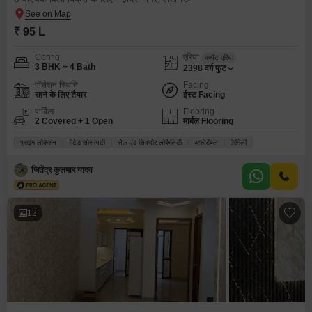
₹ 95 L
Config
एरिया
कार्पेट एरिया
3 BHK + 4 Bath
2398
वर्ग फुट
पॉसेशन स्थिति
Facing
रहने के लिए तैयार
ईस्ट Facing
पार्किंग
Flooring
2 Covered + 1 Open
मार्बल Flooring
प्राइम लोकेशन
गेटेड सोसायटी
सेफ़ एंड सिक्योर लोकैलिटी
अफोर्डेबल
फ़ैमिली
जितेंद्र कुलमार यादव
12