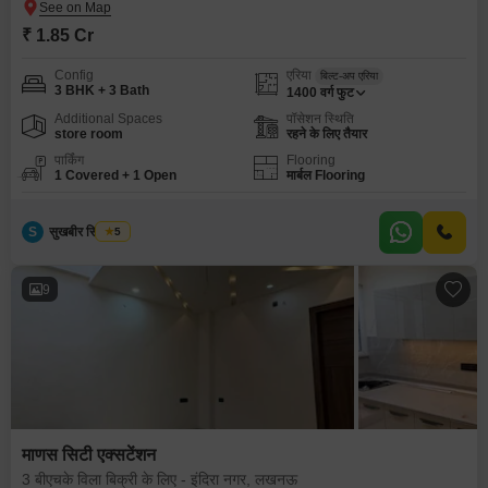
₹ 1.85 Cr
Config
एरिया
बिल्ट-अप एरिया
3 BHK + 3 Bath
1400
वर्ग फुट
Additional Spaces
पॉसेशन स्थिति
store room
रहने के लिए तैयार
पार्किंग
Flooring
1 Covered + 1 Open
मार्बल Flooring
S
सुखबीर सिंह टोमर
5
9
माणस सिटी एक्सटेंशन
3 बीएचके विला बिक्री के लिए - इंदिरा नगर, लखनऊ