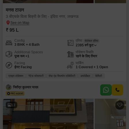
मनस टाउन
3 बीएचके विला बिक्री के लिए - इंदिरा नगर, लखनऊ
₹ 95 L
Config
एरिया
सेलेबल एरिया
3 BHK + 4 Bath
2395
वर्ग फुट
Additional Spaces
पॉसेशन स्थिति
पूजा रूम +1
रहने के लिए तैयार
Facing
पार्किंग
ईस्ट Facing
1 Covered + 1 Open
प्राइम लोकेशन
गेटेड सोसायटी
सेफ़ एंड सिक्योर लोकैलिटी
अफोर्डेबल
फ़ैमिली
जितेंद्र कुलमार यादव
13