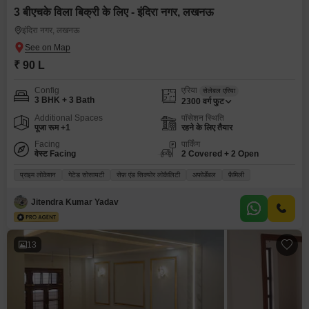
3 बीएचके विला बिक्री के लिए - इंदिरा नगर, लखनऊ
इंदिरा नगर, लखनऊ
₹ 90 L
Config
एरिया
सेलेबल एरिया
3 BHK + 3 Bath
2300
वर्ग फुट
Additional Spaces
पॉसेशन स्थिति
पूजा रूम +1
रहने के लिए तैयार
Facing
पार्किंग
वेस्ट Facing
2 Covered + 2 Open
प्राइम लोकेशन
गेटेड सोसायटी
सेफ़ एंड सिक्योर लोकैलिटी
अफोर्डेबल
फ़ैमिली
Jitendra Kumar Yadav
13