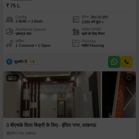
₹ 75 L
Config
एरिया
बिल्ट-अप एरिया
3 BHK + 3 Bath
1300
वर्ग फुट
Additional Spaces
पॉसेशन स्थिति
एक्स्ट्रा रूम
रहने के लिए तैयार
पार्किंग
Flooring
1 Covered + 1 Open
मार्बल Flooring
S
सुखबीर सिंह टोमर
5
12
3 बीएचके विला बिक्री के लिए - इंदिरा नगर, लखनऊ
इंदिरा नगर, लखनऊ