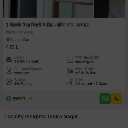
3 बीएचके विला बिक्री के लिए - इंदिरा नगर, लखनऊ
इंदिरा नगर, लखनऊ
₹ 72 L
Config
एरिया
बिल्ट-अप एरिया
3 BHK + 3 Bath
900
वर्ग फुट
Additional Spaces
पॉसेशन स्थिति
एक्स्ट्रा रूम
रहने के लिए तैयार
Facing
पार्किंग
ईस्ट Facing
1 Covered + 1 Open
S
सुखबीर सिंह टोमर
5
Locality Insights: Indira Nagar