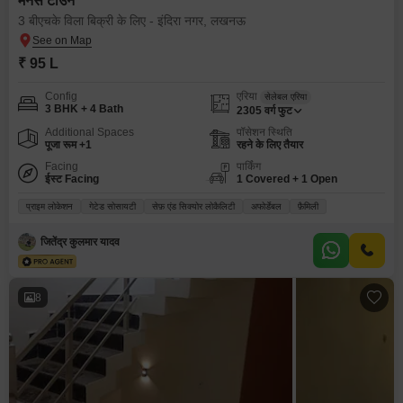
मनस टाउन
3 बीएचके विला बिक्री के लिए - इंदिरा नगर, लखनऊ
₹ 95 L
Config
एरिया
सेलेबल एरिया
3 BHK + 4 Bath
2305
वर्ग फुट
Additional Spaces
पॉसेशन स्थिति
पूजा रूम +1
रहने के लिए तैयार
Facing
पार्किंग
ईस्ट Facing
1 Covered + 1 Open
प्राइम लोकेशन
गेटेड सोसायटी
सेफ़ एंड सिक्योर लोकैलिटी
अफोर्डेबल
फ़ैमिली
जितेंद्र कुलमार यादव
8