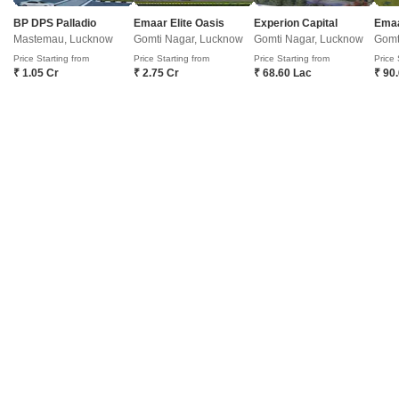
BP DPS Palladio
Emaar Elite Oasis
Experion Capital
Emaa
Mastemau, Lucknow
Gomti Nagar, Lucknow
Gomti Nagar, Lucknow
Gomt
Price Starting from
Price Starting from
Price Starting from
Price 
मनस टाउन
₹ 1.05 Cr
₹ 2.75 Cr
₹ 68.60 Lac
₹ 90
3 बीएचके विला बिक्री के लिए - इंदिरा नगर, लखनऊ
₹ 95 L
Config
एरिया
सेलेबल एरिया
3 BHK + 4 Bath
2410
वर्ग फुट
पॉसेशन स्थिति
Facing
रहने के लिए तैयार
ईस्ट Facing
पार्किंग
Flooring
2 Covered + 1 Open
मार्बल Flooring
प्राइम लोकेशन
गेटेड सोसायटी
अफोर्डेबल
सेफ़ एंड सिक्योर लोकैलिटी
फ़ैमिली
जितेंद्र कुलमार यादव
8