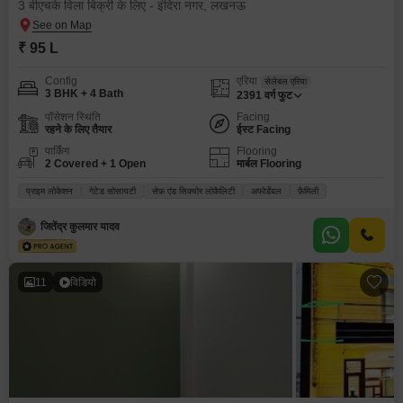
3 बीएचके विला बिक्री के लिए - इंदिरा नगर, लखनऊ
₹ 95 L
Config
एरिया
सेलेबल एरिया
3 BHK + 4 Bath
2391
वर्ग फुट
पॉसेशन स्थिति
Facing
रहने के लिए तैयार
ईस्ट Facing
पार्किंग
Flooring
2 Covered + 1 Open
मार्बल Flooring
प्राइम लोकेशन
गेटेड सोसायटी
सेफ़ एंड सिक्योर लोकैलिटी
अफोर्डेबल
फ़ैमिली
जितेंद्र कुलमार यादव
11
विडियो