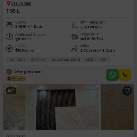
₹ 95 L
Config
एरिया
सेलेबल एरिया
3 BHK + 4 Bath
2393
वर्ग फुट
Additional Spaces
पॉसेशन स्थिति
पूजा रूम +1
रहने के लिए तैयार
Facing
पार्किंग
ईस्ट Facing
1 Covered + 1 Open
प्राइम लोकेशन
गेटेड सोसायटी
सेफ़ एंड सिक्योर लोकैलिटी
अफोर्डेबल
फ़ैमिली
जितेंद्र कुलमार यादव
7