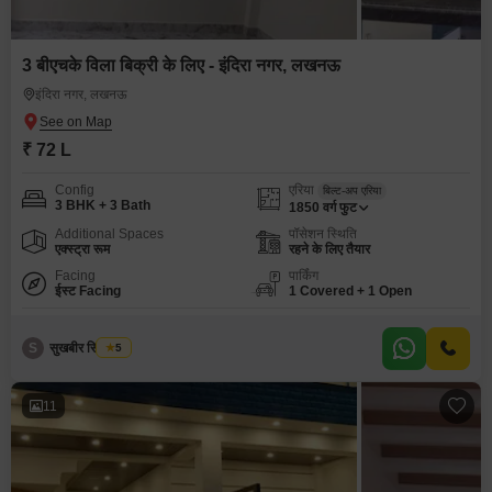
3 बीएचके विला बिक्री के लिए - इंदिरा नगर, लखनऊ
इंदिरा नगर, लखनऊ
₹ 72 L
Config
एरिया
बिल्ट-अप एरिया
3 BHK + 3 Bath
1850
वर्ग फुट
Additional Spaces
पॉसेशन स्थिति
एक्स्ट्रा रूम
रहने के लिए तैयार
Facing
पार्किंग
ईस्ट Facing
1 Covered + 1 Open
S
सुखबीर सिंह टोमर
5
11