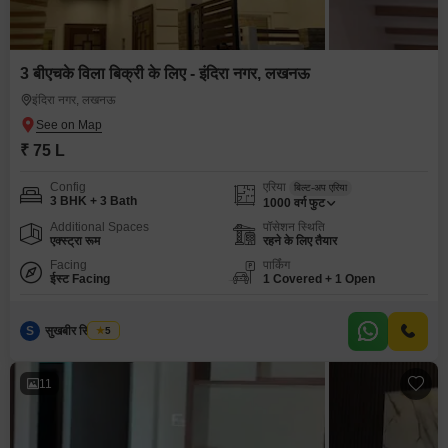
3 बीएचके विला बिक्री के लिए - इंदिरा नगर, लखनऊ
इंदिरा नगर, लखनऊ
₹ 75 L
Config
एरिया
बिल्ट-अप एरिया
3 BHK + 3 Bath
1000
वर्ग फुट
Additional Spaces
पॉसेशन स्थिति
एक्स्ट्रा रूम
रहने के लिए तैयार
Facing
पार्किंग
ईस्ट Facing
1 Covered + 1 Open
S
सुखबीर सिंह टोमर
5
11