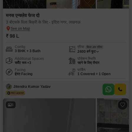
मनस एन्क्लेव फेज दो
3 बीएचके विला बिक्री के लिए - इंदिरा नगर, लखनऊ
₹ 98 L
Config
एरिया
बिल्ट-अप एरिया
3 BHK + 3 Bath
2400
वर्ग फुट
Additional Spaces
पॉसेशन स्थिति
सर्वेंट रूम +3
रहने के लिए तैयार
Facing
पार्किंग
ईस्ट Facing
1 Covered + 1 Open
Jitendra Kumar Yadav
8