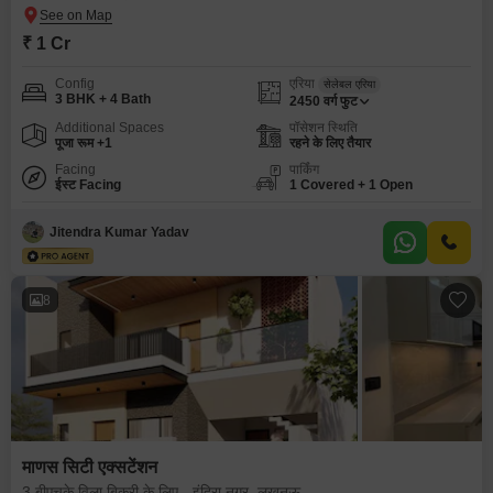
₹ 1 Cr
Config
एरिया
सेलेबल एरिया
3 BHK + 4 Bath
2450
वर्ग फुट
Additional Spaces
पॉसेशन स्थिति
पूजा रूम +1
रहने के लिए तैयार
Facing
पार्किंग
ईस्ट Facing
1 Covered + 1 Open
Jitendra Kumar Yadav
8
माणस सिटी एक्सटेंशन
3 बीएचके विला बिक्री के लिए - इंदिरा नगर, लखनऊ