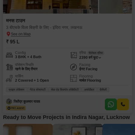
मनस टाउन
3 बीएचके विला बिक्री के लिए - इंदिरा नगर, लखनऊ
₹ 95 L
Config
एरिया
सेलेबल एरिया
3 BHK + 4 Bath
2390
वर्ग फुट
पॉसेशन स्थिति
Facing
रहने के लिए तैयार
ईस्ट Facing
पार्किंग
Flooring
2 Covered + 1 Open
मार्बल Flooring
प्राइम लोकेशन
गेटेड सोसायटी
सेफ़ एंड सिक्योर लोकैलिटी
अफोर्डेबल
फ़ैमिली
जितेंद्र कुलमार यादव
Ready to Move Projects in Indira Nagar, Lucknow