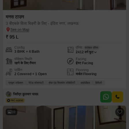
मनस टाउन
3 बीएचके विला बिक्री के लिए - इंदिरा नगर, लखनऊ
₹ 95 L
Config
एरिया
सेलेबल एरिया
3 BHK + 4 Bath
2412
वर्ग फुट
पॉसेशन स्थिति
Facing
रहने के लिए तैयार
ईस्ट Facing
पार्किंग
Flooring
2 Covered + 1 Open
मार्बल Flooring
प्राइम लोकेशन
गेटेड सोसायटी
सेफ़ एंड सिक्योर लोकैलिटी
अफोर्डेबल
फ़ैमिली
जितेंद्र कुलमार यादव
10