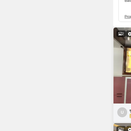
Bas
Pro
2
य
U
2