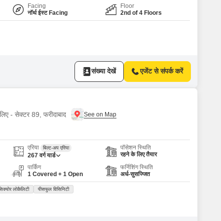
Facing
Floor
नॉर्थ ईस्ट Facing
2nd of 4 Floors
संख्या देखें
एजेंट से संपर्क करें
 लिए - सेक्टर 89, फरीदाबाद
एरिया
पॉसेशन स्थिति
बिल्ट-अप एरिया
रहने के लिए तैयार
267
वर्ग यार्ड
पार्किंग
फर्निशिंग स्थिति
1 Covered + 1 Open
अर्ध-सुसज्जित
 सिक्योर लोकैलिटी
पीसफुल विसिनिटी