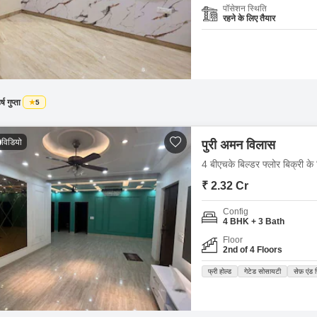
पॉसेशन स्थिति
रहने के लिए तैयार
र्ष गुप्ता
5
विडियो
पुरी अमन विलास
4 बीएचके बिल्डर फ्लोर बिक्री के
₹ 2.32 Cr
Config
4 BHK + 3 Bath
Floor
2nd of 4 Floors
फ्री होल्ड
गेटेड सोसायटी
सेफ़ एंड