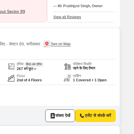
society is clean, secure, and family-friendl
— Mr Prabhjyot Singh, Owner
with 24/7 security, ample parking, and well
ut Sector 89
maintained parks. Overall, it offers great 👍
View all Reviews
value for both residents and investors."
 लिए - सेक्टर 89, फरीदाबाद
एरिया
पॉसेशन स्थिति
बिल्ट-अप एरिया
रहने के लिए तैयार
267
वर्ग फुट
Floor
पार्किंग
2nd of 4 Floors
1 Covered + 1 Open
संख्या देखें
एजेंट से संपर्क करें