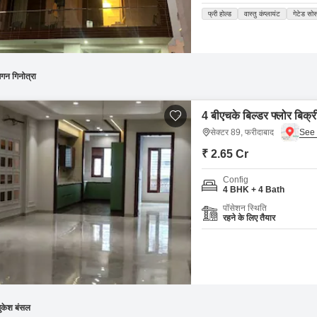
फ्री होल्ड
वास्तु कंप्लायंट
गेटेड सो
गन गिनोत्रा
4 बीएचके बिल्डर फ्लोर बिक्र
सेक्टर 89, फरीदाबाद
₹ 2.65 Cr
Config
4 BHK + 4 Bath
पॉसेशन स्थिति
रहने के लिए तैयार
ुकेश बंसल