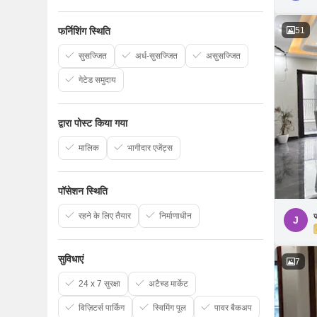
51
फर्निशिंग स्थिति
सुसज्जित
अर्ध-सुसज्जित
असुसज्जित
गेटेड समुदाय
द्वारा पोस्ट किया गया
मालिक
भागीदार एजेंट्स
पॉसेशन स्थिति
रहने के लिए तैयार
निर्माणाधीन
J
सुविधाएं
7
24 x 7 सुरक्षा
अटैच्ड मार्केट
विज़िटर्स पार्किंग
स्विमिंग पूल
पावर बैकअप