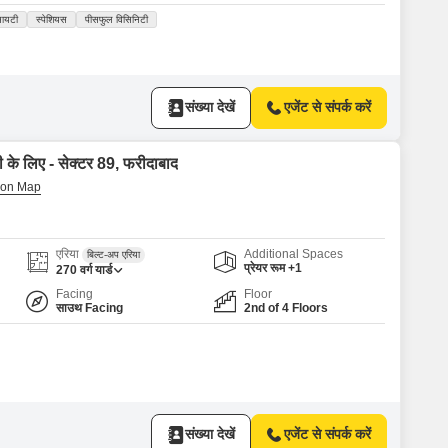
सायटी
स्पेशियस
पीसफुल विसिनिटी
संख्या देखें
एजेंट से संपर्क करें
ी के लिए - सेक्टर 89, फरीदाबाद
एरिया
Additional Spaces
बिल्ट-अप एरिया
प्रेयर रूम +1
270
वर्ग यार्ड
Facing
Floor
साउथ Facing
2nd of 4 Floors
संख्या देखें
एजेंट से संपर्क करें