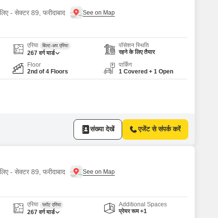
 लिए - सेक्टर 89, फरीदाबाद
एरिया
पॉसेशन स्थिति
बिल्ट-अप एरिया
रहने के लिए तैयार
267
वर्ग यार्ड
Floor
पार्किंग
2nd of 4 Floors
1 Covered + 1 Open
संख्या देखें
एजेंट से संपर्क करें
 लिए - सेक्टर 89, फरीदाबाद
एरिया
Additional Spaces
प्लॉट एरिया
प्रेयर रूम +1
267
वर्ग यार्ड