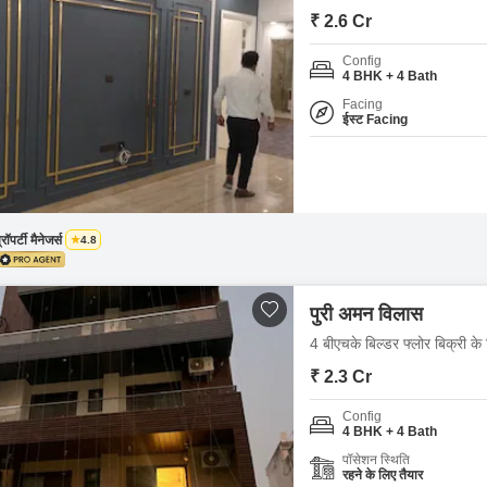
Mortgage Partnerships
₹ 2.6 Cr
False Ceiling Design
SuperAgent Pro
Config
TV Unit Design
4 BHK + 4 Bath
Wall Paint Design
Facing
ईस्ट Facing
Wall Design
Window Design
Tiles Design
्रॉपर्टी मैनेजर्स
4.8
Kitchen Tiles Design
Kitchen False Ceiling Design
पुरी अमन विलास
Staircase Design
4 बीएचके बिल्डर फ्लोर बिक्री के
Door Design
₹ 2.3 Cr
Crockery Unit Design
Config
4 BHK + 4 Bath
Study Room Design
पॉसेशन स्थिति
रहने के लिए तैयार