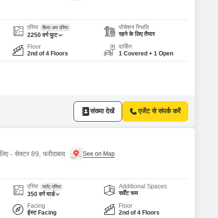
Commercial Properties for Rent in Faridabad
एरिया
पॉसेशन स्थिति
बिल्ट-अप एरिया
रहने के लिए तैयार
2250
वर्ग फुट
Floor
पार्किंग
2nd of 4 Floors
1 Covered + 1 Open
संख्या देखें
एजेंट से संपर्क करें
 लिए - सेक्टर 89, फरीदाबाद
एरिया
Additional Spaces
प्लॉट एरिया
सर्वेंट रूम
350
वर्ग यार्ड
Facing
Floor
ईस्ट Facing
2nd of 4 Floors