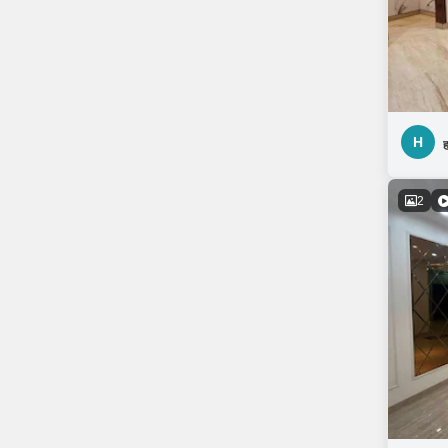
H
ह
2