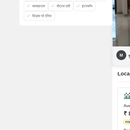
क्लबहाउस
सेंट्रल एसी
इंटरकॉम
किड्स प्ले एरिया
M
म
Local
Ave
₹ 
FO