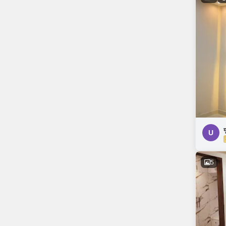
य
U
5