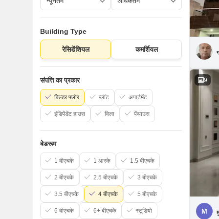
Building Type
रेसिडेंशियल
कमर्शियल
ग
संपत्ति का प्रकार
9
बिल्डर फ्लोर
प्लॉट
अपार्टमेंट
इंडिपेंडेंट हाउस
विला
पेंथाउस
बेडरूम
1 बीएचके
1 आरके
1.5 बीएचके
2 बीएचके
2.5 बीएचके
3 बीएचके
3.5 बीएचके
4 बीएचके
5 बीएचके
6 बीएचके
6+ बीएचके
स्टूडियो
M
म