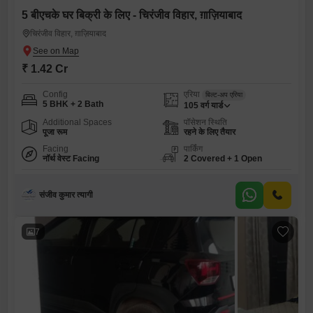
5 बीएचके घर बिक्री के लिए - चिरंजीव विहार, ग़ाज़ियाबाद
चिरंजीव विहार, ग़ाज़ियाबाद
₹ 1.42 Cr
Config
एरिया
बिल्ट-अप एरिया
5 BHK + 2 Bath
105
वर्ग यार्ड
Additional Spaces
पॉसेशन स्थिति
पूजा रूम
रहने के लिए तैयार
Facing
पार्किंग
नॉर्थ वेस्ट Facing
2 Covered + 1 Open
संजीव कुमार त्यागी
7