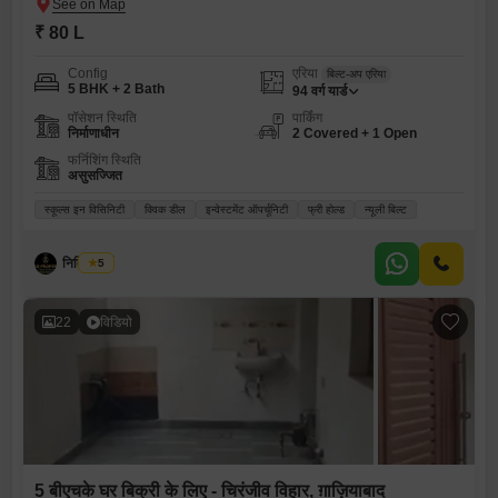
₹ 80 L
Config
एरिया
बिल्ट-अप एरिया
5 BHK + 2 Bath
94
वर्ग यार्ड
पॉसेशन स्थिति
पार्किंग
निर्माणाधीन
2 Covered + 1 Open
फर्निशिंग स्थिति
असुसज्जित
स्कूल्स इन विसिनिटी
क्विक डील
इन्वेस्टमेंट ऑपर्चूनिटी
फ्री होल्ड
न्यूली बिल्ट
नितिन शर्मा
5
22
विडियो
5 बीएचके घर बिक्री के लिए - चिरंजीव विहार, ग़ाज़ियाबाद