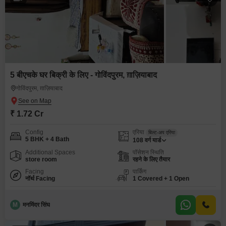
5 बीएचके घर बिक्री के लिए - गोविंदपुरम, ग़ाज़ियाबाद
गोविंदपुरम, ग़ाज़ियाबाद
₹ 1.72 Cr
Config
एरिया
बिल्ट-अप एरिया
5 BHK + 4 Bath
108
वर्ग यार्ड
Additional Spaces
पॉसेशन स्थिति
store room
रहने के लिए तैयार
Facing
पार्किंग
नॉर्थ Facing
1 Covered + 1 Open
M
मनमिंदर सिंघ