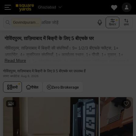
Ghaziabad
अधिक जोड़ें
Govindpuram Ghaziabad
फ़िल्टर
क्रम
गोविंदपुरम, ग़ाज़ियाबाद में बिक्री के लिए 5 बीएचके घर
गोविंदपुरम, ग़ाज़ियाबाद में बिक्री की संपत्तियाँ। 9+ 1/2/3 बीएचके फ्लैट्स, 1+
अपार्टमेंट, 4+ सुसज्जित संपत्तियाँ, 1+ कार्यालय स्थान, 1+ पीजी, 1+ दुकान, 1+
Read More
गोदाम, 1+ शोरूम, 1+ औद्योगिक भूखंड, 9+ स्वतंत्र मकान, गोविंदपुरम, ग़ाज़ियाबाद में
बिक्री के लिए उपलब्ध हैं। गोविंदपुरम, ग़ाज़ियाबाद में बिक्री की सुसज्जित और अर्ध-
गोविंदपुरम, ग़ाज़ियाबाद में बिक्री के लिए 9 5 बीएचके घर उपलब्ध हैं
सुसज्जित संपत्तियाँ। गोविंदपुरम, ग़ाज़ियाबाद के पास सभी आवासीय और वाणिज्यिक
लास्ट अपडेटेड: Aug 6, 2026
बिक्री की संपत्तियाँ। मालिकों द्वारा पोस्ट की गई गोविंदपुरम, ग़ाज़ियाबाद में बिक्री की
सभी
रीसेल
Zero Brokerage
संपत्ति। गोविंदपुरम, ग़ाज़ियाबाद और आस-पास के क्षेत्रों में किफायती बिक्री की संपत्तियों
की खोज करें जो आपके बजट में हो। इसके अलावा, गोविंदपुरम, ग़ाज़ियाबाद की पॉश
सोसाइटियों में उपलब्ध लक्जरी बिक्री की संपत्ति भी देखें। क्या आप "मेरे आस-पास
4
बिक्री की संपत्ति" ढूंढ रहे हैं? यदि हाँ, तो आप सही जगह पर हैं! squareyards.com
का अन्वेषण करें और गोविंदपुरम, ग़ाज़ियाबाद के पास बिना किसी परेशानी के बिक्री की
संपत्ति प्राप्त करें।