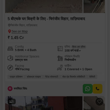
5 बीएचके घर बिक्री के लिए - चिरंजीव विहार, ग़ाज़ियाबाद
चिरंजीव विहार, ग़ाज़ियाबाद
₹ 1.45 Cr
Config
एरिया
बिल्ट-अप एरिया
5 BHK + 4 Bath
108
वर्ग यार्ड
Additional Spaces
पॉसेशन स्थिति
एक्स्ट्रा रूम
निर्माणाधीन
Facing
पार्किंग
नॉर्थ Facing
1 Covered + 1 Open
प्राइम लोकेशन
ब्रेकथ्रू प्राइस
गेटेड सोसायटी
सेफ़ एंड सिक्योर लोकैलिटी
फ़ैमिली
M
मनमिंदर सिंघ
5