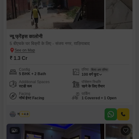
न्यू फ्रेंड्स कालोनी
5 बीएचके घर बिक्री के लिए - संजय नगर, ग़ाज़ियाबाद
₹ 1.3 Cr
Config
एरिया
बिल्ट-अप एरिया
5 BHK + 2 Bath
100
वर्ग फुट
Additional Spaces
पॉसेशन स्थिति
स्टडी रूम
रहने के लिए तैयार
Facing
पार्किंग
नॉर्थ ईस्ट Facing
1 Covered + 1 Open
नरेश पाल
4.8
6