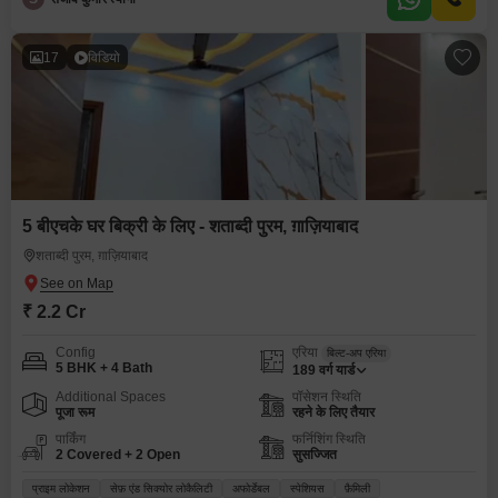
17
विडियो
5 बीएचके घर बिक्री के लिए - शताब्दी पुरम, ग़ाज़ियाबाद
शताब्दी पुरम, ग़ाज़ियाबाद
₹ 2.2 Cr
Config
एरिया
बिल्ट-अप एरिया
5 BHK + 4 Bath
189
वर्ग यार्ड
Additional Spaces
पॉसेशन स्थिति
पूजा रूम
रहने के लिए तैयार
पार्किंग
फर्निशिंग स्थिति
2 Covered + 2 Open
सुसज्जित
प्राइम लोकेशन
सेफ़ एंड सिक्योर लोकैलिटी
अफोर्डेबल
स्पेशियस
फ़ैमिली