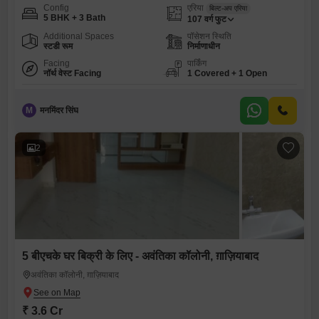
Config
एरिया
बिल्ट-अप एरिया
5 BHK + 3 Bath
107
वर्ग फुट
Additional Spaces
पॉसेशन स्थिति
स्टडी रूम
निर्माणाधीन
Facing
पार्किंग
नॉर्थ वेस्ट Facing
1 Covered + 1 Open
M
मनमिंदर सिंघ
2
5 बीएचके घर बिक्री के लिए - अवंतिका कॉलोनी, ग़ाज़ियाबाद
अवंतिका कॉलोनी, ग़ाज़ियाबाद
₹ 3.6 Cr