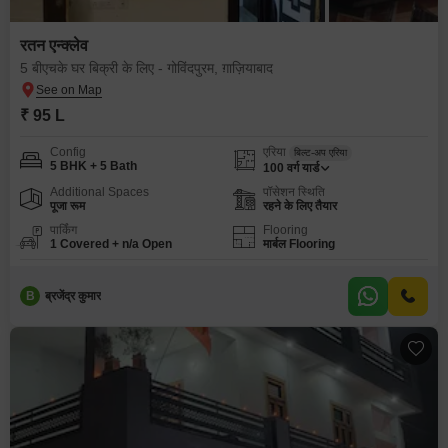
रतन एन्क्लेव
5 बीएचके घर बिक्री के लिए - गोविंदपुरम, ग़ाज़ियाबाद
₹ 95 L
Config
एरिया
बिल्ट-अप एरिया
5 BHK + 5 Bath
100
वर्ग यार्ड
Additional Spaces
पॉसेशन स्थिति
पूजा रूम
रहने के लिए तैयार
पार्किंग
Flooring
1 Covered + n/a Open
मार्बल Flooring
B
ब्रजेंद्र कुमार