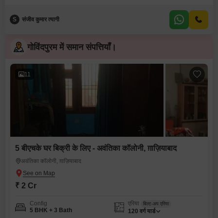
S
संजीव कुमार त्यागी
गोविंदपुरम में समान संपत्तियाँ।
11
5 बीएचके घर बिक्री के लिए - अवंतिका कॉलोनी, ग़ाज़ियाबाद
अवंतिका कॉलोनी, ग़ाज़ियाबाद
₹ 2 Cr
Config
एरिया
बिल्ट-अप एरिया
5 BHK + 3 Bath
120
वर्ग यार्ड