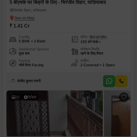
5 बीएचके घर बिक्री के लिए - चिरंजीव विहार, ग़ाज़ियाबाद
चिरंजीव विहार, ग़ाज़ियाबाद
₹ 1.41 Cr
Config
एरिया
बिल्ट-अप एरिया
5 BHK + 2 Bath
105
वर्ग यार्ड
Additional Spaces
पॉसेशन स्थिति
पूजा रूम
रहने के लिए तैयार
Facing
पार्किंग
नॉर्थ वेस्ट Facing
2 Covered + 1 Open
संजीव कुमार त्यागी
20
विडियो