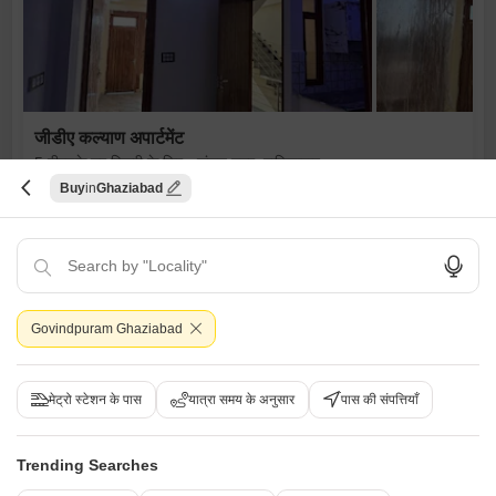
जीडीए कल्याण अपार्टमेंट
5 बीएचके घर बिक्री के लिए - संजय नगर, ग़ाज़ियाबाद
Buy
Ghaziabad
₹ 1.02 Cr
Config
एरिया
बिल्ट-अप एरिया
5 BHK + 4 Bath
1000
वर्ग फुट
Additional Spaces
पॉसेशन स्थिति
स्टडी रूम
रहने के लिए तैयार
Govindpuram Ghaziabad
Facing
पार्किंग
ईस्ट Facing
2 Covered + 1 Open
नियर सिटी सेंटर
वास्तु कंप्लायंट
वेल वेंटिलेटेड
लक्जरी लाइफस्टाइल
फ़ैमिली
मेट्रो स्टेशन के पास
यात्रा समय के अनुसार
पास की संपत्तियाँ
A
आदेश राजपूत
Trending Searches