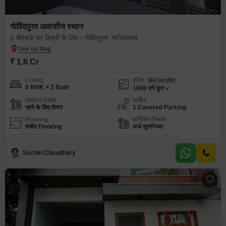
गोविंदपुरम आवासीय स्थान
5 बीएचके घर बिक्री के लिए - गोविंदपुरम, ग़ाज़ियाबाद
₹ 1.6 Cr
Config
एरिया
बिल्ट-अप एरिया
5 BHK + 3 Bath
1080
वर्ग फुट
पॉसेशन स्थिति
पार्किंग
रहने के लिए तैयार
1 Covered Parking
Flooring
फर्निशिंग स्थिति
मार्बल Flooring
अर्ध-सुसज्जित
Sachin Chaudhary