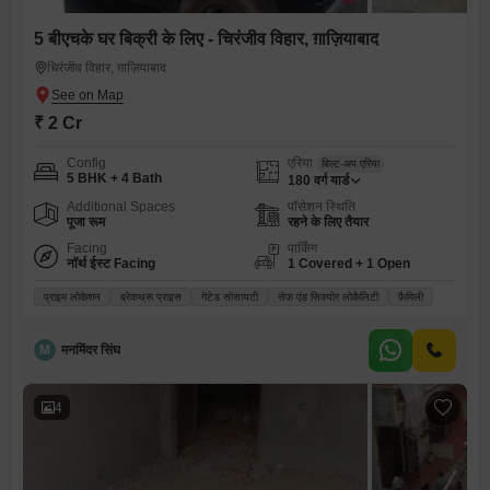
5 बीएचके घर बिक्री के लिए - चिरंजीव विहार, ग़ाज़ियाबाद
चिरंजीव विहार, ग़ाज़ियाबाद
₹ 2 Cr
Config
एरिया
बिल्ट-अप एरिया
5 BHK + 4 Bath
180
वर्ग यार्ड
Additional Spaces
पॉसेशन स्थिति
पूजा रूम
रहने के लिए तैयार
Facing
पार्किंग
नॉर्थ ईस्ट Facing
1 Covered + 1 Open
प्राइम लोकेशन
ब्रेकथ्रू प्राइस
गेटेड सोसायटी
सेफ़ एंड सिक्योर लोकैलिटी
फ़ैमिली
M
मनमिंदर सिंघ
4