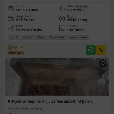
Config
एरिया
बिल्ट-अप एरिया
5 BHK + 4 Bath
300
वर्ग यार्ड
पॉसेशन स्थिति
Facing
रहने के लिए तैयार
नॉर्थ ईस्ट Facing
पार्किंग
Flooring
2 Covered Parking
मार्बल Flooring
वाइड रोड
वेल मेंटेन्ड
स्पेशियस
पीसफुल विसिनिटी
स्कूल्स इन विसिनिटी
R
रवि अरोड़ा
5
5 बीएचके घर बिक्री के लिए - अवंतिका कॉलोनी, ग़ाज़ियाबाद
अवंतिका कॉलोनी, ग़ाज़ियाबाद