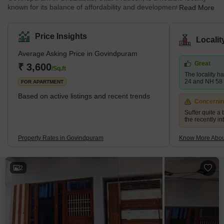
known for its balance of affordability and development. Located
Read More
along the Hapur Road (NH-9) at the eastern edge of Ghaziabad,
this locality offers a mix of residential options and commercial
spaces. Its proximity to significant areas such as Raj Nagar and
Price Insights
Locali
Kavi Nagar, along with its easy access to transportation facilities,
makes Govindpuram a convenient and desirable place to live.
Average Asking Price in Govindpuram
The area is surrounded by village areas on three sides
Great
₹ 3,600
/Sq.ft
The locality h
24 and NH 58
FOR APARTMENT
Based on active listings and recent trends
Concerni
Suffer quite a b
the recently i
Property Rates in Govindpuram
Know More Abou
2