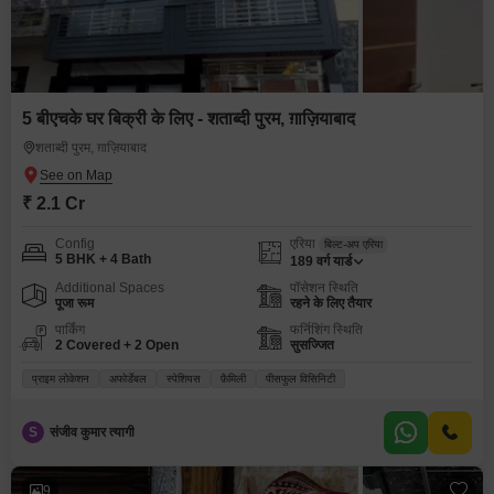
5 बीएचके घर बिक्री के लिए - शताब्दी पुरम, ग़ाज़ियाबाद
शताब्दी पुरम, ग़ाज़ियाबाद
₹ 2.1 Cr
Config
एरिया
बिल्ट-अप एरिया
5 BHK + 4 Bath
189
वर्ग यार्ड
Additional Spaces
पॉसेशन स्थिति
पूजा रूम
रहने के लिए तैयार
पार्किंग
फर्निशिंग स्थिति
2 Covered + 2 Open
सुसज्जित
प्राइम लोकेशन
अफोर्डेबल
स्पेशियस
फ़ैमिली
पीसफुल विसिनिटी
S
संजीव कुमार त्यागी
9