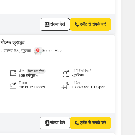
संख्या देखें
एजेंट से संपर्क करें
 गोल्फ ड्राइव
- सेक्टर 63, गुड़गांव
एरिया
फर्निशिंग स्थिति
बिल्ट-अप एरिया
सुसज्जित
500
वर्ग फुट
Floor
पार्किंग
9th of 15 Floors
1 Covered + 1 Open
संख्या देखें
एजेंट से संपर्क करें