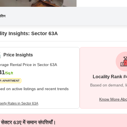
यतिन
ity Insights: Sector 63A
Price Insights
rage Rental Price in Sector 63A
41
/Sq.ft
Locality Rank #
R APARTMENT
Based on demand, liva
ed on active listings and recent trends
Know More Abo
perty Rates in Sector 63A
सेक्टर 63ए में समान संपत्तियाँ।