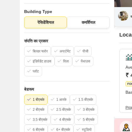
Building Type
रेसिडेंशियल
कमर्शियल
Local
संपत्ति का प्रकार
बिल्डर फ्लोर
अपार्टमेंट
पीजी
इंडिपेंडेंट हाउस
विला
पेंथाउस
Ave
प्लॉट
₹ 
FO
बेडरूम
Bas
1 बीएचके
1 आरके
1.5 बीएचके
Pro
2 बीएचके
2.5 बीएचके
3 बीएचके
3.5 बीएचके
4 बीएचके
5 बीएचके
6 बीएचके
6+ बीएचके
स्टूडियो