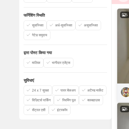
5
फर्निशिंग स्थिति
सुसज्जित
अर्ध-सुसज्जित
असुसज्जित
गेटेड समुदाय
द्वारा पोस्ट किया गया
मालिक
भागीदार एजेंट्स
सुविधाएं
24 x 7 सुरक्षा
पावर बैकअप
अटैच्ड मार्केट
विज़िटर्स पार्किंग
स्विमिंग पूल
क्लबहाउस
6
सेंट्रल एसी
इंटरकॉम