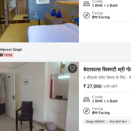
Config
Mortgage Partnerships
1 BHK + 1 Bath
False Ceiling Design
SuperAgent Pro
Facing
TV Unit Design
ईस्ट Facing
Wall Paint Design
Wall Design
Window Design
Dilpreet Singh
Tiles Design
Kitchen Tiles Design
बेदरवाल्स सिक्स्टी थ्री गो
Kitchen False Ceiling Design
1 बीएचके फ्लैट किराए के लिए - से
₹ 27,000
Staircase Design
/ प्रति महीने
Door Design
Config
1 BHK + 1 Bath
Crockery Unit Design
Facing
ईस्ट Facing
Study Room Design
पीसफुल विसिनिटी
नियर सिटी सेंटर