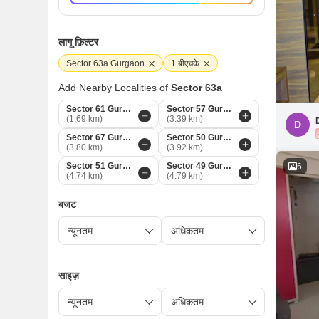
लागू फ़िल्टर
Sector 63a Gurgaon
1 बीएचके
Add Nearby Localities of
Sector 63a
Sector 61 Gurgaon
Sector 57 Gurgaon
(1.69 km)
(3.39 km)
D
Sector 67 Gurgaon
Sector 50 Gurgaon
(3.80 km)
(3.92 km)
Sector 51 Gurgaon
Sector 49 Gurgaon
6
(4.74 km)
(4.79 km)
बजट
साइज़