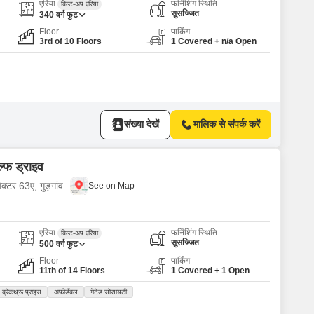
Commercial Properties for Rent in Gurgaon
एरिया
फर्निशिंग स्थिति
बिल्ट-अप एरिया
सुसज्जित
340
वर्ग फुट
Floor
पार्किंग
3rd of 10 Floors
1 Covered + n/a Open
संख्या देखें
मालिक से संपर्क करें
ल्फ ड्राइव
क्टर 63ए, गुड़गांव
एरिया
फर्निशिंग स्थिति
बिल्ट-अप एरिया
सुसज्जित
500
वर्ग फुट
Floor
पार्किंग
11th of 14 Floors
1 Covered + 1 Open
ब्रेकथ्रू प्राइस
अफोर्डेबल
गेटेड सोसायटी