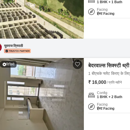
1 BHK + 1 Bath
Facing
ईस्ट Facing
युवराज त्रिपाठी
विडियो
बेदरवाल्स सिक्स्टी थ्री
1 बीएचके फ्लैट किराए के लिए 
₹ 16,000
/ प्रति महीने
Config
1 BHK + 2 Bath
Facing
ईस्ट Facing