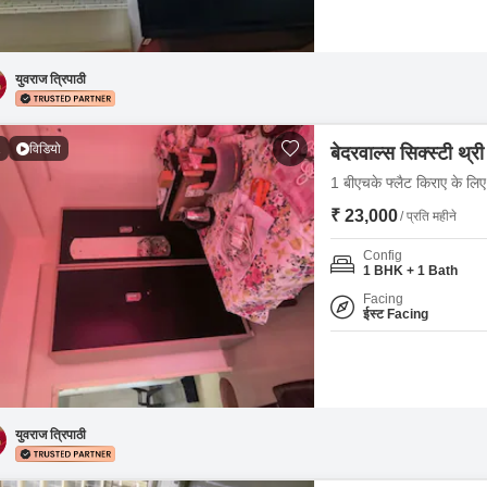
युवराज त्रिपाठी
1
विडियो
बेदरवाल्स सिक्स्टी थ्री
1 बीएचके फ्लैट किराए के लिए 
₹ 23,000
/ प्रति महीने
Config
1 BHK + 1 Bath
Facing
ईस्ट Facing
युवराज त्रिपाठी