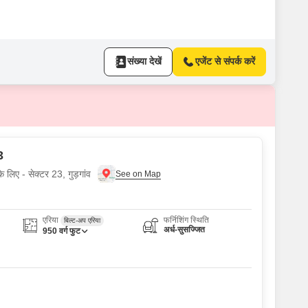
संख्या देखें
एजेंट से संपर्क करें
3
 लिए - सेक्टर 23, गुड़गांव
एरिया
फर्निशिंग स्थिति
बिल्ट-अप एरिया
अर्ध-सुसज्जित
950
वर्ग फुट