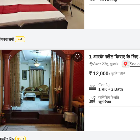
िकास शर्मा
4
1 आरके फ्लैट किराए के लिए -
सेक्टर 23ए, गुड़गांव
₹ 12,000
/ प्रति महीने
Config
1 RK + 2 Bath
फर्निशिंग स्थिति
सुसज्जित
ाजवीर सिंघ
3.7