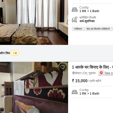
Config
1 RK + 1 Bath
फर्निशिंग स्थिति
अर्ध-सुसज्जित
स्पेशियस
सेफ़ एंड सिक्योर लोकैलिटी
वीन सिंघ
3
1 आरके घर किराए के लिए - से
सेक्टर 23ए, गुड़गांव
₹ 15,000
/ प्रति महीने
Config
1 RK + 1 Bath