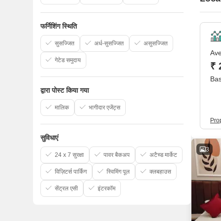
फर्निशिंग स्थिति
सुसज्जित
अर्ध-सुसज्जित
असुसज्जित
Ave
गेटेड समुदाय
₹ 
Bas
द्वारा पोस्ट किया गया
मालिक
भागीदार एजेंट्स
Pro
सुविधाएं
3
24 x 7 सुरक्षा
पावर बैकअप
अटैच्ड मार्केट
विज़िटर्स पार्किंग
स्विमिंग पूल
क्लबहाउस
सेंट्रल एसी
इंटरकॉम