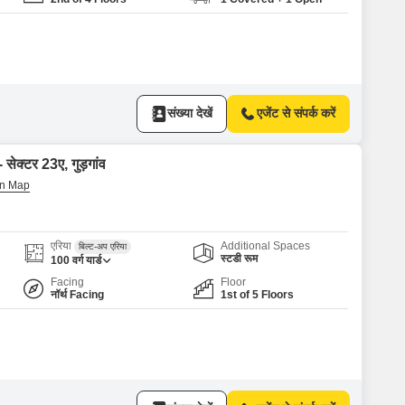
संख्या देखें
एजेंट से संपर्क करें
 सेक्टर 23ए, गुड़गांव
एरिया
Additional Spaces
बिल्ट-अप एरिया
स्टडी रूम
100
वर्ग यार्ड
Facing
Floor
नॉर्थ Facing
1st of 5 Floors