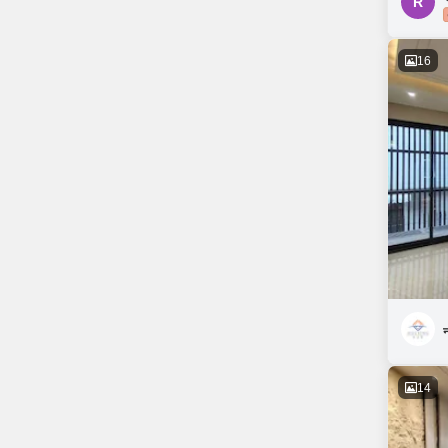
R
16
न
14