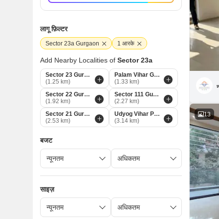
लागू फ़िल्टर
Sector 23a Gurgaon
1 आरके
Add Nearby Localities of
Sector 23a
Sector 23 Gurgaon
Palam Vihar Gurgaon
(1.25 km)
(1.33 km)
न
Sector 22 Gurgaon
Sector 111 Gurgaon
(1.92 km)
(2.27 km)
Sector 21 Gurgaon
Udyog Vihar Phase 4 Gurgaon
13
(2.53 km)
(3.14 km)
बजट
साइज़