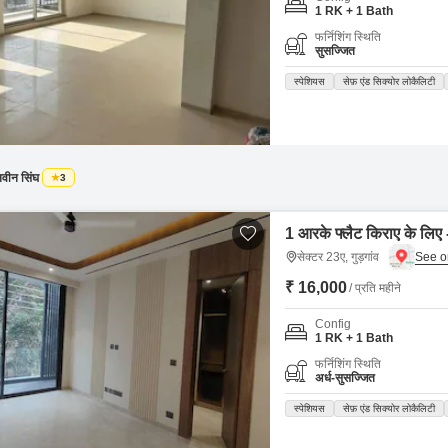
Mortgage Partnerships
1 RK + 1 Bath
False Ceiling Design
फर्निशिंग स्थिति
SuperAgent Pro
सुसज्जित
TV Unit Design
स्पेशियस
सेफ़ एंड सिक्योर लोकैलिटी
Wall Paint Design
Wall Design
Window Design
वीन सिंघ
3
Tiles Design
Kitchen Tiles Design
1 आरके फ्लैट किराए के लिए -
सेक्टर 23ए, गुड़गांव
Kitchen False Ceiling Design
₹ 16,000
/ प्रति महीने
Staircase Design
Config
Door Design
1 RK + 1 Bath
Crockery Unit Design
फर्निशिंग स्थिति
अर्ध-सुसज्जित
Study Room Design
स्पेशियस
सेफ़ एंड सिक्योर लोकैलिटी