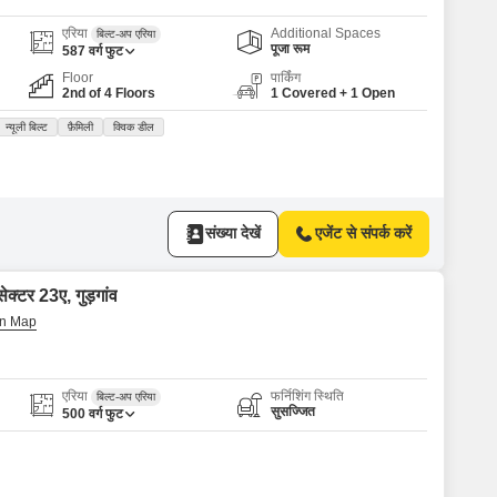
एरिया
Additional Spaces
बिल्ट-अप एरिया
पूजा रूम
587
वर्ग फुट
Floor
पार्किंग
2nd of 4 Floors
1 Covered + 1 Open
न्यूली बिल्ट
फ़ैमिली
क्विक डील
संख्या देखें
एजेंट से संपर्क करें
क्टर 23ए, गुड़गांव
एरिया
फर्निशिंग स्थिति
बिल्ट-अप एरिया
सुसज्जित
500
वर्ग फुट