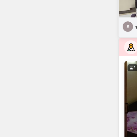
S
श
2