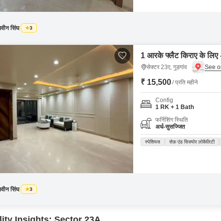
वीन सिंघ
3
1 आरके फ्लैट किराए के लिए -
सेक्टर 23ए, गुड़गांव
₹ 15,500
/ प्रति महीने
Config
1 RK + 1 Bath
फर्निशिंग स्थिति
अर्ध-सुसज्जित
स्पेशियस
सेफ़ एंड सिक्योर लोकैलिटी
वीन सिंघ
3
ity Insights: Sector 23A