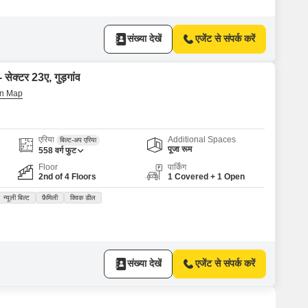
संख्या देखें
एजेंट से संपर्क करें
 सेक्टर 23ए, गुड़गांव
एरिया
Additional Spaces
बिल्ट-अप एरिया
पूजा रूम
558
वर्ग फुट
Floor
पार्किंग
2nd of 4 Floors
1 Covered + 1 Open
न्यूली बिल्ट
फ़ैमिली
क्विक डील
संख्या देखें
एजेंट से संपर्क करें