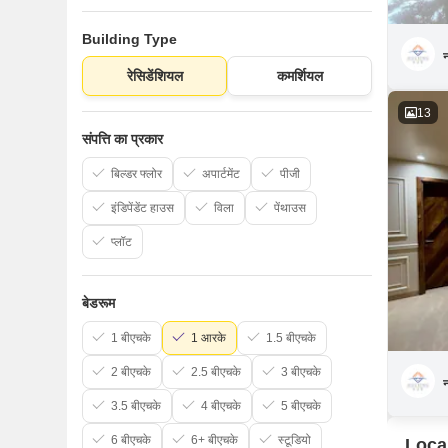
Building Type
न
रेसिडेंशियल
कमर्शियल
13
संपत्ति का प्रकार
बिल्डर फ्लोर
अपार्टमेंट
पीजी
इंडिपेंडेंट हाउस
विला
पेंथाउस
प्लॉट
बेडरूम
1 बीएचके
1 आरके
1.5 बीएचके
2 बीएचके
2.5 बीएचके
3 बीएचके
न
3.5 बीएचके
4 बीएचके
5 बीएचके
6 बीएचके
6+ बीएचके
स्टूडियो
Local