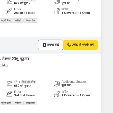
Commercial Properties for Rent in Gurgaon
पूजा रूम
622
वर्ग फुट
Floor
पार्किंग
2nd of 4 Floors
1 Covered + 1 Open
न्यूली बिल्ट
फ़ैमिली
क्विक डील
संख्या देखें
एजेंट से संपर्क करें
 सेक्टर 23ए, गुड़गांव
एरिया
Additional Spaces
बिल्ट-अप एरिया
पूजा रूम
680
वर्ग फुट
Floor
पार्किंग
3rd of 4 Floors
1 Covered + 1 Open
न्यूली बिल्ट
फ़ैमिली
क्विक डील