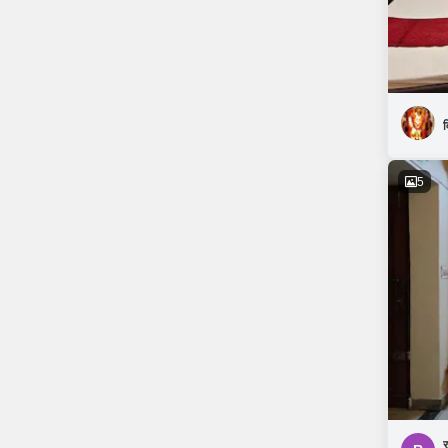
व
5
र