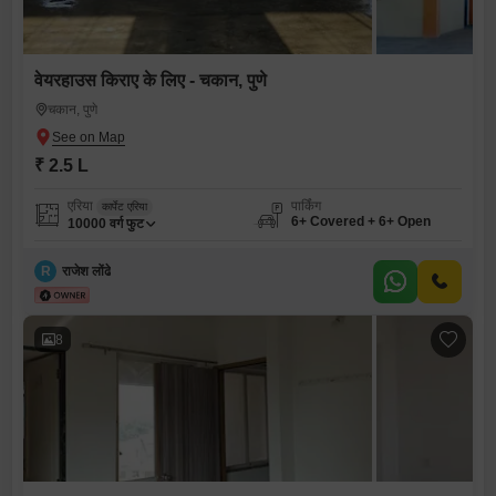
वेयरहाउस किराए के लिए - चकान, पुणे
चकान, पुणे
₹ 2.5 L
एरिया
पार्किंग
कार्पेट एरिया
6+ Covered + 6+ Open
10000
वर्ग फुट
R
राजेश लोंढे
8