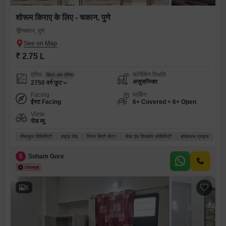
शोरूम किराए के लिए - चकान, पुणे
चकान, पुणे
₹ 2.75 L
एरिया
फर्निशिंग स्थिति
बिल्ट-अप एरिया
असुसज्जित
2750
वर्ग फुट
Facing
पार्किंग
ईस्ट Facing
6+ Covered + 6+ Open
View
रोड व्यू
पीसफुल विसिनिटी
वाइड रोड
नियर सिटी सेंटर
सेफ़ एंड सिक्योर लोकैलिटी
ब्रेकथ्रू प्राइस
S
Soham Gore
6