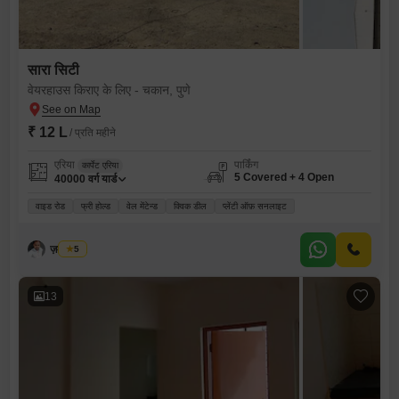
सारा सिटी
वेयरहाउस किराए के लिए - चकान, पुणे
₹ 12 L
/ प्रति महीने
एरिया
पार्किंग
कार्पेट एरिया
5 Covered + 4 Open
40000
वर्ग यार्ड
वाइड रोड
फ्री होल्ड
वेल मेंटेन्ड
क्विक डील
प्लेंटी ऑफ़ सनलाइट
ज़मीर शेख
5
13