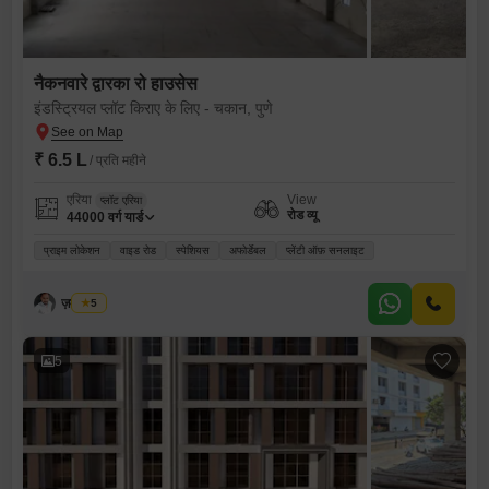
नैकनवारे द्वारका रो हाउसेस
इंडस्ट्रियल प्लॉट किराए के लिए - चकान, पुणे
₹ 6.5 L
/ प्रति महीने
एरिया
View
प्लॉट एरिया
रोड व्यू
44000
वर्ग यार्ड
प्राइम लोकेशन
वाइड रोड
स्पेशियस
अफोर्डेबल
प्लेंटी ऑफ़ सनलाइट
ज़मीर शेख
5
5