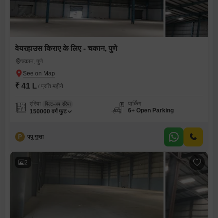
वेयरहाउस किराए के लिए - चकान, पुणे
चकान, पुणे
₹ 41 L
/ प्रति महीने
एरिया
पार्किंग
बिल्ट-अप एरिया
6+ Open Parking
150000
वर्ग फुट
P
पपु गुप्ता
2