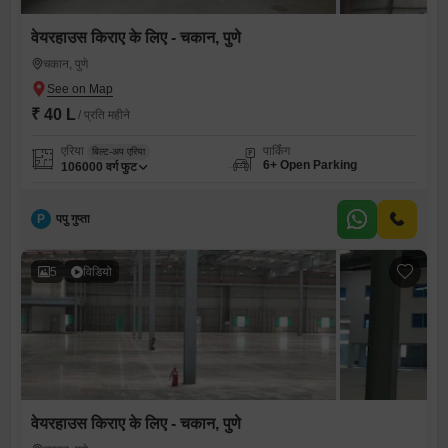
वेयरहाउस किराए के लिए - चकान, पुणे
चकान, पुणे
₹ 40 L
/ प्रति महीने
एरिया
पार्किंग
बिल्ट-अप एरिया
6+ Open Parking
106000
वर्ग फुट
P
पपु गुप्ता
5
विडियो
वेयरहाउस किराए के लिए - चकान, पुणे