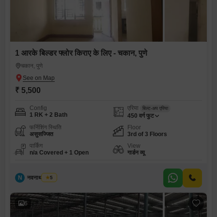
1 आरके बिल्डर फ्लोर किराए के लिए - चकान, पुणे
चकान, पुणे
₹ 5,500
Config
एरिया
बिल्ट-अप एरिया
1 RK + 2 Bath
450
वर्ग फुट
फर्निशिंग स्थिति
Floor
असुसज्जित
3rd of 3 Floors
पार्किंग
View
n/a Covered + 1 Open
गार्डन व्यू
N
नवनाथ साकोरे
5
6