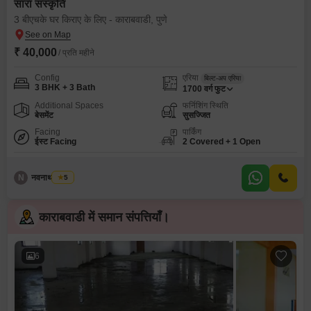
सारा संस्कृति
3 बीएचके घर किराए के लिए - काराबवाडी, पुणे
₹ 40,000
/ प्रति महीने
Config
एरिया
बिल्ट-अप एरिया
3 BHK + 3 Bath
1700
वर्ग फुट
Additional Spaces
फर्निशिंग स्थिति
बेसमेंट
सुसज्जित
Facing
पार्किंग
ईस्ट Facing
2 Covered + 1 Open
N
नवनाथ साकोरे
5
काराबवाडी में समान संपत्तियाँ।
6