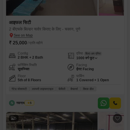
आइफल सिटी
2 बीएचके बिल्डर फ्लोर किराए के लिए - चकान, पुणे
₹ 25,000
/ प्रति महीने
Config
एरिया
बिल्ट-अप एरिया
2 BHK + 2 Bath
1000
वर्ग फुट
फर्निशिंग स्थिति
Facing
सुसज्जित
ईस्ट Facing
Floor
पार्किंग
5th of 8 Floors
1 Covered + 1 Open
गेटेड सोसायटी
लक्जरी लाइफस्टाइल
फ़ैमिली
बैचलर्स
क्विक डील
N
नवनाथ साकोरे
5
5