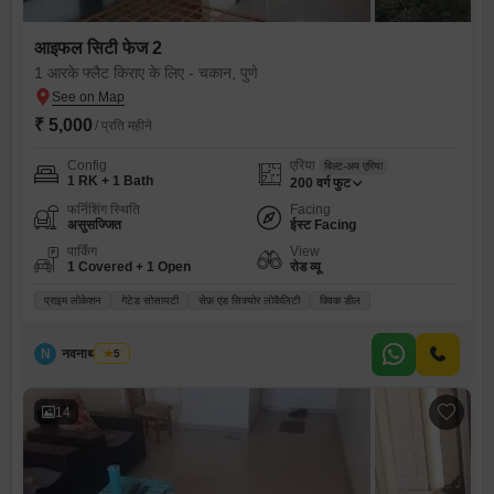
आइफल सिटी फेज 2
1 आरके फ्लैट किराए के लिए - चकान, पुणे
₹ 5,000
/ प्रति महीने
Config
एरिया
बिल्ट-अप एरिया
1 RK + 1 Bath
200
वर्ग फुट
फर्निशिंग स्थिति
Facing
असुसज्जित
ईस्ट Facing
पार्किंग
View
1 Covered + 1 Open
रोड व्यू
प्राइम लोकेशन
गेटेड सोसायटी
सेफ़ एंड सिक्योर लोकैलिटी
क्विक डील
N
नवनाथ साकोरे
5
14