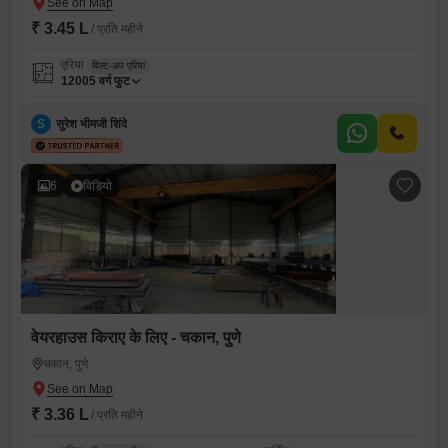
₹ 3.45 L
/ प्रति महीने
एरिया
बिल्ट-अप एरिया
12005
वर्ग फुट
S
सुरेश भीमजी शिंदे
6
विडियो
वेयरहाउस किराए के लिए - चकान, पुणे
चकान, पुणे
₹ 3.36 L
/ प्रति महीने