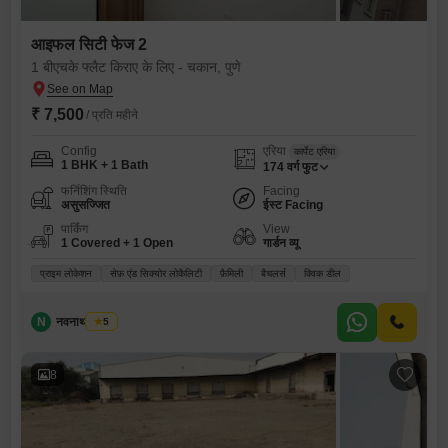
आइफल सिटी फेज 2
1 बीएचके फ्लैट किराए के लिए - चकान, पुणे
₹ 7,500
/ प्रति महीने
Config
एरिया
कार्पेट एरिया
1 BHK + 1 Bath
174
वर्ग फुट
फर्निशिंग स्थिति
Facing
असुसज्जित
ईस्ट Facing
पार्किंग
View
1 Covered + 1 Open
गार्डन व्यू
प्राइम लोकेशन
सेफ़ एंड सिक्योर लोकैलिटी
फ़ैमिली
बैचलर्स
क्विक डील
N
नवनाथ साकोरे
5
8