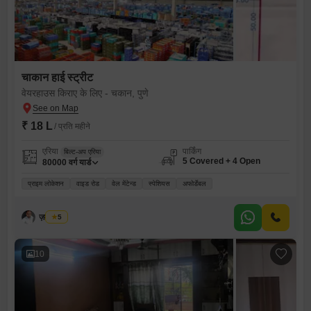
चाकान हाई स्ट्रीट
वेयरहाउस किराए के लिए - चकान, पुणे
₹ 18 L
/ प्रति महीने
एरिया
पार्किंग
बिल्ट-अप एरिया
5 Covered + 4 Open
80000
वर्ग यार्ड
प्राइम लोकेशन
वाइड रोड
वेल मेंटेन्ड
स्पेशियस
अफोर्डेबल
ज़मीर शेख
5
10