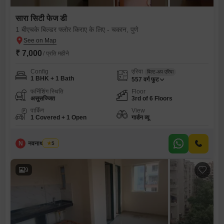
सारा सिटी फेज डी
1 बीएचके बिल्डर फ्लोर किराए के लिए - चकान, पुणे
₹ 7,000
/ प्रति महीने
Config
एरिया
बिल्ट-अप एरिया
1 BHK + 1 Bath
557
वर्ग फुट
फर्निशिंग स्थिति
Floor
असुसज्जित
3rd of 6 Floors
पार्किंग
View
1 Covered + 1 Open
गार्डन व्यू
N
नवनाथ साकोरे
5
9