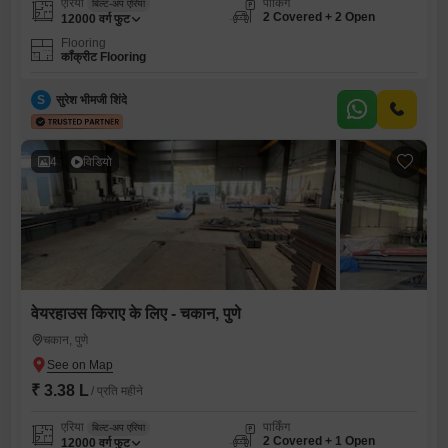
एरिया
पार्किंग
बिल्ट-अप एरिया
2 Covered + 2 Open
12000
वर्ग फुट
Flooring
कॉंक्रीट Flooring
S
सुरेश भीमजी शिंदे
4
विडियो
वेयरहाउस किराए के लिए - चकान, पुणे
चकान, पुणे
₹ 3.38 L
/ प्रति महीने
एरिया
पार्किंग
बिल्ट-अप एरिया
2 Covered + 1 Open
12000
वर्ग फुट