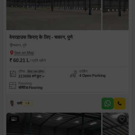
वेयरहाउस किराए के लिए - चकान, पुणे
चकान, पुणे
₹ 60.21 L
/ प्रति महीने
एरिया
पार्किंग
बिल्ट-अप एरिया
4 Open Parking
223008
वर्ग फुट
Flooring
सीमेंटेड Flooring
समीर चव्हाण
5
2