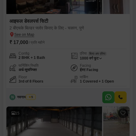
आइफल डेवलपर्स सिटी
2 बीएचके बिल्डर फ्लोर किराए के लिए - चकान, पुणे
₹ 17,000
/ प्रति महीने
Config
एरिया
बिल्ट-अप एरिया
2 BHK + 1 Bath
1000
वर्ग फुट
फर्निशिंग स्थिति
Facing
अर्ध-सुसज्जित
ईस्ट Facing
Floor
पार्किंग
3rd of 8 Floors
1 Covered + 1 Open
N
नवनाथ साकोरे
5
15