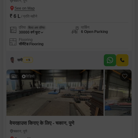
चकान, पुणे
₹ 6 L
/ प्रति महीने
एरिया
पार्किंग
बिल्ट-अप एरिया
6 Open Parking
30000
वर्ग फुट
Flooring
सीमेंटेड Flooring
समीर चव्हाण
5
2
विडियो
वेयरहाउस किराए के लिए - चकान, पुणे
चकान, पुणे