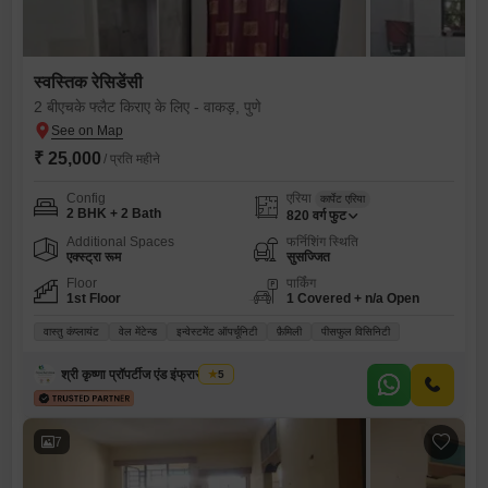
स्वस्तिक रेसिडेंसी
2 बीएचके फ्लैट किराए के लिए - वाकड़, पुणे
₹ 25,000
/ प्रति महीने
Config
एरिया
कार्पेट एरिया
2 BHK + 2 Bath
820
वर्ग फुट
Additional Spaces
फर्निशिंग स्थिति
एक्स्ट्रा रूम
सुसज्जित
Floor
पार्किंग
1st Floor
1 Covered + n/a Open
वास्तु कंप्लायंट
वेल मेंटेन्ड
इन्वेस्टमेंट ऑपर्चूनिटी
फ़ैमिली
पीसफुल विसिनिटी
श्री कृष्णा प्रॉपर्टीज एंड इंफ्रास्ट्रक्चर
5
7