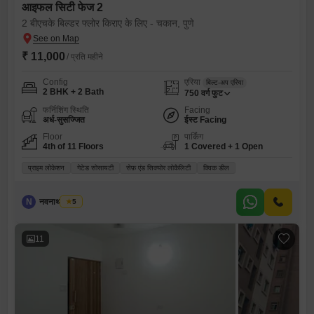
आइफल सिटी फेज 2
2 बीएचके बिल्डर फ्लोर किराए के लिए - चकान, पुणे
₹ 11,000
/ प्रति महीने
Config
एरिया
बिल्ट-अप एरिया
2 BHK + 2 Bath
750
वर्ग फुट
फर्निशिंग स्थिति
Facing
अर्ध-सुसज्जित
ईस्ट Facing
Floor
पार्किंग
4th of 11 Floors
1 Covered + 1 Open
प्राइम लोकेशन
गेटेड सोसायटी
सेफ़ एंड सिक्योर लोकैलिटी
क्विक डील
N
नवनाथ साकोरे
5
11