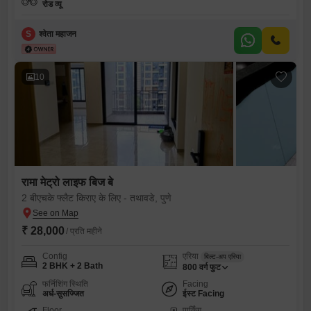
रोड व्यू
S
श्वेता महाजन
10
रामा मेट्रो लाइफ बिज बे
2 बीएचके फ्लैट किराए के लिए - तथावडे, पुणे
₹ 28,000
/ प्रति महीने
Config
एरिया
बिल्ट-अप एरिया
2 BHK + 2 Bath
800
वर्ग फुट
फर्निशिंग स्थिति
Facing
अर्ध-सुसज्जित
ईस्ट Facing
Floor
पार्किंग