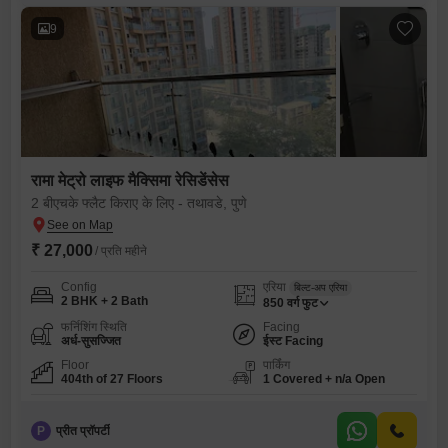
9
रामा मेट्रो लाइफ मैक्सिमा रेसिडेंसेस
2 बीएचके फ्लैट किराए के लिए - तथावडे, पुणे
₹ 27,000
/ प्रति महीने
Config
एरिया
बिल्ट-अप एरिया
2 BHK + 2 Bath
850
वर्ग फुट
फर्निशिंग स्थिति
Facing
अर्ध-सुसज्जित
ईस्ट Facing
Floor
पार्किंग
404th of 27 Floors
1 Covered + n/a Open
P
प्रीत प्रॉपर्टी