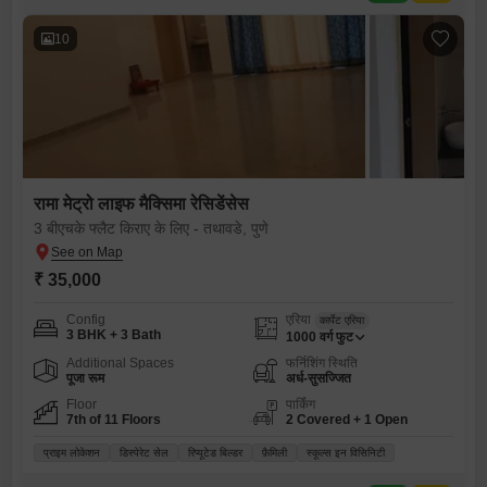
10
रामा मेट्रो लाइफ मैक्सिमा रेसिडेंसेस
3 बीएचके फ्लैट किराए के लिए - तथावडे, पुणे
₹ 35,000
Config
एरिया
कार्पेट एरिया
3 BHK + 3 Bath
1000
वर्ग फुट
Additional Spaces
फर्निशिंग स्थिति
पूजा रूम
अर्ध-सुसज्जित
Floor
पार्किंग
7th of 11 Floors
2 Covered + 1 Open
प्राइम लोकेशन
डिस्पेरेट सेल
रिप्यूटेड बिल्डर
फ़ैमिली
स्कूल्स इन विसिनिटी