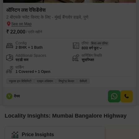
ऑस्टिन लश रेसिडेंसेस
2 बीएचके फ्लैट किराए के लिए - मुंबई बैंगलोर हाइवे, पुणे
₹ 22,000
/ प्रति महीने
Config
एरिया
बिल्ट-अप एरिया
2 BHK + 1 Bath
800
वर्ग फुट
Additional Spaces
फर्निशिंग स्थिति
स्टडी रूम
सुसज्जित
पार्किंग
1 Covered + 1 Open
स्कूल्स इन विसिनिटी
प्राइम लोकेशन
रिप्यूटेड बिल्डर
फ़ैमिली
V
वैभव
Locality Insights: Mumbai Bangalore Highway
Price Insights