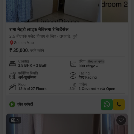
रामा मेट्रो लाइफ मैक्सिमा रेसिडेंसेस
2.5 बीएचके फ्लैट किराए के लिए - तथावडे, पुणे
₹ 35,000
/ प्रति महीने
Config
एरिया
बिल्ट-अप एरिया
2.5 BHK + 2 Bath
900
वर्ग फुट
फर्निशिंग स्थिति
Facing
अर्ध-सुसज्जित
वेस्ट Facing
Floor
पार्किंग
12th of 27 Floors
1 Covered + n/a Open
P
प्रीत प्रॉपर्टी
15