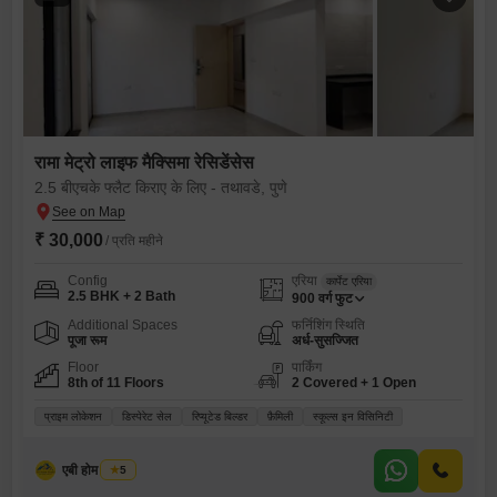
रामा मेट्रो लाइफ मैक्सिमा रेसिडेंसेस
2.5 बीएचके फ्लैट किराए के लिए - तथावडे, पुणे
₹ 30,000
/ प्रति महीने
Config
एरिया
कार्पेट एरिया
2.5 BHK + 2 Bath
900
वर्ग फुट
Additional Spaces
फर्निशिंग स्थिति
पूजा रूम
अर्ध-सुसज्जित
Floor
पार्किंग
8th of 11 Floors
2 Covered + 1 Open
प्राइम लोकेशन
डिस्पेरेट सेल
रिप्यूटेड बिल्डर
फ़ैमिली
स्कूल्स इन विसिनिटी
एबी होम रिअल्टी
5