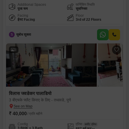
Additional Spaces
फर्निशिंग स्थिति
पूजा रूम
सुसज्जित
Facing
Floor
ईस्ट Facing
3rd of 22 Floors
S
सुबोध शुक्ला
3
विलास जवडेकर पालाडियो
3 बीएचके फ्लैट किराए के लिए - तथावडे, पुणे
₹ 40,000
/ प्रति महीने
Config
एरिया
कार्पेट एरिया
3 BHK + 3 Bath
887
वर्ग फुट