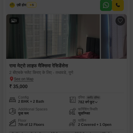
एबी होम रिअल्टी
5
9
रामा मेट्रो लाइफ मैक्सिमा रेसिडेंसेस
2 बीएचके फ्लैट किराए के लिए - तथावडे, पुणे
₹ 35,000
Config
एरिया
कार्पेट एरिया
2 BHK + 2 Bath
782
वर्ग फुट
Additional Spaces
फर्निशिंग स्थिति
पूजा रूम
सुसज्जित
Floor
पार्किंग
7th of 12 Floors
2 Covered + 1 Open