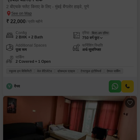
2 बीएचके फ्लैट किराए के लिए - मुंबई बैंगलोर हाइवे, पुणे
₹ 22,000
/ प्रति महीने
Config
एरिया
बिल्ट-अप एरिया
2 BHK + 2 Bath
750
वर्ग फुट
Additional Spaces
फर्निशिंग स्थिति
पूजा रूम
अर्ध-सुसज्जित
पार्किंग
2 Covered + 1 Open
स्कूल्स इन विसिनिटी
वेल वेंटिलेटेड
ब्रेकथ्रू प्राइस
टेस्टफुल इंटीरियर्स
ऐम्पल पार्किंग
V
वैभव