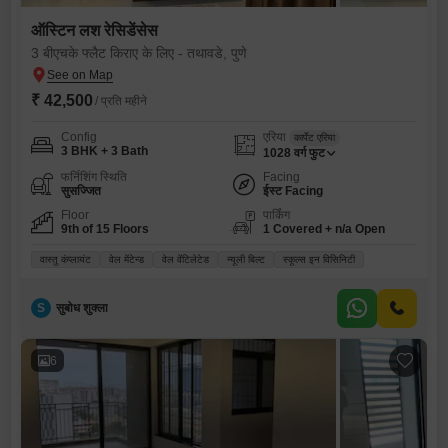
ऑस्टिन लश रेसिडेंसेस
3 बीएचके फ्लैट किराए के लिए - तथावडे, पुणे
₹ 42,500
/ प्रति महीने
Config
एरिया
कार्पेट एरिया
3 BHK + 3 Bath
1028
वर्ग फुट
फर्निशिंग स्थिति
Facing
सुसज्जित
ईस्ट Facing
Floor
पार्किंग
9th of 15 Floors
1 Covered + n/a Open
वास्तु कंप्लायंट
वेल मेंटेन्ड
वेल वेंटिलेटेड
न्यूली बिल्ट
स्कूल्स इन विसिनिटी
S
सुबोध शुक्ला
6