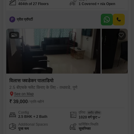
404th of 27 Floors
1 Covered + n/a Open
P
प्रीत प्रॉपर्टी
9
विलास जवडेकर पालाडियो
2.5 बीएचके फ्लैट किराए के लिए - तथावडे, पुणे
₹ 39,000
/ प्रति महीने
Config
एरिया
कार्पेट एरिया
2.5 BHK + 2 Bath
1020
वर्ग फुट
Additional Spaces
फर्निशिंग स्थिति
पूजा रूम
सुसज्जित