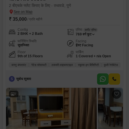
2 बीएचके फ्लैट किराए के लिए - तथावडे, पुणे
₹ 35,000
/ प्रति महीने
Config
एरिया
कार्पेट एरिया
2 BHK + 2 Bath
769
वर्ग फुट
फर्निशिंग स्थिति
Facing
सुसज्जित
ईस्ट Facing
Floor
पार्किंग
9th of 15 Floors
1 Covered + n/a Open
वास्तु कंप्लायंट
गेटेड सोसायटी
लक्जरी लाइफस्टाइल
स्कूल्स इन विसिनिटी
फ़ुली रेनोवेटेड
S
सुबोध शुक्ला
7