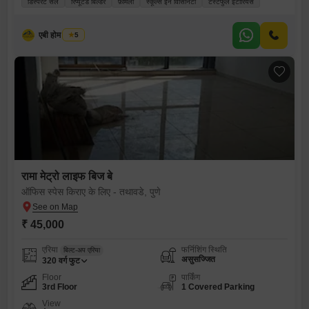
डिस्पेरेट सेल
रिप्यूटेड बिल्डर
फ़ैमिली
स्कूल्स इन विसिनिटी
टेस्टफुल इंटीरियर्स
एबी होम रिअल्टी
5
रामा मेट्रो लाइफ बिज बे
ऑफिस स्पेस किराए के लिए - तथावडे, पुणे
₹ 45,000
एरिया
फर्निशिंग स्थिति
बिल्ट-अप एरिया
असुसज्जित
320
वर्ग फुट
Floor
पार्किंग
3rd Floor
1 Covered Parking
View