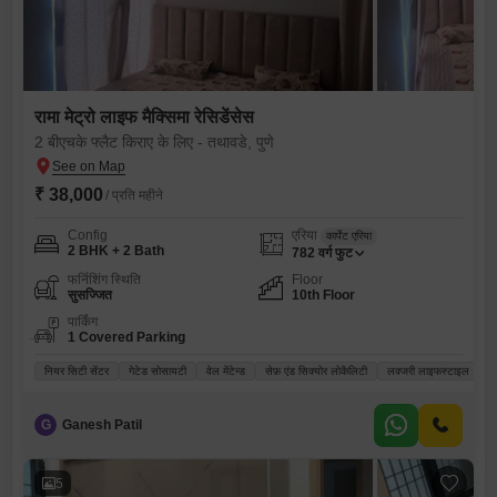
रामा मेट्रो लाइफ मैक्सिमा रेसिडेंसेस
2 बीएचके फ्लैट किराए के लिए - तथावडे, पुणे
₹ 38,000
/ प्रति महीने
Config
एरिया
कार्पेट एरिया
2 BHK + 2 Bath
782
वर्ग फुट
फर्निशिंग स्थिति
Floor
सुसज्जित
10th Floor
पार्किंग
1 Covered Parking
नियर सिटी सेंटर
गेटेड सोसायटी
वेल मेंटेन्ड
सेफ़ एंड सिक्योर लोकैलिटी
लक्जरी लाइफस्टाइल
G
Ganesh Patil
5