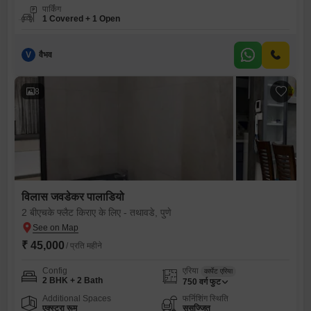
पार्किंग
1 Covered + 1 Open
V
वैभव
8
विलास जवडेकर पालाडियो
2 बीएचके फ्लैट किराए के लिए - तथावडे, पुणे
₹ 45,000
/ प्रति महीने
Config
एरिया
कार्पेट एरिया
2 BHK + 2 Bath
750
वर्ग फुट
Additional Spaces
फर्निशिंग स्थिति
एक्स्ट्रा रूम
सुसज्जित