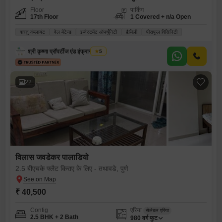
Floor
पार्किंग
17th Floor
1 Covered + n/a Open
वास्तु कंप्लायंट
वेल मेंटेन्ड
इन्वेस्टमेंट ऑपर्चूनिटी
फ़ैमिली
पीसफुल विसिनिटी
श्री कृष्णा प्रॉपर्टीज एंड इंफ्रास्ट्रक्चर
5
22
विलास जवडेकर पालाडियो
2.5 बीएचके फ्लैट किराए के लिए - तथावडे, पुणे
₹ 40,500
Config
एरिया
सेलेबल एरिया
2.5 BHK + 2 Bath
980
वर्ग फुट