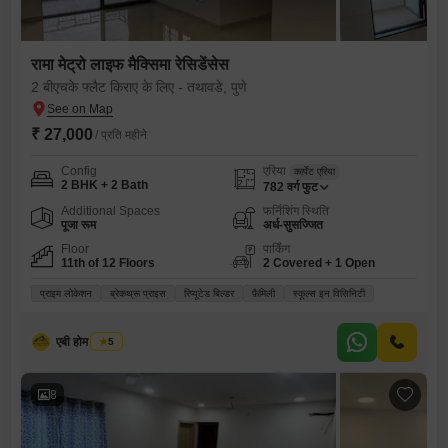
रामा मेट्रो लाइफ मैक्सिमा रेसिडेंसेस
2 बीएचके फ्लैट किराए के लिए - तथावडे, पुणे
₹ 27,000
/ प्रति महीने
Config
एरिया
कार्पेट एरिया
2 BHK + 2 Bath
782
वर्ग फुट
Additional Spaces
फर्निशिंग स्थिति
पूजा रूम
अर्ध-सुसज्जित
Floor
पार्किंग
11th of 12 Floors
2 Covered + 1 Open
प्राइम लोकेशन
ब्रेकथ्रू प्राइस
रिप्यूटेड बिल्डर
फ़ैमिली
स्कूल्स इन विसिनिटी
एबी होम रिअल्टी
5
8