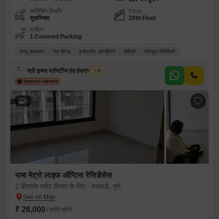
फर्निशिंग स्थिति
Floor
सुसज्जित
20th Floor
पार्किंग
1 Covered Parking
वास्तु कंप्लायंट
वेल मेंटेन्ड
इन्वेस्टमेंट ऑपर्चूनिटी
फ़ैमिली
पीसफुल विसिनिटी
श्री कृष्णा प्रॉपर्टीज एंड इंफ्रास्ट्रक्चर
5
8
रामा मेट्रो लाइफ ऑप्टिमा रेसिडेंसेस
2 बीएचके फ्लैट किराए के लिए - तथावडे, पुणे
₹ 26,000
/ प्रति महीने