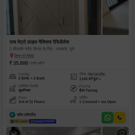
रामा मेट्रो लाइफ मैक्सिमा रेसिडेंसेस
2 बीएचके फ्लैट किराए के लिए - तथावडे, पुणे
₹ 35,000
/ प्रति महीने
Config
एरिया
बिल्ट-अप एरिया
2 BHK + 2 Bath
1100
वर्ग फुट
फर्निशिंग स्थिति
Facing
सुसज्जित
ईस्ट Facing
Floor
पार्किंग
3rd of 11 Floors
1 Covered + n/a Open
P
प्रीत प्रॉपर्टीज़
8