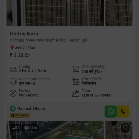
Godrej Ivara
2 बीएचके बिल्डर फ्लोर बिक्री के लिए - खराडी, पुणे
₹ 1.13 Cr
Config
एरिया
कार्पेट एरिया
2 BHK + 2 Bath
740
वर्ग फुट
Additional Spaces
पॉसेशन स्थिति
पूजा रूम +3
निर्माणाधीन
Facing
Floor
वेस्ट Facing
11th of 32 Floors
R
Ramesh Dhotre
13
विडियो