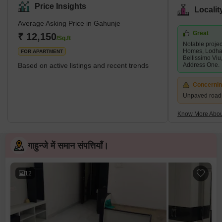
Price Insights
Locali
Average Asking Price in Gahunje
Great
₹ 12,150
/Sq.ft
Notable projec
Homes, Lodha
FOR APARTMENT
Bellissimo Viu
Based on active listings and recent trends
Address One.
Concerni
Unpaved road
Know More Abou
गाहुन्जे में समान संपत्तियाँ।
12