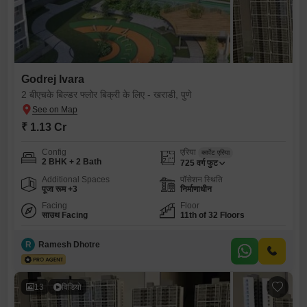
Godrej Ivara
2 बीएचके बिल्डर फ्लोर बिक्री के लिए - खराडी, पुणे
₹ 1.13 Cr
Config
एरिया
कार्पेट एरिया
2 BHK + 2 Bath
725
वर्ग फुट
Additional Spaces
पॉसेशन स्थिति
पूजा रूम +3
निर्माणाधीन
Facing
Floor
साउथ Facing
11th of 32 Floors
R
Ramesh Dhotre
13
विडियो