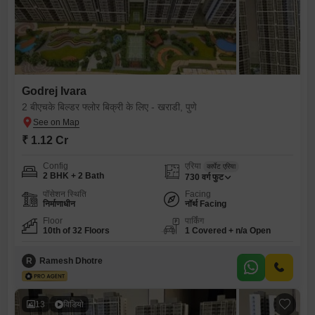
Godrej Ivara
2 बीएचके बिल्डर फ्लोर बिक्री के लिए - खराडी, पुणे
₹ 1.12 Cr
Config
एरिया
कार्पेट एरिया
2 BHK + 2 Bath
730
वर्ग फुट
पॉसेशन स्थिति
Facing
निर्माणाधीन
नॉर्थ Facing
Floor
पार्किंग
10th of 32 Floors
1 Covered + n/a Open
R
Ramesh Dhotre
13
विडियो