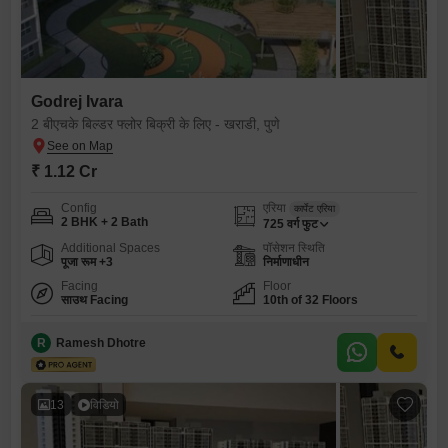
Godrej Ivara
2 बीएचके बिल्डर फ्लोर बिक्री के लिए - खराडी, पुणे
₹ 1.12 Cr
Config
एरिया
कार्पेट एरिया
2 BHK + 2 Bath
725
वर्ग फुट
Additional Spaces
पॉसेशन स्थिति
पूजा रूम +3
निर्माणाधीन
Facing
Floor
साउथ Facing
10th of 32 Floors
R
Ramesh Dhotre
13
विडियो