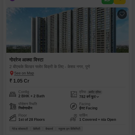
गोदरेज आक्वा विस्टा
2 बीएचके बिल्डर फ्लोर बिक्री के लिए - केशव नगर, पुणे
₹ 1.05 Cr
Config
एरिया
कार्पेट एरिया
2 BHK + 2 Bath
782
वर्ग फुट
पॉसेशन स्थिति
Facing
निर्माणाधीन
ईस्ट Facing
Floor
पार्किंग
1st of 28 Floors
1 Covered + n/a Open
गेटेड सोसायटी
फ़ैमिली
बैचलर्स
स्कूल्स इन विसिनिटी