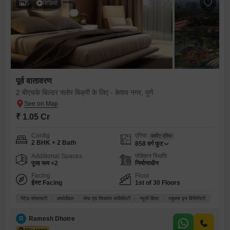
5
विडियो
पूर्व वातावरण
2 बीएचके बिल्डर फ्लोर बिक्री के लिए - केशव नगर, पुणे
₹ 1.05 Cr
Config
एरिया
कार्पेट एरिया
2 BHK + 2 Bath
858
वर्ग फुट
Additional Spaces
पॉसेशन स्थिति
पूजा रूम +2
निर्माणाधीन
Facing
Floor
ईस्ट Facing
1st of 30 Floors
गेटेड सोसायटी
अफोर्डेबल
सेफ़ एंड सिक्योर लोकैलिटी
न्यूली बिल्ट
स्कूल्स इन विसिनिटी
R
Ramesh Dhotre