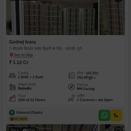
Godrej Ivara
2 बीएचके बिल्डर फ्लोर बिक्री के लिए - खराडी, पुणे
₹ 1.12 Cr
Config
एरिया
कार्पेट एरिया
2 BHK + 2 Bath
750
वर्ग फुट
पॉसेशन स्थिति
Facing
निर्माणाधीन
वेस्ट Facing
Floor
पार्किंग
10th of 32 Floors
1 Covered + n/a Open
R
Ramesh Dhotre
13
विडियो