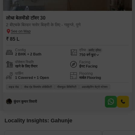
लोधा बेलमोंडो टॉवर 30
2 बीएचके बिल्डर फ्लोर बिक्री के लिए - गाहुन्जे, पुणे
₹ 85 L
Config
एरिया
कार्पेट एरिया
2 BHK + 2 Bath
750
वर्ग फुट
पॉसेशन स्थिति
Facing
रहने के लिए तैयार
ईस्ट Facing
पार्किंग
Flooring
1 Covered + 1 Open
मार्बल Flooring
वाइड रोड
सेफ़ एंड सिक्योर लोकैलिटी
पीसफुल विसिनिटी
अडजॉइनिंग मेट्रो स्टेशन
कुंदन कुमार तिवारी
Locality Insights: Gahunje