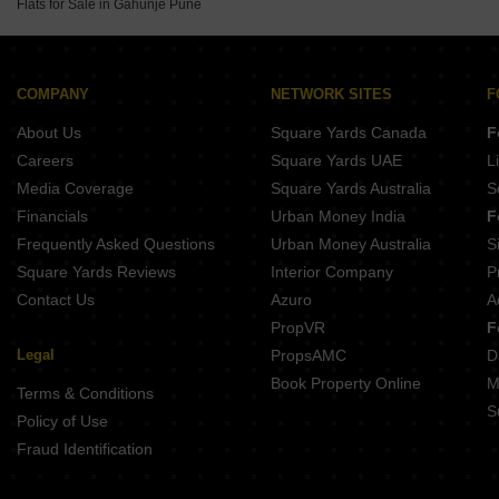
Flats for Sale in Gahunje Pune
2 BHK Builder Floor for Sale in Wadgaon Sheri Pune
2 BHK Builder Floor for Sale in Keshav Nagar Pune
2 BHK Builder Floor for Sale in Manjri Budruk Pune
COMPANY
NETWORK SITES
F
2 BHK Builder Floor for Sale in Manjari Pune
About Us
Square Yards Canada
F
Careers
Square Yards UAE
L
Media Coverage
Square Yards Australia
S
Financials
Urban Money India
F
Frequently Asked Questions
Urban Money Australia
S
Square Yards Reviews
Interior Company
P
Contact Us
Azuro
A
PropVR
F
Legal
PropsAMC
D
Book Property Online
M
Terms & Conditions
S
Policy of Use
Fraud Identification