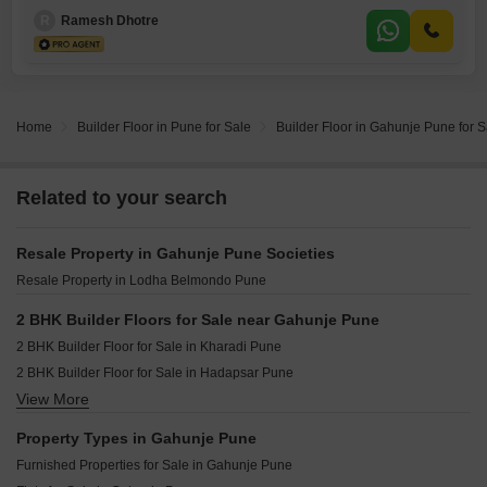
R
Ramesh Dhotre
Home
Builder Floor in Pune for Sale
Builder Floor in Gahunje Pune for S
Related to your search
Resale Property in Gahunje Pune Societies
Resale Property in Lodha Belmondo Pune
2 BHK Builder Floors for Sale near Gahunje Pune
2 BHK Builder Floor for Sale in Kharadi Pune
2 BHK Builder Floor for Sale in Hadapsar Pune
View More
2 BHK Builder Floor for Sale in Wagholi Pune
2 BHK Builder Floor for Sale in Mundhwa Pune
Property Types in Gahunje Pune
2 BHK Builder Floor for Sale in Mohammadwadi Pune
Furnished Properties for Sale in Gahunje Pune
2 BHK Builder Floor for Sale in Koregaon Park Pune