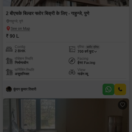
2 बीएचके बिल्डर फ्लोर बिक्री के लिए - गाहुन्जे, पुणे
गाहुन्जे, पुणे
₹ 90 L
Config
एरिया
कार्पेट एरिया
2 BHK
700
वर्ग फुट
पॉसेशन स्थिति
Facing
निर्माणाधीन
ईस्ट Facing
फर्निशिंग स्थिति
View
असुसज्जित
गार्डन व्यू
कुंदन कुमार तिवारी