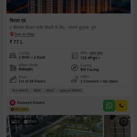
बिरला एवं
2 बीएचके बिल्डर फ्लोर बिक्री के लिए - मांजरी बुद्रुक, पुणे
₹ 77 L
Config
एरिया
कार्पेट एरिया
2 BHK + 2 Bath
725
वर्ग फुट
पॉसेशन स्थिति
Facing
निर्माणाधीन
ईस्ट Facing
Floor
पार्किंग
1st of 28 Floors
1 Covered + n/a Open
गेटेड सोसायटी
फ़ैमिली
बैचलर्स
स्कूल्स इन विसिनिटी
R
Ramesh Dhotre
13
विडियो