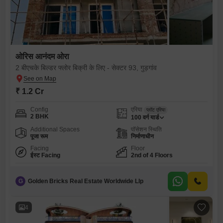
ओरिस आनंदम ओरा
2 बीएचके बिल्डर फ्लोर बिक्री के लिए - सेक्टर 93, गुड़गांव
₹ 1.2 Cr
Config
एरिया
प्लॉट एरिया
2 BHK
100
वर्ग यार्ड
Additional Spaces
पॉसेशन स्थिति
पूजा रूम
निर्माणाधीन
Facing
Floor
ईस्ट Facing
2nd of 4 Floors
G
Golden Bricks Real Estate Worldwide Llp
4