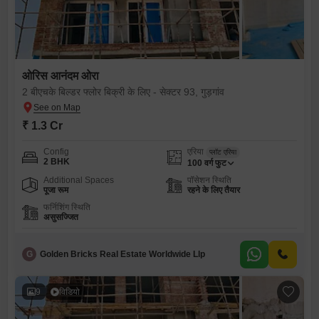
ओरिस आनंदम ओरा
2 बीएचके बिल्डर फ्लोर बिक्री के लिए - सेक्टर 93, गुड़गांव
₹ 1.3 Cr
Config
एरिया
प्लॉट एरिया
2 BHK
100
वर्ग फुट
Additional Spaces
पॉसेशन स्थिति
पूजा रूम
रहने के लिए तैयार
फर्निशिंग स्थिति
असुसज्जित
G
Golden Bricks Real Estate Worldwide Llp
9
विडियो