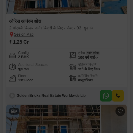
ओरिस आनंदम ओरा
2 बीएचके बिल्डर फ्लोर बिक्री के लिए - सेक्टर 93, गुड़गांव
₹ 1.25 Cr
Config
एरिया
प्लॉट एरिया
2 BHK
100
वर्ग यार्ड
Additional Spaces
पॉसेशन स्थिति
पूजा रूम
रहने के लिए तैयार
Floor
फर्निशिंग स्थिति
1st Floor
असुसज्जित
G
Golden Bricks Real Estate Worldwide Llp
9