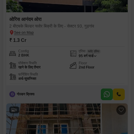
ओरिस आनंदम ओरा
2 बीएचके बिल्डर फ्लोर बिक्री के लिए - सेक्टर 93, गुड़गांव
₹ 1.3 Cr
Config
एरिया
प्लॉट एरिया
2 BHK
95
वर्ग यार्ड
पॉसेशन स्थिति
Floor
रहने के लिए तैयार
2nd Floor
फर्निशिंग स्थिति
अर्ध-सुसज्जित
G
गोल्डन ब्रिक्स
9