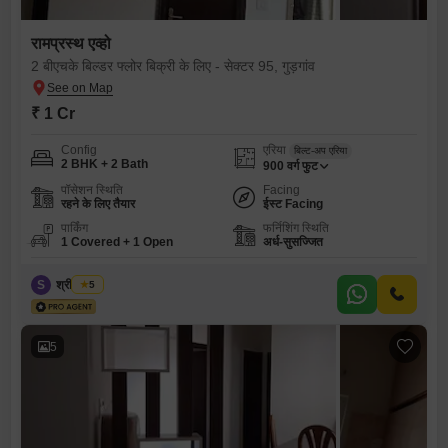
रामप्रस्थ एव्हो
2 बीएचके बिल्डर फ्लोर बिक्री के लिए - सेक्टर 95, गुड़गांव
₹ 1 Cr
Config
एरिया
बिल्ट-अप एरिया
2 BHK + 2 Bath
900
वर्ग फुट
पॉसेशन स्थिति
Facing
रहने के लिए तैयार
ईस्ट Facing
पार्किंग
फर्निशिंग स्थिति
1 Covered + 1 Open
अर्ध-सुसज्जित
S
श्री भगवान
5
5