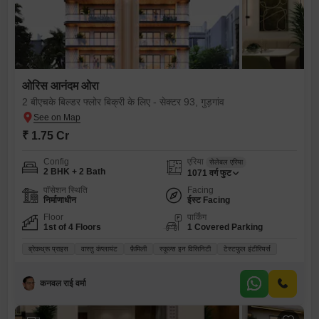
ओरिस आनंदम ओरा
2 बीएचके बिल्डर फ्लोर बिक्री के लिए - सेक्टर 93, गुड़गांव
₹ 1.75 Cr
Config
एरिया
सेलेबल एरिया
2 BHK + 2 Bath
1071
वर्ग फुट
पॉसेशन स्थिति
Facing
निर्माणाधीन
ईस्ट Facing
Floor
पार्किंग
1st of 4 Floors
1 Covered Parking
ब्रेकथ्रू प्राइस
वास्तु कंप्लायंट
फ़ैमिली
स्कूल्स इन विसिनिटी
टेस्टफुल इंटीरियर्स
कनवल राई वर्मा