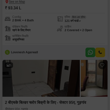
₹ 93.34 L
Config
एरिया
बिल्ट-अप एरिया
2 BHK + 4 Bath
121
वर्ग यार्ड
पॉसेशन स्थिति
पार्किंग
रहने के लिए तैयार
2 Covered + 2 Open
फर्निशिंग स्थिति
असुसज्जित
L
Lovenesh Agarwall
5
2 बीएचके बिल्डर फ्लोर बिक्री के लिए - सेक्टर 95ए, गुड़गांव
सेक्टर 95ए, गुड़गांव