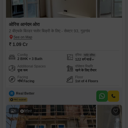
ओरिस आनंदम ओरा
2 बीएचके बिल्डर फ्लोर बिक्री के लिए - सेक्टर 93, गुड़गांव
₹ 1.09 Cr
Config
एरिया
प्लॉट एरिया
2 BHK + 3 Bath
122
वर्ग यार्ड
Additional Spaces
पॉसेशन स्थिति
पूजा रूम
रहने के लिए तैयार
Facing
Floor
नॉर्थ Facing
1st of 4 Floors
R
Real Better
5
विडियो