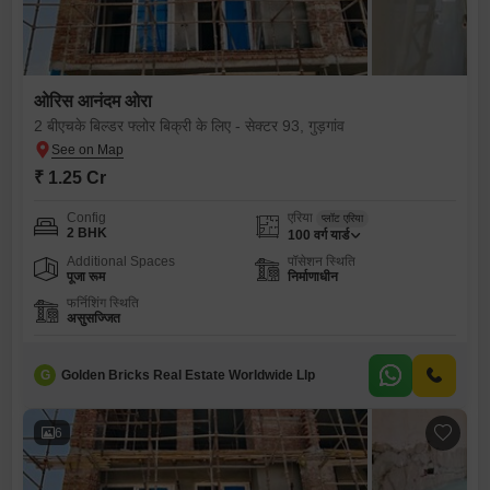
ओरिस आनंदम ओरा
2 बीएचके बिल्डर फ्लोर बिक्री के लिए - सेक्टर 93, गुड़गांव
₹ 1.25 Cr
Config
एरिया
प्लॉट एरिया
2 BHK
100
वर्ग यार्ड
Additional Spaces
पॉसेशन स्थिति
पूजा रूम
निर्माणाधीन
फर्निशिंग स्थिति
असुसज्जित
G
Golden Bricks Real Estate Worldwide Llp
6