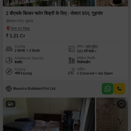
2 बीएचके बिल्डर फ्लोर बिक्री के लिए - सेक्टर 95ए, गुड़गांव
सेक्टर 95ए, गुड़गांव
₹ 1.21 Cr
Config
एरिया
प्लॉट एरिया
2 BHK + 2 Bath
121
वर्ग यार्ड
Additional Spaces
पॉसेशन स्थिति
बेसमेंट
निर्माणाधीन
Facing
पार्किंग
नॉर्थ Facing
1 Covered + n/a Open
Maestro Buildwell Pvt Ltd
6