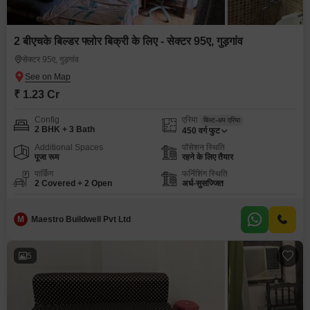
2 बीएचके बिल्डर फ्लोर बिक्री के लिए - सेक्टर 95ए, गुड़गांव
सेक्टर 95ए, गुड़गांव
₹ 1.23 Cr
Config
एरिया
बिल्ट-अप एरिया
2 BHK + 3 Bath
450
वर्ग फुट
Additional Spaces
पॉसेशन स्थिति
पूजा रूम
रहने के लिए तैयार
पार्किंग
फर्निशिंग स्थिति
2 Covered + 2 Open
अर्ध-सुसज्जित
M
Maestro Buildwell Pvt Ltd
5