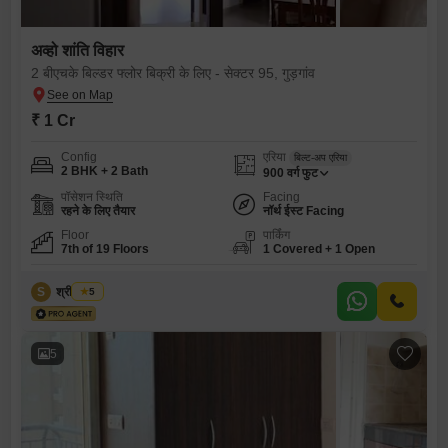
अव्हो शांति विहार
2 बीएचके बिल्डर फ्लोर बिक्री के लिए - सेक्टर 95, गुड़गांव
₹ 1 Cr
Config
एरिया
बिल्ट-अप एरिया
2 BHK + 2 Bath
900
वर्ग फुट
पॉसेशन स्थिति
Facing
रहने के लिए तैयार
नॉर्थ ईस्ट Facing
Floor
पार्किंग
7th of 19 Floors
1 Covered + 1 Open
S
श्री भगवान
5
5