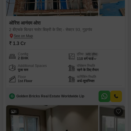
ओरिस आनंदम ओरा
2 बीएचके बिल्डर फ्लोर बिक्री के लिए - सेक्टर 93, गुड़गांव
₹ 1.3 Cr
Config
एरिया
प्लॉट एरिया
2 BHK
110
वर्ग यार्ड
Additional Spaces
पॉसेशन स्थिति
पूजा रूम
रहने के लिए तैयार
Floor
फर्निशिंग स्थिति
1st Floor
अर्ध-सुसज्जित
G
Golden Bricks Real Estate Worldwide Llp
6