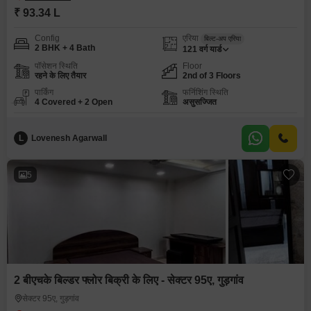
₹ 93.34 L
Config
एरिया
बिल्ट-अप एरिया
2 BHK + 4 Bath
121
वर्ग यार्ड
पॉसेशन स्थिति
Floor
रहने के लिए तैयार
2nd of 3 Floors
पार्किंग
फर्निशिंग स्थिति
4 Covered + 2 Open
असुसज्जित
L
Lovenesh Agarwall
5
2 बीएचके बिल्डर फ्लोर बिक्री के लिए - सेक्टर 95ए, गुड़गांव
सेक्टर 95ए, गुड़गांव