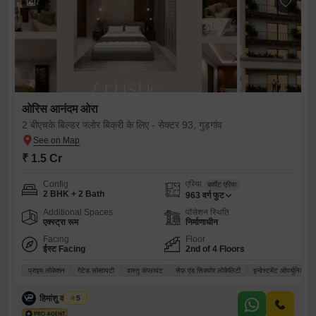
7
ओरिस आनंदम ओरा
2 बीएचके बिल्डर फ्लोर बिक्री के लिए - सेक्टर 93, गुड़गांव
₹ 1.5 Cr
Config
एरिया
कार्पेट एरिया
2 BHK + 2 Bath
963
वर्ग फुट
Additional Spaces
पॉसेशन स्थिति
एक्स्ट्रा रूम
निर्माणाधीन
Facing
Floor
ईस्ट Facing
2nd of 4 Floors
प्राइम लोकेशन
गेटेड सोसायटी
वास्तु कंप्लायंट
सेफ़ एंड सिक्योर लोकैलिटी
इन्वेस्टमेंट ऑपर्चूनिटी
हिमांशु कादियान
5