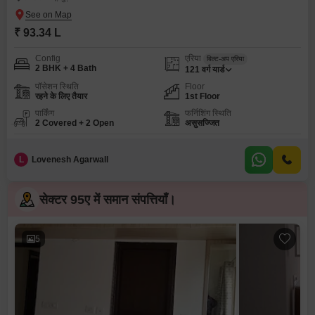
₹ 93.34 L
Config
एरिया
बिल्ट-अप एरिया
2 BHK + 4 Bath
121
वर्ग यार्ड
पॉसेशन स्थिति
Floor
रहने के लिए तैयार
1st Floor
पार्किंग
फर्निशिंग स्थिति
2 Covered + 2 Open
असुसज्जित
L
Lovenesh Agarwall
सेक्टर 95ए में समान संपत्तियाँ।
5