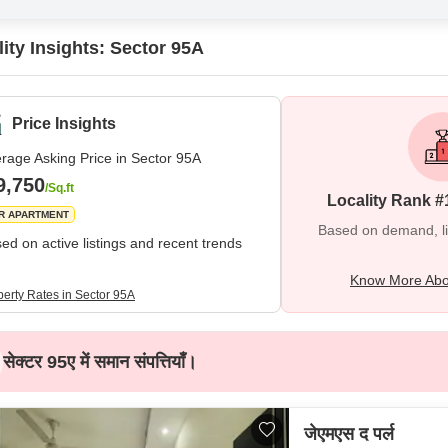
ity Insights: Sector 95A
Price Insights
rage Asking Price in Sector 95A
9,750
/Sq.ft
Locality Rank #
R APARTMENT
Based on demand, liva
ed on active listings and recent trends
Know More Abo
perty Rates in Sector 95A
सेक्टर 95ए में समान संपत्तियाँ।
जेएमएस द पर्ल