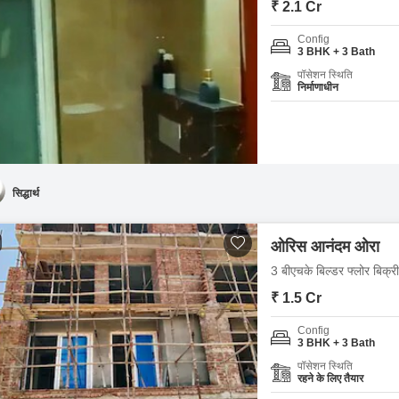
₹ 2.1 Cr
Config
3 BHK + 3 Bath
पॉसेशन स्थिति
निर्माणाधीन
सिद्धार्थ
ओरिस आनंदम ओरा
3 बीएचके बिल्डर फ्लोर बिक्री
₹ 1.5 Cr
Config
3 BHK + 3 Bath
पॉसेशन स्थिति
रहने के लिए तैयार