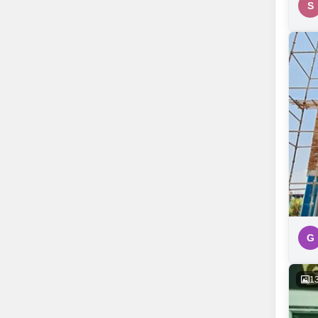
S
G
1