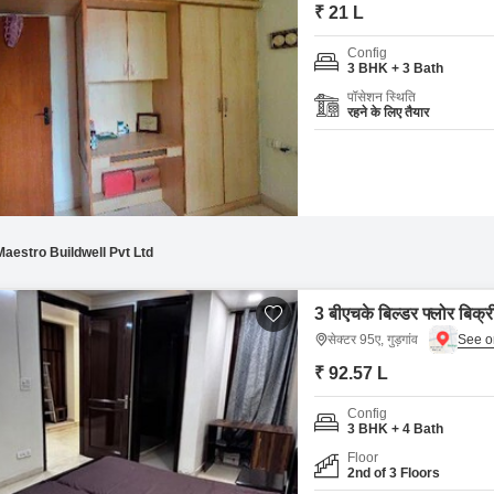
Mortgage Partnerships
₹ 21 L
False Ceiling Design
SuperAgent Pro
Config
TV Unit Design
3 BHK + 3 Bath
पॉसेशन स्थिति
Wall Paint Design
रहने के लिए तैयार
Wall Design
Window Design
Tiles Design
Kitchen Tiles Design
Maestro Buildwell Pvt Ltd
Kitchen False Ceiling Design
3 बीएचके बिल्डर फ्लोर बिक्री
Staircase Design
सेक्टर 95ए, गुड़गांव
Door Design
₹ 92.57 L
Crockery Unit Design
Config
3 BHK + 4 Bath
Study Room Design
Floor
2nd of 3 Floors