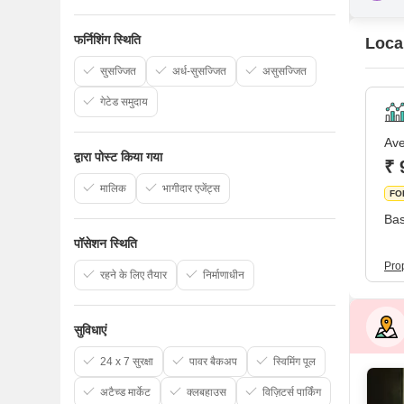
फर्निशिंग स्थिति
Local
सुसज्जित
अर्ध-सुसज्जित
असुसज्जित
गेटेड समुदाय
Ave
द्वारा पोस्ट किया गया
₹ 
मालिक
भागीदार एजेंट्स
FO
Bas
पॉसेशन स्थिति
Pro
रहने के लिए तैयार
निर्माणाधीन
सुविधाएं
24 x 7 सुरक्षा
पावर बैकअप
स्विमिंग पूल
अटैच्ड मार्केट
क्लबहाउस
विज़िटर्स पार्किंग