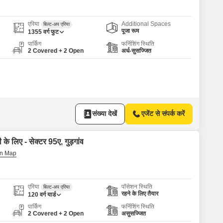
Commercial Properties for Rent in Gurgaon
एरिया
Additional Spaces
बिल्ट-अप एरिया
पूजा रूम
1355
वर्ग फुट
पार्किंग
फर्निशिंग स्थिति
2 Covered + 2 Open
अर्ध-सुसज्जित
संख्या देखें
एजेंट से संपर्क करें
 के लिए - सेक्टर 95ए, गुड़गांव
एरिया
पॉसेशन स्थिति
बिल्ट-अप एरिया
रहने के लिए तैयार
120
वर्ग यार्ड
पार्किंग
फर्निशिंग स्थिति
2 Covered + 2 Open
असुसज्जित