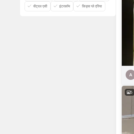
सेंट्रल एसी
इंटरकॉम
किड्स प्ले एरिया
A
5