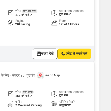
एरिया
Additional Spaces
बिल्ट-अप एरिया
पूजा रूम +1
172
वर्ग यार्ड
Facing
Floor
नॉर्थ Facing
1st of 4 Floors
संख्या देखें
एजेंट से संपर्क करें
 के लिए - सेक्टर 93, गुड़गांव
एरिया
Additional Spaces
प्लॉट एरिया
पूजा रूम
156
वर्ग यार्ड
पार्किंग
फर्निशिंग स्थिति
2 Covered Parking
असुसज्जित