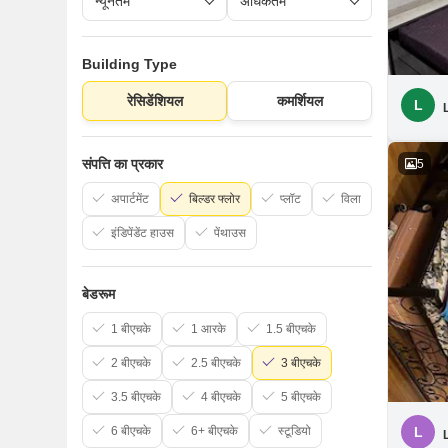
Building Type
रेसिडेंशियल
कमर्शियल
L
संपत्ति का प्रकार
5
अपार्टमेंट
बिल्डर फ्लोर
प्लॉट
विला
इंडिपेंडेंट हाउस
पेंथाउस
बेडरूम
1 बीएचके
1 आरके
1.5 बीएचके
2 बीएचके
2.5 बीएचके
3 बीएचके
3.5 बीएचके
4 बीएचके
5 बीएचके
6 बीएचके
6+ बीएचके
स्टूडियो
L