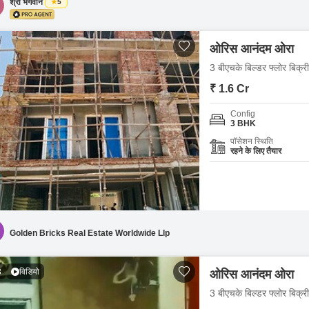
श्री भगवान
5
ओरिस आनंदम ओरा
3 बीएचके बिल्डर फ्लोर बिक्री
₹ 1.6 Cr
Config
3 BHK
पॉसेशन स्थिति
रहने के लिए तैयार
Golden Bricks Real Estate Worldwide Llp
3
विडियो
ओरिस आनंदम ओरा
3 बीएचके बिल्डर फ्लोर बिक्री