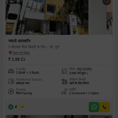
7
नवाले आयकॉन
3 बीएचके विला बिक्री के लिए - नर्हे, पुणे
₹ 1.95 Cr
Config
एरिया
बिल्ट-अप एरिया
3 BHK + 3 Bath
2390
वर्ग फुट
Additional Spaces
पॉसेशन स्थिति
एक्स्ट्रा रूम
रहने के लिए तैयार
Facing
पार्किंग
वेस्ट Facing
2 Covered + 1 Open
H
होम स्टोरी
4