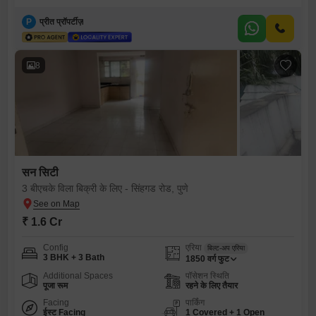
P
प्रीत प्रॉपर्टीज़
8
सन सिटी
3 बीएचके विला बिक्री के लिए - सिंहगड रोड, पुणे
₹ 1.6 Cr
Config
एरिया
बिल्ट-अप एरिया
3 BHK + 3 Bath
1850
वर्ग फुट
Additional Spaces
पॉसेशन स्थिति
पूजा रूम
रहने के लिए तैयार
Facing
पार्किंग
ईस्ट Facing
1 Covered + 1 Open