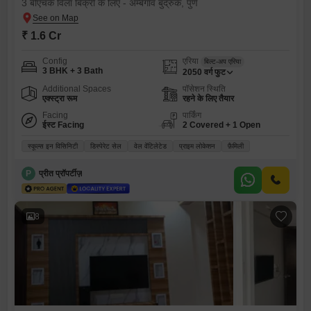
3 बीएचके विला बिक्री के लिए - अम्बेगाव बुद्रुक, पुणे
₹ 1.6 Cr
Config
एरिया
बिल्ट-अप एरिया
3 BHK + 3 Bath
2050
वर्ग फुट
Additional Spaces
पॉसेशन स्थिति
एक्स्ट्रा रूम
रहने के लिए तैयार
Facing
पार्किंग
ईस्ट Facing
2 Covered + 1 Open
स्कूल्स इन विसिनिटी
डिस्पेरेट सेल
वेल वेंटिलेटेड
प्राइम लोकेशन
फ़ैमिली
P
प्रीत प्रॉपर्टीज़
8