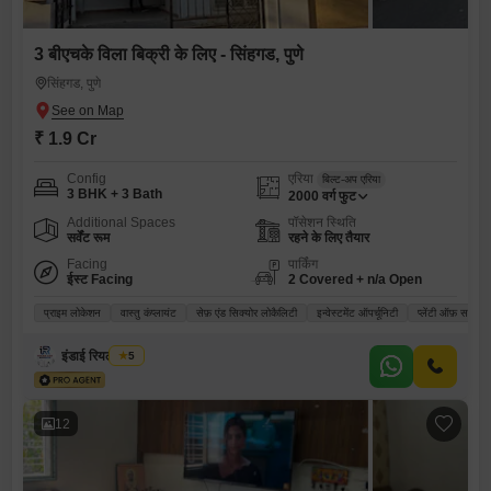
3 बीएचके विला बिक्री के लिए - सिंहगड, पुणे
सिंहगड, पुणे
₹ 1.9 Cr
Config
एरिया
बिल्ट-अप एरिया
3 BHK + 3 Bath
2000
वर्ग फुट
Additional Spaces
पॉसेशन स्थिति
सर्वेंट रूम
रहने के लिए तैयार
Facing
पार्किंग
ईस्ट Facing
2 Covered + n/a Open
प्राइम लोकेशन
वास्तु कंप्लायंट
सेफ़ एंड सिक्योर लोकैलिटी
इन्वेस्टमेंट ऑपर्चूनिटी
प्लेंटी ऑफ़ सनला
इंडाई रियल एस्टेट
5
12