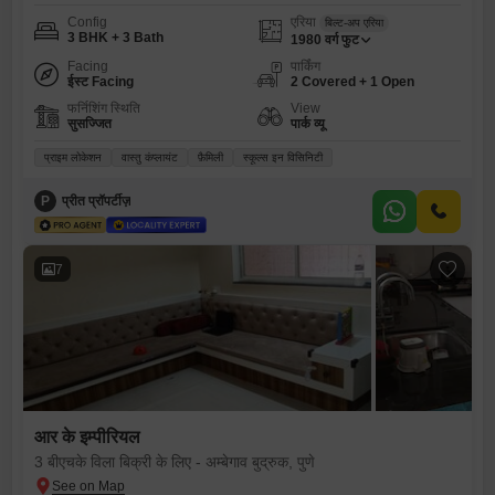
Config
एरिया
बिल्ट-अप एरिया
3 BHK + 3 Bath
1980
वर्ग फुट
Facing
पार्किंग
ईस्ट Facing
2 Covered + 1 Open
फर्निशिंग स्थिति
View
सुसज्जित
पार्क व्यू
प्राइम लोकेशन
वास्तु कंप्लायंट
फ़ैमिली
स्कूल्स इन विसिनिटी
P
प्रीत प्रॉपर्टीज़
7
आर के इम्पीरियल
3 बीएचके विला बिक्री के लिए - अम्बेगाव बुद्रुक, पुणे