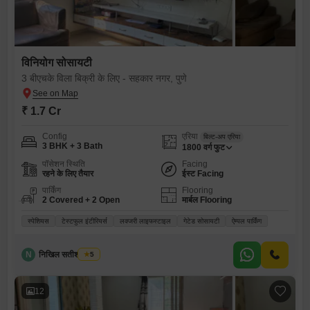
विनियोग सोसायटी
3 बीएचके विला बिक्री के लिए - सहकार नगर, पुणे
₹ 1.7 Cr
Config
एरिया
बिल्ट-अप एरिया
3 BHK + 3 Bath
1800
वर्ग फुट
पॉसेशन स्थिति
Facing
रहने के लिए तैयार
ईस्ट Facing
पार्किंग
Flooring
2 Covered + 2 Open
मार्बल Flooring
स्पेशियस
टेस्टफुल इंटीरियर्स
लक्जरी लाइफस्टाइल
गेटेड सोसायटी
ऐम्पल पार्किंग
N
निखिल सतीश पाटील
5
12