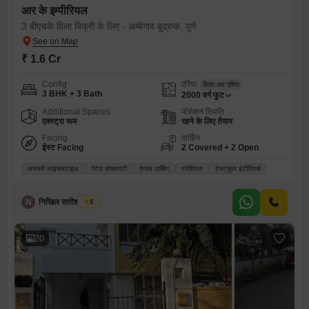
आर के इम्पीरियल
3 बीएचके विला बिक्री के लिए - अम्बेगाव बुद्रुक, पुणे
₹ 1.6 Cr
Config
एरिया
बिल्ट-अप एरिया
3 BHK + 3 Bath
2000
वर्ग फुट
Additional Spaces
पॉसेशन स्थिति
एक्स्ट्रा रूम
रहने के लिए तैयार
Facing
पार्किंग
ईस्ट Facing
2 Covered + 2 Open
लक्जरी लाइफस्टाइल
गेटेड सोसायटी
ऐम्पल पार्किंग
स्पेशियस
टेस्टफुल इंटीरियर्स
N
निखिल सतीश पाटील
5
20