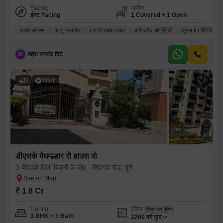
Facing
पार्किंग
ईस्ट Facing
1 Covered + 1 Open
प्राइम लोकेशन
वास्तु कंप्लायंट
लक्जरी लाइफस्टाइल
इन्वेस्टमेंट ऑपर्चूनिटी
स्कूल्स इन विसिनिटी
M
महेश जयवंत विटे
3
विडियो
डीएसके मेघमल्हार रो हाउस दो
3 बीएचके विला बिक्री के लिए - सिंहगड रोड, पुणे
₹ 1.8 Cr
Config
एरिया
बिल्ट-अप एरिया
3 BHK + 3 Bath
2200
वर्ग फुट