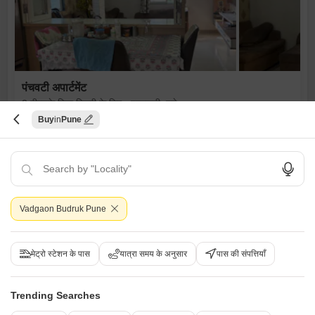
पंचवटी अपार्टमेंट
3 बीएचके विला बिक्री के लिए - पद्मावती, पुणे
Buy
Pune
₹ 1.7 Cr
Config
एरिया
बिल्ट-अप एरिया
3 BHK + 3 Bath
1800
वर्ग फुट
पॉसेशन स्थिति
Facing
रहने के लिए तैयार
ईस्ट Facing
Vadgaon Budruk Pune
पार्किंग
Flooring
2 Covered + 2 Open
मार्बल Flooring
गेटेड सोसायटी
टेस्टफुल इंटीरियर्स
लक्जरी लाइफस्टाइल
ऐम्पल पार्किंग
स्पेशियस
मेट्रो स्टेशन के पास
यात्रा समय के अनुसार
पास की संपत्तियाँ
N
निखिल सतीश पाटील
5
Trending Searches