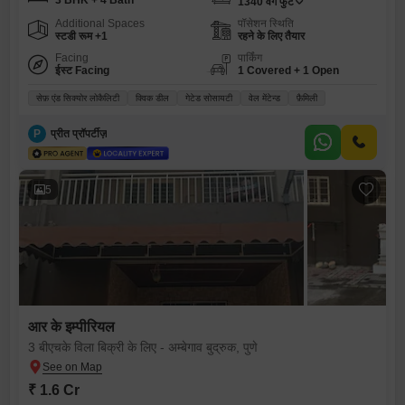
3 BHK + 4 Bath
1340
वर्ग फुट
Additional Spaces
पॉसेशन स्थिति
स्टडी रूम +1
रहने के लिए तैयार
Facing
पार्किंग
ईस्ट Facing
1 Covered + 1 Open
सेफ़ एंड सिक्योर लोकैलिटी
क्विक डील
गेटेड सोसायटी
वेल मेंटेन्ड
फ़ैमिली
P
प्रीत प्रॉपर्टीज़
5
आर के इम्पीरियल
3 बीएचके विला बिक्री के लिए - अम्बेगाव बुद्रुक, पुणे
₹ 1.6 Cr