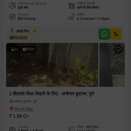
Additional Spaces
पॉसेशन स्थिति
पूजा रूम
रहने के लिए तैयार
Facing
पार्किंग
ईस्ट Facing
2 Covered + 1 Open
इंडाई रियल एस्टेट
5
11
विडियो
3 बीएचके विला बिक्री के लिए - अम्बेगाव बुद्रुक, पुणे
अम्बेगाव बुद्रुक, पुणे
₹ 1.59 Cr
Config
एरिया
कार्पेट एरिया