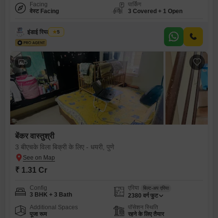
Facing
पार्किंग
वेस्ट Facing
3 Covered + 1 Open
इंडाई रियल एस्टेट
5
5
बेंकर वास्तुश्री
3 बीएचके विला बिक्री के लिए - धयरी, पुणे
₹ 1.31 Cr
Config
एरिया
बिल्ट-अप एरिया
3 BHK + 3 Bath
2380
वर्ग फुट
Additional Spaces
पॉसेशन स्थिति
पूजा रूम
रहने के लिए तैयार