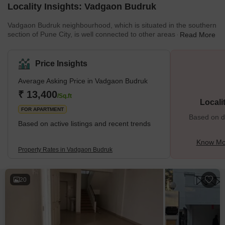
Locality Insights: Vadgaon Budruk
Vadgaon Budruk neighbourhood, which is situated in the southern
section of Pune City, is well connected to other areas of the city.
Read More
Other well-known neighbourhoods in Pune, such as Hingne
Khurd, Anand Nagar, and Atul Park, border the area. One of the
many newly developing suburbs of Pune, Maharashtra, India, is
Price Insights
Vadgaon Budruk, also known as Vadgaon in the neighbourhood. It
can be found along Sinhgad Road. About 8 kilometres separate
Average Asking Price in Vadgaon Budruk
Vadgaon Budruk Village from Pune's ci
₹ 13,400
/Sq.ft
Locali
FOR APARTMENT
Based on de
Based on active listings and recent trends
Know Mo
Property Rates in Vadgaon Budruk
20