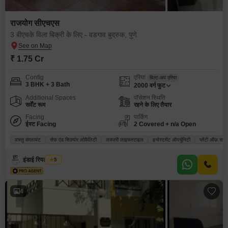
राजयोग सीएचएस
3 बीएचके विला बिक्री के लिए - वडगाव बुद्रुक, पुणे
₹ 1.75 Cr
Config
एरिया
बिल्ट-अप एरिया
3 BHK + 3 Bath
2000
वर्ग फुट
Additional Spaces
पॉसेशन स्थिति
सर्वेंट रूम
रहने के लिए तैयार
Facing
पार्किंग
ईस्ट Facing
2 Covered + n/a Open
वास्तु कंप्लायंट
सेफ़ एंड सिक्योर लोकैलिटी
लक्जरी लाइफस्टाइल
इन्वेस्टमेंट ऑपर्चूनिटी
प्लेंटी ऑफ़ सन
इंडाई रियल एस्टेट
5
4