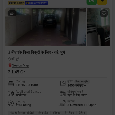
7
3 बीएचके विला बिक्री के लिए - नर्हे, पुणे
नर्हे, पुणे
₹ 1.45 Cr
Config
एरिया
बिल्ट-अप एरिया
3 BHK + 3 Bath
1650
वर्ग फुट
Additional Spaces
पॉसेशन स्थिति
स्टडी रूम
रहने के लिए तैयार
Facing
पार्किंग
ईस्ट Facing
3 Covered + 1 Open
सेफ़ एंड सिक्योर लोकैलिटी
क्विक डील
स्पेशियस
वेल मेंटेन्ड
फ़ैमिली