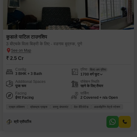
कुडाले पाटिल टाउनशिप
3 बीएचके विला बिक्री के लिए - वडगाव बुद्रुक, पुणे
₹ 2.5 Cr
Config
एरिया
बिल्ट-अप एरिया
3 BHK + 3 Bath
1700
वर्ग फुट
Additional Spaces
पॉसेशन स्थिति
पूजा रूम
रहने के लिए तैयार
Facing
पार्किंग
ईस्ट Facing
2 Covered + n/a Open
प्राइम लोकेशन
ब्रेकथ्रू प्राइस
वास्तु कंप्लायंट
वेल वेंटिलेटेड
अडजॉइनिंग मेट्रो स्टेशन
श्री प्रॉपर्टीज