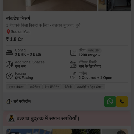
व्यंकटेश निसर्ग
3 बीएचके विला बिक्री के लिए - वडगाव बुद्रुक, पुणे
₹ 1.8 Cr
Config
एरिया
कार्पेट एरिया
3 BHK + 3 Bath
1200
वर्ग फुट
Additional Spaces
पॉसेशन स्थिति
पूजा रूम
रहने के लिए तैयार
Facing
पार्किंग
ईस्ट Facing
2 Covered + 1 Open
प्राइम लोकेशन
अफोर्डेबल
वेल वेंटिलेटेड
फ़ैमिली
अडजॉइनिंग मेट्रो स्टेशन
श्री प्रॉपर्टीज
वडगाव बुद्रुक में समान संपत्तियाँ।