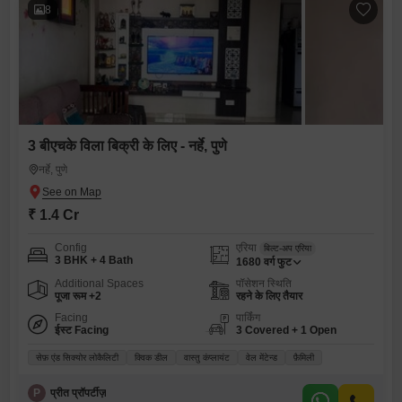
8
3 बीएचके विला बिक्री के लिए - नर्हे, पुणे
नर्हे, पुणे
₹ 1.4 Cr
Config
एरिया
बिल्ट-अप एरिया
3 BHK + 4 Bath
1680
वर्ग फुट
Additional Spaces
पॉसेशन स्थिति
पूजा रूम +2
रहने के लिए तैयार
Facing
पार्किंग
ईस्ट Facing
3 Covered + 1 Open
सेफ़ एंड सिक्योर लोकैलिटी
क्विक डील
वास्तु कंप्लायंट
वेल मेंटेन्ड
फ़ैमिली
P
प्रीत प्रॉपर्टीज़