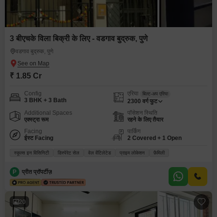
3 बीएचके विला बिक्री के लिए - वडगाव बुद्रुक, पुणे
वडगाव बुद्रुक, पुणे
₹ 1.85 Cr
Config
एरिया
बिल्ट-अप एरिया
3 BHK + 3 Bath
2300
वर्ग फुट
Additional Spaces
पॉसेशन स्थिति
एक्स्ट्रा रूम
रहने के लिए तैयार
Facing
पार्किंग
ईस्ट Facing
2 Covered + 1 Open
स्कूल्स इन विसिनिटी
डिस्पेरेट सेल
वेल वेंटिलेटेड
प्राइम लोकेशन
फ़ैमिली
P
प्रीत प्रॉपर्टीज़
20