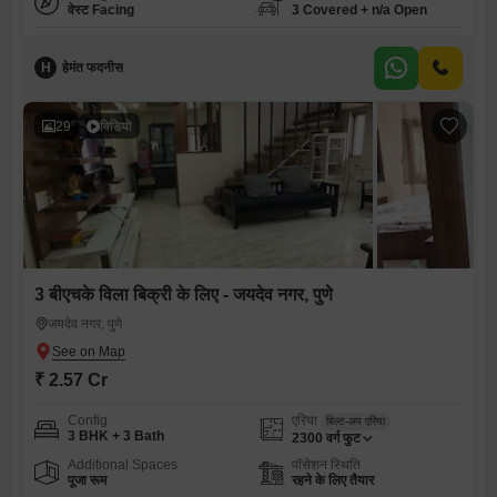
वेस्ट Facing
3 Covered + n/a Open
H
हेमंत फदनीस
29
विडियो
3 बीएचके विला बिक्री के लिए - जयदेव नगर, पुणे
जयदेव नगर, पुणे
₹ 2.57 Cr
Config
एरिया
बिल्ट-अप एरिया
3 BHK + 3 Bath
2300
वर्ग फुट
Additional Spaces
पॉसेशन स्थिति
पूजा रूम
रहने के लिए तैयार