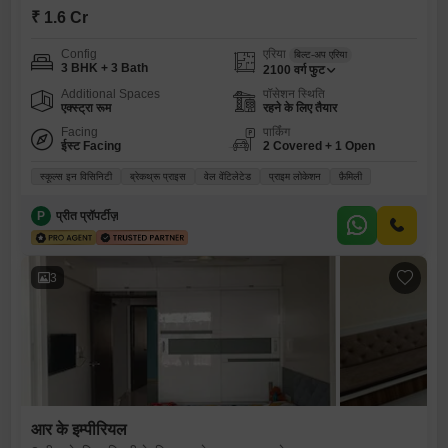
₹ 1.6 Cr
Config
एरिया
बिल्ट-अप एरिया
3 BHK + 3 Bath
2100
वर्ग फुट
Additional Spaces
पॉसेशन स्थिति
एक्स्ट्रा रूम
रहने के लिए तैयार
Facing
पार्किंग
ईस्ट Facing
2 Covered + 1 Open
स्कूल्स इन विसिनिटी
ब्रेकथ्रू प्राइस
वेल वेंटिलेटेड
प्राइम लोकेशन
फ़ैमिली
P
प्रीत प्रॉपर्टीज़
3
आर के इम्पीरियल