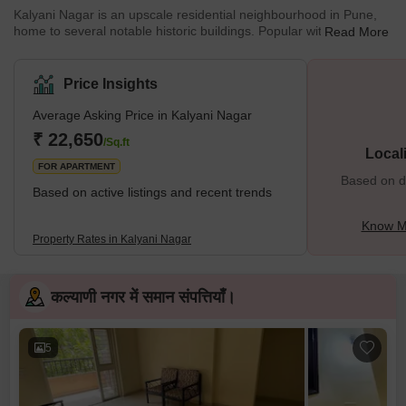
Kalyani Nagar is an upscale residential neighbourhood in Pune,
home to several notable historic buildings. Popular with tourists,
Read More
one of Kalyani Nagar's crown jewels is the palatial 19th-century
Agha Khan palace. Kalyani Nagar is also a prime residential hub
for frequent travellers with its proximity to the Pune airport and
Price Insights
railway station. The neighbourhood is named after Neelkanth
Kalyani, a famous Pune industrialist. What's Great About Kalyani
Average Asking Price in Kalyani Nagar
Nag
₹ 22,650
/Sq.ft
Local
FOR APARTMENT
Based on de
Based on active listings and recent trends
Know Mo
Property Rates in Kalyani Nagar
कल्याणी नगर में समान संपत्तियाँ।
5