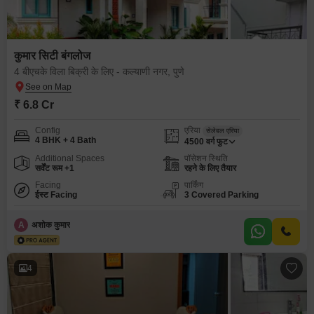
कुमार सिटी बंगलोज
4 बीएचके विला बिक्री के लिए - कल्याणी नगर, पुणे
₹ 6.8 Cr
Config
एरिया
सेलेबल एरिया
4 BHK + 4 Bath
4500
वर्ग फुट
Additional Spaces
पॉसेशन स्थिति
सर्वेंट रूम +1
रहने के लिए तैयार
Facing
पार्किंग
ईस्ट Facing
3 Covered Parking
A
अशोक कुमार
4