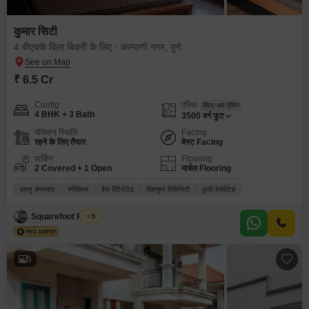
कुमार सिटी
4 बीएचके विला बिक्री के लिए - कल्याणी नगर, पुणे
₹ 6.5 Cr
Config
एरिया
बिल्ट-अप एरिया
4 BHK + 3 Bath
3500
वर्ग फुट
पॉसेशन स्थिति
Facing
रहने के लिए तैयार
वेस्ट Facing
पार्किंग
Flooring
2 Covered + 1 Open
मार्बल Flooring
वास्तु कंप्लायंट
स्पेशियस
वेल वेंटिलेटेड
पीसफुल विसिनिटी
फ़ुली रेनोवेटेड
Squarefoot Realty
5
5