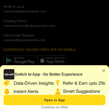
Write to us at
connect@squareyards.com
Existing Clients
customercare@squareyards.com
Job/Career Related
careers@squareyards.com
EXPERIENCE SQUAREYARDS APP ON MOBILE
KEEP IN TOUCH
Switch to App - for Better Experience
Open in App
©
2026
www.squareyards.com
. All rights reserved.
Continue on Web