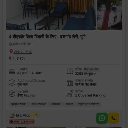
4 बीएचके विला बिक्री के लिए - वडगांव शेरी, पुणे
वडगांव शेरी, पुणे
₹ 1.7 Cr
Config
एरिया
बिल्ट-अप एरिया
4 BHK + 4 Bath
2263
वर्ग फुट
Additional Spaces
पॉसेशन स्थिति
पूजा रूम
रहने के लिए तैयार
Facing
पार्किंग
ईस्ट Facing
1 Covered Parking
प्राइम लोकेशन
गेटेड सोसायटी
अफोर्डेबल
फ़ैमिली
स्कूल्स इन विसिनिटी
M L Properties
5