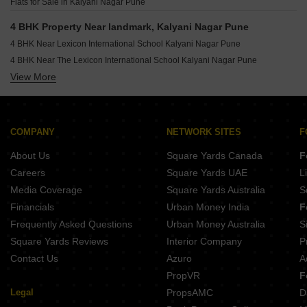
Flats for Sale in Kalyani Nagar Pune
4 BHK Villa for Sale in Wanowrie Pune
4 BHK Villa for Sale in Wanwadi Pune
4 BHK Property Near landmark, Kalyani Nagar Pune
4 BHK Villa for Sale in Shivajinagar Pune
4 BHK Near Lexicon International School Kalyani Nagar Pune
4 BHK Villa for Sale in Sopan Baug Pune
4 BHK Near The Lexicon International School Kalyani Nagar Pune
View More
4 BHK Near Billabong High School Kalyani Nagar Pune
4 BHK Near The Bishops School Kalyani Nagar Pune
4 BHK Near Cerebrum IT Park Kalyani Nagar Pune
4 BHK Near Hotel Hyatt Pune Kalyani Nagar Pune
COMPANY
NETWORK SITES
F
About Us
Square Yards Canada
F
Careers
Square Yards UAE
L
Media Coverage
Square Yards Australia
S
Financials
Urban Money India
F
Frequently Asked Questions
Urban Money Australia
S
Square Yards Reviews
Interior Company
P
Contact Us
Azuro
A
PropVR
F
Legal
PropsAMC
D