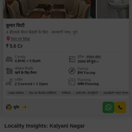
कुमार सिटी
4 बीएचके विला बिक्री के लिए - कल्याणी नगर, पुणे
₹ 5.6 Cr
Config
एरिया
सेलेबल एरिया
4 BHK + 5 Bath
3000
वर्ग फुट
पॉसेशन स्थिति
Facing
रहने के लिए तैयार
ईस्ट Facing
पार्किंग
Flooring
2 Covered + 1 Open
मार्बल Flooring
प्राइम लोकेशन
सेफ़ एंड सिक्योर लोकैलिटी
स्पेशियस
इन्वेस्टमेंट ऑपर्चूनिटी
अडजॉइनिंग मेट्रो स्टेशन
सुमित कांबले
5
Locality Insights: Kalyani Nagar