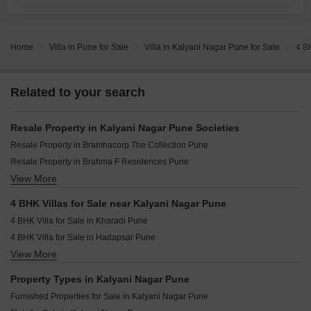
Home
Villa in Pune for Sale
Villa in Kalyani Nagar Pune for Sale
4 B
Related to your search
Resale Property in Kalyani Nagar Pune Societies
Resale Property in Bramhacorp The Collection Pune
Resale Property in Brahma F Residences Pune
View More
Resale Property in Lunkad Skylounge Pune
Resale Property in Sagitarius Bluegrass Residences Pune
4 BHK Villas for Sale near Kalyani Nagar Pune
Resale Property in Fortaleza CHSL Pune
4 BHK Villa for Sale in Kharadi Pune
Resale Property in Marvel Vivacity Pune
4 BHK Villa for Sale in Hadapsar Pune
Resale Property in Kumar Sophronia Pune
View More
4 BHK Villa for Sale in Viman Nagar Pune
Resale Property in Bramhacorp F Residences Pune
4 BHK Villa for Sale in Koregaon Park Pune
Resale Property in Kumar Kruti Pune
Property Types in Kalyani Nagar Pune
4 BHK Villa for Sale in Wadgaon Sheri Pune
Resale Property in BrahmaCorp F Residences Phase II Pune
Furnished Properties for Sale in Kalyani Nagar Pune
4 BHK Villa for Sale in Kamgar Putala Vasahat Pune