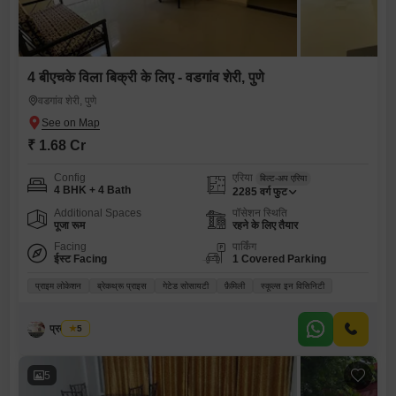
4 बीएचके विला बिक्री के लिए - वडगांव शेरी, पुणे
वडगांव शेरी, पुणे
₹ 1.68 Cr
Config
एरिया
बिल्ट-अप एरिया
4 BHK + 4 Bath
2285
वर्ग फुट
Additional Spaces
पॉसेशन स्थिति
पूजा रूम
रहने के लिए तैयार
Facing
पार्किंग
ईस्ट Facing
1 Covered Parking
प्राइम लोकेशन
ब्रेकथ्रू प्राइस
गेटेड सोसायटी
फ़ैमिली
स्कूल्स इन विसिनिटी
प्रदीप सिंह
5
5