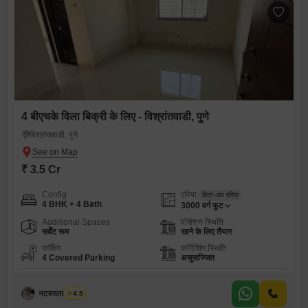
4 बीएचके विला बिक्री के लिए - विश्रांतवाडी, पुणे
विश्रांतवाडी, पुणे
₹ 3.5 Cr
Config
एरिया
बिल्ट-अप एरिया
4 BHK + 4 Bath
3000
वर्ग फुट
Additional Spaces
पॉसेशन स्थिति
सर्वेंट रूम
रहने के लिए तैयार
पार्किंग
फर्निशिंग स्थिति
4 Covered Parking
असुसज्जित
नटवरलाल परमर
4.5