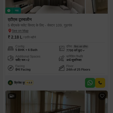
नया
एटीएस टूरमालीन
5 बीएचके फ्लैट किराए के लिए - सेक्टर 109, गुड़गांव
₹ 2.18 L
/ प्रति महीने
Config
एरिया
बिल्ट-अप एरिया
5 BHK + 6 Bath
7700
वर्ग फुट
Additional Spaces
फर्निशिंग स्थिति
सर्वेंट रूम +2
अर्ध-सुसज्जित
Facing
Floor
ईस्ट Facing
24th of 25 Floors
ब्रिजेश कुमार शर्मा
4.8
8