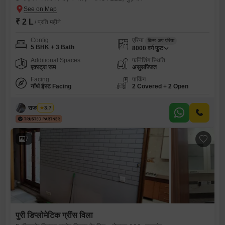
₹ 2 L
/ प्रति महीने
Config
एरिया
बिल्ट-अप एरिया
5 BHK + 3 Bath
8000
वर्ग फुट
Additional Spaces
फर्निशिंग स्थिति
एक्स्ट्रा रूम
असुसज्जित
Facing
पार्किंग
नॉर्थ ईस्ट Facing
2 Covered + 2 Open
राजवीर सिंघ
3.7
7
पुरी डिप्लोमेटिक ग्रींस विला