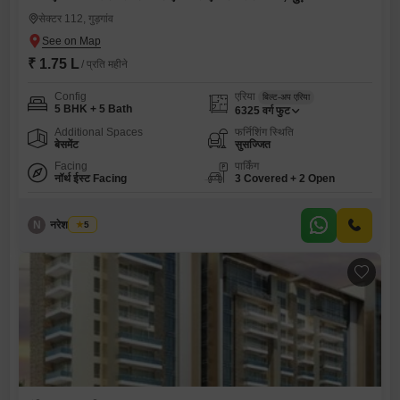
सेक्टर 112, गुड़गांव
₹ 1.75 L
/ प्रति महीने
Config
एरिया
बिल्ट-अप एरिया
5 BHK + 5 Bath
6325
वर्ग फुट
Additional Spaces
फर्निशिंग स्थिति
बेसमेंट
सुसज्जित
Facing
पार्किंग
नॉर्थ ईस्ट Facing
3 Covered + 2 Open
N
नरेश देवरानी
5