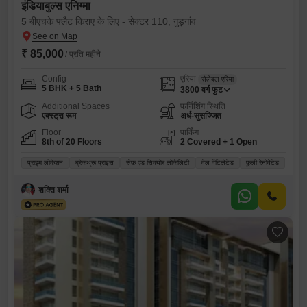
इंडियाबुल्स एनिग्मा
5 बीएचके फ्लैट किराए के लिए - सेक्टर 110, गुड़गांव
₹ 85,000
/ प्रति महीने
Config
एरिया
सेलेबल एरिया
5 BHK + 5 Bath
3800
वर्ग फुट
Additional Spaces
फर्निशिंग स्थिति
एक्स्ट्रा रूम
अर्ध-सुसज्जित
Floor
पार्किंग
8th of 20 Floors
2 Covered + 1 Open
प्राइम लोकेशन
ब्रेकथ्रू प्राइस
सेफ़ एंड सिक्योर लोकैलिटी
वेल वेंटिलेटेड
फ़ुली रेनोवेटेड
शक्ति शर्मा