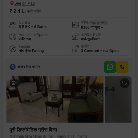
₹ 2.4 L
/ प्रति महीने
Config
एरिया
बिल्ट-अप एरिया
5 BHK + 6 Bath
8300
वर्ग फुट
Additional Spaces
फर्निशिंग स्थिति
सर्वेंट रूम
अर्ध-सुसज्जित
Facing
पार्किंग
नॉर्थ ईस्ट Facing
3 Covered + n/a Open
O
ओंकर सिंह परमार
6
पुरी डिप्लोमेटिक ग्रींस विला
5 बीएचके विला किराए के लिए - सेक्टर 111, गुड़गांव