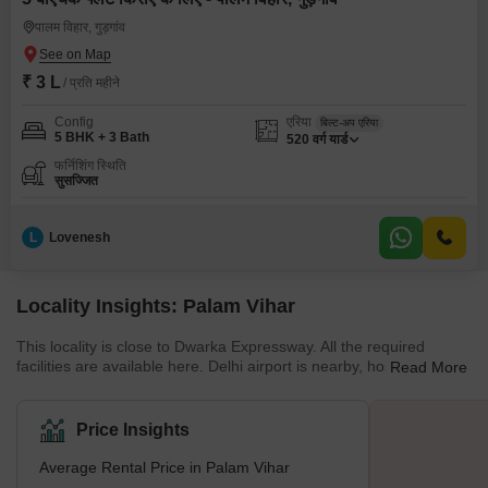
पालम विहार, गुड़गांव
₹ 3 L
/ प्रति महीने
Config
एरिया
बिल्ट-अप एरिया
5 BHK + 3 Bath
520
वर्ग यार्ड
फर्निशिंग स्थिति
सुसज्जित
L
Lovenesh
Locality Insights: Palam Vihar
This locality is close to Dwarka Expressway. All the required
facilities are available here. Delhi airport is nearby, hospitals are
Read More
within walking distance, and schools, markets, and restaurants
are also close. Palam Vihar always has a 24*7 supply of
electricity, and no water shortage is also seen here. The roads
Price Insights
are properly maintained, and the neighbourhood is quite clean
and hygienic. Transportation facilities are also very good as you
Average Rental Price in Palam Vihar
can easily get cabs and autos. T