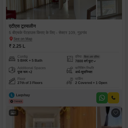
एटीएस टूरमालीन
5 बीएचके पेंटहाउस किराए के लिए - सेक्टर 109, गुड़गांव
₹ 2.25 L
Config
एरिया
बिल्ट-अप एरिया
5 BHK + 5 Bath
7800
वर्ग फुट
Additional Spaces
फर्निशिंग स्थिति
पूजा रूम +2
अर्ध-सुसज्जित
Floor
पार्किंग
27th of 3 Floors
2 Covered + 1 Open
L
Laqshay
2