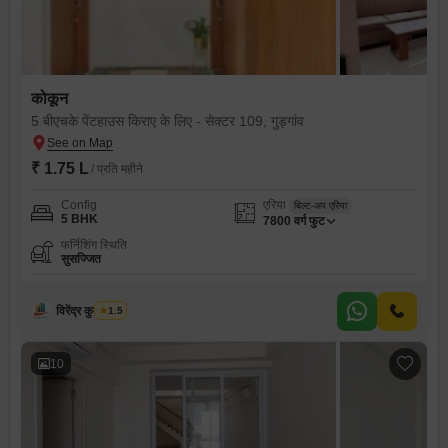
कोकून
5 बीएचके पेंटहाउस किराए के लिए - सेक्टर 109, गुड़गांव
₹ 1.75 L
/ प्रति महीने
Config
एरिया
बिल्ट-अप एरिया
5 BHK
7800
वर्ग फुट
फर्निशिंग स्थिति
सुसज्जित
विरेंद्र कुमार शर्मा
1.5
10