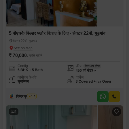
5 बीएचके बिल्डर फ्लोर किराए के लिए - सेक्टर 22बी, गुड़गांव
सेक्टर 22बी, गुड़गांव
₹ 70,000
/ प्रति महीने
Config
एरिया
बिल्ट-अप एरिया
5 BHK + 5 Bath
450
वर्ग मीटर
फर्निशिंग स्थिति
पार्किंग
सुसज्जित
3 Covered + n/a Open
विरेंद्र कुमार शर्मा
1.5
5