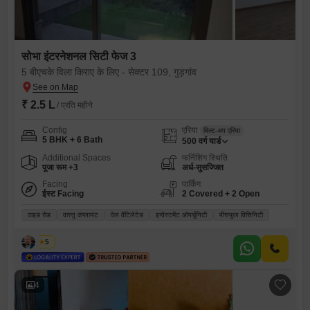
सोभा इंटरनेशनल सिटी फेज 3
5 बीएचके विला किराए के लिए - सेक्टर 109, गुड़गांव
₹ 2.5 L
/ प्रति महीने
Config
एरिया
बिल्ट-अप एरिया
5 BHK + 6 Bath
500
वर्ग यार्ड
Additional Spaces
फर्निशिंग स्थिति
पूजा रूम +3
अर्ध-सुसज्जित
Facing
पार्किंग
ईस्ट Facing
2 Covered + 2 Open
वाइड रोड
वास्तु कंप्लायंट
वेल वेंटिलेटेड
इन्वेस्टमेंट ऑपर्चूनिटी
पीसफुल विसिनिटी
हितेश
5
4