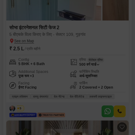
सोभा इंटरनेशनल सिटी फेज 2
5 बीएचके विला किराए के लिए - सेक्टर 109, गुड़गांव
₹ 2.5 L
/ प्रति महीने
Config
एरिया
सेलेबल एरिया
5 BHK + 6 Bath
500
वर्ग यार्ड
Additional Spaces
फर्निशिंग स्थिति
पूजा रूम +3
अर्ध-सुसज्जित
Facing
पार्किंग
ईस्ट Facing
2 Covered + 2 Open
प्राइम लोकेशन
वास्तु कंप्लायंट
वेल मेंटेन्ड
वेल वेंटिलेटेड
लक्जरी लाइफस्टाइल
हितेश
5