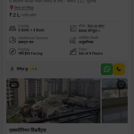
5 बीएचके बिल्डर फ्लोर किराए के लिए - सेक्टर 111, गुड़गांव
₹ 2 L
/ प्रति महीने
Config
एरिया
बिल्ट-अप एरिया
5 BHK + 4 Bath
8000
वर्ग फुट
Additional Spaces
फर्निशिंग स्थिति
एक्स्ट्रा रूम
असुसज्जित
Facing
Floor
नॉर्थ ईस्ट Facing
5th of 9 Floors
विरेंद्र कुमार शर्मा
1.5
5
एक्सपीरियन विंडचैंट्स