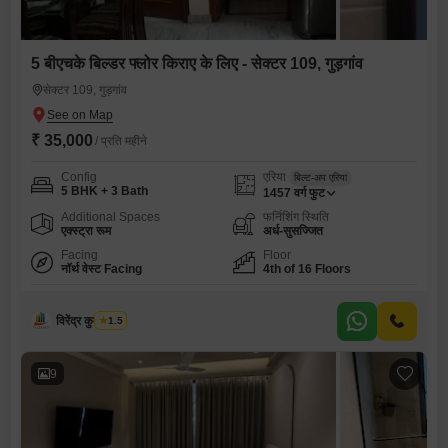
5 बीएचके बिल्डर फ्लोर किराए के लिए - सेक्टर 109, गुड़गांव
सेक्टर 109, गुड़गांव
₹ 35,000
/ प्रति महीने
Config
एरिया
बिल्ट-अप एरिया
5 BHK + 3 Bath
1457
वर्ग फुट
Additional Spaces
फर्निशिंग स्थिति
एक्स्ट्रा रूम
अर्ध-सुसज्जित
Facing
Floor
नॉर्थ वेस्ट Facing
4th of 16 Floors
विरेंद्र कुमार शर्मा
1.5
9