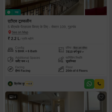
नया
एटीएस टूरमालीन
5 बीएचके पेंटहाउस किराए के लिए - सेक्टर 109, गुड़गांव
₹ 2.2 L
/ प्रति महीने
Config
एरिया
बिल्ट-अप एरिया
5 BHK + 6 Bath
7810
वर्ग फुट
Additional Spaces
फर्निशिंग स्थिति
सर्वेंट रूम +1
सुसज्जित
Facing
Floor
ईस्ट Facing
20th of 4 Floors
ब्रिजेश कुमार शर्मा
4.8
24