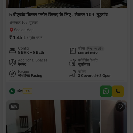
5 बीएचके बिल्डर फ्लोर किराए के लिए - सेक्टर 109, गुड़गांव
सेक्टर 109, गुड़गांव
₹ 1.45 L
/ प्रति महीने
Config
एरिया
बिल्ट-अप एरिया
5 BHK + 5 Bath
600
वर्ग यार्ड
Additional Spaces
फर्निशिंग स्थिति
बेसमेंट
सुसज्जित
Facing
पार्किंग
नॉर्थ ईस्ट Facing
3 Covered + 2 Open
N
नरेश देवरानी
5
8