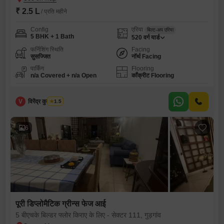
₹ 2.5 L
/ प्रति महीने
Config
एरिया
बिल्ट-अप एरिया
5 BHK + 1 Bath
520
वर्ग यार्ड
फर्निशिंग स्थिति
Facing
सुसज्जित
नॉर्थ Facing
पार्किंग
Flooring
n/a Covered + n/a Open
कॉंक्रीट Flooring
V
विरेंद्र कुमार शर्मा
1.5
6
पूरी डिप्लोमैटिक ग्रीन्स फेज आई
5 बीएचके बिल्डर फ्लोर किराए के लिए - सेक्टर 111, गुड़गांव