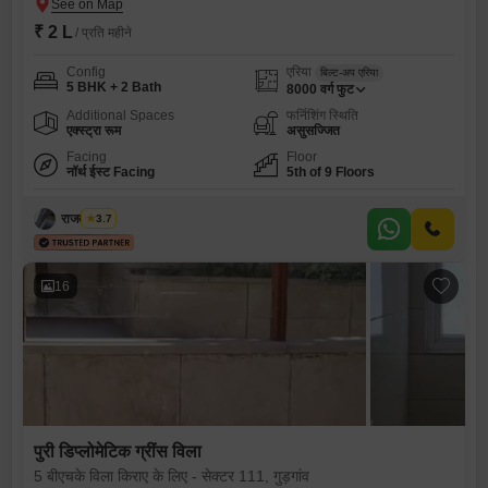
₹ 2 L
/ प्रति महीने
Config
एरिया
बिल्ट-अप एरिया
5 BHK + 2 Bath
8000
वर्ग फुट
Additional Spaces
फर्निशिंग स्थिति
एक्स्ट्रा रूम
असुसज्जित
Facing
Floor
नॉर्थ ईस्ट Facing
5th of 9 Floors
राजवीर सिंघ
3.7
16
पुरी डिप्लोमेटिक ग्रींस विला
5 बीएचके विला किराए के लिए - सेक्टर 111, गुड़गांव