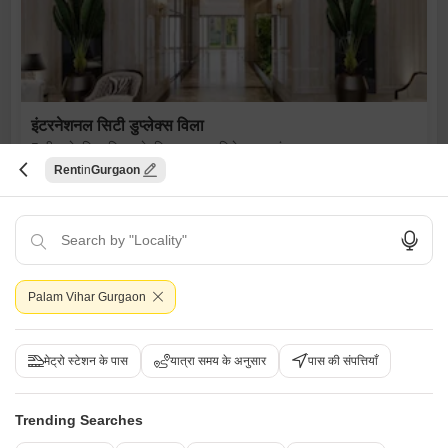
इंटरनेशनल सिटी डुप्लेक्स विला
5 बीएचके विला किराए के लिए - बाबुपुर विलेज, गुड़गांव
Rent
Gurgaon
₹ 2 L
/ प्रति महीने
Config
एरिया
बिल्ट-अप एरिया
5 BHK + 5 Bath
600
वर्ग यार्ड
Additional Spaces
फर्निशिंग स्थिति
पूजा रूम +1
अर्ध-सुसज्जित
Palam Vihar Gurgaon
पार्किंग
2 Covered + 2 Open
मेट्रो स्टेशन के पास
यात्रा समय के अनुसार
पास की संपत्तियाँ
Chaitanya Kaushik
5
Trending Searches
6