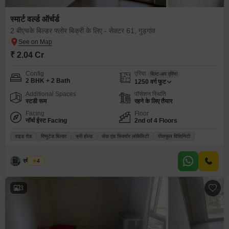
स्मार्ट वर्ल्ड ऑर्चर्ड
2 बीएचके बिल्डर फ्लोर बिक्री के लिए - सेक्टर 61, गुड़गांव
₹ 2.04 Cr
Config
एरिया
बिल्ट-अप एरिया
2 BHK + 2 Bath
1250
वर्ग फुट
Additional Spaces
पॉसेशन स्थिति
स्टडी रूम
रहने के लिए तैयार
Facing
Floor
नॉर्थ ईस्ट Facing
2nd of 4 Floors
वाइड रोड
रिप्यूटेड बिल्डर
फ्री होल्ड
सेफ़ एंड सिक्योर लोकैलिटी
पीसफुल विसिनिटी
रमेश मेहरा
4
3