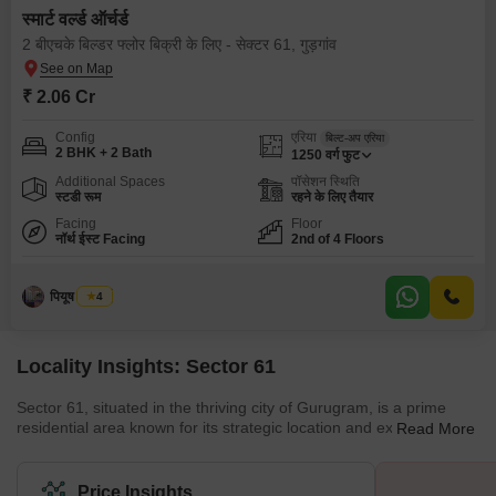
स्मार्ट वर्ल्ड ऑर्चर्ड
2 बीएचके बिल्डर फ्लोर बिक्री के लिए - सेक्टर 61, गुड़गांव
₹ 2.06 Cr
Config
एरिया
बिल्ट-अप एरिया
2 BHK + 2 Bath
1250
वर्ग फुट
Additional Spaces
पॉसेशन स्थिति
स्टडी रूम
रहने के लिए तैयार
Facing
Floor
नॉर्थ ईस्ट Facing
2nd of 4 Floors
पियूष बाजपाई
4
Locality Insights: Sector 61
Sector 61, situated in the thriving city of Gurugram, is a prime
residential area known for its strategic location and excellent
Read More
connectivity within the Delhi NCR region. This locality, nestled
along the Golf Course Extension Road towards the south of
Gurugram, stands out for its well-planned infrastructure and
Price Insights