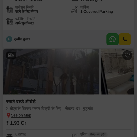
1150
वर्ग फुट
पॉसेशन स्थिति
पार्किंग
रहने के लिए तैयार
1 Covered Parking
फर्निशिंग स्थिति
अर्ध-सुसज्जित
P
प्रवीण कुमार
6
स्मार्ट वर्ल्ड ऑर्चर्ड
2 बीएचके बिल्डर फ्लोर बिक्री के लिए - सेक्टर 61, गुड़गांव
₹ 1.93 Cr
Config
एरिया
बिल्ट-अप एरिया