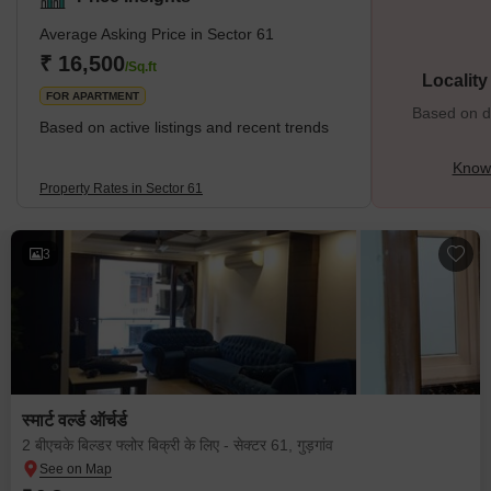
accessibility. The proximity of Sector 61 to key neighbouring
localities such as Sector 60, Sector 63, Sushant Lok-II, Sushant
Average Asking Price in Sector 61
Lok-III, and Sector 58 enhances its residential appeal,
₹ 16,500
/Sq.ft
Localit
FOR APARTMENT
Based on de
Based on active listings and recent trends
Know 
Property Rates in Sector 61
3
स्मार्ट वर्ल्ड ऑर्चर्ड
2 बीएचके बिल्डर फ्लोर बिक्री के लिए - सेक्टर 61, गुड़गांव