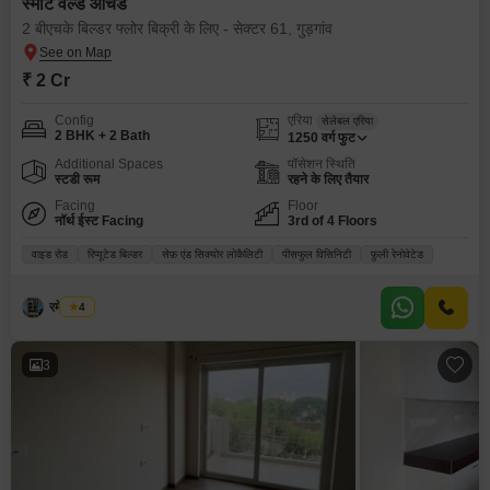
स्मार्ट वर्ल्ड ऑर्चर्ड
2 बीएचके बिल्डर फ्लोर बिक्री के लिए - सेक्टर 61, गुड़गांव
₹ 2 Cr
Config
एरिया
सेलेबल एरिया
2 BHK + 2 Bath
1250
वर्ग फुट
Additional Spaces
पॉसेशन स्थिति
स्टडी रूम
रहने के लिए तैयार
Facing
Floor
नॉर्थ ईस्ट Facing
3rd of 4 Floors
वाइड रोड
रिप्यूटेड बिल्डर
सेफ़ एंड सिक्योर लोकैलिटी
पीसफुल विसिनिटी
फ़ुली रेनोवेटेड
रमेश मेहरा
4
3