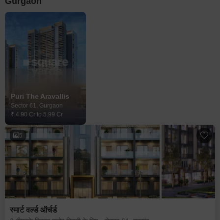
Gurgaon
Puri The Aravallis
Sector 61, Gurgaon
₹ 4.90 Cr to 5.99 Cr
5
स्मार्ट वर्ल्ड ऑर्चर्ड