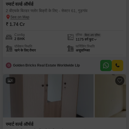
स्मार्ट वर्ल्ड ऑर्चर्ड
2 बीएचके बिल्डर फ्लोर बिक्री के लिए - सेक्टर 61, गुड़गांव
₹ 1.74 Cr
Config
एरिया
बिल्ट-अप एरिया
2 BHK
1175
वर्ग फुट
पॉसेशन स्थिति
फर्निशिंग स्थिति
रहने के लिए तैयार
असुसज्जित
G
Golden Bricks Real Estate Worldwide Llp
6
स्मार्ट वर्ल्ड ऑर्चर्ड