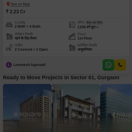
₹ 2.23 Cr
Config
एरिया
बिल्ट-अप एरिया
2 BHK + 4 Bath
1208
वर्ग फुट
पॉसेशन स्थिति
Floor
रहने के लिए तैयार
1st Floor
पार्किंग
फर्निशिंग स्थिति
2 Covered + 2 Open
असुसज्जित
L
Lovenesh Agarwall
Ready to Move Projects in Sector 61, Gurgaon