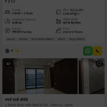
₹ 2 Cr
Config
एरिया
बिल्ट-अप एरिया
2 BHK + 2 Bath
1258
वर्ग फुट
Additional Spaces
पॉसेशन स्थिति
स्टडी रूम
रहने के लिए तैयार
Facing
Floor
नॉर्थ ईस्ट Facing
2nd of 4 Floors
वाइड रोड
फ्री होल्ड
सेफ़ एंड सिक्योर लोकैलिटी
स्पेशियस
पीसफुल विसिनिटी
रमेश मेहरा
4
3
स्मार्ट वर्ल्ड ऑर्चर्ड
2 बीएचके बिल्डर फ्लोर बिक्री के लिए - सेक्टर 61, गुड़गांव