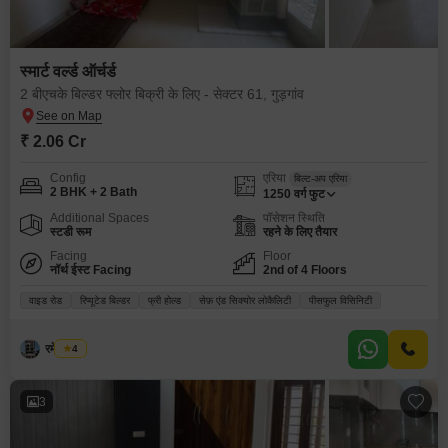
स्मार्ट वर्ल्ड ऑर्चर्ड
2 बीएचके बिल्डर फ्लोर बिक्री के लिए - सेक्टर 61, गुड़गांव
₹ 2.06 Cr
Config
एरिया
बिल्ट-अप एरिया
2 BHK + 2 Bath
1250
वर्ग फुट
Additional Spaces
पॉसेशन स्थिति
स्टडी रूम
रहने के लिए तैयार
Facing
Floor
नॉर्थ ईस्ट Facing
2nd of 4 Floors
वाइड रोड
रिप्यूटेड बिल्डर
फ्री होल्ड
सेफ़ एंड सिक्योर लोकैलिटी
पीसफुल विसिनिटी
रमेश मेहरा
4
3