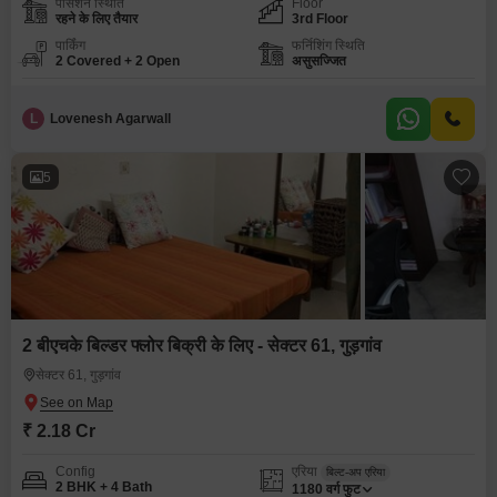
पॉसेशन स्थिति
Floor
रहने के लिए तैयार
3rd Floor
पार्किंग
फर्निशिंग स्थिति
2 Covered + 2 Open
असुसज्जित
L
Lovenesh Agarwall
5
2 बीएचके बिल्डर फ्लोर बिक्री के लिए - सेक्टर 61, गुड़गांव
सेक्टर 61, गुड़गांव
₹ 2.18 Cr
Config
एरिया
बिल्ट-अप एरिया
2 BHK + 4 Bath
1180
वर्ग फुट