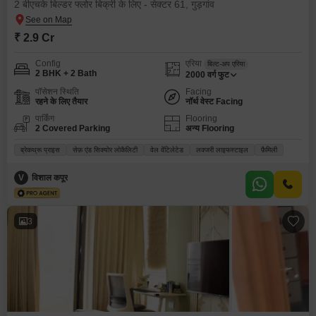
2 बीएचके बिल्डर फ्लोर बिक्री के लिए - सेक्टर 61, गुड़गांव
₹ 2.9 Cr
Config
एरिया
बिल्ट-अप एरिया
2 BHK + 2 Bath
2000
वर्ग फुट
पॉसेशन स्थिति
Facing
रहने के लिए तैयार
नॉर्थ वेस्ट Facing
पार्किंग
Flooring
2 Covered Parking
अन्य Flooring
ब्रेकथ्रू प्राइस
सेफ़ एंड सिक्योर लोकैलिटी
वेल वेंटिलेटेड
लक्जरी लाइफस्टाइल
फ़ैमिली
V
विशाल कपूर
3