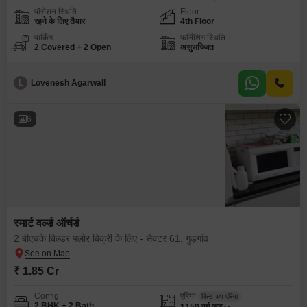
पॉसेशन स्थिति
Floor
रहने के लिए तैयार
4th Floor
पार्किंग
फर्निशिंग स्थिति
2 Covered + 2 Open
असुसज्जित
L
Lovenesh Agarwall
6
स्मार्ट वर्ल्ड ऑर्चर्ड
2 बीएचके बिल्डर फ्लोर बिक्री के लिए - सेक्टर 61, गुड़गांव
₹ 1.85 Cr
Config
एरिया
बिल्ट-अप एरिया
2 BHK + 2 Bath