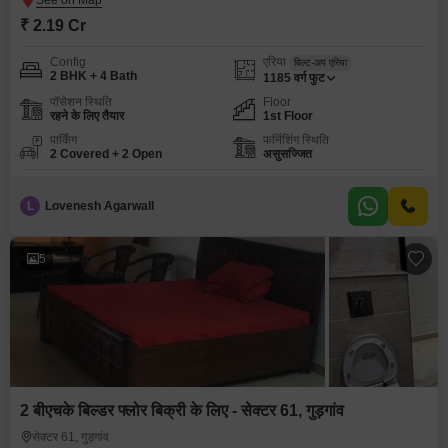
₹ 2.19 Cr
Config
एरिया
बिल्ट-अप एरिया
2 BHK + 4 Bath
1185
वर्ग फुट
पॉसेशन स्थिति
Floor
रहने के लिए तैयार
1st Floor
पार्किंग
फर्निशिंग स्थिति
2 Covered + 2 Open
असुसज्जित
L
Lovenesh Agarwall
5
2 बीएचके बिल्डर फ्लोर बिक्री के लिए - सेक्टर 61, गुड़गांव
सेक्टर 61, गुड़गांव