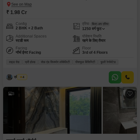
₹ 1.98 Cr
Config
एरिया
बिल्ट-अप एरिया
2 BHK + 2 Bath
1250
वर्ग फुट
Additional Spaces
पॉसेशन स्थिति
स्टडी रूम
रहने के लिए तैयार
Facing
Floor
नॉर्थ ईस्ट Facing
3rd of 4 Floors
वाइड रोड
फ्री होल्ड
सेफ़ एंड सिक्योर लोकैलिटी
पीसफुल विसिनिटी
फ़ुली रेनोवेटेड
रमेश मेहरा
4
3