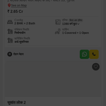
2 बीएचके बिल्डर फ्लोर बिक्री के लिए - सेक्टर 59, गुड़गांव
₹ 2.65 Cr
Config
एरिया
बिल्ट-अप एरिया
2 BHK + 2 Bath
1390
वर्ग फुट
पॉसेशन स्थिति
पार्किंग
निर्माणाधीन
1 Covered + 1 Open
फर्निशिंग स्थिति
अर्ध-सुसज्जित
R
रोहन मेहरा
सुशांत लोक 2