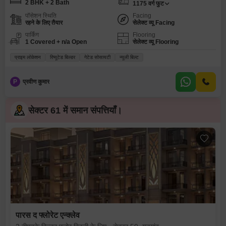
2 BHK + 2 Bath
1175
वर्ग फुट
पॉसेशन स्थिति
Facing
रहने के लिए तैयार
सेलेक्ट व्यू Facing
पार्किंग
Flooring
1 Covered + n/a Open
सेलेक्ट व्यू Flooring
प्राइम लोकेशन
रिप्यूटेड बिल्डर
गेटेड सोसायटी
न्यूली बिल्ट
P
प्रवीण कुमार
सेक्टर 61 में समान संपत्तियाँ।
पारस द फ्लोरेट एन्क्लेव