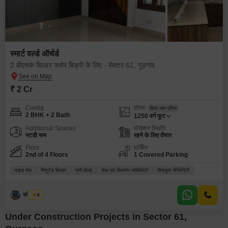
स्मार्ट वर्ल्ड ऑर्चर्ड
2 बीएचके बिल्डर फ्लोर बिक्री के लिए - सेक्टर 61, गुड़गांव
₹ 2 Cr
Config
एरिया
बिल्ट-अप एरिया
2 BHK + 2 Bath
1250
वर्ग फुट
Additional Spaces
पॉसेशन स्थिति
स्टडी रूम
रहने के लिए तैयार
Floor
पार्किंग
2nd of 4 Floors
1 Covered Parking
वाइड रोड
रिप्यूटेड बिल्डर
फ्री होल्ड
सेफ़ एंड सिक्योर लोकैलिटी
पीसफुल विसिनिटी
रमेश मेहरा
4
Under Construction Projects in Sector 61,