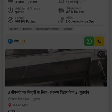
3 BHK + 2 Bath
40
वर्ग यार्ड
Additional Spaces
पॉसेशन स्थिति
पूजा रूम
रहने के लिए तैयार
Facing
पार्किंग
नॉर्थ ईस्ट Facing
1 Covered + n/a Open
फ्री होल्ड
वेल मेंटेन्ड
सेफ़ एंड सिक्योर लोकैलिटी
अफोर्डेबल
D
दीपक चौहान
5
3 बीएचके घर बिक्री के लिए - लक्ष्मण विहार फेज 2, गुड़गांव
लक्ष्मण विहार फेज 2, गुड़गांव
₹ 72 L