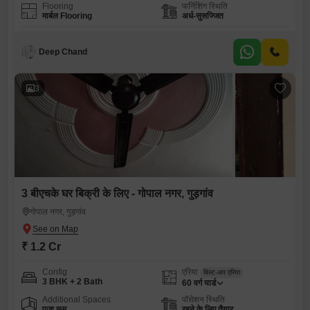
Flooring
फर्निशिंग स्थिति
मार्बल Flooring
अर्ध-सुसज्जित
Deep Chand
3
3 बीएचके घर बिक्री के लिए - गोपाल नगर, गुड़गांव
गोपाल नगर, गुड़गांव
₹ 1.2 Cr
Config
एरिया
बिल्ट-अप एरिया
3 BHK + 2 Bath
60
वर्ग यार्ड
Additional Spaces
पॉसेशन स्थिति
पूजा रूम
रहने के लिए तैयार