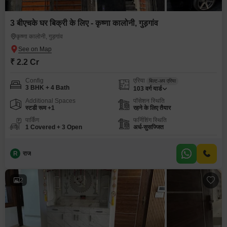
3 बीएचके घर बिक्री के लिए - कृष्णा कालोनी, गुड़गांव
कृष्णा कालोनी, गुड़गांव
₹ 2.2 Cr
Config
एरिया
बिल्ट-अप एरिया
3 BHK + 4 Bath
103
वर्ग यार्ड
Additional Spaces
पॉसेशन स्थिति
स्टडी रूम +1
रहने के लिए तैयार
पार्किंग
फर्निशिंग स्थिति
1 Covered + 3 Open
अर्ध-सुसज्जित
R
राज
2