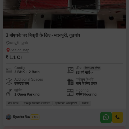
3 बीएचके घर बिक्री के लिए - मदनपुरी, गुड़गांव
मदनपुरी, गुड़गांव
₹ 1.1 Cr
Config
एरिया
बिल्ट-अप एरिया
3 BHK + 2 Bath
83
वर्ग यार्ड
Additional Spaces
पॉसेशन स्थिति
एक्स्ट्रा रूम
रहने के लिए तैयार
पार्किंग
Flooring
1 Open Parking
मार्बल Flooring
वेल मेंटेन्ड
सेफ़ एंड सिक्योर लोकैलिटी
इन्वेस्टमेंट ऑपर्चूनिटी
फ़ैमिली
ब्रिकलेन रियल एस्टेट
3.5