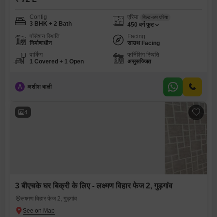
Config
एरिया
बिल्ट-अप एरिया
3 BHK + 2 Bath
450
वर्ग फुट
पॉसेशन स्थिति
Facing
निर्माणाधीन
साउथ Facing
पार्किंग
फर्निशिंग स्थिति
1 Covered + 1 Open
असुसज्जित
A
अशीश बाली
4
3 बीएचके घर बिक्री के लिए - लक्ष्मण विहार फेज 2, गुड़गांव
लक्ष्मण विहार फेज 2, गुड़गांव