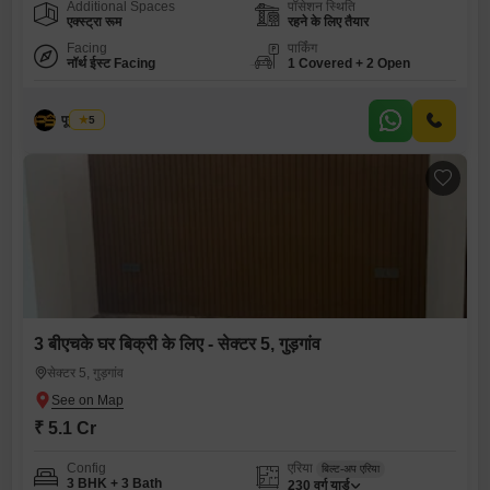
Additional Spaces
पॉसेशन स्थिति
एक्स्ट्रा रूम
रहने के लिए तैयार
Facing
पार्किंग
नॉर्थ ईस्ट Facing
1 Covered + 2 Open
पूनम सैनी
5
3 बीएचके घर बिक्री के लिए - सेक्टर 5, गुड़गांव
सेक्टर 5, गुड़गांव
₹ 5.1 Cr
Config
एरिया
बिल्ट-अप एरिया
3 BHK + 3 Bath
230
वर्ग यार्ड