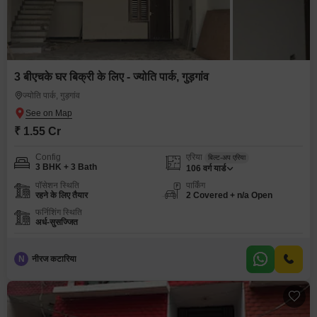
3 बीएचके घर बिक्री के लिए - ज्योति पार्क, गुड़गांव
ज्योति पार्क, गुड़गांव
₹ 1.55 Cr
Config
एरिया
बिल्ट-अप एरिया
3 BHK + 3 Bath
106
वर्ग यार्ड
पॉसेशन स्थिति
पार्किंग
रहने के लिए तैयार
2 Covered + n/a Open
फर्निशिंग स्थिति
अर्ध-सुसज्जित
N
नीरज कटारिया