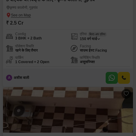
कृष्णा कालोनी, गुड़गांव
₹ 2.5 Cr
Config
एरिया
बिल्ट-अप एरिया
3 BHK + 2 Bath
150
वर्ग यार्ड
पॉसेशन स्थिति
Facing
रहने के लिए तैयार
साउथ ईस्ट Facing
पार्किंग
फर्निशिंग स्थिति
1 Covered + 2 Open
असुसज्जित
A
अशीश बाली