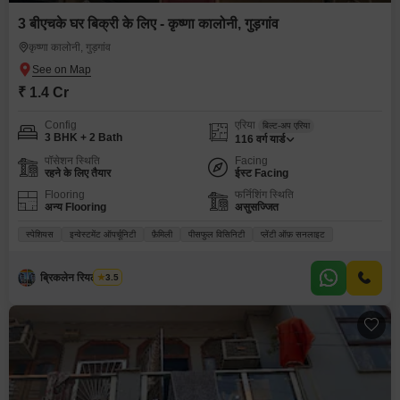
3 बीएचके घर बिक्री के लिए - कृष्णा कालोनी, गुड़गांव
कृष्णा कालोनी, गुड़गांव
₹ 1.4 Cr
Config
एरिया
बिल्ट-अप एरिया
3 BHK + 2 Bath
116
वर्ग यार्ड
पॉसेशन स्थिति
Facing
रहने के लिए तैयार
ईस्ट Facing
Flooring
फर्निशिंग स्थिति
अन्य Flooring
असुसज्जित
स्पेशियस
इन्वेस्टमेंट ऑपर्चूनिटी
फ़ैमिली
पीसफुल विसिनिटी
प्लेंटी ऑफ़ सनलाइट
ब्रिकलेन रियल एस्टेट
3.5