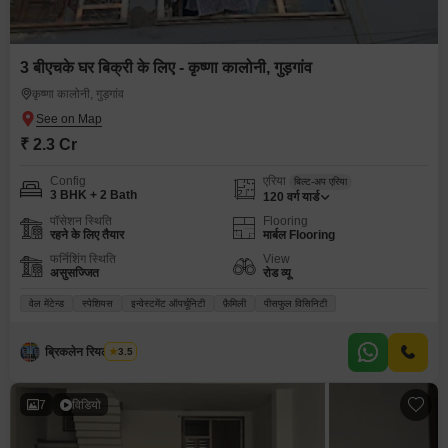
3 बीएचके घर बिक्री के लिए - कृष्णा कालोनी, गुड़गांव
कृष्णा कालोनी, गुड़गांव
₹ 2.3 Cr
Config
एरिया
बिल्ट-अप एरिया
3 BHK + 2 Bath
120
वर्ग यार्ड
पॉसेशन स्थिति
Flooring
रहने के लिए तैयार
मार्बल Flooring
फर्निशिंग स्थिति
View
असुसज्जित
रोड व्यू
वेल मेंटेन्ड
स्पेशियस
इन्वेस्टमेंट ऑपर्चूनिटी
फ़ैमिली
पीसफुल विसिनिटी
ब्रिकलेन रियल एस्टेट
3.5
7
विडियो