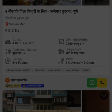
4 बीएचके विला बिक्री के लिए - अम्बेगाव बुद्रुक, पुणे
अम्बेगाव बुद्रुक, पुणे
₹ 2.2 Cr
Config
एरिया
बिल्ट-अप एरिया
4 BHK + 4 Bath
2400
वर्ग फुट
Additional Spaces
पॉसेशन स्थिति
पूजा रूम +2
रहने के लिए तैयार
Facing
पार्किंग
ईस्ट Facing
3 Covered + 1 Open
सेफ़ एंड सिक्योर लोकैलिटी
क्विक डील
वास्तु कंप्लायंट
प्राइम लोकेशन
फ़ैमिली
P
प्रीत प्रॉपर्टीज़
12