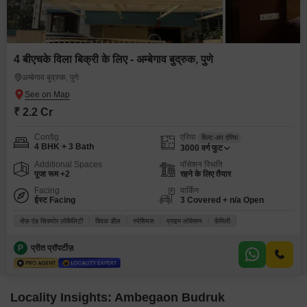
4 बीएचके विला बिक्री के लिए - अम्बेगाव बुद्रुक, पुणे
अम्बेगाव बुद्रुक, पुणे
₹ 2.2 Cr
Config
एरिया
बिल्ट-अप एरिया
4 BHK + 3 Bath
3000
वर्ग फुट
Additional Spaces
पॉसेशन स्थिति
पूजा रूम +2
रहने के लिए तैयार
Facing
पार्किंग
ईस्ट Facing
3 Covered + n/a Open
सेफ़ एंड सिक्योर लोकैलिटी
क्विक डील
स्पेशियस
प्राइम लोकेशन
फ़ैमिली
P
प्रीत प्रॉपर्टीज़
Locality Insights: Ambegaon Budruk