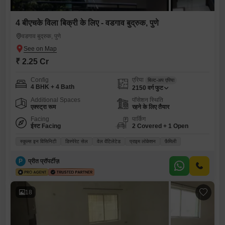
4 बीएचके विला बिक्री के लिए - वडगाव बुद्रुक, पुणे
वडगाव बुद्रुक, पुणे
₹ 2.25 Cr
Config
एरिया
बिल्ट-अप एरिया
4 BHK + 4 Bath
2150
वर्ग फुट
Additional Spaces
पॉसेशन स्थिति
एक्स्ट्रा रूम
रहने के लिए तैयार
Facing
पार्किंग
ईस्ट Facing
2 Covered + 1 Open
स्कूल्स इन विसिनिटी
डिस्पेरेट सेल
वेल वेंटिलेटेड
प्राइम लोकेशन
फ़ैमिली
P
प्रीत प्रॉपर्टीज़
18