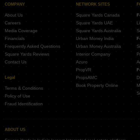
COMPANY
NETWORK SITES
F
About Us
Square Yards Canada
F
Careers
Square Yards UAE
L
Media Coverage
Square Yards Australia
S
Financials
Urban Money India
F
Frequently Asked Questions
Urban Money Australia
S
Square Yards Reviews
Interior Company
P
Contact Us
Azuro
A
PropVR
F
Legal
PropsAMC
D
Book Property Online
M
Terms & Conditions
S
Policy of Use
Fraud Identification
ABOUT US