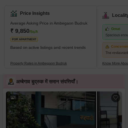
Price Insights
Locali
Average Asking Price in Ambegaon Budruk
Great
₹ 9,850
/Sq.ft
Spacious enoug
FOR APARTMENT
Concerni
Based on active listings and recent trends
The restaurant 
Property Rates in Ambegaon Budruk
Know More Abo
अम्बेगाव बुद्रुक में समान संपत्तियाँ।
5