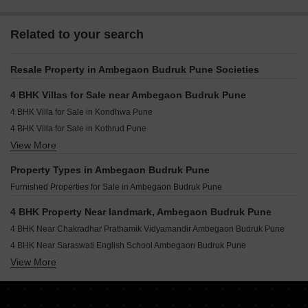
Related to your search
Resale Property in Ambegaon Budruk Pune Societies
4 BHK Villas for Sale near Ambegaon Budruk Pune
4 BHK Villa for Sale in Kondhwa Pune
4 BHK Villa for Sale in Kothrud Pune
View More
4 BHK Villa for Sale in Undri Pune
4 BHK Villa for Sale in Dhayari Pune
Property Types in Ambegaon Budruk Pune
4 BHK Villa for Sale in Sinhagad Road Pune
Furnished Properties for Sale in Ambegaon Budruk Pune
4 BHK Villa for Sale in Mohammadwadi Pune
4 BHK Villa for Sale in Karve Nagar Pune
4 BHK Property Near landmark, Ambegaon Budruk Pune
4 BHK Villa for Sale in Wanwadi Pune
4 BHK Near Chakradhar Prathamik Vidyamandir Ambegaon Budruk Pune
4 BHK Villa for Sale in Bibwewadi Pune
4 BHK Near Saraswati English School Ambegaon Budruk Pune
4 BHK Villa for Sale in Sahakar Nagar Pune
View More
4 BHK Near Podar International School Ambegaon Budruk Pune