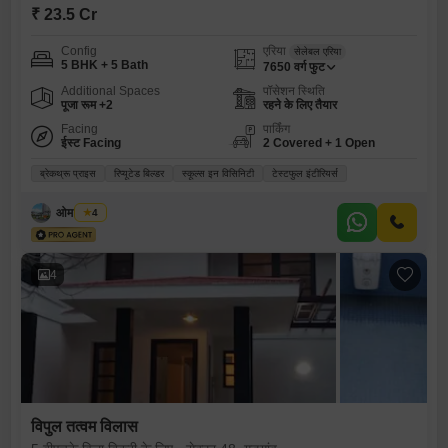
₹ 23.5 Cr
Config
एरिया
सेलेबल एरिया
5 BHK + 5 Bath
7650
वर्ग फुट
Additional Spaces
पॉसेशन स्थिति
पूजा रूम +2
रहने के लिए तैयार
Facing
पार्किंग
ईस्ट Facing
2 Covered + 1 Open
ब्रेकथ्रू प्राइस
रिप्यूटेड बिल्डर
स्कूल्स इन विसिनिटी
टेस्टफुल इंटीरियर्स
ओम प्रकाश
4
4
विपुल तत्वम विलास