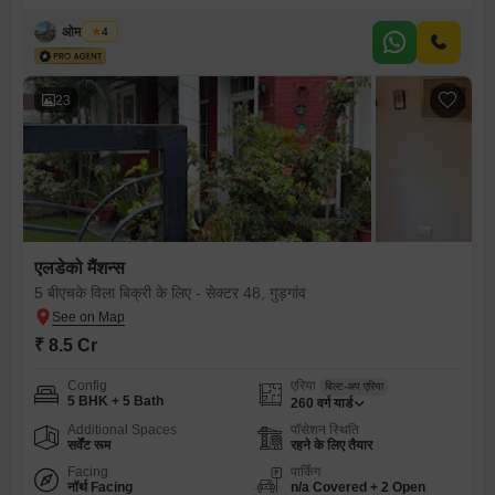
ओम प्रकाश
4
23
एलडेको मैंशन्स
5 बीएचके विला बिक्री के लिए - सेक्टर 48, गुड़गांव
₹ 8.5 Cr
Config
एरिया
बिल्ट-अप एरिया
5 BHK + 5 Bath
260
वर्ग यार्ड
Additional Spaces
पॉसेशन स्थिति
सर्वेंट रूम
रहने के लिए तैयार
Facing
पार्किंग
नॉर्थ Facing
n/a Covered + 2 Open