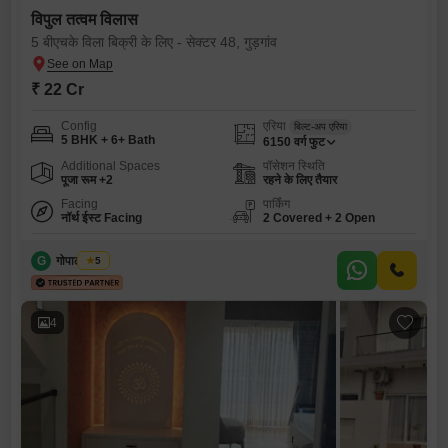
विपुल तत्वम विलास
5 बीएचके विला बिक्री के लिए - सेक्टर 48, गुड़गांव
₹ 22 Cr
Config
एरिया
बिल्ट-अप एरिया
5 BHK + 6+ Bath
6150
वर्ग फुट
Additional Spaces
पॉसेशन स्थिति
पूजा रूम +2
रहने के लिए तैयार
Facing
पार्किंग
नॉर्थ ईस्ट Facing
2 Covered + 2 Open
G
गोपाल चौधरी
5
4