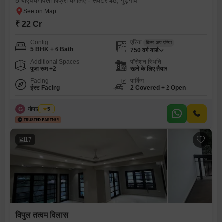
5 बीएचके विला बिक्री के लिए - सेक्टर 48, गुड़गांव
₹ 22 Cr
Config
एरिया
बिल्ट-अप एरिया
5 BHK + 6 Bath
750
वर्ग यार्ड
Additional Spaces
पॉसेशन स्थिति
पूजा रूम +2
रहने के लिए तैयार
Facing
पार्किंग
ईस्ट Facing
2 Covered + 2 Open
G
गोपाल चौधरी
5
17
विपुल तत्वम विलास