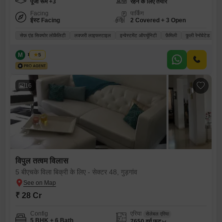
पूजा रूम +3
रहने के लिए तैयार
Facing
पार्किंग
ईस्ट Facing
2 Covered + 3 Open
सेफ़ एंड सिक्योर लोकैलिटी
लक्जरी लाइफस्टाइल
इन्वेस्टमेंट ऑपर्चूनिटी
फ़ैमिली
फ़ुली रेनोवेटेड
M
मोनू शर्मा
5
16
विपुल तत्वम विलास
5 बीएचके विला बिक्री के लिए - सेक्टर 48, गुड़गांव
₹ 28 Cr
Config
एरिया
सेलेबल एरिया
5 BHK + 6 Bath
7650
वर्ग फुट