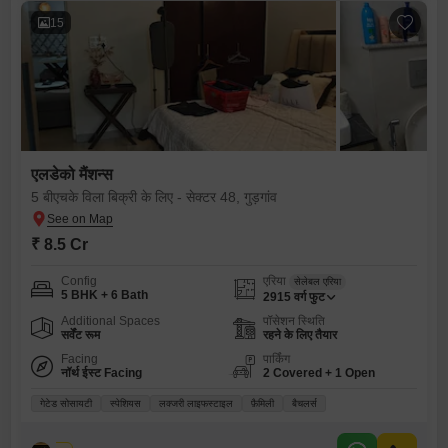
15
एलडेको मैंशन्स
5 बीएचके विला बिक्री के लिए - सेक्टर 48, गुड़गांव
₹ 8.5 Cr
Config
एरिया
सेलेबल एरिया
5 BHK + 6 Bath
2915
वर्ग फुट
Additional Spaces
पॉसेशन स्थिति
सर्वेंट रूम
रहने के लिए तैयार
Facing
पार्किंग
नॉर्थ ईस्ट Facing
2 Covered + 1 Open
गेटेड सोसायटी
स्पेशियस
लक्जरी लाइफस्टाइल
फ़ैमिली
बैचलर्स