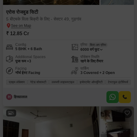
एरोस रोजवुड सिटी
5 बीएचके विला बिक्री के लिए - सेक्टर 49, गुड़गांव
₹ 12.85 Cr
Config
एरिया
बिल्ट-अप एरिया
5 BHK + 6 Bath
6000
वर्ग फुट
Additional Spaces
पॉसेशन स्थिति
पूजा रूम +3
रहने के लिए तैयार
Facing
पार्किंग
नॉर्थ ईस्ट Facing
3 Covered + 2 Open
प्राइम लोकेशन
गेटेड सोसायटी
लक्जरी लाइफस्टाइल
इन्वेस्टमेंट ऑपर्चूनिटी
टेस्टफुल इंटीरियर्स
H
हिरद्यालाल
5