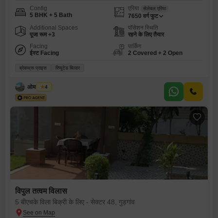
Config
एरिया
सेलेबल एरिया
5 BHK + 5 Bath
7650
वर्ग फुट
Additional Spaces
पॉसेशन स्थिति
पूजा रूम +3
रहने के लिए तैयार
Facing
पार्किंग
ईस्ट Facing
2 Covered + 2 Open
ब्रेकथ्रू प्राइस
रिप्यूटेड बिल्डर
ओम प्रकाश
4
विपुल तत्वम विलास
5 बीएचके विला बिक्री के लिए - सेक्टर 48, गुड़गांव