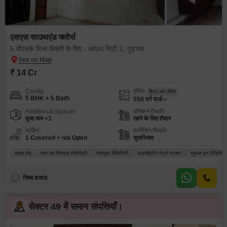
एसएस साउथएंड फ्लोर्स
5 बीएचके विला बिक्री के लिए - साउथ सिटी 2, गुड़गांव
₹ 14 Cr
Config
एरिया
बिल्ट-अप एरिया
5 BHK + 5 Bath
550
वर्ग यार्ड
Additional Spaces
पॉसेशन स्थिति
पूजा रूम +3
रहने के लिए तैयार
पार्किंग
फर्निशिंग स्थिति
1 Covered + n/a Open
सुसज्जित
वाइड रोड
सेफ़ एंड सिक्योर लोकैलिटी
पीसफुल विसिनिटी
अडजॉइनिंग मेट्रो स्टेशन
स्कूल्स इन विसिनिटी
R
रिषब बजाज
सेक्टर 49 में समान संपत्तियाँ।