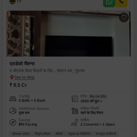
शिव
3.5
एलडेको मैंशन्स
5 बीएचके विला बिक्री के लिए - सेक्टर 48, गुड़गांव
₹ 8.5 Cr
Config
एरिया
बिल्ट-अप एरिया
5 BHK + 5 Bath
3000
वर्ग फुट
Additional Spaces
पॉसेशन स्थिति
पूजा रूम
रहने के लिए तैयार
Facing
पार्किंग
ईस्ट Facing
2 Covered + 1 Open
ब्रेकथ्रू प्राइस
रिप्यूटेड बिल्डर
फ़ैमिली
स्कूल्स इन विसिनिटी
टेस्टफुल इंटीरियर्स