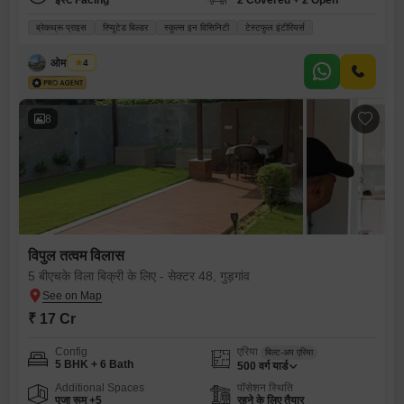
ईस्ट Facing
2 Covered + 2 Open
ब्रेकथ्रू प्राइस
रिप्यूटेड बिल्डर
स्कूल्स इन विसिनिटी
टेस्टफुल इंटीरियर्स
ओम प्रकाश
4
8
विपुल तत्वम विलास
5 बीएचके विला बिक्री के लिए - सेक्टर 48, गुड़गांव
₹ 17 Cr
Config
एरिया
बिल्ट-अप एरिया
5 BHK + 6 Bath
500
वर्ग यार्ड
Additional Spaces
पॉसेशन स्थिति
पूजा रूम +5
रहने के लिए तैयार