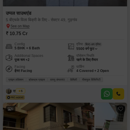
उप्पल साउथएंड
5 बीएचके विला बिक्री के लिए - सेक्टर 49, गुड़गांव
₹ 10.75 Cr
Config
एरिया
बिल्ट-अप एरिया
5 BHK + 6 Bath
5500
वर्ग फुट
Additional Spaces
पॉसेशन स्थिति
पूजा रूम +2
रहने के लिए तैयार
Facing
पार्किंग
ईस्ट Facing
4 Covered + 2 Open
प्राइम लोकेशन
ब्रेकथ्रू प्राइस
वास्तु कंप्लायंट
फ़ैमिली
पीसफुल विसिनिटी
राज कुमार
5
9