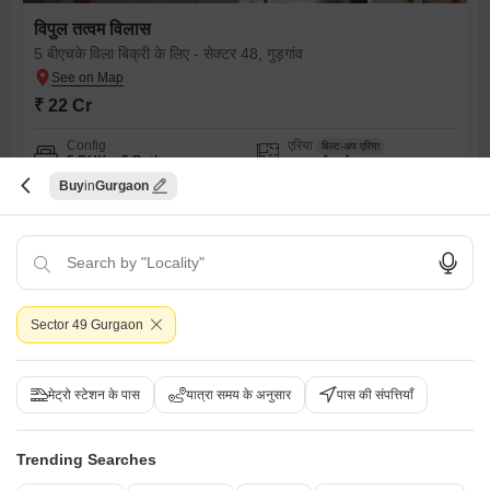
विपुल तत्वम विलास
5 बीएचके विला बिक्री के लिए - सेक्टर 48, गुड़गांव
₹ 22 Cr
Config
एरिया
बिल्ट-अप एरिया
5 BHK + 5 Bath
725
वर्ग यार्ड
Buy
Gurgaon
पॉसेशन स्थिति
पार्किंग
रहने के लिए तैयार
2 Covered Parking
फर्निशिंग स्थिति
सुसज्जित
Nschauhann
Sector 49 Gurgaon
6
मेट्रो स्टेशन के पास
यात्रा समय के अनुसार
पास की संपत्तियाँ
Trending Searches