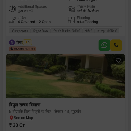
Additional Spaces
पॉसेशन स्थिति
पूजा रूम +1
रहने के लिए तैयार
पार्किंग
Flooring
4 Covered + 2 Open
मार्बल Flooring
ब्रेकथ्रू प्राइस
रिप्यूटेड बिल्डर
सेफ़ एंड सिक्योर लोकैलिटी
फ़ैमिली
टेस्टफुल इंटीरियर्स
G
गोपाल चौधरी
5
विपुल तत्वम विलास
5 बीएचके विला बिक्री के लिए - सेक्टर 48, गुड़गांव
₹ 30 Cr