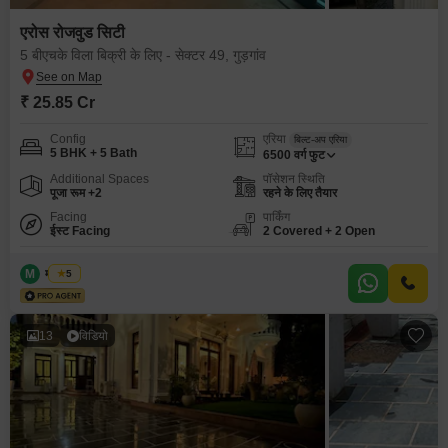
एरोस रोजवुड सिटी
5 बीएचके विला बिक्री के लिए - सेक्टर 49, गुड़गांव
₹ 25.85 Cr
Config
एरिया
बिल्ट-अप एरिया
5 BHK + 5 Bath
6500
वर्ग फुट
Additional Spaces
पॉसेशन स्थिति
पूजा रूम +2
रहने के लिए तैयार
Facing
पार्किंग
ईस्ट Facing
2 Covered + 2 Open
M
मोनू शर्मा
5
13
विडियो