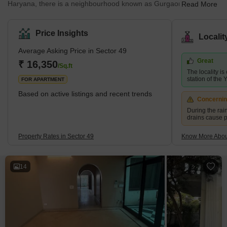
Haryana, there is a neighbourhood known as Gurgaon Sector 49
Read More
that is largely residential. Via an extensive network of roadways,
including the Sohna Road and Golf Course Extension Road, the
neighbourhood is well connected to other areas of Gurgaon and
Price Insights
Locali
the National Capital Region (NCR). Families and professionals
seeking a tranquil and soothing environment to reside in
Average Asking Price in Sector 49
frequently choose the neighbourhood because of its reputation f
Great
₹ 16,350
/Sq.ft
The locality i
station of the 
FOR APARTMENT
Based on active listings and recent trends
Concerni
During the ra
drains cause 
Property Rates in Sector 49
Know More Abou
14