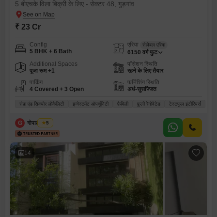
5 बीएचके विला बिक्री के लिए - सेक्टर 48, गुड़गांव
₹ 23 Cr
Config
एरिया
सेलेबल एरिया
5 BHK + 6 Bath
6150
वर्ग फुट
Additional Spaces
पॉसेशन स्थिति
पूजा रूम +1
रहने के लिए तैयार
पार्किंग
फर्निशिंग स्थिति
4 Covered + 3 Open
अर्ध-सुसज्जित
सेफ़ एंड सिक्योर लोकैलिटी
इन्वेस्टमेंट ऑपर्चूनिटी
फ़ैमिली
फ़ुली रेनोवेटेड
टेस्टफुल इंटीरियर्स
G
गोपाल चौधरी
5
14