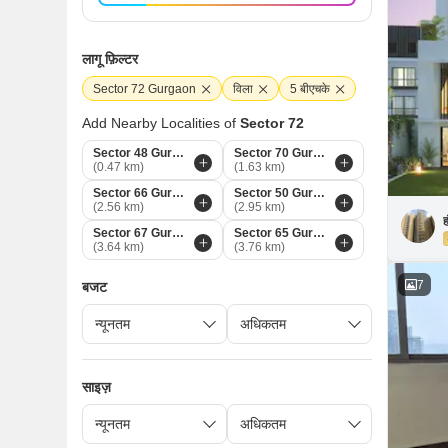
लागू फ़िल्टर
Sector 72 Gurgaon
विला
5 बीएचके
Add Nearby Localities of
Sector 72
Sector 48 Gurgaon
Sector 70 Gurgaon
(0.47 km)
(1.63 km)
Sector 66 Gurgaon
Sector 50 Gurgaon
(2.56 km)
(2.95 km)
ह
Sector 67 Gurgaon
Sector 65 Gurgaon
(3.64 km)
(3.76 km)
7
बजट
साइज़