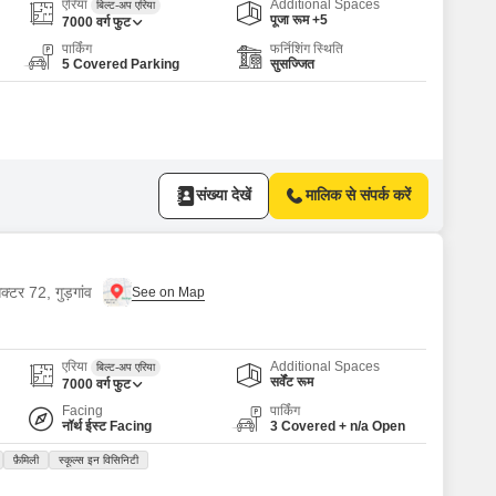
एरिया
Additional Spaces
बिल्ट-अप एरिया
पूजा रूम +5
7000
वर्ग फुट
पार्किंग
फर्निशिंग स्थिति
5 Covered Parking
सुसज्जित
संख्या देखें
मालिक से संपर्क करें
क्टर 72, गुड़गांव
एरिया
Additional Spaces
बिल्ट-अप एरिया
सर्वेंट रूम
7000
वर्ग फुट
Facing
पार्किंग
नॉर्थ ईस्ट Facing
3 Covered + n/a Open
फ़ैमिली
स्कूल्स इन विसिनिटी