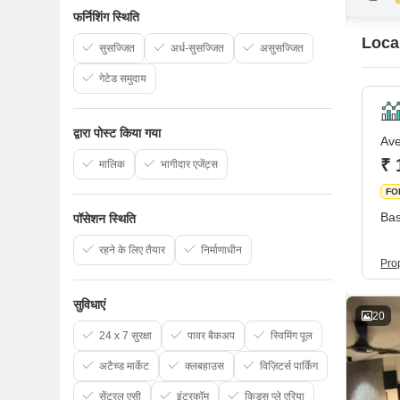
फर्निशिंग स्थिति
Local
सुसज्जित
अर्ध-सुसज्जित
असुसज्जित
गेटेड समुदाय
द्वारा पोस्ट किया गया
Ave
₹ 
मालिक
भागीदार एजेंट्स
FO
Bas
पॉसेशन स्थिति
रहने के लिए तैयार
निर्माणाधीन
Pro
सुविधाएं
20
24 x 7 सुरक्षा
पावर बैकअप
स्विमिंग पूल
अटैच्ड मार्केट
क्लबहाउस
विज़िटर्स पार्किंग
सेंट्रल एसी
इंटरकॉम
किड्स प्ले एरिया