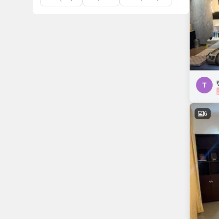
त
T
6