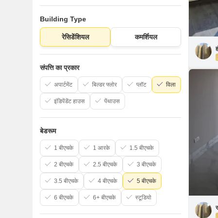
Building Type
रेसिडेंशियल
कमर्शियल
ह
संपत्ति का प्रकार
अपार्टमेंट
बिल्डर फ्लोर
प्लॉट
विला
इंडिपेंडेंट हाउस
पेंथाउस
बेडरूम
1 बीएचके
1 आरके
1.5 बीएचके
2 बीएचके
2.5 बीएचके
3 बीएचके
3.5 बीएचके
4 बीएचके
5 बीएचके
6 बीएचके
6+ बीएचके
स्टूडियो
र