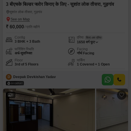
3 बीएचके बिल्डर फ्लोर किराए के लिए - सुशांत लोक तीसरा, गुड़गांव
सुशांत लोक तीसरा, गुड़गांव
₹ 60,000
/ प्रति महीने
Config
एरिया
बिल्ट-अप एरिया
3 BHK + 3 Bath
1650
वर्ग फुट
फर्निशिंग स्थिति
Facing
अर्ध-सुसज्जित
नॉर्थ Facing
Floor
पार्किंग
3rd of 5 Floors
1 Covered + 1 Open
D
Deepak Devkishan Yadav
8