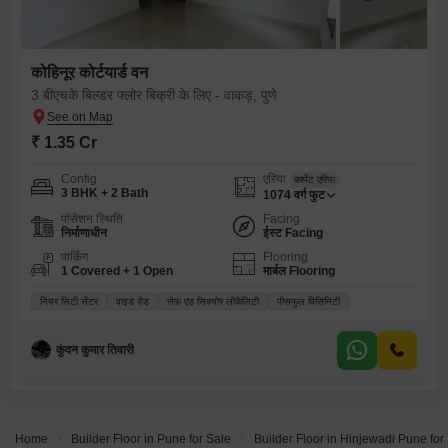
कोहिनूर कोर्टयार्ड वन
3 बीएचके बिल्डर फ्लोर बिक्री के लिए - वाकड़, पुणे
₹ 1.35 Cr
Config
एरिया
कार्पेट एरिया
3 BHK + 2 Bath
1074
वर्ग फुट
पॉसेशन स्थिति
Facing
निर्माणाधीन
ईस्ट Facing
पार्किंग
Flooring
1 Covered + 1 Open
मार्बल Flooring
नियर सिटी सेंटर
वाइड रोड
सेफ़ एंड सिक्योर लोकैलिटी
पीसफुल विसिनिटी
कुंदन कुमार तिवारी
Home
Builder Floor in Pune for Sale
Builder Floor in Hinjewadi Pune for