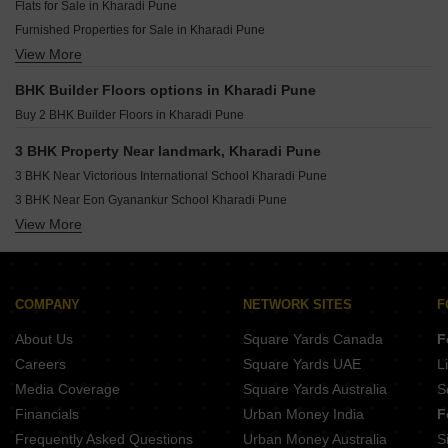
Resale Property in Majestique Towers Pune
Flats for Sale in Kharadi Pune
3 BHK Builder Floor for Sale in Wadgaon Sheri Pune
Furnished Properties for Sale in Kharadi Pune
3 BHK Builder Floor for Sale in Kamgar Putala Vasahat Pune
View More
Commercial Properties for Sale in Kharadi Pune
3 BHK Builder Floor for Sale in Keshav Nagar Pune
3 BHK Builder Floor for Sale in Lohgaon Pune
BHK Builder Floors options in Kharadi Pune
3 BHK Builder Floor for Sale in Manjari Pune
Buy 2 BHK Builder Floors in Kharadi Pune
3 BHK Property Near landmark, Kharadi Pune
3 BHK Near Victorious International School Kharadi Pune
3 BHK Near Eon Gyanankur School Kharadi Pune
View More
3 BHK Near Kothari International School Kharadi Pune
3 BHK Near New Wisdom International School Kharadi Pune
3 BHK Near Columbia Asia Hospital Kharadi Pune
3 BHK Near Radisson Blu Hotel Kharadi Kharadi Pune
COMPANY
NETWORK SITES
F
About Us
Square Yards Canada
F
Careers
Square Yards UAE
L
Media Coverage
Square Yards Australia
S
Financials
Urban Money India
F
Frequently Asked Questions
Urban Money Australia
S