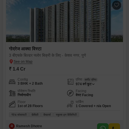
गोदरेज आक्वा विस्टा
3 बीएचके बिल्डर फ्लोर बिक्री के लिए - केशव नगर, पुणे
₹ 1.4 Cr
Config
एरिया
कार्पेट एरिया
3 BHK + 2 Bath
974
वर्ग फुट
पॉसेशन स्थिति
Facing
निर्माणाधीन
वेस्ट Facing
Floor
पार्किंग
1st of 28 Floors
1 Covered + n/a Open
गेटेड सोसायटी
फ़ैमिली
बैचलर्स
स्कूल्स इन विसिनिटी
R
Ramesh Dhotre