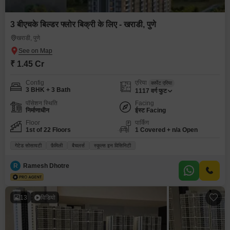
3 बीएचके बिल्डर फ्लोर बिक्री के लिए - खराडी, पुणे
खराडी, पुणे
₹ 1.45 Cr
Config
एरिया
कार्पेट एरिया
3 BHK + 3 Bath
1117
वर्ग फुट
पॉसेशन स्थिति
Facing
निर्माणाधीन
ईस्ट Facing
Floor
पार्किंग
1st of 22 Floors
1 Covered + n/a Open
गेटेड सोसायटी
फ़ैमिली
बैचलर्स
स्कूल्स इन विसिनिटी
R
Ramesh Dhotre
13
विडियो