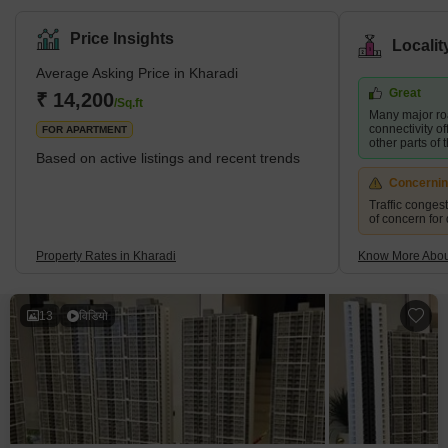
and commercial destination. The area is located on the Pune-
Ahmednagar Highway and is well connected to the rest of the city
Price Insights
Locali
via the Pune-Mumbai Expressway, Nagar Road, and Solapur
Road. Kharadi has seen remarkable development in the previous
Average Asking Price in Kharadi
decade, building various IT parks and corporate offices
Great
₹ 14,200
/Sq.ft
Many major ro
connectivity of
FOR APARTMENT
other parts of t
Based on active listings and recent trends
Concerni
Traffic conges
of concern for
Property Rates in Kharadi
Know More Abou
13
विडियो