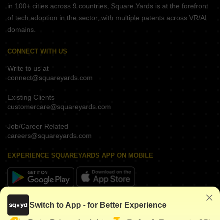
in 100+ cities across 9 countries, Square Yards is at the forefront
of tech adoption in the sector, with multiple patents across VR/AI
domains.
CONNECT WITH US
Write to us at
connect@squareyards.com
Existing Clients
customercare@squareyards.com
Job/Career Related
careers@squareyards.com
EXPERIENCE SQUAREYARDS APP ON MOBILE
KEEP IN TOUCH
Switch to App - for Better Experience