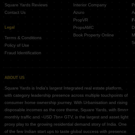
Square Yards Reviews
Interior Company
P
Contact Us
Azuro
A
PropVR
F
Legal
PropsAMC
D
Book Property Online
M
Terms & Conditions
S
Policy of Use
Fraud Identification
ABOUT US
Square Yards is India's largest Integrated real estate platform,
with category leadership presence across multiple touchpoints of
consumer home ownership journey. With Urbanisation and rising
disposable incomes as the core theme, Square Yards, with 8mn+
monthly traffic and ~USD 7bn+ GTV, is the largest and asset light
proxy play to the growing residential demand story of India. One
of the few Indian start ups to taste global success with presence