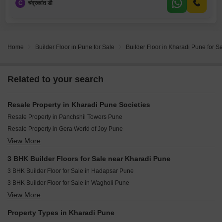
C
चंद्रकांत डी
Home
Builder Floor in Pune for Sale
Builder Floor in Kharadi Pune for S
Related to your search
Resale Property in Kharadi Pune Societies
Resale Property in Panchshil Towers Pune
Resale Property in Gera World of Joy Pune
View More
Resale Property in Gera Planet Of Joy Pune
Resale Property in Majestique Marbella Phase 1 Pune
3 BHK Builder Floors for Sale near Kharadi Pune
Resale Property in Goel Ganga Serio Pune
3 BHK Builder Floor for Sale in Hadapsar Pune
Resale Property in Duville Riverdale Heights Pune
3 BHK Builder Floor for Sale in Wagholi Pune
Resale Property in Goel Ganga Altus Pune
View More
3 BHK Builder Floor for Sale in Mundhwa Pune
Resale Property in Pristine Allure Pune
3 BHK Builder Floor for Sale in Dhanori Pune
Resale Property in Unique Youtopia Pune
Property Types in Kharadi Pune
3 BHK Builder Floor for Sale in Koregaon Park Pune