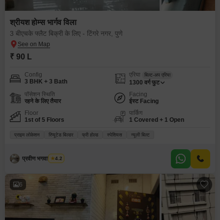
श्रीयश होम्स भार्गव विला
3 बीएचके फ्लैट बिक्री के लिए - टिंगरे नगर, पुणे
₹ 90 L
Config
एरिया
बिल्ट-अप एरिया
3 BHK + 3 Bath
1300
वर्ग फुट
पॉसेशन स्थिति
Facing
रहने के लिए तैयार
ईस्ट Facing
Floor
पार्किंग
1st of 5 Floors
1 Covered + 1 Open
प्राइम लोकेशन
रिप्यूटेड बिल्डर
फ्री होल्ड
स्पेशियस
न्यूली बिल्ट
प्रवीण भगवान शेलार
4.2
6