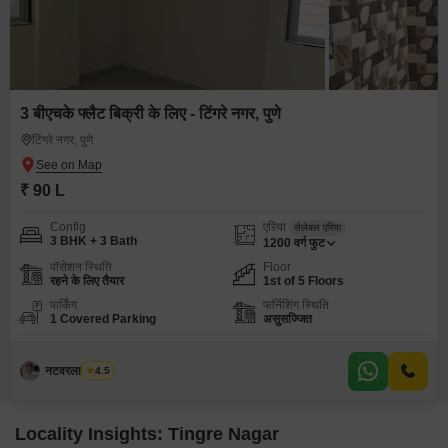
3 बीएचके फ्लैट बिक्री के लिए - टिंगरे नगर, पुणे
टिंगरे नगर, पुणे
₹ 90 L
Config
एरिया
सेलेबल एरिया
3 BHK + 3 Bath
1200
वर्ग फुट
पॉसेशन स्थिति
Floor
रहने के लिए तैयार
1st of 5 Floors
पार्किंग
फर्निशिंग स्थिति
1 Covered Parking
असुसज्जित
नटवरलाल परमर
4.5
Locality Insights: Tingre Nagar