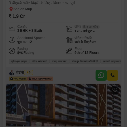
3 बीएचके फ्लैट बिक्री के लिए - विमान नगर, पुणे
₹ 1.9 Cr
Config
एरिया
बिल्ट-अप एरिया
3 BHK + 3 Bath
1762
वर्ग फुट
Additional Spaces
पॉसेशन स्थिति
पूजा रूम +2
रहने के लिए तैयार
Facing
Floor
ईस्ट Facing
9th of 12 Floors
ब्रेकथ्रू प्राइस
गेटेड सोसायटी
वास्तु कंप्लायंट
सेफ़ एंड सिक्योर लोकैलिटी
लक्जरी लाइफस्टाइल
वीटीबी रियल्टी
5