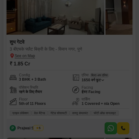
शुभ गेटवे
3 बीएचके फ्लैट बिक्री के लिए - विमान नगर, पुणे
₹ 1.85 Cr
Config
एरिया
बिल्ट-अप एरिया
3 BHK + 3 Bath
1650
वर्ग फुट
पॉसेशन स्थिति
Facing
रहने के लिए तैयार
ईस्ट Facing
Floor
पार्किंग
5th of 11 Floors
1 Covered + n/a Open
प्राइम लोकेशन
वेल मेंटेन्ड
गेटेड सोसायटी
वास्तु कंप्लायंट
प्लेंटी ऑफ़ सनलाइट
P
Prajwal Shinde
5