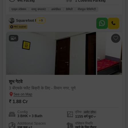
वेस्ट Facing
1 Covered Parking
प्राइम लोकेशन
वास्तु कंप्लायंट
अफोर्डेबल
फ़ैमिली
पीसफुल विसिनिटी
Squarefoot Realty
5
4
शुभ गेटवे
3 बीएचके फ्लैट बिक्री के लिए - विमान नगर, पुणे
₹ 1.88 Cr
Config
एरिया
कार्पेट एरिया
3 BHK + 3 Bath
1155
वर्ग फुट
Additional Spaces
पॉसेशन स्थिति
पूजा रूम +2
रहने के लिए तैयार