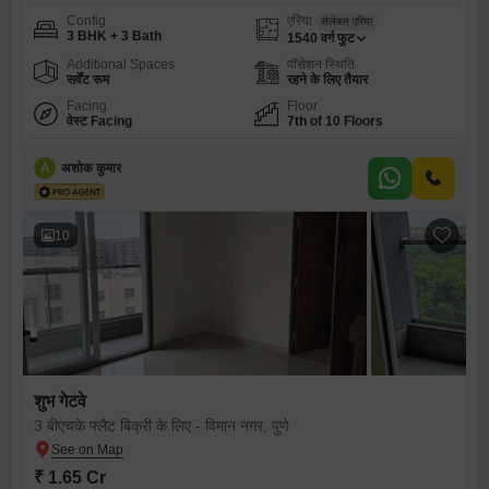
Config
एरिया
सेलेबल एरिया
3 BHK + 3 Bath
1540
वर्ग फुट
Additional Spaces
पॉसेशन स्थिति
सर्वेंट रूम
रहने के लिए तैयार
Facing
Floor
वेस्ट Facing
7th of 10 Floors
A
अशोक कुमार
10
शुभ गेटवे
3 बीएचके फ्लैट बिक्री के लिए - विमान नगर, पुणे
₹ 1.65 Cr