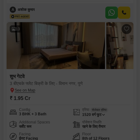
A
अशोक कुमार
13
शुभ गेटवे
3 बीएचके फ्लैट बिक्री के लिए - विमान नगर, पुणे
₹ 1.95 Cr
Config
एरिया
सेलेबल एरिया
3 BHK + 3 Bath
1520
वर्ग फुट
Additional Spaces
पॉसेशन स्थिति
सर्वेंट रूम
रहने के लिए तैयार
Facing
Floor
ईस्ट Facing
8th of 12 Floors