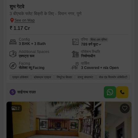
शुभ गेटवे
3 बीएचके फ्लैट बिक्री के लिए - विमान नगर, पुणे
₹ 1.17 Cr
Config
एरिया
बिल्ट-अप एरिया
3 BHK + 3 Bath
789
वर्ग फुट
Additional Spaces
पॉसेशन स्थिति
एक्स्ट्रा रूम
निर्माणाधीन
Facing
पार्किंग
सेलेक्ट व्यू Facing
3 Covered + n/a Open
प्राइम लोकेशन
ब्रेकथ्रू प्राइस
रिप्यूटेड बिल्डर
वास्तु कंप्लायंट
सेफ़ एंड सिक्योर लोकैलिटी
S
साईनाथ राउत
12