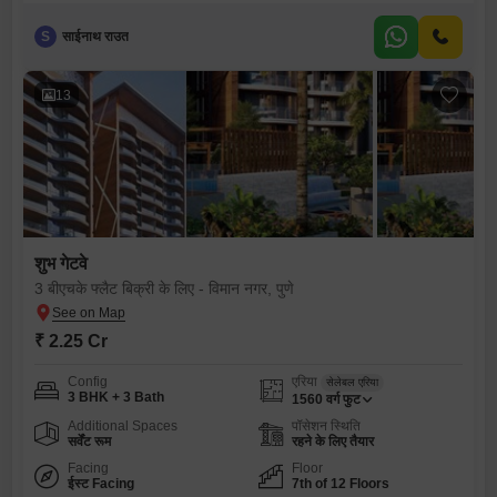
S
साईनाथ राउत
13
शुभ गेटवे
3 बीएचके फ्लैट बिक्री के लिए - विमान नगर, पुणे
₹ 2.25 Cr
Config
एरिया
सेलेबल एरिया
3 BHK + 3 Bath
1560
वर्ग फुट
Additional Spaces
पॉसेशन स्थिति
सर्वेंट रूम
रहने के लिए तैयार
Facing
Floor
ईस्ट Facing
7th of 12 Floors