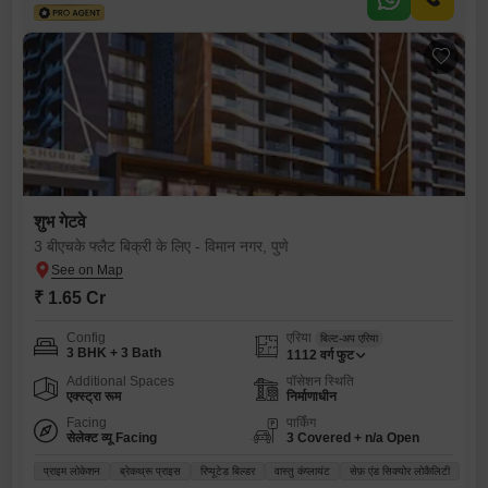
शुभ गेटवे
3 बीएचके फ्लैट बिक्री के लिए - विमान नगर, पुणे
₹ 1.65 Cr
Config
एरिया
बिल्ट-अप एरिया
3 BHK + 3 Bath
1112
वर्ग फुट
Additional Spaces
पॉसेशन स्थिति
एक्स्ट्रा रूम
निर्माणाधीन
Facing
पार्किंग
सेलेक्ट व्यू Facing
3 Covered + n/a Open
प्राइम लोकेशन
ब्रेकथ्रू प्राइस
रिप्यूटेड बिल्डर
वास्तु कंप्लायंट
सेफ़ एंड सिक्योर लोकैलिटी