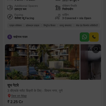
1017
वर्ग फुट
Additional Spaces
पॉसेशन स्थिति
एक्स्ट्रा रूम
निर्माणाधीन
Facing
पार्किंग
सेलेक्ट व्यू Facing
3 Covered + n/a Open
प्राइम लोकेशन
ब्रेकथ्रू प्राइस
रिप्यूटेड बिल्डर
वास्तु कंप्लायंट
सेफ़ एंड सिक्योर लोकैलिटी
S
साईनाथ राउत
13
शुभ गेटवे
3 बीएचके फ्लैट बिक्री के लिए - विमान नगर, पुणे
₹ 2.25 Cr