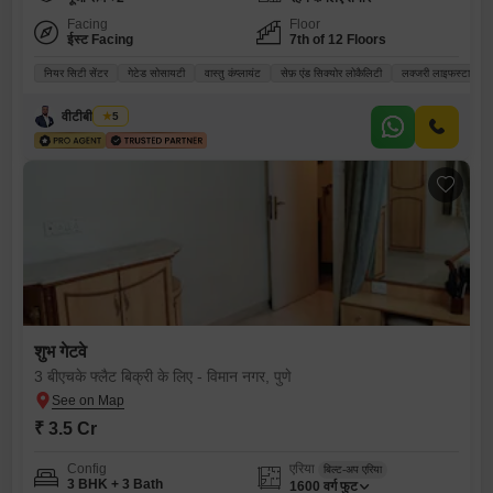
Facing
Floor
ईस्ट Facing
7th of 12 Floors
नियर सिटी सेंटर
गेटेड सोसायटी
वास्तु कंप्लायंट
सेफ़ एंड सिक्योर लोकैलिटी
लक्जरी लाइफस्टाइल
वीटीबी रियल्टी
5
शुभ गेटवे
3 बीएचके फ्लैट बिक्री के लिए - विमान नगर, पुणे
₹ 3.5 Cr
Config
एरिया
बिल्ट-अप एरिया
3 BHK + 3 Bath
1600
वर्ग फुट