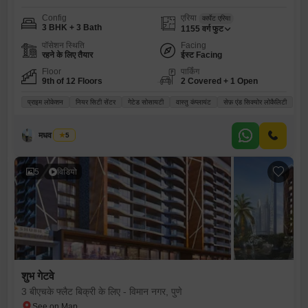
Config
एरिया
कार्पेट एरिया
3 BHK + 3 Bath
1155
वर्ग फुट
पॉसेशन स्थिति
Facing
रहने के लिए तैयार
ईस्ट Facing
Floor
पार्किंग
9th of 12 Floors
2 Covered + 1 Open
प्राइम लोकेशन
नियर सिटी सेंटर
गेटेड सोसायटी
वास्तु कंप्लायंट
सेफ़ एंड सिक्योर लोकैलिटी
मधव काटमंडे
5
5
विडियो
शुभ गेटवे
3 बीएचके फ्लैट बिक्री के लिए - विमान नगर, पुणे