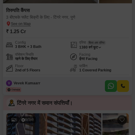
तिरुपति कैंपस
3 बीएचके फ्लैट बिक्री के लिए - टिंगरे नगर, पुणे
₹ 1.25 Cr
Config
एरिया
बिल्ट-अप एरिया
3 BHK + 3 Bath
1380
वर्ग फुट
पॉसेशन स्थिति
Facing
रहने के लिए तैयार
ईस्ट Facing
Floor
पार्किंग
2nd of 5 Floors
1 Covered Parking
V
Vevek Kumaarr
टिंगरे नगर में समान संपत्तियाँ।
5
विडियो