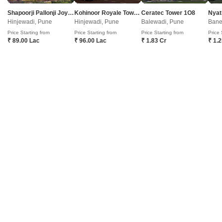
Shapoorji Pallonji Joyville Vyomora
Kohinoor Royale Towers
Ceratec Tower 1O8
Nyat
Hinjewadi, Pune
Hinjewadi, Pune
Balewadi, Pune
Bane
Price Starting from
Price Starting from
Price Starting from
Price 
शुभ निर्वाण
₹ 89.00 Lac
₹ 96.00 Lac
₹ 1.83 Cr
₹ 1.
3 बीएचके फ्लैट बिक्री के लिए - विमान नगर, पुणे
₹ 2.4 Cr
Config
एरिया
कार्पेट एरिया
3 BHK + 3 Bath
1250
वर्ग फुट
Additional Spaces
पॉसेशन स्थिति
सर्वेंट रूम
रहने के लिए तैयार
Facing
Floor
वेस्ट Facing
5th of 10 Floors
A
अशोक कुमार
7