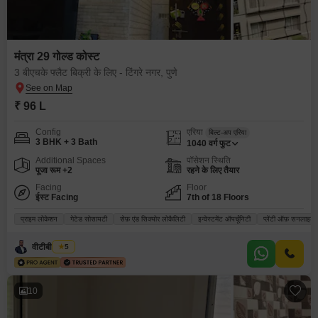
मंत्रा 29 गोल्ड कोस्ट
3 बीएचके फ्लैट बिक्री के लिए - टिंगरे नगर, पुणे
₹ 96 L
Config
एरिया
बिल्ट-अप एरिया
3 BHK + 3 Bath
1040
वर्ग फुट
Additional Spaces
पॉसेशन स्थिति
पूजा रूम +2
रहने के लिए तैयार
Facing
Floor
ईस्ट Facing
7th of 18 Floors
प्राइम लोकेशन
गेटेड सोसायटी
सेफ़ एंड सिक्योर लोकैलिटी
इन्वेस्टमेंट ऑपर्चूनिटी
प्लेंटी ऑफ़ सनलाइट
वीटीबी रियल्टी
5
10