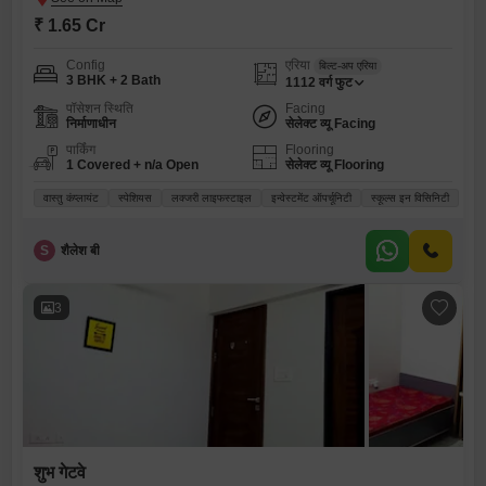
₹ 1.65 Cr
Config
एरिया
बिल्ट-अप एरिया
3 BHK + 2 Bath
1112
वर्ग फुट
पॉसेशन स्थिति
Facing
निर्माणाधीन
सेलेक्ट व्यू Facing
पार्किंग
Flooring
1 Covered + n/a Open
सेलेक्ट व्यू Flooring
वास्तु कंप्लायंट
स्पेशियस
लक्जरी लाइफस्टाइल
इन्वेस्टमेंट ऑपर्चूनिटी
स्कूल्स इन विसिनिटी
S
शैलेश बी
3
शुभ गेटवे