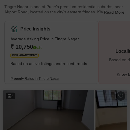
Tingre Nagar is one of Pune's premium residential suburbs, near
Airport Road, located on the city's eastern fringes. Khadki Bazar,
Read More
Khandve Nagar, Viman Nagar, Yerwada, and Vishrantwadi are the
surrounding areas of Tingre Nagar. A prominent Cerebrum IT
Park and Pune's international airport have been plus points for
Price Insights
Tingre Nagar, driving a booming real estate market in the area.
The land area of Tingre Nagar is about 1.68 square kilometres.
Average Asking Price in Tingre Nagar
Several res
₹ 10,750
/Sq.ft
Locali
FOR APARTMENT
Based on de
Based on active listings and recent trends
Know M
Property Rates in Tingre Nagar
3