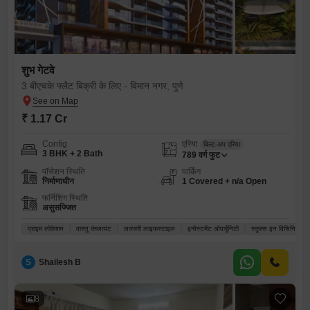
शुभ गेटवे
3 बीएचके फ्लैट बिक्री के लिए - विमान नगर, पुणे
₹ 1.17 Cr
Config
एरिया
बिल्ट-अप एरिया
3 BHK + 2 Bath
789
वर्ग फुट
पॉसेशन स्थिति
पार्किंग
निर्माणाधीन
1 Covered + n/a Open
फर्निशिंग स्थिति
असुसज्जित
प्राइम लोकेशन
वास्तु कंप्लायंट
लक्जरी लाइफस्टाइल
इन्वेस्टमेंट ऑपर्चूनिटी
स्कूल्स इन विसिनिटी
S
Shailesh B
8