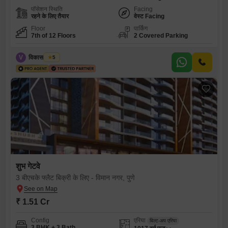
पॉसेशन स्थिति
Facing
रहने के लिए तैयार
वेस्ट Facing
Floor
पार्किंग
7th of 12 Floors
2 Covered Parking
V
विकास त्रिवेदी
5
शुभ गेटवे
3 बीएचके फ्लैट बिक्री के लिए - विमान नगर, पुणे
₹ 1.51 Cr
Config
एरिया
बिल्ट-अप एरिया
3 BHK + 3 Bath