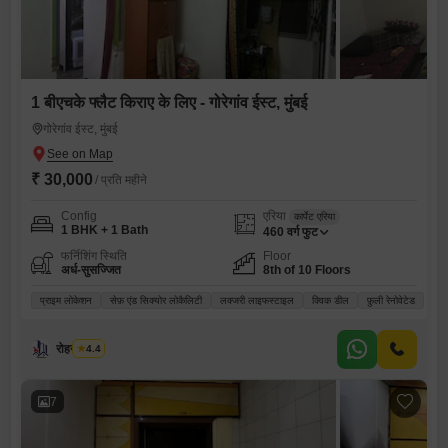
1 बीएचके फ्लैट किराए के लिए - गोरेगांव ईस्ट, मुंबई
गोरेगांव ईस्ट, मुंबई
₹ 30,000
/ प्रति महीने
Config
एरिया
कार्पेट एरिया
1 BHK + 1 Bath
460
वर्ग फुट
फर्निशिंग स्थिति
Floor
अर्ध-सुसज्जित
8th of 10 Floors
प्राइम लोकेशन
सेफ़ एंड सिक्योर लोकैलिटी
लक्जरी लाइफस्टाइल
क्विक डील
फ़ुली रेनोवेटेड
रोहन कविते
4.4
7