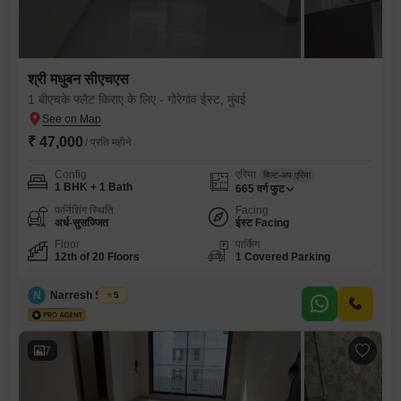
श्री मधुबन सीएचएस
1 बीएचके फ्लैट किराए के लिए - गोरेगांव ईस्ट, मुंबई
₹ 47,000
/ प्रति महीने
Config
एरिया
बिल्ट-अप एरिया
1 BHK + 1 Bath
665
वर्ग फुट
फर्निशिंग स्थिति
Facing
अर्ध-सुसज्जित
ईस्ट Facing
Floor
पार्किंग
12th of 20 Floors
1 Covered Parking
N
Narresh Sabuu
5
7