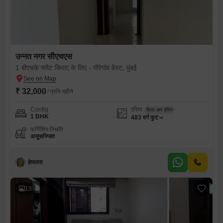
उन्नत नगर सीएचएस
1 बीएचके फ्लैट किराए के लिए - गोरेगांव वेस्ट, मुंबई
₹ 32,000
/ प्रति महीने
Config
एरिया
बिल्ट-अप एरिया
1 BHK
483
वर्ग फुट
फर्निशिंग स्थिति
असुसज्जित
हेमलता
13