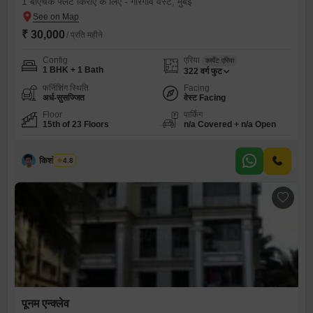
1 बीएचके फ्लैट किराए के लिए - गोरेगांव वेस्ट, मुंबई
₹ 30,000
/ प्रति महीने
Config
एरिया
कार्पेट एरिया
1 BHK + 1 Bath
322
वर्ग फुट
फर्निशिंग स्थिति
Facing
अर्ध-सुसज्जित
वेस्ट Facing
Floor
पार्किंग
15th of 23 Floors
n/a Covered + n/a Open
किशोर थोंबरे
4.8
पूनम एन्क्लेव