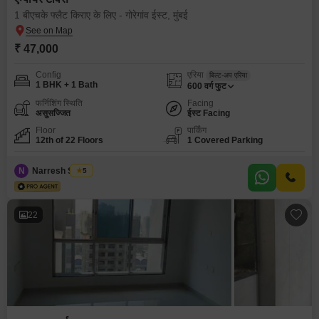
1 बीएचके फ्लैट किराए के लिए - गोरेगांव ईस्ट, मुंबई
₹ 47,000
Config
एरिया
बिल्ट-अप एरिया
1 BHK + 1 Bath
600
वर्ग फुट
फर्निशिंग स्थिति
Facing
असुसज्जित
ईस्ट Facing
Floor
पार्किंग
12th of 22 Floors
1 Covered Parking
N
Narresh Sabuu
5
22