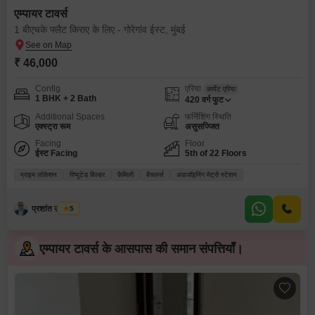
एम्पायर टावर्स
1 बीएचके फ्लैट किराए के लिए - गोरेगांव ईस्ट, मुंबई
₹ 46,000
Config
एरिया
कार्पेट एरिया
1 BHK + 2 Bath
420
वर्ग फुट
Additional Spaces
फर्निशिंग स्थिति
एक्स्ट्रा रूम
असुसज्जित
Facing
Floor
ईस्ट Facing
5th of 22 Floors
प्राइम लोकेशन
रिप्यूटेड बिल्डर
फ़ैमिली
बैचलर्स
अडजॉइनिंग मेट्रो स्टेशन
प्रशांत उपाध्याय
5
एम्पायर टावर्स के आसपास की समान संपत्तियाँ।