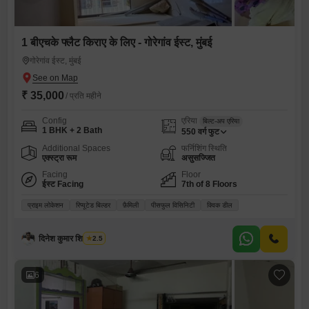
1 बीएचके फ्लैट किराए के लिए - गोरेगांव ईस्ट, मुंबई
गोरेगांव ईस्ट, मुंबई
₹ 35,000
/ प्रति महीने
Config
एरिया
बिल्ट-अप एरिया
1 BHK + 2 Bath
550
वर्ग फुट
Additional Spaces
फर्निशिंग स्थिति
एक्स्ट्रा रूम
असुसज्जित
Facing
Floor
ईस्ट Facing
7th of 8 Floors
प्राइम लोकेशन
रिप्यूटेड बिल्डर
फ़ैमिली
पीसफुल विसिनिटी
क्विक डील
दिनेश कुमार शिवंदासोन
2.5
6