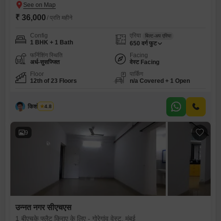
₹ 36,000
/ प्रति महीने
Config
एरिया
बिल्ट-अप एरिया
1 BHK + 1 Bath
650
वर्ग फुट
फर्निशिंग स्थिति
Facing
अर्ध-सुसज्जित
वेस्ट Facing
Floor
पार्किंग
12th of 23 Floors
n/a Covered + 1 Open
किशोर थोंबरे
4.8
9
उन्नत नगर सीएचएस
1 बीएचके फ्लैट किराए के लिए - गोरेगांव वेस्ट, मुंबई