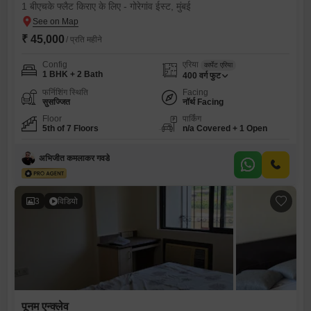
1 बीएचके फ्लैट किराए के लिए - गोरेगांव ईस्ट, मुंबई
₹ 45,000
/ प्रति महीने
Config
एरिया
कार्पेट एरिया
1 BHK + 2 Bath
400
वर्ग फुट
फर्निशिंग स्थिति
Facing
सुसज्जित
नॉर्थ Facing
Floor
पार्किंग
5th of 7 Floors
n/a Covered + 1 Open
अभिजीत कमलाकर गवडे
3
विडियो
पूनम एन्क्लेव