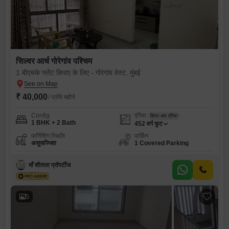
सिल्वर आर्च गोरेगांव पश्चिम
1 बीएचके फ्लैट किराए के लिए - गोरेगांव वेस्ट, मुंबई
₹ 40,000
/ प्रति महीने
Config
एरिया
बिल्ट-अप एरिया
1 BHK + 2 Bath
452
वर्ग फुट
फर्निशिंग स्थिति
पार्किंग
असुसज्जित
1 Covered Parking
माँ शीतला प्रॉपर्टीज
5