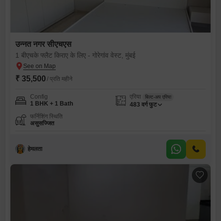
उन्नत नगर सीएचएस
1 बीएचके फ्लैट किराए के लिए - गोरेगांव वेस्ट, मुंबई
₹ 35,500
/ प्रति महीने
Config
एरिया
बिल्ट-अप एरिया
1 BHK + 1 Bath
483
वर्ग फुट
फर्निशिंग स्थिति
असुसज्जित
हेमलता