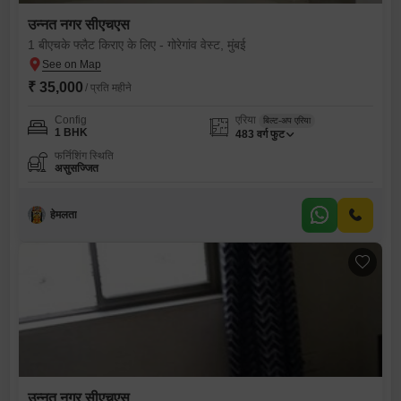
उन्नत नगर सीएचएस
1 बीएचके फ्लैट किराए के लिए - गोरेगांव वेस्ट, मुंबई
₹ 35,000
/ प्रति महीने
Config
एरिया
बिल्ट-अप एरिया
1 BHK
483
वर्ग फुट
फर्निशिंग स्थिति
असुसज्जित
हेमलता
उन्नत नगर सीएचएस