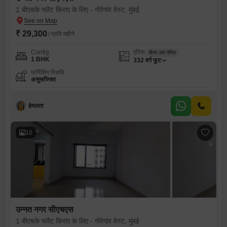
1 बीएचके फ्लैट किराए के लिए - गोरेगांव वेस्ट, मुंबई
₹ 29,300
/ प्रति महीने
Config
एरिया
बिल्ट-अप एरिया
1 BHK
332
वर्ग फुट
फर्निशिंग स्थिति
असुसज्जित
हेमलता
10
उन्नत नगर सीएचएस
1 बीएचके फ्लैट किराए के लिए - गोरेगांव वेस्ट, मुंबई