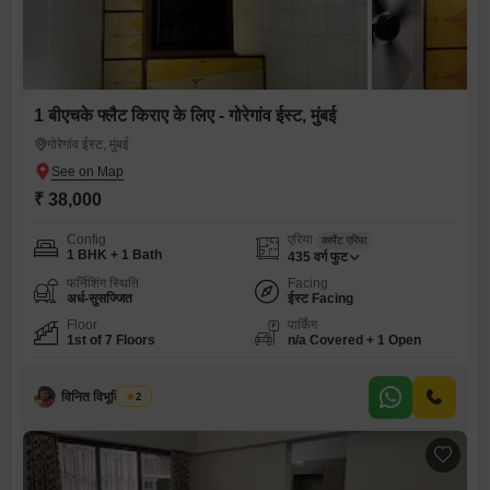
1 बीएचके फ्लैट किराए के लिए - गोरेगांव ईस्ट, मुंबई
गोरेगांव ईस्ट, मुंबई
₹ 38,000
Config
एरिया
कार्पेट एरिया
1 BHK + 1 Bath
435
वर्ग फुट
फर्निशिंग स्थिति
Facing
अर्ध-सुसज्जित
ईस्ट Facing
Floor
पार्किंग
1st of 7 Floors
n/a Covered + 1 Open
विनित विभूति भारती
2