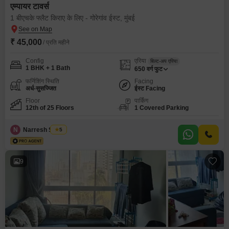
एम्पायर टावर्स
1 बीएचके फ्लैट किराए के लिए - गोरेगांव ईस्ट, मुंबई
₹ 45,000
/ प्रति महीने
Config
एरिया
बिल्ट-अप एरिया
1 BHK + 1 Bath
650
वर्ग फुट
फर्निशिंग स्थिति
Facing
अर्ध-सुसज्जित
ईस्ट Facing
Floor
पार्किंग
12th of 25 Floors
1 Covered Parking
N
Narresh Sabuu
5
9