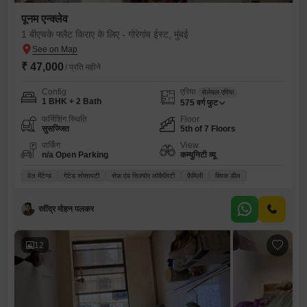
पूनम एन्क्लेव
1 बीएचके फ्लैट किराए के लिए - गोरेगांव ईस्ट, मुंबई
₹ 47,000
/ प्रति महीने
Config
एरिया
सेलेबल एरिया
1 BHK + 2 Bath
575
वर्ग फुट
फर्निशिंग स्थिति
Floor
सुसज्जित
5th of 7 Floors
पार्किंग
View
n/a Open Parking
कम्युनिटी व्यू
वेल मेंटेन्ड
गेटेड सोसायटी
सेफ़ एंड सिक्योर लोकैलिटी
फ़ैमिली
क्विक डील
रवींद्र मोहन पलकर
12