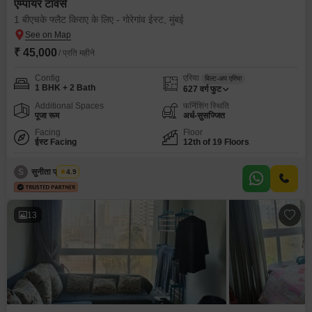
एम्पायर टावर्स
1 बीएचके फ्लैट किराए के लिए - गोरेगांव ईस्ट, मुंबई
₹ 45,000
/ प्रति महीने
Config
एरिया
बिल्ट-अप एरिया
1 BHK + 2 Bath
627
वर्ग फुट
Additional Spaces
फर्निशिंग स्थिति
पूजा रूम
अर्ध-सुसज्जित
Facing
Floor
ईस्ट Facing
12th of 19 Floors
S
सुनीता प्रॉपर्टीज
4.9
13