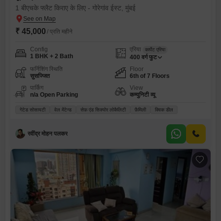
1 बीएचके फ्लैट किराए के लिए - गोरेगांव ईस्ट, मुंबई
₹ 45,000
/ प्रति महीने
Config
एरिया
कार्पेट एरिया
1 BHK + 2 Bath
400
वर्ग फुट
फर्निशिंग स्थिति
Floor
सुसज्जित
6th of 7 Floors
पार्किंग
View
n/a Open Parking
कम्युनिटी व्यू
गेटेड सोसायटी
वेल मेंटेन्ड
सेफ़ एंड सिक्योर लोकैलिटी
फ़ैमिली
क्विक डील
रवींद्र मोहन पलकर