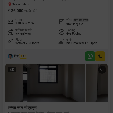
₹ 36,000
/ प्रति महीने
Config
एरिया
बिल्ट-अप एरिया
1 BHK + 2 Bath
650
वर्ग फुट
फर्निशिंग स्थिति
Facing
अर्ध-सुसज्जित
वेस्ट Facing
Floor
पार्किंग
12th of 23 Floors
n/a Covered + 1 Open
किशोर थोंबरे
4.8
9
उन्नत नगर सीएचएस