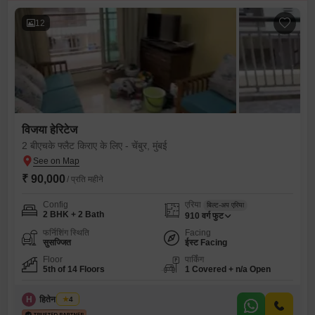
12
विजया हेरिटेज
2 बीएचके फ्लैट किराए के लिए - चेंबुर, मुंबई
₹ 90,000
/ प्रति महीने
Config
एरिया
बिल्ट-अप एरिया
2 BHK + 2 Bath
910
वर्ग फुट
फर्निशिंग स्थिति
Facing
सुसज्जित
ईस्ट Facing
Floor
पार्किंग
5th of 14 Floors
1 Covered + n/a Open
H
हितेन हरयाणी
4