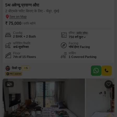
5थ अवेन्यू प्रसन्न औरा
2 बीएचके फ्लैट किराए के लिए - चेंबुर, मुंबई
₹ 75,000
/ प्रति महीने
Config
एरिया
कार्पेट एरिया
2 BHK + 2 Bath
750
वर्ग फुट
फर्निशिंग स्थिति
Facing
अर्ध-सुसज्जित
नॉर्थ ईस्ट Facing
Floor
पार्किंग
7th of 15 Floors
1 Covered Parking
विकी सुभाष गुप्ता
5
9