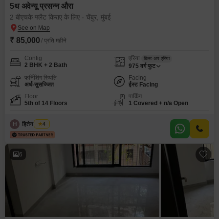
5थ अवेन्यू प्रसन्न औरा
2 बीएचके फ्लैट किराए के लिए - चेंबुर, मुंबई
₹ 85,000
/ प्रति महीने
Config
एरिया
बिल्ट-अप एरिया
2 BHK + 2 Bath
975
वर्ग फुट
फर्निशिंग स्थिति
Facing
अर्ध-सुसज्जित
ईस्ट Facing
Floor
पार्किंग
5th of 14 Floors
1 Covered + n/a Open
H
हितेन हरयाणी
4
6