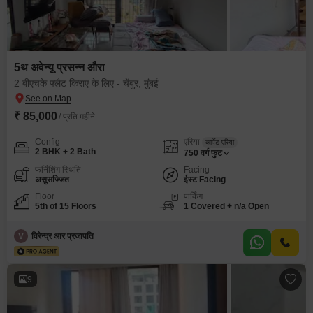
5थ अवेन्यू प्रसन्न औरा
2 बीएचके फ्लैट किराए के लिए - चेंबुर, मुंबई
₹ 85,000
/ प्रति महीने
Config
एरिया
कार्पेट एरिया
2 BHK + 2 Bath
750
वर्ग फुट
फर्निशिंग स्थिति
Facing
असुसज्जित
ईस्ट Facing
Floor
पार्किंग
5th of 15 Floors
1 Covered + n/a Open
V
विरेन्द्र आर प्रजापति
9