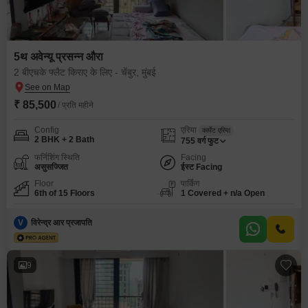
5थ अवेन्यू प्रसन्न औरा
2 बीएचके फ्लैट किराए के लिए - चेंबुर, मुंबई
₹ 85,500
/ प्रति महीने
Config
एरिया
कार्पेट एरिया
2 BHK + 2 Bath
755
वर्ग फुट
फर्निशिंग स्थिति
Facing
असुसज्जित
ईस्ट Facing
Floor
पार्किंग
6th of 15 Floors
1 Covered + n/a Open
V
विरेन्द्र आर प्रजापति
9