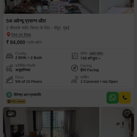
5थ अवेन्यू प्रसन्न औरा
2 बीएचके फ्लैट किराए के लिए - चेंबुर, मुंबई
₹ 84,000
/ प्रति महीने
Config
एरिया
कार्पेट एरिया
2 BHK + 2 Bath
745
वर्ग फुट
फर्निशिंग स्थिति
Facing
असुसज्जित
ईस्ट Facing
Floor
पार्किंग
5th of 15 Floors
1 Covered + n/a Open
V
विरेन्द्र आर प्रजापति
8