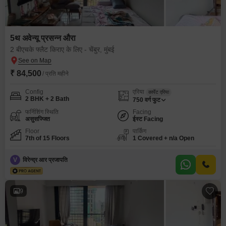
5थ अवेन्यू प्रसन्न औरा
2 बीएचके फ्लैट किराए के लिए - चेंबुर, मुंबई
₹ 84,500
/ प्रति महीने
Config
एरिया
कार्पेट एरिया
2 BHK + 2 Bath
750
वर्ग फुट
फर्निशिंग स्थिति
Facing
असुसज्जित
ईस्ट Facing
Floor
पार्किंग
7th of 15 Floors
1 Covered + n/a Open
V
विरेन्द्र आर प्रजापति
9