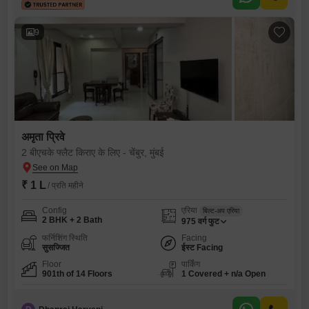
9
अमृता प्रिवे
2 बीएचके फ्लैट किराए के लिए - चेंबुर, मुंबई
₹ 1 L
/ प्रति महीने
Config
एरिया
बिल्ट-अप एरिया
2 BHK + 2 Bath
975
वर्ग फुट
फर्निशिंग स्थिति
Facing
सुसज्जित
ईस्ट Facing
Floor
पार्किंग
901th of 14 Floors
1 Covered + n/a Open