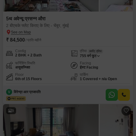
5थ अवेन्यू प्रसन्न औरा
2 बीएचके फ्लैट किराए के लिए - चेंबुर, मुंबई
₹ 84,500
/ प्रति महीने
Config
एरिया
कार्पेट एरिया
2 BHK + 2 Bath
755
वर्ग फुट
फर्निशिंग स्थिति
Facing
असुसज्जित
ईस्ट Facing
Floor
पार्किंग
6th of 15 Floors
1 Covered + n/a Open
V
विरेन्द्र आर प्रजापति
9