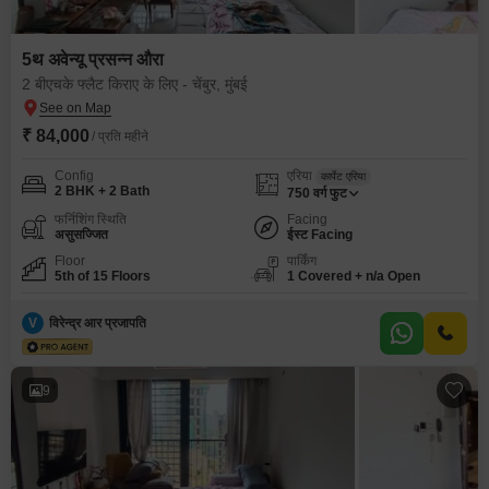
5थ अवेन्यू प्रसन्न औरा
2 बीएचके फ्लैट किराए के लिए - चेंबुर, मुंबई
₹ 84,000
/ प्रति महीने
Config
एरिया
कार्पेट एरिया
2 BHK + 2 Bath
750
वर्ग फुट
फर्निशिंग स्थिति
Facing
असुसज्जित
ईस्ट Facing
Floor
पार्किंग
5th of 15 Floors
1 Covered + n/a Open
V
विरेन्द्र आर प्रजापति
9