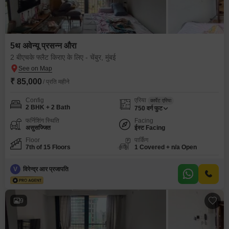
5थ अवेन्यू प्रसन्न औरा
2 बीएचके फ्लैट किराए के लिए - चेंबुर, मुंबई
₹ 85,000
/ प्रति महीने
Config
एरिया
कार्पेट एरिया
2 BHK + 2 Bath
750
वर्ग फुट
फर्निशिंग स्थिति
Facing
असुसज्जित
ईस्ट Facing
Floor
पार्किंग
7th of 15 Floors
1 Covered + n/a Open
V
विरेन्द्र आर प्रजापति
9