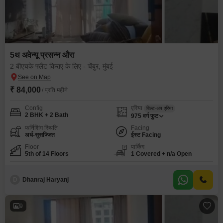
5थ अवेन्यू प्रसन्न औरा
2 बीएचके फ्लैट किराए के लिए - चेंबुर, मुंबई
₹ 84,000
/ प्रति महीने
Config
एरिया
बिल्ट-अप एरिया
2 BHK + 2 Bath
975
वर्ग फुट
फर्निशिंग स्थिति
Facing
अर्ध-सुसज्जित
ईस्ट Facing
Floor
पार्किंग
5th of 14 Floors
1 Covered + n/a Open
D
Dhanraj Haryanj
9