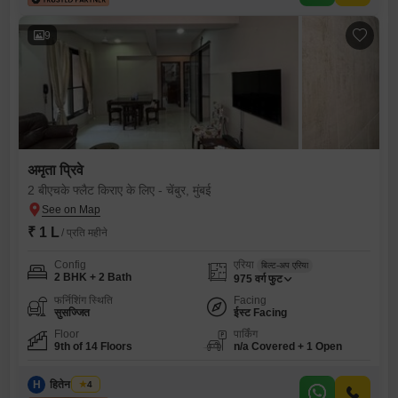
9
अमृता प्रिवे
2 बीएचके फ्लैट किराए के लिए - चेंबुर, मुंबई
₹ 1 L
/ प्रति महीने
Config
एरिया
बिल्ट-अप एरिया
2 BHK + 2 Bath
975
वर्ग फुट
फर्निशिंग स्थिति
Facing
सुसज्जित
ईस्ट Facing
Floor
पार्किंग
9th of 14 Floors
n/a Covered + 1 Open
H
हितेन हरयाणी
4