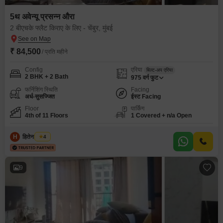
5थ अवेन्यू प्रसन्न औरा
2 बीएचके फ्लैट किराए के लिए - चेंबुर, मुंबई
₹ 84,500
/ प्रति महीने
Config
एरिया
बिल्ट-अप एरिया
2 BHK + 2 Bath
975
वर्ग फुट
फर्निशिंग स्थिति
Facing
अर्ध-सुसज्जित
ईस्ट Facing
Floor
पार्किंग
4th of 11 Floors
1 Covered + n/a Open
H
हितेन हरयाणी
4
9