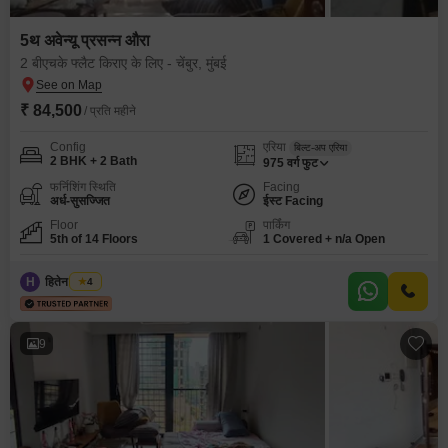
5थ अवेन्यू प्रसन्न औरा
2 बीएचके फ्लैट किराए के लिए - चेंबुर, मुंबई
₹ 84,500
/ प्रति महीने
Config
एरिया
बिल्ट-अप एरिया
2 BHK + 2 Bath
975
वर्ग फुट
फर्निशिंग स्थिति
Facing
अर्ध-सुसज्जित
ईस्ट Facing
Floor
पार्किंग
5th of 14 Floors
1 Covered + n/a Open
H
हितेन हरयाणी
4
9