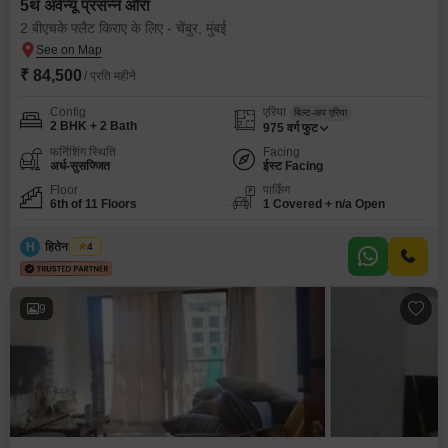
5थ अवेन्यू प्रसन्न औरा
2 बीएचके फ्लैट किराए के लिए - चेंबुर, मुंबई
₹ 84,500
/ प्रति महीने
Config
एरिया
बिल्ट-अप एरिया
2 BHK + 2 Bath
975
वर्ग फुट
फर्निशिंग स्थिति
Facing
अर्ध-सुसज्जित
ईस्ट Facing
Floor
पार्किंग
6th of 11 Floors
1 Covered + n/a Open
H
हितेन हरयाणी
4
9