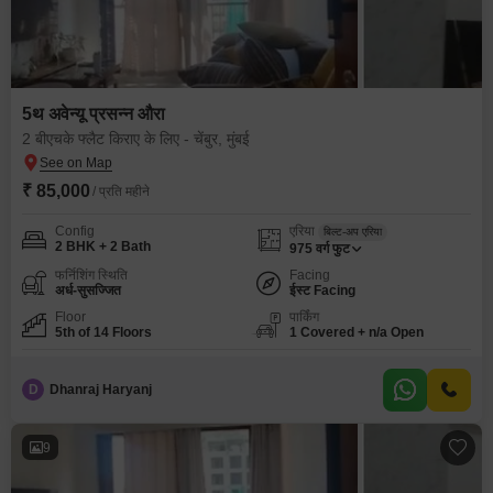
5थ अवेन्यू प्रसन्न औरा
2 बीएचके फ्लैट किराए के लिए - चेंबुर, मुंबई
₹ 85,000
/ प्रति महीने
Config
एरिया
बिल्ट-अप एरिया
2 BHK + 2 Bath
975
वर्ग फुट
फर्निशिंग स्थिति
Facing
अर्ध-सुसज्जित
ईस्ट Facing
Floor
पार्किंग
5th of 14 Floors
1 Covered + n/a Open
D
Dhanraj Haryanj
9