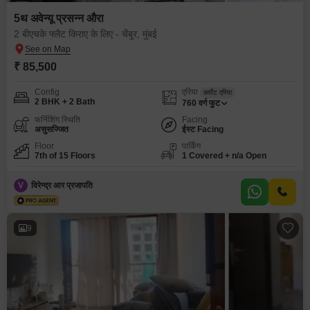
5थ अवेन्यू प्रसन्न औरा
2 बीएचके फ्लैट किराए के लिए - चेंबुर, मुंबई
₹ 85,500
Config
एरिया
कार्पेट एरिया
2 BHK + 2 Bath
760
वर्ग फुट
फर्निशिंग स्थिति
Facing
असुसज्जित
ईस्ट Facing
Floor
पार्किंग
7th of 15 Floors
1 Covered + n/a Open
V
विरेन्द्र आर प्रजापति
9