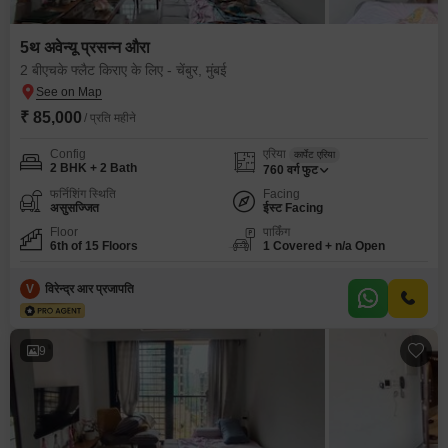
5थ अवेन्यू प्रसन्न औरा
2 बीएचके फ्लैट किराए के लिए - चेंबुर, मुंबई
₹ 85,000
/ प्रति महीने
Config
एरिया
कार्पेट एरिया
2 BHK + 2 Bath
760
वर्ग फुट
फर्निशिंग स्थिति
Facing
असुसज्जित
ईस्ट Facing
Floor
पार्किंग
6th of 15 Floors
1 Covered + n/a Open
V
विरेन्द्र आर प्रजापति
9