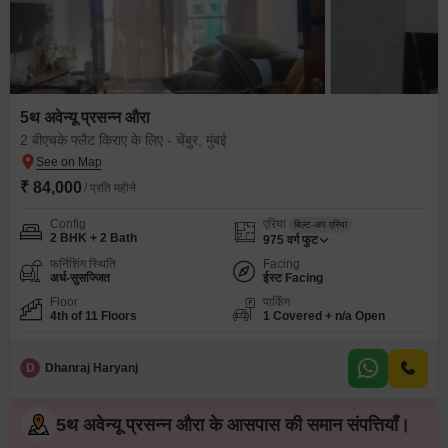
5थ अवेन्यू प्रसन्न औरा
2 बीएचके फ्लैट किराए के लिए - चेंबुर, मुंबई
₹ 84,000
/ प्रति महीने
Config
एरिया
बिल्ट-अप एरिया
2 BHK + 2 Bath
975
वर्ग फुट
फर्निशिंग स्थिति
Facing
अर्ध-सुसज्जित
ईस्ट Facing
Floor
पार्किंग
4th of 11 Floors
1 Covered + n/a Open
D
Dhanraj Haryanj
5थ अवेन्यू प्रसन्न औरा के आसपास की समान संपत्तियाँ।