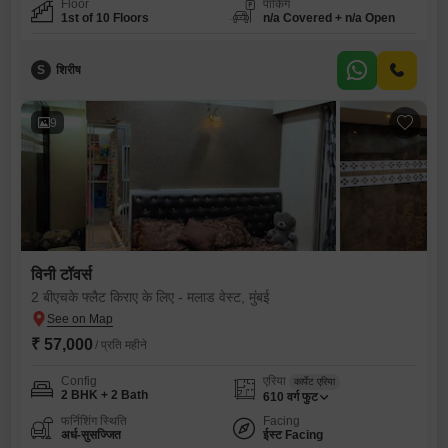
Floor
पार्किंग
1st of 10 Floors
n/a Covered + n/a Open
S
शिरीष
9
विनी टॉवर्स
2 बीएचके फ्लैट किराए के लिए - मलाड वेस्ट, मुंबई
₹ 57,000
/ प्रति महीने
Config
एरिया
कार्पेट एरिया
2 BHK + 2 Bath
610
वर्ग फुट
फर्निशिंग स्थिति
Facing
अर्ध-सुसज्जित
ईस्ट Facing