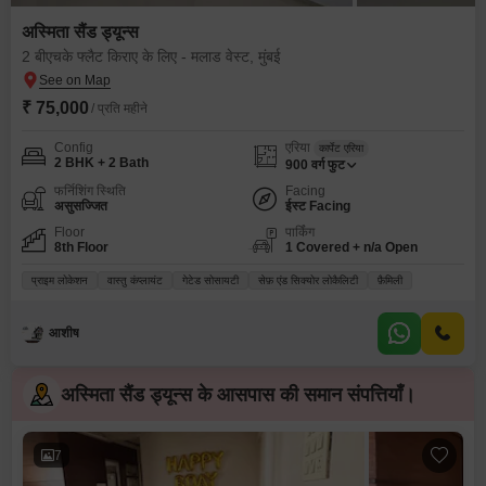
अस्मिता सैंड ड्यून्स
2 बीएचके फ्लैट किराए के लिए - मलाड वेस्ट, मुंबई
₹ 75,000
/ प्रति महीने
Config
एरिया
कार्पेट एरिया
2 BHK + 2 Bath
900
वर्ग फुट
फर्निशिंग स्थिति
Facing
असुसज्जित
ईस्ट Facing
Floor
पार्किंग
8th Floor
1 Covered + n/a Open
प्राइम लोकेशन
वास्तु कंप्लायंट
गेटेड सोसायटी
सेफ़ एंड सिक्योर लोकैलिटी
फ़ैमिली
आशीष
अस्मिता सैंड ड्यून्स के आसपास की समान संपत्तियाँ।
7