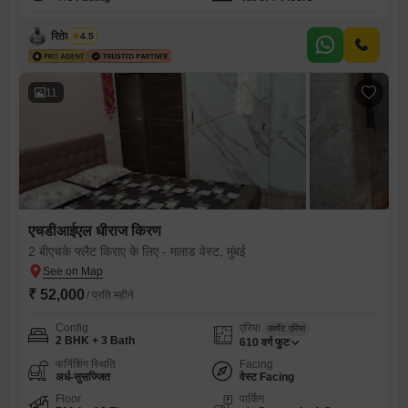
रितेश मिश्रा
4.5
11
एचडीआईएल धीराज किरण
2 बीएचके फ्लैट किराए के लिए - मलाड वेस्ट, मुंबई
₹ 52,000
/ प्रति महीने
Config
एरिया
कार्पेट एरिया
2 BHK + 3 Bath
610
वर्ग फुट
फर्निशिंग स्थिति
Facing
अर्ध-सुसज्जित
वेस्ट Facing
Floor
पार्किंग