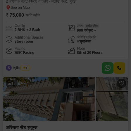
2 बीएचके फ्लैट किराए के लिए - मलाड वेस्ट, मुंबई
₹ 75,000
/ प्रति महीने
Config
एरिया
कार्पेट एरिया
2 BHK + 2 Bath
900
वर्ग फुट
Additional Spaces
फर्निशिंग स्थिति
store room
असुसज्जित
Facing
Floor
साउथ Facing
8th of 20 Floors
S
श्रीराम मिश्रा
5
13
अस्मिता सैंड ड्यून्स