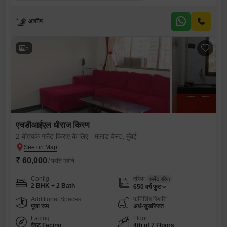
आशीष
5
एचडीआईएल धीराज किरण
2 बीएचके फ्लैट किराए के लिए - मलाड वेस्ट, मुंबई
₹ 60,000
/ प्रति महीने
Config
एरिया
कार्पेट एरिया
2 BHK + 2 Bath
650
वर्ग फुट
Additional Spaces
फर्निशिंग स्थिति
पूजा रूम
अर्ध-सुसज्जित
Facing
Floor
वेस्ट Facing
4th of 7 Floors