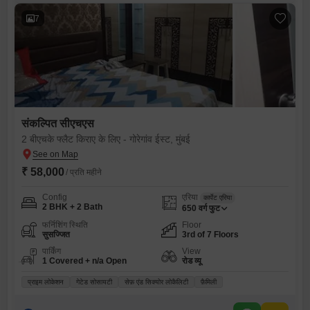
7
संकल्पित सीएचएस
2 बीएचके फ्लैट किराए के लिए - गोरेगांव ईस्ट, मुंबई
₹ 58,000
/ प्रति महीने
Config
एरिया
कार्पेट एरिया
2 BHK + 2 Bath
650
वर्ग फुट
फर्निशिंग स्थिति
Floor
सुसज्जित
3rd of 7 Floors
पार्किंग
View
1 Covered + n/a Open
रोड व्यू
प्राइम लोकेशन
गेटेड सोसायटी
सेफ़ एंड सिक्योर लोकैलिटी
फ़ैमिली