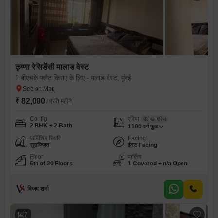
कृष्णा रेसिडेंसी मालाड वेस्ट
2 बीएचके फ्लैट किराए के लिए - मलाड वेस्ट, मुंबई
₹ 82,000
/ प्रति महीने
Config
एरिया
सेलेबल एरिया
2 BHK + 2 Bath
1100
वर्ग फुट
फर्निशिंग स्थिति
Facing
सुसज्जित
ईस्ट Facing
Floor
पार्किंग
6th of 20 Floors
1 Covered + n/a Open
विजय शर्मा
7