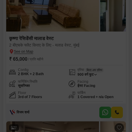
कृष्णा रेसिडेंसी मालाड वेस्ट
2 बीएचके फ्लैट किराए के लिए - मलाड वेस्ट, मुंबई
₹ 65,000
/ प्रति महीने
Config
एरिया
बिल्ट-अप एरिया
2 BHK + 2 Bath
900
वर्ग फुट
फर्निशिंग स्थिति
Facing
सुसज्जित
ईस्ट Facing
Floor
पार्किंग
3rd of 7 Floors
1 Covered + n/a Open
विजय शर्मा
7