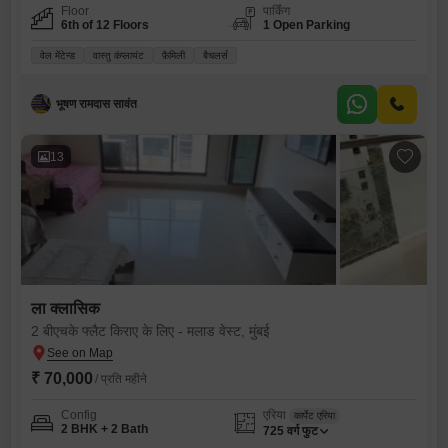
Floor
पार्किंग
6th of 12 Floors
1 Open Parking
वेल मेंटेन्ड
वास्तु कंप्लायंट
फ़ैमिली
बैचलर्स
भूषण रामदास सावंत
13
ला क्लासिक
2 बीएचके फ्लैट किराए के लिए - मलाड वेस्ट, मुंबई
₹ 70,000
/ प्रति महीने
Config
एरिया
कार्पेट एरिया
2 BHK + 2 Bath
725
वर्ग फुट