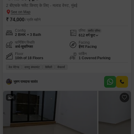
2 बीएचके फ्लैट किराए के लिए - मलाड वेस्ट, मुंबई
₹ 74,000
/ प्रति महीने
Config
एरिया
कार्पेट एरिया
2 BHK + 3 Bath
612
वर्ग फुट
फर्निशिंग स्थिति
Facing
अर्ध-सुसज्जित
ईस्ट Facing
Floor
पार्किंग
10th of 18 Floors
1 Covered Parking
वेल मेंटेन्ड
वास्तु कंप्लायंट
फ़ैमिली
बैचलर्स
भूषण रामदास सावंत
4