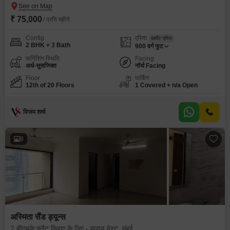
₹ 75,000
/ प्रति महीने
Config
एरिया
कार्पेट एरिया
2 BHK + 3 Bath
900
वर्ग फुट
फर्निशिंग स्थिति
Facing
अर्ध-सुसज्जित
नॉर्थ Facing
Floor
पार्किंग
12th of 20 Floors
1 Covered + n/a Open
विजय शर्मा
8
अस्मिता सैंड ड्यून्स
2 बीएचके फ्लैट किराए के लिए - मलाड वेस्ट, मुंबई