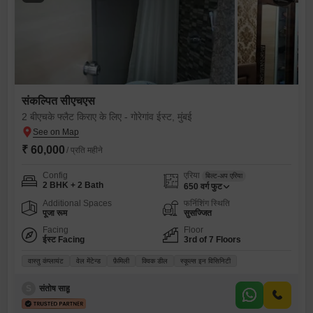
संकल्पित सीएचएस
2 बीएचके फ्लैट किराए के लिए - गोरेगांव ईस्ट, मुंबई
₹ 60,000
/ प्रति महीने
Config
एरिया
बिल्ट-अप एरिया
2 BHK + 2 Bath
650
वर्ग फुट
Additional Spaces
फर्निशिंग स्थिति
पूजा रूम
सुसज्जित
Facing
Floor
ईस्ट Facing
3rd of 7 Floors
वास्तु कंप्लायंट
वेल मेंटेन्ड
फ़ैमिली
क्विक डील
स्कूल्स इन विसिनिटी
S
संतोष साहू