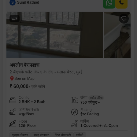
S
Sunil Rathod
8
अवलोन पैराडाइस
2 बीएचके फ्लैट किराए के लिए - मलाड वेस्ट, मुंबई
₹ 60,000
/ प्रति महीने
Config
एरिया
कार्पेट एरिया
2 BHK + 2 Bath
750
वर्ग फुट
फर्निशिंग स्थिति
Facing
असुसज्जित
ईस्ट Facing
Floor
पार्किंग
12th Floor
1 Covered + n/a Open
प्राइम लोकेशन
वास्तु कंप्लायंट
गेटेड सोसायटी
फ़ैमिली