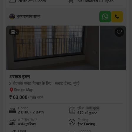
701th of 9 Floors
n/a Covered + 1 Open
भूषण रामदास सावंत
5
अरकड इडन
2 बीएचके फ्लैट किराए के लिए - मलाड ईस्ट, मुंबई
₹ 63,000
/ प्रति महीने
Config
एरिया
कार्पेट एरिया
2 BHK + 2 Bath
670
वर्ग फुट
फर्निशिंग स्थिति
Facing
अर्ध-सुसज्जित
ईस्ट Facing
Floor
Flooring