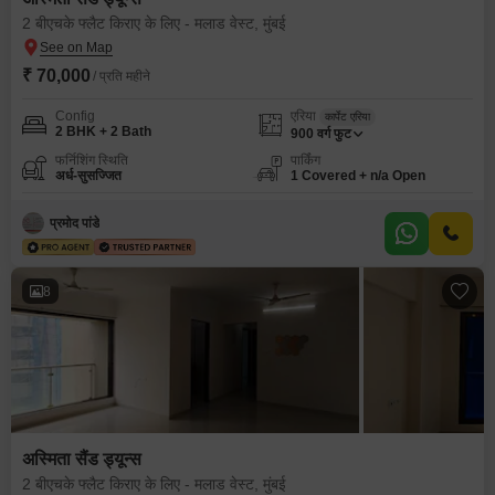
2 बीएचके फ्लैट किराए के लिए - मलाड वेस्ट, मुंबई
₹ 70,000
/ प्रति महीने
Config
एरिया
कार्पेट एरिया
2 BHK + 2 Bath
900
वर्ग फुट
फर्निशिंग स्थिति
पार्किंग
अर्ध-सुसज्जित
1 Covered + n/a Open
प्रमोद पांडे
8
अस्मिता सैंड ड्यून्स
2 बीएचके फ्लैट किराए के लिए - मलाड वेस्ट, मुंबई