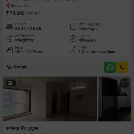
₹ 74,000
/ प्रति महीने
Config
एरिया
कार्पेट एरिया
2 BHK + 3 Bath
900
वर्ग फुट
फर्निशिंग स्थिति
Facing
अर्ध-सुसज्जित
नॉर्थ Facing
Floor
पार्किंग
12th of 22 Floors
1 Covered + n/a Open
विजय शर्मा
8
अस्मिता सैंड ड्यून्स