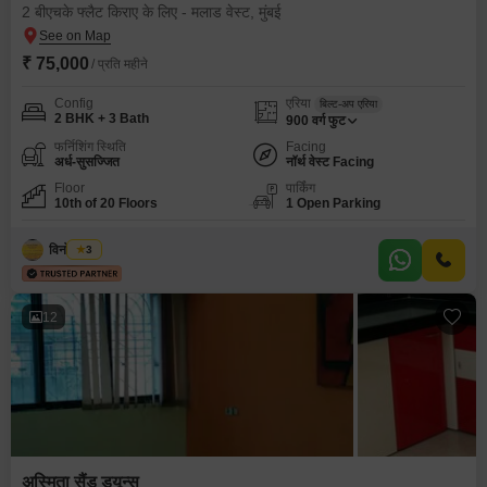
2 बीएचके फ्लैट किराए के लिए - मलाड वेस्ट, मुंबई
₹ 75,000
/ प्रति महीने
Config
एरिया
बिल्ट-अप एरिया
2 BHK + 3 Bath
900
वर्ग फुट
फर्निशिंग स्थिति
Facing
अर्ध-सुसज्जित
नॉर्थ वेस्ट Facing
Floor
पार्किंग
10th of 20 Floors
1 Open Parking
विनोद पटेल
3
12
अस्मिता सैंड ड्यून्स