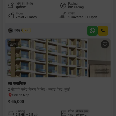
फर्निशिंग स्थिति
Facing
सुसज्जित
वेस्ट Facing
Floor
पार्किंग
7th of 7 Floors
1 Covered + 1 Open
गणेश चेट्टियार
4
21
ला क्लासिक
2 बीएचके फ्लैट किराए के लिए - मलाड वेस्ट, मुंबई
₹ 65,000
Config
एरिया
सेलेबल एरिया
2 BHK + 2 Bath
1025
वर्ग फुट