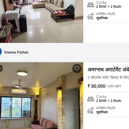
Config
2 BHK + 2 Bath
फर्निशिंग स्थिति
सुसज्जित
Shweta Pathak
6
अमरनाथ अपार्टमेंट अंधे
2 बीएचके फ्लैट किराए के लिए -
₹ 80,000
/ प्रति महीने
Config
2 BHK + 2 Bath
फर्निशिंग स्थिति
सुसज्जित