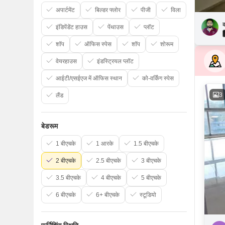
अपार्टमेंट
बिल्डर फ्लोर
पीजी
विला
इंडिपेंडेंट हाउस
पेंथाउस
प्लॉट
शॉप
ऑफिस स्पेस
शॉप
शोरूम
वेयरहाउस
इंडस्ट्रियल प्लॉट
आईटी/एसईएज में ऑफिस स्थान
को-वर्किंग स्पेस
3
लैंड
बेडरूम
1 बीएचके
1 आरके
1.5 बीएचके
2 बीएचके
2.5 बीएचके
3 बीएचके
3.5 बीएचके
4 बीएचके
5 बीएचके
6 बीएचके
6+ बीएचके
स्टूडियो