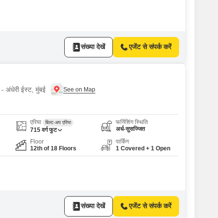
संख्या देखें
एजेंट से संपर्क करें
 अंधेरी ईस्ट, मुंबई
एरिया
फर्निशिंग स्थिति
बिल्ट-अप एरिया
अर्ध-सुसज्जित
715
वर्ग फुट
Floor
पार्किंग
12th of 18 Floors
1 Covered + 1 Open
संख्या देखें
एजेंट से संपर्क करें