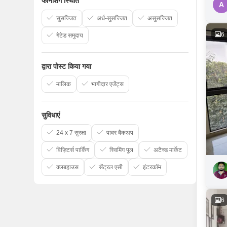
फर्निशिंग स्थिति
A
सुसज्जित
अर्ध-सुसज्जित
असुसज्जित
6
गेटेड समुदाय
द्वारा पोस्ट किया गया
मालिक
भागीदार एजेंट्स
सुविधाएं
24 x 7 सुरक्षा
पावर बैकअप
विज़िटर्स पार्किंग
स्विमिंग पूल
अटैच्ड मार्केट
क्लबहाउस
सेंट्रल एसी
इंटरकॉम
6