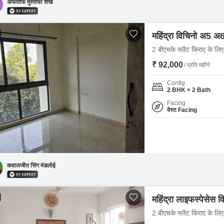
अफताफ मुस्तफा शेख
महिंद्रा विचिनो अ5 अ
2 बीएचके फ्लैट किराए के लिए -
₹ 92,000
/ प्रति महीने
Config
2 BHK + 2 Bath
Facing
वेस्ट Facing
कवालजीत सिंग मंडलोई
महिंद्रा लाइफस्पेसेस विव
2 बीएचके फ्लैट किराए के लिए -