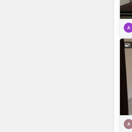
A
5
A