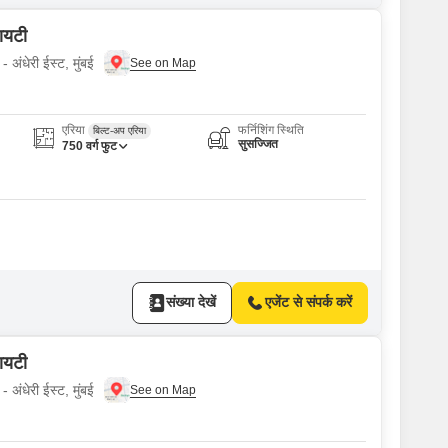
सायटी
 अंधेरी ईस्ट, मुंबई
एरिया
फर्निशिंग स्थिति
बिल्ट-अप एरिया
सुसज्जित
750
वर्ग फुट
संख्या देखें
एजेंट से संपर्क करें
सायटी
 अंधेरी ईस्ट, मुंबई