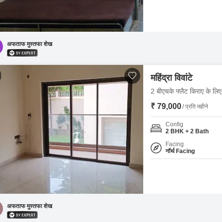
अफताफ मुस्तफा शेख
महिंद्रा विवांटे
2 बीएचके फ्लैट किराए के लिए -
₹ 79,000
/ प्रति महीने
Config
2 BHK + 2 Bath
Facing
नॉर्थ Facing
अफताफ मुस्तफा शेख