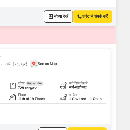
संख्या देखें
एजेंट से संपर्क करें
6
 अंधेरी ईस्ट, मुंबई
एरिया
फर्निशिंग स्थिति
बिल्ट-अप एरिया
अर्ध-सुसज्जित
729
वर्ग फुट
Floor
पार्किंग
11th of 19 Floors
1 Covered + 1 Open