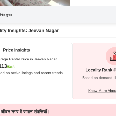
िनोद कुमार
lity Insights: Jeevan Nagar
Price Insights
rage Rental Price in Jeevan Nagar
113
/Sq.ft
Locality Rank 
ed on active listings and recent trends
Based on demand, liva
Know More Abou
जीवन नगर में समान संपत्तियाँ।