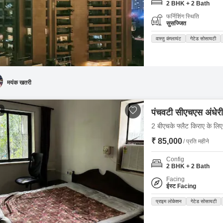
2 BHK + 2 Bath
फर्निशिंग स्थिति
सुसज्जित
वास्तु कंप्लायंट
गेटेड सोसायटी
मयंक खतरी
2
पंचवटी सीएचएस अंधेरी
2 बीएचके फ्लैट किराए के लिए -
₹ 85,000
/ प्रति महीने
Config
2 BHK + 2 Bath
Facing
ईस्ट Facing
प्राइम लोकेशन
गेटेड सोसायटी