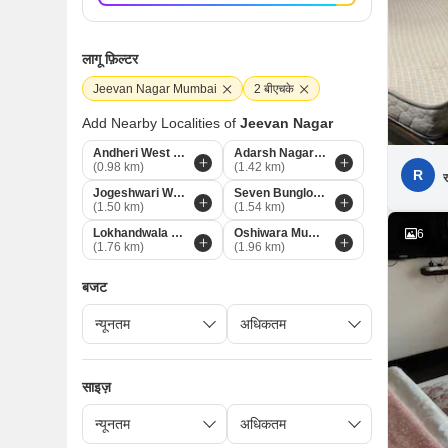
लागू फ़िल्टर
Jeevan Nagar Mumbai
2 बीएचके
Add Nearby Localities of
Jeevan Nagar
Andheri West Mumbai
Adarsh Nagar Mumbai
(0.98 km)
(1.42 km)
R
र
Jogeshwari West Mumbai
Seven Bunglow Mumbai
(1.50 km)
(1.54 km)
Lokhandwala Complex Mumbai
Oshiwara Mumbai
6
(1.76 km)
(1.96 km)
बजट
साइज़