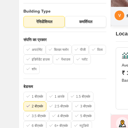
Building Type
V
व
रेसिडेंशियल
कमर्शियल
Loca
संपत्ति का प्रकार
अपार्टमेंट
बिल्डर फ्लोर
पीजी
विला
इंडिपेंडेंट हाउस
पेंथाउस
प्लॉट
Ave
शॉप
₹ 
Bas
बेडरूम
1 बीएचके
1 आरके
1.5 बीएचके
2 बीएचके
2.5 बीएचके
3 बीएचके
3.5 बीएचके
4 बीएचके
5 बीएचके
6 बीएचके
6+ बीएचके
स्टूडियो