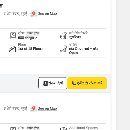
एस
 अंधेरी वेस्ट, मुंबई
एरिया
फर्निशिंग स्थिति
कार्पेट एरिया
सुसज्जित
688
वर्ग फुट
Floor
पार्किंग
1st of 18 Floors
n/a Covered + n/a
Open
संख्या देखें
एजेंट से संपर्क करें
 अंधेरी वेस्ट, मुंबई
एरिया
Additional Spaces
कार्पेट एरिया