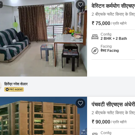
7
वेस्टिन कर्मयोग सीएच
2 बीएचके फ्लैट किराए के लिए -
₹ 75,000
/ प्रति महीने
Config
2 BHK + 2 Bath
Facing
वेस्ट Facing
हितेंद्र नरेश शेलार
पंचवटी सीएचएस अंधेरी
2 बीएचके फ्लैट किराए के लिए -
₹ 90,000
/ प्रति महीने
Config