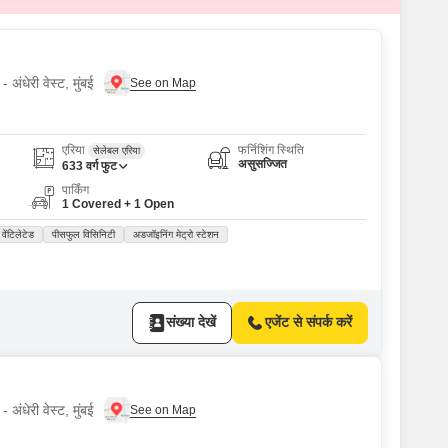
 अंधेरी वेस्ट, मुंबई
एरिया
फर्निशिंग स्थिति
सेलेबल एरिया
असुसज्जित
633
वर्ग फुट
पार्किंग
1 Covered + 1 Open
 वेंटिलेटेड
पीसफुल विसिनिटी
अडजॉइनिंग मेट्रो स्टेशन
संख्या देखें
एजेंट से संपर्क करें
 अंधेरी वेस्ट, मुंबई