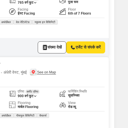
पूजा रूम
765
वर्ग फुट
Facing
Floor
ईस्ट Facing
6th of 7 Floors
अफोर्डेबल
वेल वेंटिलेटेड
स्कूल्स इन विसिनिटी
संख्या देखें
एजेंट से संपर्क करें
 अंधेरी वेस्ट, मुंबई
एरिया
फर्निशिंग स्थिति
कार्पेट एरिया
सुसज्जित
900
वर्ग फुट
Flooring
View
मार्बल Flooring
रोड व्यू
अफोर्डेबल
पीसफुल विसिनिटी
बैचलर्स