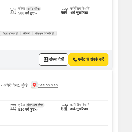
एरिया
फर्निशिंग स्थिति
कार्पेट एरिया
अर्ध-सुसज्जित
500
वर्ग फुट
गेटेड सोसायटी
फ़ैमिली
पीसफुल विसिनिटी
संख्या देखें
एजेंट से संपर्क करें
 अंधेरी वेस्ट, मुंबई
एरिया
फर्निशिंग स्थिति
बिल्ट-अप एरिया
अर्ध-सुसज्जित
510
वर्ग फुट