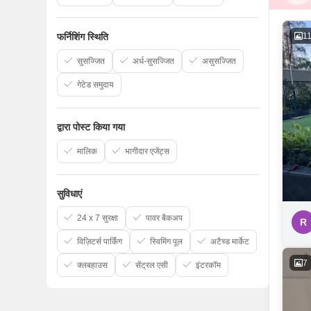
1
फर्निशिंग स्थिति
सुसज्जित
अर्ध-सुसज्जित
असुसज्जित
गेटेड समुदाय
द्वारा पोस्ट किया गया
मालिक
भागीदार एजेंट्स
सुविधाएं
24 x 7 सुरक्षा
पावर बैकअप
R
विज़िटर्स पार्किंग
स्विमिंग पूल
अटैच्ड मार्केट
7
क्लबहाउस
सेंट्रल एसी
इंटरकॉम