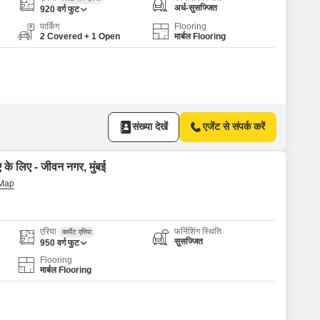
or Rent in Mumbai
अर्ध-सुसज्जित
920
वर्ग फुट
Commercial Properties for Rent in Mumbai
पार्किंग
Flooring
2 Covered + 1 Open
मार्बल Flooring
संख्या देखें
एजेंट से संपर्क करें
 के लिए - जीवन नगर, मुंबई
एरिया
फर्निशिंग स्थिति
कार्पेट एरिया
सुसज्जित
950
वर्ग फुट
Flooring
मार्बल Flooring