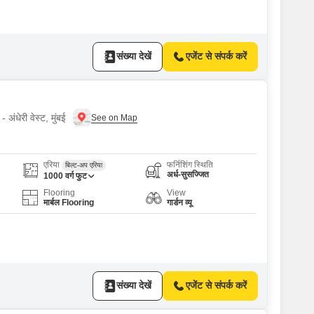
संख्या देखें
एजेंट से संपर्क करें
 अंधेरी वेस्ट, मुंबई
एरिया
फर्निशिंग स्थिति
बिल्ट-अप एरिया
अर्ध-सुसज्जित
1000
वर्ग फुट
Flooring
View
मार्बल Flooring
गार्डन व्यू
संख्या देखें
एजेंट से संपर्क करें