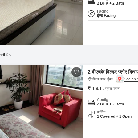
Coworking Space f
Mortgage Partnerships
2 BHK + 2 Bath
False Ceiling Design
Facing
SuperAgent Pro
ईस्ट Facing
TV Unit Design
Wall Paint Design
Wall Design
Window Design
गनी सिंघ
Tiles Design
Kitchen Tiles Design
2 बीएचके बिल्डर फ्लोर किराए
जीवन नगर, मुंबई
Kitchen False Ceiling Design
₹ 1.4 L
/ प्रति महीने
Staircase Design
Config
Door Design
2 BHK + 2 Bath
Crockery Unit Design
पार्किंग
1 Covered + 1 Open
Study Room Design