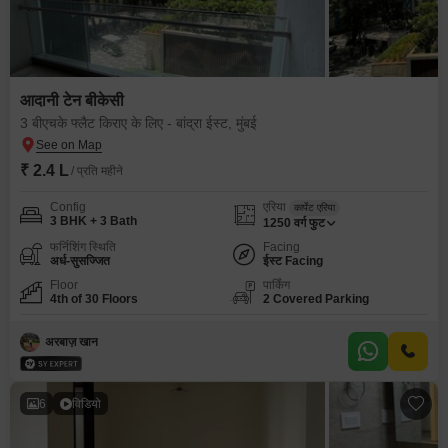
आदानी टेन बीकेसी
3 बीएचके फ्लैट किराए के लिए - बांद्रा ईस्ट, मुंबई
₹ 2.4 L
/ प्रति महीने
Config
एरिया
कार्पेट एरिया
3 BHK + 3 Bath
1250
वर्ग फुट
फर्निशिंग स्थिति
Facing
अर्ध-सुसज्जित
ईस्ट Facing
Floor
पार्किंग
4th of 30 Floors
2 Covered Parking
अरबाज़ खान
6
विडियो