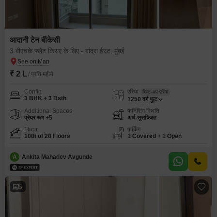
आदानी टेन बीकेसी
3 बीएचके फ्लैट किराए के लिए - बांद्रा ईस्ट, मुंबई
₹ 2 L
/ प्रति महीने
Config
एरिया
बिल्ट-अप एरिया
3 BHK + 3 Bath
1250
वर्ग फुट
Additional Spaces
फर्निशिंग स्थिति
प्रेयर रूम +5
अर्ध-सुसज्जित
Floor
पार्किंग
10th of 28 Floors
1 Covered + 1 Open
A
Ankita Mahadev Avgunde
5