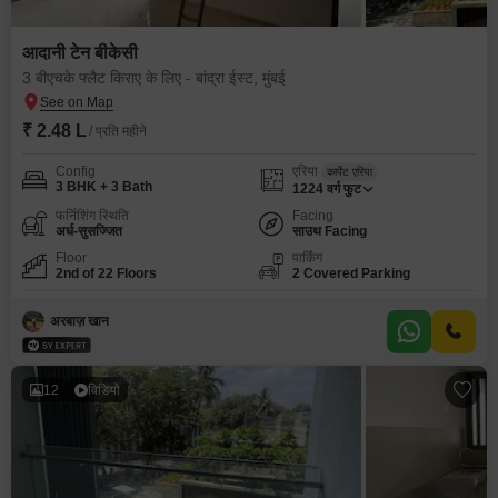
आदानी टेन बीकेसी
3 बीएचके फ्लैट किराए के लिए - बांद्रा ईस्ट, मुंबई
₹ 2.48 L
/ प्रति महीने
Config
एरिया
कार्पेट एरिया
3 BHK + 3 Bath
1224
वर्ग फुट
फर्निशिंग स्थिति
Facing
अर्ध-सुसज्जित
साउथ Facing
Floor
पार्किंग
2nd of 22 Floors
2 Covered Parking
अरबाज़ खान
12
विडियो