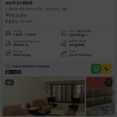
आदानी टेन बीकेसी
3 बीएचके फ्लैट किराए के लिए - बांद्रा ईस्ट, मुंबई
₹ 2.2 L
/ प्रति महीने
Config
एरिया
बिल्ट-अप एरिया
3 BHK + 3 Bath
1200
वर्ग फुट
Additional Spaces
फर्निशिंग स्थिति
प्रेयर रूम +5
अर्ध-सुसज्जित
Facing
Floor
साउथ Facing
7th of 28 Floors
A
Ankita Mahadev Avgunde
7