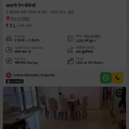
आदानी टेन बीकेसी
3 बीएचके फ्लैट किराए के लिए - बांद्रा ईस्ट, मुंबई
₹ 3 L
/ प्रति महीने
Config
एरिया
बिल्ट-अप एरिया
3 BHK + 3 Bath
1250
वर्ग फुट
Additional Spaces
फर्निशिंग स्थिति
प्रेयर रूम +5
अर्ध-सुसज्जित
Facing
Floor
नॉर्थ ईस्ट Facing
19th of 28 Floors
A
Ankita Mahadev Avgunde