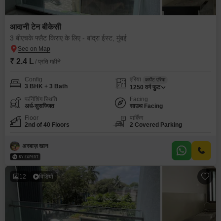
आदानी टेन बीकेसी
3 बीएचके फ्लैट किराए के लिए - बांद्रा ईस्ट, मुंबई
₹ 2.4 L
/ प्रति महीने
Config
एरिया
कार्पेट एरिया
3 BHK + 3 Bath
1250
वर्ग फुट
फर्निशिंग स्थिति
Facing
अर्ध-सुसज्जित
साउथ Facing
Floor
पार्किंग
2nd of 40 Floors
2 Covered Parking
अरबाज़ खान
12
विडियो