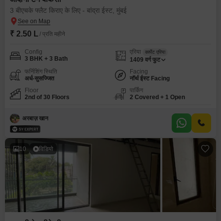
3 बीएचके फ्लैट किराए के लिए - बांद्रा ईस्ट, मुंबई
₹ 2.50 L
/ प्रति महीने
Config
एरिया
कार्पेट एरिया
3 BHK + 3 Bath
1409
वर्ग फुट
फर्निशिंग स्थिति
Facing
अर्ध-सुसज्जित
नॉर्थ ईस्ट Facing
Floor
पार्किंग
2nd of 30 Floors
2 Covered + 1 Open
अरबाज़ खान
10
विडियो