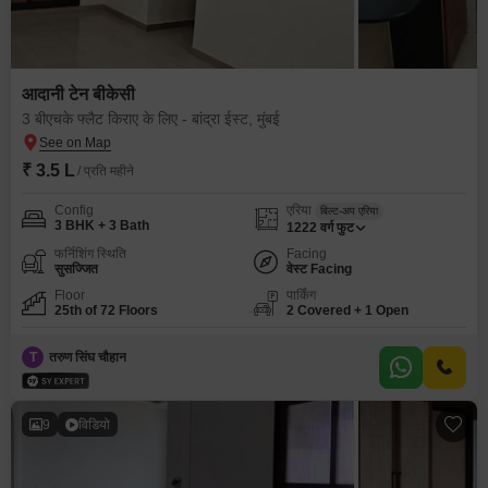
आदानी टेन बीकेसी
3 बीएचके फ्लैट किराए के लिए - बांद्रा ईस्ट, मुंबई
₹ 3.5 L
/ प्रति महीने
Config
एरिया
बिल्ट-अप एरिया
3 BHK + 3 Bath
1222
वर्ग फुट
फर्निशिंग स्थिति
Facing
सुसज्जित
वेस्ट Facing
Floor
पार्किंग
25th of 72 Floors
2 Covered + 1 Open
T
तरुण सिंघ चौहान
9
विडियो