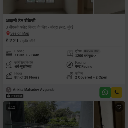
आदानी टेन बीकेसी
3 बीएचके फ्लैट किराए के लिए - बांद्रा ईस्ट, मुंबई
₹ 2.2 L
/ प्रति महीने
Config
एरिया
बिल्ट-अप एरिया
3 BHK + 2 Bath
1200
वर्ग फुट
फर्निशिंग स्थिति
Facing
अर्ध-सुसज्जित
वेस्ट Facing
Floor
पार्किंग
8th of 28 Floors
2 Covered + 2 Open
A
Ankita Mahadev Avgunde
12