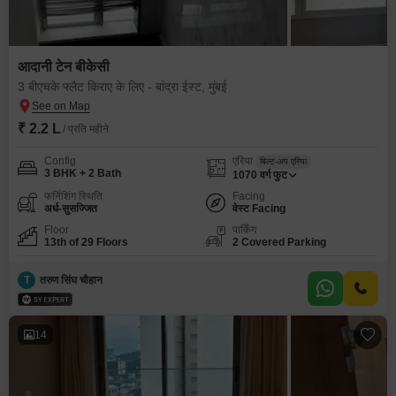
आदानी टेन बीकेसी
3 बीएचके फ्लैट किराए के लिए - बांद्रा ईस्ट, मुंबई
₹ 2.2 L
/ प्रति महीने
Config
एरिया
बिल्ट-अप एरिया
3 BHK + 2 Bath
1070
वर्ग फुट
फर्निशिंग स्थिति
Facing
अर्ध-सुसज्जित
वेस्ट Facing
Floor
पार्किंग
13th of 29 Floors
2 Covered Parking
T
तरुण सिंघ चौहान
14