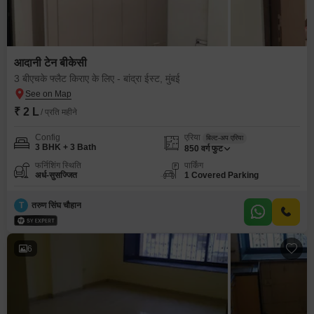
आदानी टेन बीकेसी
3 बीएचके फ्लैट किराए के लिए - बांद्रा ईस्ट, मुंबई
₹ 2 L
/ प्रति महीने
Config
एरिया
बिल्ट-अप एरिया
3 BHK + 3 Bath
850
वर्ग फुट
फर्निशिंग स्थिति
पार्किंग
अर्ध-सुसज्जित
1 Covered Parking
T
तरुण सिंघ चौहान
6