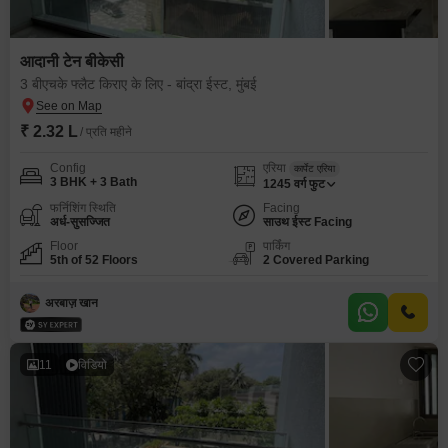
आदानी टेन बीकेसी
3 बीएचके फ्लैट किराए के लिए - बांद्रा ईस्ट, मुंबई
₹ 2.32 L
/ प्रति महीने
Config
एरिया
कार्पेट एरिया
3 BHK + 3 Bath
1245
वर्ग फुट
फर्निशिंग स्थिति
Facing
अर्ध-सुसज्जित
साउथ ईस्ट Facing
Floor
पार्किंग
5th of 52 Floors
2 Covered Parking
अरबाज़ खान
11
विडियो