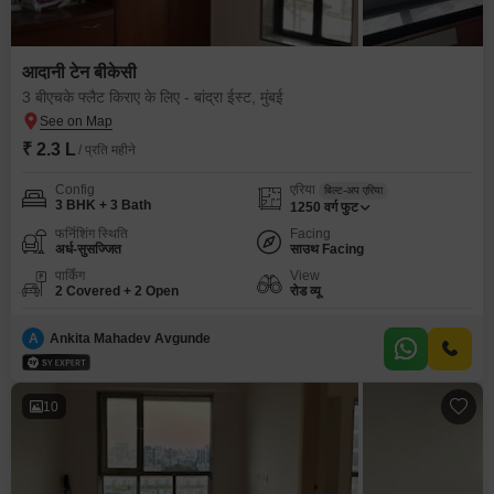
आदानी टेन बीकेसी
3 बीएचके फ्लैट किराए के लिए - बांद्रा ईस्ट, मुंबई
₹ 2.3 L
/ प्रति महीने
Config
एरिया
बिल्ट-अप एरिया
3 BHK + 3 Bath
1250
वर्ग फुट
फर्निशिंग स्थिति
Facing
अर्ध-सुसज्जित
साउथ Facing
पार्किंग
View
2 Covered + 2 Open
रोड व्यू
A
Ankita Mahadev Avgunde
10