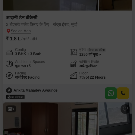
आदानी टेन बीकेसी
3 बीएचके फ्लैट किराए के लिए - बांद्रा ईस्ट, मुंबई
₹ 1.8 L
/ प्रति महीने
Config
एरिया
बिल्ट-अप एरिया
3 BHK + 3 Bath
1250
वर्ग फुट
Additional Spaces
फर्निशिंग स्थिति
पूजा रूम +5
अर्ध-सुसज्जित
Facing
Floor
नॉर्थ ईस्ट Facing
7th of 22 Floors
A
Ankita Mahadev Avgunde
8