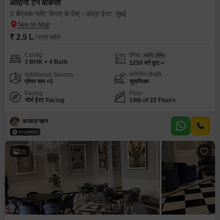
आदानी टेन बीकेसी
3 बीएचके फ्लैट किराए के लिए - बांद्रा ईस्ट, मुंबई
₹ 2.5 L
/ प्रति महीने
Config
एरिया
कार्पेट एरिया
3 BHK + 4 Bath
1250
वर्ग फुट
Additional Spaces
फर्निशिंग स्थिति
प्रेयर रूम +5
सुसज्जित
Facing
Floor
नॉर्थ ईस्ट Facing
14th of 22 Floors
अरबाज़ खान
15