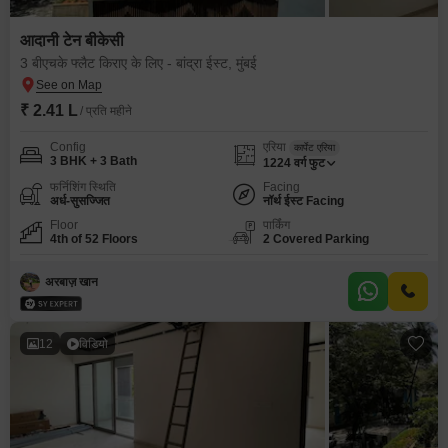
आदानी टेन बीकेसी
3 बीएचके फ्लैट किराए के लिए - बांद्रा ईस्ट, मुंबई
₹ 2.41 L
/ प्रति महीने
Config
एरिया
कार्पेट एरिया
3 BHK + 3 Bath
1224
वर्ग फुट
फर्निशिंग स्थिति
Facing
अर्ध-सुसज्जित
नॉर्थ ईस्ट Facing
Floor
पार्किंग
4th of 52 Floors
2 Covered Parking
अरबाज़ खान
12
विडियो