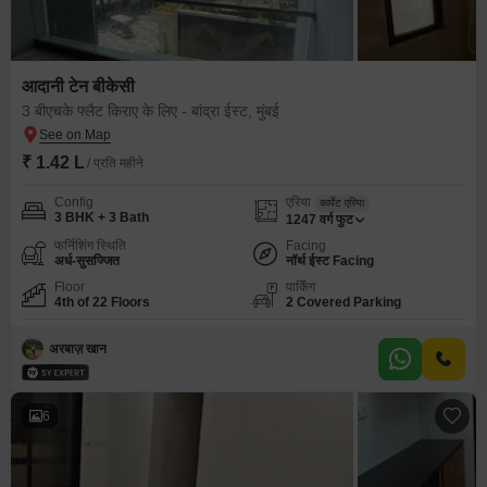
आदानी टेन बीकेसी
3 बीएचके फ्लैट किराए के लिए - बांद्रा ईस्ट, मुंबई
₹ 1.42 L
/ प्रति महीने
Config
एरिया
कार्पेट एरिया
3 BHK + 3 Bath
1247
वर्ग फुट
फर्निशिंग स्थिति
Facing
अर्ध-सुसज्जित
नॉर्थ ईस्ट Facing
Floor
पार्किंग
4th of 22 Floors
2 Covered Parking
अरबाज़ खान
6