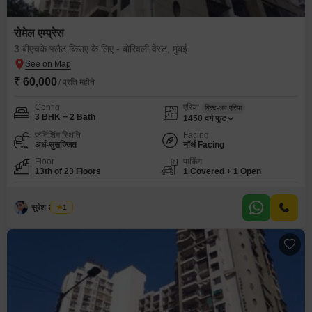
रोमेल एम्प्रेस
3 बीएचके फ्लैट किराए के लिए - बोरिवली वेस्ट, मुंबई
₹ 60,000
/ प्रति महीने
Config
एरिया
बिल्ट-अप एरिया
3 BHK + 2 Bath
1450
वर्ग फुट
फर्निशिंग स्थिति
Facing
अर्ध-सुसज्जित
नॉर्थ Facing
Floor
पार्किंग
13th of 23 Floors
1 Covered + 1 Open
सुरेश अ तायडे
1