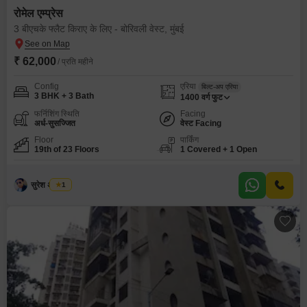
रोमेल एम्प्रेस
3 बीएचके फ्लैट किराए के लिए - बोरिवली वेस्ट, मुंबई
₹ 62,000
/ प्रति महीने
Config
एरिया
बिल्ट-अप एरिया
3 BHK + 3 Bath
1400
वर्ग फुट
फर्निशिंग स्थिति
Facing
अर्ध-सुसज्जित
वेस्ट Facing
Floor
पार्किंग
19th of 23 Floors
1 Covered + 1 Open
सुरेश अ तायडे
1