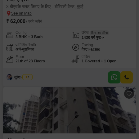
3 बीएचके फ्लैट किराए के लिए - बोरिवली वेस्ट, मुंबई
₹ 62,000
/ प्रति महीने
Config
एरिया
बिल्ट-अप एरिया
3 BHK + 3 Bath
1430
वर्ग फुट
फर्निशिंग स्थिति
Facing
अर्ध-सुसज्जित
वेस्ट Facing
Floor
पार्किंग
21th of 23 Floors
1 Covered + 1 Open
सुरेश अ तायडे
1