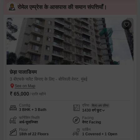
रोमेल एम्प्रेस के आसपास की समान संपत्तियाँ।
छेड़ा पालाडियम
3 बीएचके फ्लैट किराए के लिए - बोरिवली वेस्ट, मुंबई
₹ 65,000
/ प्रति महीने
Config
एरिया
बिल्ट-अप एरिया
3 BHK + 3 Bath
1430
वर्ग फुट
फर्निशिंग स्थिति
Facing
अर्ध-सुसज्जित
वेस्ट Facing
Floor
पार्किंग
18th of 22 Floors
1 Covered + 1 Open