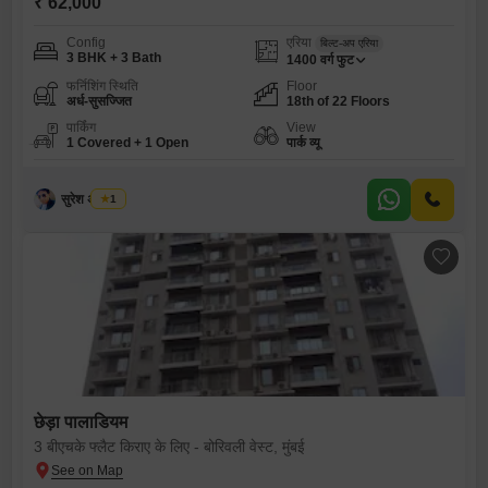
₹ 62,000
Config
एरिया
बिल्ट-अप एरिया
3 BHK + 3 Bath
1400
वर्ग फुट
फर्निशिंग स्थिति
Floor
अर्ध-सुसज्जित
18th of 22 Floors
पार्किंग
View
1 Covered + 1 Open
पार्क व्यू
सुरेश अ तायडे
1
छेड़ा पालाडियम
3 बीएचके फ्लैट किराए के लिए - बोरिवली वेस्ट, मुंबई