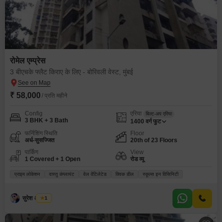
रोमेल एम्प्रेस
3 बीएचके फ्लैट किराए के लिए - बोरिवली वेस्ट, मुंबई
₹ 58,000
/ प्रति महीने
Config
एरिया
बिल्ट-अप एरिया
3 BHK + 3 Bath
1400
वर्ग फुट
फर्निशिंग स्थिति
Floor
अर्ध-सुसज्जित
20th of 23 Floors
पार्किंग
View
1 Covered + 1 Open
रोड व्यू
प्राइम लोकेशन
वास्तु कंप्लायंट
वेल वेंटिलेटेड
क्विक डील
स्कूल्स इन विसिनिटी
सुरेश अ तायडे
1