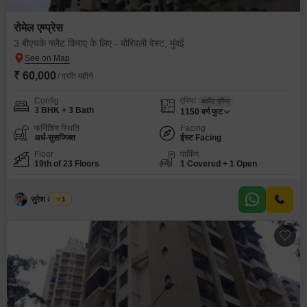
रोमेल एम्प्रेस
3 बीएचके फ्लैट किराए के लिए - बोरिवली वेस्ट, मुंबई
₹ 60,000
/ प्रति महीने
Config
एरिया
कार्पेट एरिया
3 BHK + 3 Bath
1150
वर्ग फुट
फर्निशिंग स्थिति
Facing
अर्ध-सुसज्जित
ईस्ट Facing
Floor
पार्किंग
19th of 23 Floors
1 Covered + 1 Open
सुरेश अ तायडे
1