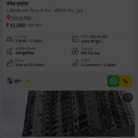
रोमेल एम्प्रेस
3 बीएचके फ्लैट किराए के लिए - बोरिवली वेस्ट, मुंबई
₹ 61,000
/ प्रति महीने
Config
एरिया
बिल्ट-अप एरिया
3 BHK + 2 Bath
1500
वर्ग फुट
फर्निशिंग स्थिति
Facing
अर्ध-सुसज्जित
वेस्ट Facing
Floor
पार्किंग
22th of 23 Floors
1 Covered + 1 Open
सुरेश अ तायडे
1