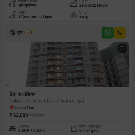
फर्निशिंग स्थिति
Floor
अर्ध-सुसज्जित
21th of 22 Floors
पार्किंग
View
1 Covered + 1 Open
रोड व्यू
सुरेश अ तायडे
1
छेड़ा पालाडियम
3 बीएचके फ्लैट किराए के लिए - बोरिवली वेस्ट, मुंबई
₹ 62,000
/ प्रति महीने
Config
एरिया
कार्पेट एरिया
3 BHK + 3 Bath
985
वर्ग फुट