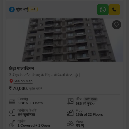
S
सुरेश अर्जुन तायडे
4
छेड़ा पालाडियम
3 बीएचके फ्लैट किराए के लिए - बोरिवली वेस्ट, मुंबई
₹ 70,000
/ प्रति महीने
Config
एरिया
कार्पेट एरिया
3 BHK + 3 Bath
985
वर्ग फुट
फर्निशिंग स्थिति
Floor
अर्ध-सुसज्जित
16th of 22 Floors
पार्किंग
View
1 Covered + 1 Open
रोड व्यू