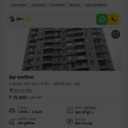
प्राइम लोकेशन
वास्तु कंप्लायंट
वेल वेंटिलेटेड
क्विक डील
स्कूल्स इन विसिनिटी
सुरेश अ तायडे
1
छेड़ा पालाडियम
3 बीएचके फ्लैट किराए के लिए - बोरिवली वेस्ट, मुंबई
₹ 70,000
/ प्रति महीने
Config
एरिया
कार्पेट एरिया
3 BHK + 3 Bath
985
वर्ग फुट
फर्निशिंग स्थिति
Facing
अर्ध-सुसज्जित
ईस्ट Facing