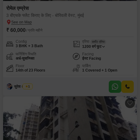
रोमेल एम्प्रेस
3 बीएचके फ्लैट किराए के लिए - बोरिवली वेस्ट, मुंबई
₹ 60,000
/ प्रति महीने
Config
एरिया
कार्पेट एरिया
3 BHK + 3 Bath
1200
वर्ग फुट
फर्निशिंग स्थिति
Facing
अर्ध-सुसज्जित
ईस्ट Facing
Floor
पार्किंग
14th of 23 Floors
1 Covered + 1 Open
सुरेश अ तायडे
1