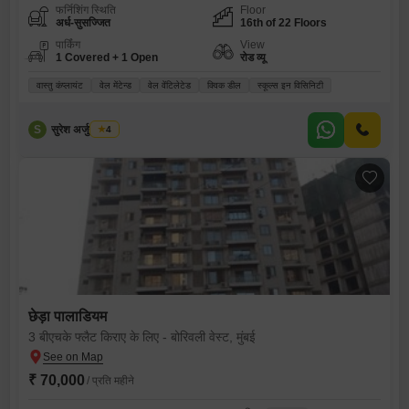
फर्निशिंग स्थिति
Floor
अर्ध-सुसज्जित
16th of 22 Floors
पार्किंग
View
1 Covered + 1 Open
रोड व्यू
वास्तु कंप्लायंट
वेल मेंटेन्ड
वेल वेंटिलेटेड
क्विक डील
स्कूल्स इन विसिनिटी
S
सुरेश अर्जुन तायडे
4
छेड़ा पालाडियम
3 बीएचके फ्लैट किराए के लिए - बोरिवली वेस्ट, मुंबई
₹ 70,000
/ प्रति महीने