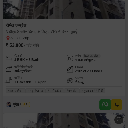
रोमेल एम्प्रेस
3 बीएचके फ्लैट किराए के लिए - बोरिवली वेस्ट, मुंबई
₹ 53,000
/ प्रति महीने
Config
एरिया
बिल्ट-अप एरिया
3 BHK + 3 Bath
1360
वर्ग फुट
फर्निशिंग स्थिति
Floor
अर्ध-सुसज्जित
21th of 23 Floors
पार्किंग
View
1 Covered + 1 Open
रोड व्यू
प्राइम लोकेशन
वास्तु कंप्लायंट
वेल वेंटिलेटेड
क्विक डील
स्कूल्स इन विसिनिटी
सुरेश अ तायडे
1