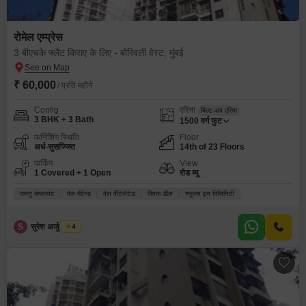
रोमेल एम्प्रेस
3 बीएचके फ्लैट किराए के लिए - बोरिवली वेस्ट, मुंबई
₹ 60,000
/ प्रति महीने
Config
एरिया
बिल्ट-अप एरिया
3 BHK + 3 Bath
1500
वर्ग फुट
फर्निशिंग स्थिति
Floor
अर्ध-सुसज्जित
14th of 23 Floors
पार्किंग
View
1 Covered + 1 Open
रोड व्यू
वास्तु कंप्लायंट
वेल मेंटेन्ड
वेल वेंटिलेटेड
क्विक डील
स्कूल्स इन विसिनिटी
S
सुरेश अर्जुन तायडे
4