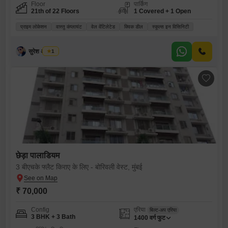
Floor
पार्किंग
21th of 22 Floors
1 Covered + 1 Open
प्राइम लोकेशन
वास्तु कंप्लायंट
वेल वेंटिलेटेड
क्विक डील
स्कूल्स इन विसिनिटी
सुरेश अ तायडे
1
छेड़ा पालाडियम
3 बीएचके फ्लैट किराए के लिए - बोरिवली वेस्ट, मुंबई
₹ 70,000
Config
एरिया
बिल्ट-अप एरिया
3 BHK + 3 Bath
1400
वर्ग फुट