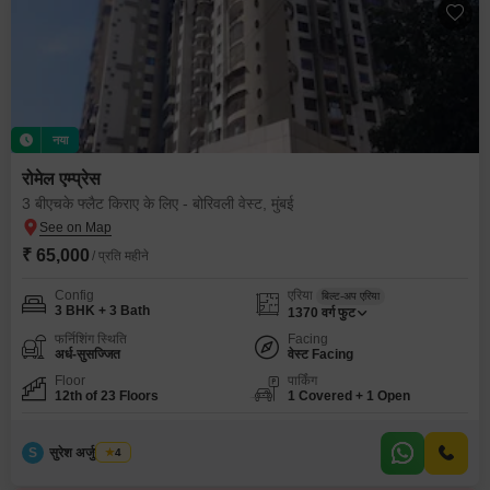
नया
रोमेल एम्प्रेस
3 बीएचके फ्लैट किराए के लिए - बोरिवली वेस्ट, मुंबई
₹ 65,000
/ प्रति महीने
Config
एरिया
बिल्ट-अप एरिया
3 BHK + 3 Bath
1370
वर्ग फुट
फर्निशिंग स्थिति
Facing
अर्ध-सुसज्जित
वेस्ट Facing
Floor
पार्किंग
12th of 23 Floors
1 Covered + 1 Open
S
सुरेश अर्जुन तायडे
4