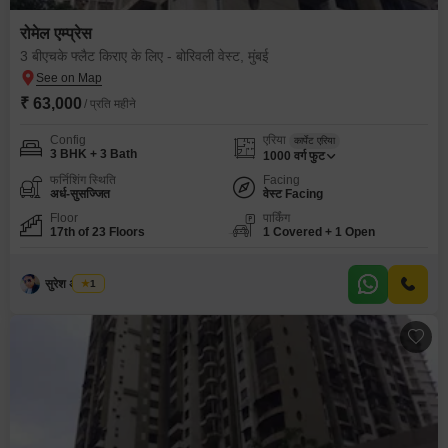
रोमेल एम्प्रेस
3 बीएचके फ्लैट किराए के लिए - बोरिवली वेस्ट, मुंबई
₹ 63,000
/ प्रति महीने
Config
एरिया
कार्पेट एरिया
3 BHK + 3 Bath
1000
वर्ग फुट
फर्निशिंग स्थिति
Facing
अर्ध-सुसज्जित
वेस्ट Facing
Floor
पार्किंग
17th of 23 Floors
1 Covered + 1 Open
सुरेश अ तायडे
1