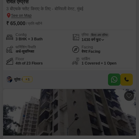
रोमेल एम्प्रेस
3 बीएचके फ्लैट किराए के लिए - बोरिवली वेस्ट, मुंबई
₹ 65,000
/ प्रति महीने
Config
एरिया
बिल्ट-अप एरिया
3 BHK + 3 Bath
1430
वर्ग फुट
फर्निशिंग स्थिति
Facing
अर्ध-सुसज्जित
वेस्ट Facing
Floor
पार्किंग
4th of 23 Floors
1 Covered + 1 Open
सुरेश अ तायडे
1