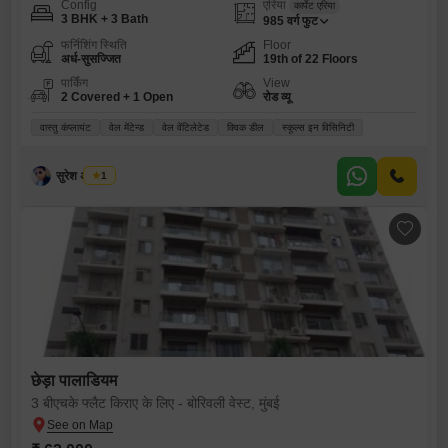
Config
एरिया
कार्पेट एरिया
3 BHK + 3 Bath
985
वर्ग फुट
फर्निशिंग स्थिति
Floor
अर्ध-सुसज्जित
19th of 22 Floors
पार्किंग
View
2 Covered + 1 Open
रोड व्यू
वास्तु कंप्लायंट
वेल मेंटेन्ड
वेल वेंटिलेटेड
क्विक डील
स्कूल्स इन विसिनिटी
सुरेश अ तायडे
1
छेड़ा पालाडियम
3 बीएचके फ्लैट किराए के लिए - बोरिवली वेस्ट, मुंबई