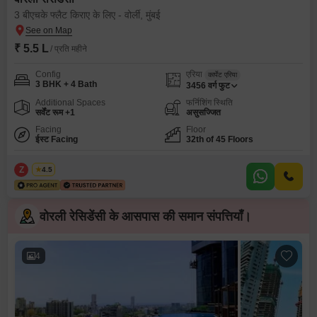
3 बीएचके फ्लैट किराए के लिए - वोर्ली, मुंबई
₹ 5.5 L
/ प्रति महीने
Config
एरिया
कार्पेट एरिया
3 BHK + 4 Bath
3456
वर्ग फुट
Additional Spaces
फर्निशिंग स्थिति
सर्वेंट रूम +1
असुसज्जित
Facing
Floor
ईस्ट Facing
32th of 45 Floors
Z
Zeltro
4.5
वोरली रेसिडेंसी के आसपास की समान संपत्तियाँ।
4