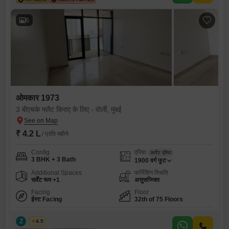
6
ओमकार 1973
3 बीएचके फ्लैट किराए के लिए - वोर्ली, मुंबई
₹ 4.2 L
/ प्रति महीने
Config
एरिया
कार्पेट एरिया
3 BHK + 3 Bath
1900
वर्ग फुट
Additional Spaces
फर्निशिंग स्थिति
सर्वेंट रूम +1
असुसज्जित
Facing
Floor
ईस्ट Facing
32th of 75 Floors
Z
Zeltro
4.5