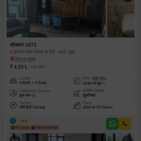
ओमकार 1973
3 बीएचके फ्लैट किराए के लिए - वोर्ली, मुंबई
₹ 4.25 L
/ प्रति महीने
Config
एरिया
कार्पेट एरिया
3 BHK + 4 Bath
1928
वर्ग फुट
Additional Spaces
फर्निशिंग स्थिति
पूजा रूम +1
सुसज्जित
Facing
Floor
नॉर्थ ईस्ट Facing
45th of 75 Floors
Z
Zeltro
4.5
9