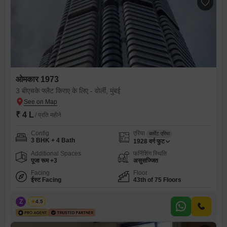
ओमकार 1973
3 बीएचके फ्लैट किराए के लिए - वोर्ली, मुंबई
₹ 4 L
/ प्रति महीने
Config
एरिया
कार्पेट एरिया
3 BHK + 4 Bath
1928
वर्ग फुट
Additional Spaces
फर्निशिंग स्थिति
पूजा रूम +3
असुसज्जित
Facing
Floor
ईस्ट Facing
43th of 75 Floors
Z
Zeltro
4.5