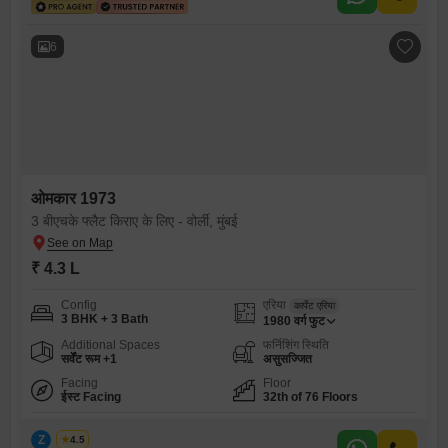
6
ओमकार 1973
3 बीएचके फ्लैट किराए के लिए - वोर्ली, मुंबई
₹ 4.3 L
Config
एरिया
कार्पेट एरिया
3 BHK + 3 Bath
1980
वर्ग फुट
Additional Spaces
फर्निशिंग स्थिति
सर्वेंट रूम +1
असुसज्जित
Facing
Floor
ईस्ट Facing
32th of 76 Floors
Z
Zeltro
4.5