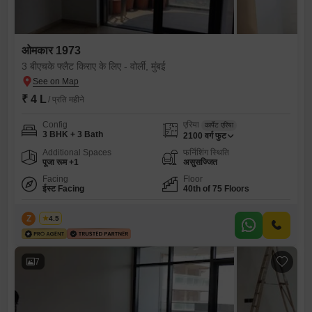
ओमकार 1973
3 बीएचके फ्लैट किराए के लिए - वोर्ली, मुंबई
₹ 4 L
/ प्रति महीने
Config
एरिया
कार्पेट एरिया
3 BHK + 3 Bath
2100
वर्ग फुट
Additional Spaces
फर्निशिंग स्थिति
पूजा रूम +1
असुसज्जित
Facing
Floor
ईस्ट Facing
40th of 75 Floors
Z
Zeltro
4.5
7