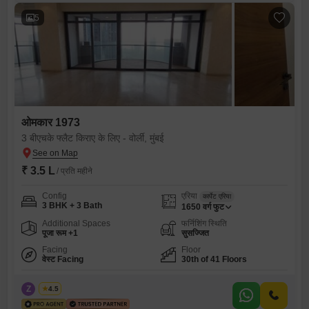
5
ओमकार 1973
3 बीएचके फ्लैट किराए के लिए - वोर्ली, मुंबई
₹ 3.5 L
/ प्रति महीने
Config
एरिया
कार्पेट एरिया
3 BHK + 3 Bath
1650
वर्ग फुट
Additional Spaces
फर्निशिंग स्थिति
पूजा रूम +1
सुसज्जित
Facing
Floor
वेस्ट Facing
30th of 41 Floors
Z
Zeltro
4.5