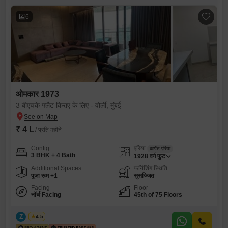
6
ओमकार 1973
3 बीएचके फ्लैट किराए के लिए - वोर्ली, मुंबई
₹ 4 L
/ प्रति महीने
Config
एरिया
कार्पेट एरिया
3 BHK + 4 Bath
1928
वर्ग फुट
Additional Spaces
फर्निशिंग स्थिति
पूजा रूम +1
सुसज्जित
Facing
Floor
नॉर्थ Facing
45th of 75 Floors
Z
Zeltro
4.5