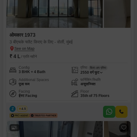
ओमकार 1973
3 बीएचके फ्लैट किराए के लिए - वोर्ली, मुंबई
₹ 4 L
/ प्रति महीने
Config
एरिया
बिल्ट-अप एरिया
3 BHK + 4 Bath
2550
वर्ग फुट
Additional Spaces
फर्निशिंग स्थिति
पूजा रूम
असुसज्जित
Facing
Floor
ईस्ट Facing
35th of 75 Floors
Z
Zeltro
4.5
5