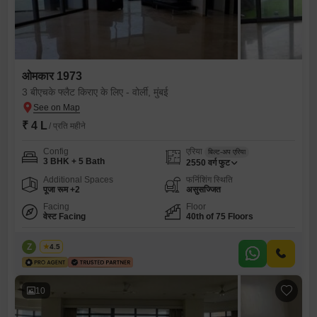
ओमकार 1973
3 बीएचके फ्लैट किराए के लिए - वोर्ली, मुंबई
₹ 4 L
/ प्रति महीने
Config
एरिया
बिल्ट-अप एरिया
3 BHK + 5 Bath
2550
वर्ग फुट
Additional Spaces
फर्निशिंग स्थिति
पूजा रूम +2
असुसज्जित
Facing
Floor
वेस्ट Facing
40th of 75 Floors
Z
Zeltro
4.5
10