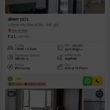
ओमकार 1973
3 बीएचके फ्लैट किराए के लिए - वोर्ली, मुंबई
₹ 4 L
/ प्रति महीने
Config
एरिया
कार्पेट एरिया
3 BHK + 4 Bath
1870
वर्ग फुट
Additional Spaces
फर्निशिंग स्थिति
सर्वेंट रूम +1
असुसज्जित
Facing
Floor
ईस्ट Facing
42th of 78 Floors
Z
Zeltro
4.5
5