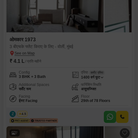
ओमकार 1973
3 बीएचके फ्लैट किराए के लिए - वोर्ली, मुंबई
₹ 4.1 L
/ प्रति महीने
Config
एरिया
कार्पेट एरिया
3 BHK + 3 Bath
1400
वर्ग फुट
Additional Spaces
फर्निशिंग स्थिति
सर्वेंट रूम
असुसज्जित
Facing
Floor
ईस्ट Facing
29th of 78 Floors
Z
Zeltro
4.5
7