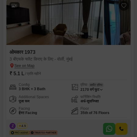
6
ओमकार 1973
3 बीएचके फ्लैट किराए के लिए - वोर्ली, मुंबई
₹ 5.1 L
/ प्रति महीने
Config
एरिया
कार्पेट एरिया
3 BHK + 3 Bath
2170
वर्ग फुट
Additional Spaces
फर्निशिंग स्थिति
पूजा रूम
अर्ध-सुसज्जित
Facing
Floor
ईस्ट Facing
35th of 76 Floors
Z
Zeltro
4.5