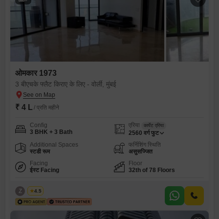
ओमकार 1973
3 बीएचके फ्लैट किराए के लिए - वोर्ली, मुंबई
₹ 4 L
/ प्रति महीने
Config
एरिया
कार्पेट एरिया
3 BHK + 3 Bath
2560
वर्ग फुट
Additional Spaces
फर्निशिंग स्थिति
स्टडी रूम
असुसज्जित
Facing
Floor
ईस्ट Facing
32th of 78 Floors
Z
Zeltro
4.5