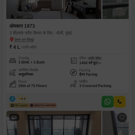
ओमकार 1973
3 बीएचके फ्लैट किराए के लिए - वोर्ली, मुंबई
₹ 4 L
/ प्रति महीने
Config
एरिया
कार्पेट एरिया
3 BHK + 3 Bath
1400
वर्ग फुट
फर्निशिंग स्थिति
Facing
असुसज्जित
ईस्ट Facing
Floor
पार्किंग
29th of 75 Floors
3 Covered Parking
Z
Zeltro
4.5
6