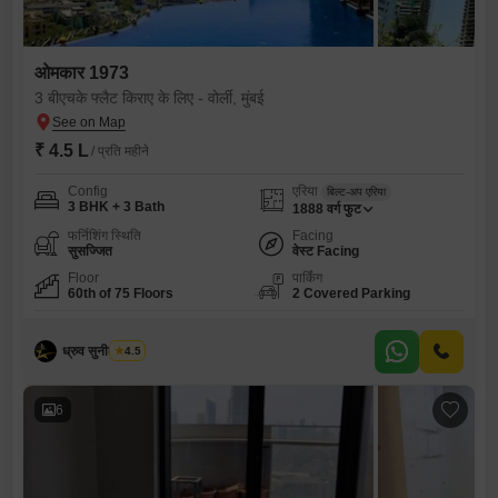
ओमकार 1973
3 बीएचके फ्लैट किराए के लिए - वोर्ली, मुंबई
₹ 4.5 L
/ प्रति महीने
Config
एरिया
बिल्ट-अप एरिया
3 BHK + 3 Bath
1888
वर्ग फुट
फर्निशिंग स्थिति
Facing
सुसज्जित
वेस्ट Facing
Floor
पार्किंग
60th of 75 Floors
2 Covered Parking
ध्रुव सुनील पारेख
4.5
6