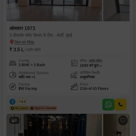
ओमकार 1973
3 बीएचके फ्लैट किराए के लिए - वोर्ली, मुंबई
₹ 3.5 L
/ प्रति महीने
Config
एरिया
कार्पेट एरिया
3 BHK + 3 Bath
1690
वर्ग फुट
Additional Spaces
फर्निशिंग स्थिति
सर्वेंट रूम +1
असुसज्जित
Facing
Floor
ईस्ट Facing
21th of 43 Floors
Z
Zeltro
4.5
6