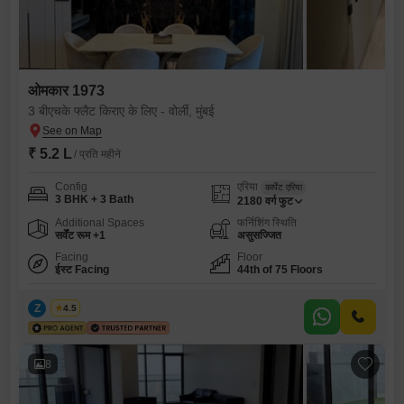
ओमकार 1973
3 बीएचके फ्लैट किराए के लिए - वोर्ली, मुंबई
₹ 5.2 L
/ प्रति महीने
Config
एरिया
कार्पेट एरिया
3 BHK + 3 Bath
2180
वर्ग फुट
Additional Spaces
फर्निशिंग स्थिति
सर्वेंट रूम +1
असुसज्जित
Facing
Floor
ईस्ट Facing
44th of 75 Floors
Z
Zeltro
4.5
8