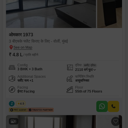
ओमकार 1973
3 बीएचके फ्लैट किराए के लिए - वोर्ली, मुंबई
₹ 4.8 L
/ प्रति महीने
Config
एरिया
कार्पेट एरिया
3 BHK + 3 Bath
2110
वर्ग फुट
Additional Spaces
फर्निशिंग स्थिति
सर्वेंट रूम +1
असुसज्जित
Facing
Floor
ईस्ट Facing
55th of 75 Floors
Z
Zeltro
4.5
6