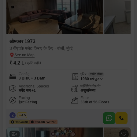
ओमकार 1973
3 बीएचके फ्लैट किराए के लिए - वोर्ली, मुंबई
₹ 4.2 L
/ प्रति महीने
Config
एरिया
कार्पेट एरिया
3 BHK + 3 Bath
1980
वर्ग फुट
Additional Spaces
फर्निशिंग स्थिति
सर्वेंट रूम +1
असुसज्जित
Facing
Floor
ईस्ट Facing
33th of 56 Floors
Z
Zeltro
4.5
4