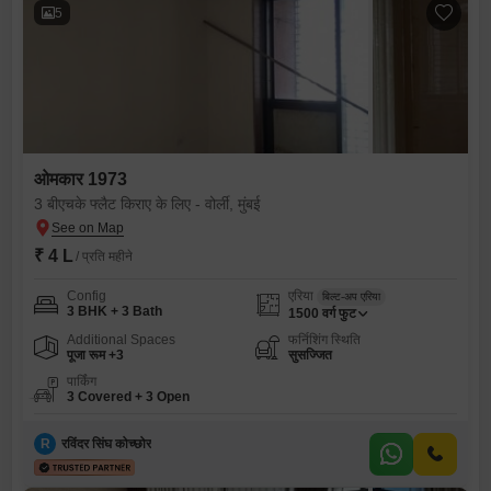
5
ओमकार 1973
3 बीएचके फ्लैट किराए के लिए - वोर्ली, मुंबई
₹ 4 L
/ प्रति महीने
Config
एरिया
बिल्ट-अप एरिया
3 BHK + 3 Bath
1500
वर्ग फुट
Additional Spaces
फर्निशिंग स्थिति
पूजा रूम +3
सुसज्जित
पार्किंग
3 Covered + 3 Open
R
रविंदर सिंघ कोच्छोर