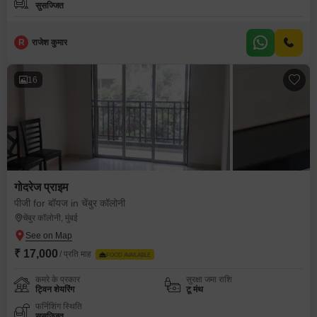
सुसज्जित
R
राजेश कुमार
16
गोदरेज प्राइम
पीजी for बॉयज in चेंबुर कॉलोनी
चेंबुर कॉलोनी, मुंबई
₹ 17,000
/ प्रति माह
FOOD AVAILABLE
कमरे के प्रकार
सुरक्षा जमा राशि
ट्विन शेयरिंग
टू मंथ
फर्निशिंग स्थिति
सुसज्जित