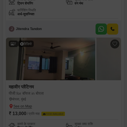
ट्विन शेयरिंग
वन मंथ
फर्निशिंग स्थिति
अर्ध-सुसज्जित
J
Jitendra Tandon
7
विडियो
महावीर प्लैटिनम
पीजी for बॉयज in बोरला
बोरला, मुंबई
₹ 13,000
/ प्रति माह
FOOD AVAILABLE
कमरे के प्रकार
सुरक्षा जमा राशि