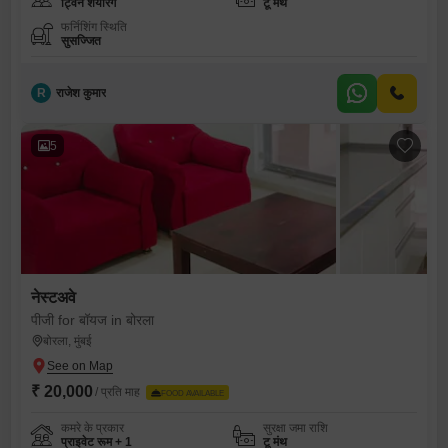
ट्विन शेयरिंग
टू मंथ
फर्निशिंग स्थिति
सुसज्जित
R
राजेश कुमार
5
नेस्टअवे
पीजी for बॉयज in बोरला
बोरला, मुंबई
₹ 20,000
/ प्रति माह
FOOD AVAILABLE
कमरे के प्रकार
सुरक्षा जमा राशि
प्राइवेट रूम + 1
टू मंथ