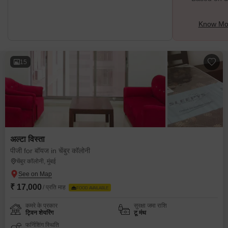
Know Mo
15
अल्टा विस्ता
पीजी for बॉयज in चेंबुर कॉलोनी
चेंबुर कॉलोनी, मुंबई
₹ 17,000
/ प्रति माह
FOOD AVAILABLE
कमरे के प्रकार
सुरक्षा जमा राशि
ट्विन शेयरिंग
टू मंथ
फर्निशिंग स्थिति