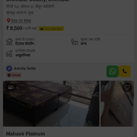
पीजी for बॉयज in चेंबुर कॉलोनी
चेंबुर कॉलोनी, मुंबई
₹ 8,500
/ प्रति माह
FOOD AVAILABLE
कमरे के प्रकार
सुरक्षा जमा राशि
ट्रिपल शेयरिंग
अन्य
फर्निशिंग स्थिति
असुसज्जित
A
Amrita Sethi
5
Mahavir Platnum