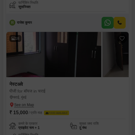
फर्निशिंग स्थिति
सुसज्जित
R
राजेश कुमार
18
नेस्टअवे
पीजी for बॉयज in चराई
चराई, मुंबई
₹ 15,000
/ प्रति माह
FOOD AVAILABLE
कमरे के प्रकार
सुरक्षा जमा राशि
प्राइवेट रूम + 1
टू मंथ