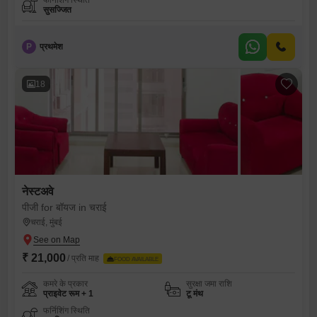
फर्निशिंग स्थिति
सुसज्जित
P
प्रथमेश
18
नेस्टअवे
पीजी for बॉयज in चराई
चराई, मुंबई
₹ 21,000
/ प्रति माह
FOOD AVAILABLE
कमरे के प्रकार
सुरक्षा जमा राशि
प्राइवेट रूम + 1
टू मंथ
फर्निशिंग स्थिति