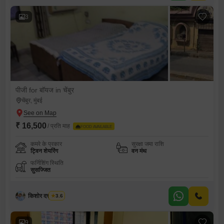
3
पीजी for बॉयज in चेंबुर
चेंबुर, मुंबई
₹ 16,500
/ प्रति माह
FOOD AVAILABLE
कमरे के प्रकार
सुरक्षा जमा राशि
ट्विन शेयरिंग
वन मंथ
फर्निशिंग स्थिति
सुसज्जित
किशोर दत्तू कांबळे
3.6
9