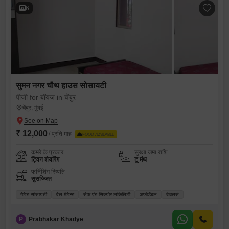
6
सुमन नगर चौथ हाउस सोसायटी
पीजी for बॉयज in चेंबुर
चेंबुर, मुंबई
₹ 12,000
/ प्रति माह
FOOD AVAILABLE
कमरे के प्रकार
सुरक्षा जमा राशि
ट्विन शेयरिंग
टू मंथ
फर्निशिंग स्थिति
सुसज्जित
गेटेड सोसायटी
वेल मेंटेन्ड
सेफ़ एंड सिक्योर लोकैलिटी
अफोर्डेबल
बैचलर्स
P
Prabhakar Khadye