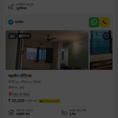
फर्निशिंग स्थिति
सुसज्जित
P
प्रथमेश
8
विडियो
महावीर प्लैटिनम
पीजी for बॉयज in बोरला
बोरला, मुंबई
₹ 20,000
/ प्रति माह
FOOD AVAILABLE
कमरे के प्रकार
सुरक्षा जमा राशि
प्राइवेट रूम
टू मंथ