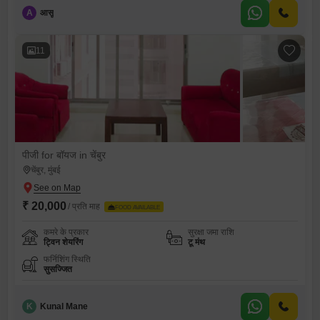
A
आसू
11
पीजी for बॉयज in चेंबुर
चेंबुर, मुंबई
₹ 20,000
/ प्रति माह
FOOD AVAILABLE
कमरे के प्रकार
सुरक्षा जमा राशि
ट्विन शेयरिंग
टू मंथ
फर्निशिंग स्थिति
सुसज्जित
K
Kunal Mane