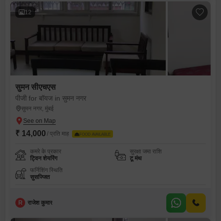
12
सुमन सीएचएस
पीजी for बॉयज in सुमन नगर
सुमन नगर, मुंबई
₹ 14,000
/ प्रति माह
FOOD AVAILABLE
कमरे के प्रकार
सुरक्षा जमा राशि
ट्विन शेयरिंग
टू मंथ
फर्निशिंग स्थिति
सुसज्जित
R
राजेश कुमार