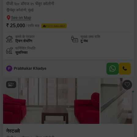
पीजी for बॉयज in चेंबुर कॉलोनी
चेंबुर कॉलोनी, मुंबई
₹ 25,000
/ प्रति माह
FOOD AVAILABLE
कमरे के प्रकार
सुरक्षा जमा राशि
ट्विन शेयरिंग
टू मंथ
फर्निशिंग स्थिति
सुसज्जित
P
Prabhakar Khadye
7
नेस्टअवे