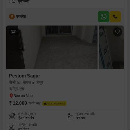
सुसज्जित
P
प्रथमेश
9
Pestom Sagar
पीजी for बॉयज in चेंबुर
चेंबुर, मुंबई
₹ 12,000
/ प्रति माह
FOOD AVAILABLE
कमरे के प्रकार
सुरक्षा जमा राशि
ट्विन शेयरिंग
वन मंथ
फर्निशिंग स्थिति
सुसज्जित