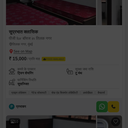
सुप्रभात क्लासिक
पीजी for बॉयज in तिलक नगर
तिलक नगर, मुंबई
₹ 15,000
/ प्रति माह
FOOD AVAILABLE
कमरे के प्रकार
सुरक्षा जमा राशि
ट्विन शेयरिंग
टू मंथ
फर्निशिंग स्थिति
सुसज्जित
प्राइम लोकेशन
गेटेड सोसायटी
सेफ़ एंड सिक्योर लोकैलिटी
अफोर्डेबल
बैचलर्स
P
प्रभाकर
10