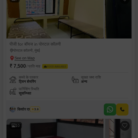
पीजी for बॉयज in पोस्टल कॉलनी
पोस्टल कॉलनी, मुंबई
₹ 7,500
/ प्रति माह
FOOD AVAILABLE
कमरे के प्रकार
सुरक्षा जमा राशि
ट्विन शेयरिंग
अन्य
फर्निशिंग स्थिति
सुसज्जित
किशोर दत्तू कांबळे
3.6
10