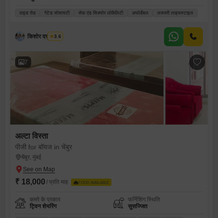
वाइड रोड
गेटेड सोसायटी
सेफ़ एंड सिक्योर लोकैलिटी
अफोर्डेबल
लक्जरी लाइफस्टाइल
किशोर दत्तू कांबळे
3.6
7
अल्टा विस्ता
पीजी for बॉयज in चेंबुर
चेंबुर, मुंबई
₹ 18,000
/ प्रति माह
FOOD AVAILABLE
कमरे के प्रकार
फर्निशिंग स्थिति
ट्विन शेयरिंग
सुसज्जित