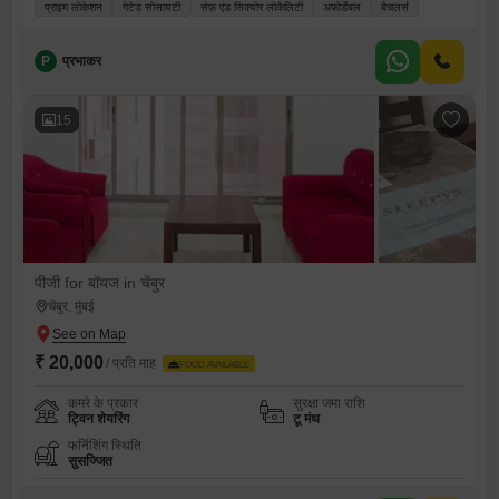
प्राइम लोकेशन
गेटेड सोसायटी
सेफ़ एंड सिक्योर लोकैलिटी
अफोर्डेबल
बैचलर्स
P
प्रभाकर
15
पीजी for बॉयज in चेंबुर
चेंबुर, मुंबई
₹ 20,000
/ प्रति माह
FOOD AVAILABLE
कमरे के प्रकार
सुरक्षा जमा राशि
ट्विन शेयरिंग
टू मंथ
फर्निशिंग स्थिति
सुसज्जित