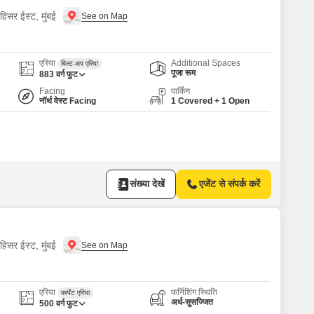
हिसर ईस्ट, मुंबई
एरिया
Additional Spaces
बिल्ट-अप एरिया
पूजा रूम
883
वर्ग फुट
Facing
पार्किंग
नॉर्थ वेस्ट Facing
1 Covered + 1 Open
संख्या देखें
एजेंट से संपर्क करें
हिसर ईस्ट, मुंबई
एरिया
फर्निशिंग स्थिति
कार्पेट एरिया
अर्ध-सुसज्जित
500
वर्ग फुट