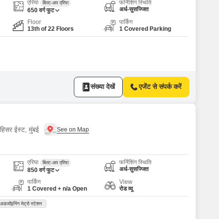
or Rent in Mumbai
एरिया
फर्निशिंग स्थिति
बिल्ट-अप एरिया
अर्ध-सुसज्जित
650
वर्ग फुट
Commercial Properties for Rent in Mumbai
Floor
पार्किंग
13th of 22 Floors
1 Covered Parking
संख्या देखें
एजेंट से संपर्क करें
हिसर ईस्ट, मुंबई
एरिया
फर्निशिंग स्थिति
बिल्ट-अप एरिया
अर्ध-सुसज्जित
850
वर्ग फुट
पार्किंग
View
1 Covered + n/a Open
रोड व्यू
अडजॉइनिंग मेट्रो स्टेशन