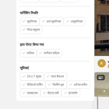
फर्निशिंग स्थिति
सुसज्जित
अर्ध-सुसज्जित
असुसज्जित
गेटेड समुदाय
द्वारा पोस्ट किया गया
मालिक
भागीदार एजेंट्स
क
K
सुविधाएं
24 x 7 सुरक्षा
पावर बैकअप
3
विज़िटर्स पार्किंग
स्विमिंग पूल
अटैच्ड मार्केट
क्लबहाउस
सेंट्रल एसी
इंटरकॉम