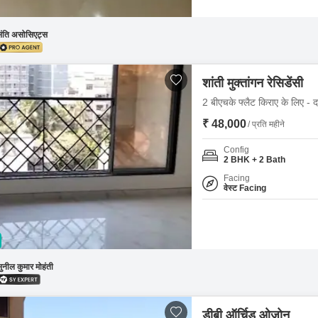
संति असोसिएट्स
शांती मुक्तांगन रेसिडेंसी
2 बीएचके फ्लैट किराए के लिए - द
₹ 48,000
/ प्रति महीने
Config
2 BHK + 2 Bath
Facing
वेस्ट Facing
ुनील कुमार मोहंती
डीबी ऑर्चिड ओजोन