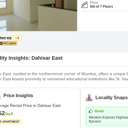
Floor
6th of 7 Floors
्मिता शाह
5
ity Insights: Dahisar East
r East, nestled in the northernmost corner of Mumbai, offers a unique 
r East boasts proximity to renowned educational institutions like St. X
 Mall and numerous smaller shops cater to diverse needs. Healthcare fa
us clinics ensure residents' well-being. Surrounding neighbourhoods i
Price Insights
Locality Snaps
rage Rental Price in Dahisar East
Great
52
/Sq.ft
Western Express Highway
flyovers
R APARTMENT