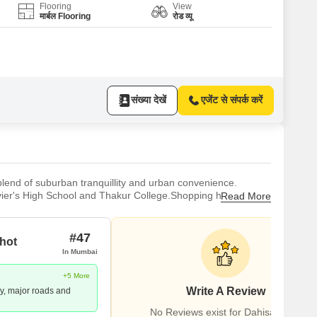
Flooring
View
मार्बल Flooring
रोड व्यू
संख्या देखें
एजेंट से संपर्क करें
blend of suburban tranquillity and urban convenience.
avier's High School and Thakur College.Shopping havens like
Read More
cilities like Bhagwati Hospital, Apex Healthcare and
nclud
#47
hot
In Mumbai
+5 More
Write A Review
, major roads and
No Reviews exist for Dahisar East