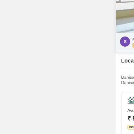
स
S
Local
Dahisa
Dahisa
Thakur
numero
Ave
₹ 
FO