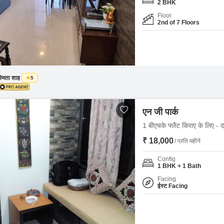
2 BHK
Floor
2nd of 7 Floors
्मिता शाह
5
एन जी पार्क
1 बीएचके फ्लैट किराए के लिए - द
₹ 18,000
/ प्रति महीने
Config
1 BHK + 1 Bath
Facing
ईस्ट Facing