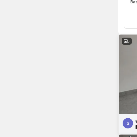
Bas
5
स
S