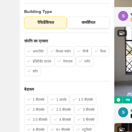
Building Type
S
रेसिडेंशियल
कमर्शियल
8
संपत्ति का प्रकार
अपार्टमेंट
बिल्डर फ्लोर
पीजी
विला
इंडिपेंडेंट हाउस
पेंथाउस
प्लॉट
शॉप
बेडरूम
1 बीएचके
1 आरके
1.5 बीएचके
नया
2 बीएचके
2.5 बीएचके
3 बीएचके
स
S
3.5 बीएचके
4 बीएचके
5 बीएचके
7
6 बीएचके
6+ बीएचके
स्टूडियो