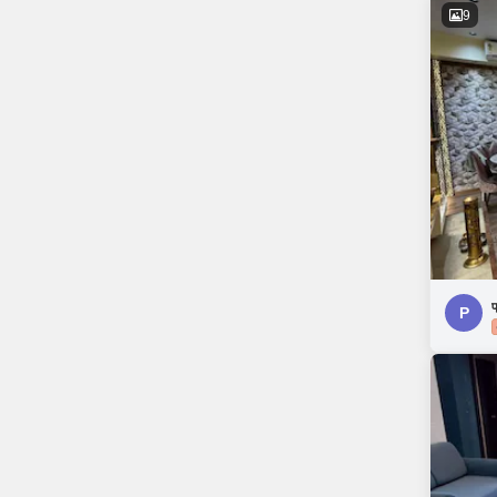
9
प
P