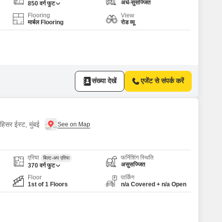
अर्ध-सुसज्जित
850
वर्ग फुट
Flooring
View
मार्बल Flooring
रोड व्यू
संख्या देखें
एजेंट से संपर्क करें
हिसर ईस्ट, मुंबई
एरिया
फर्निशिंग स्थिति
बिल्ट-अप एरिया
असुसज्जित
370
वर्ग फुट
Floor
पार्किंग
1st of 1 Floors
n/a Covered + n/a Open