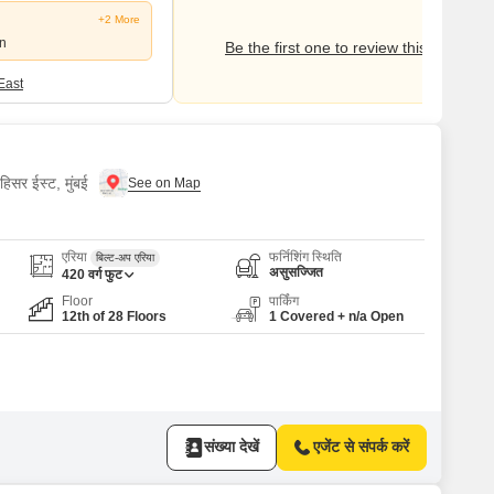
+2 More
on
Be the first one to review this locality
East
हिसर ईस्ट, मुंबई
एरिया
फर्निशिंग स्थिति
बिल्ट-अप एरिया
असुसज्जित
420
वर्ग फुट
Floor
पार्किंग
12th of 28 Floors
1 Covered + n/a Open
संख्या देखें
एजेंट से संपर्क करें