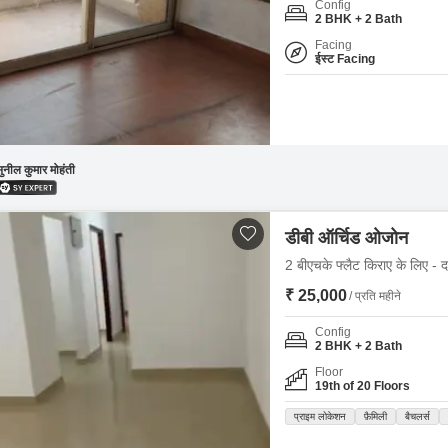
Coworking Space f
Config
Mortgage Partnerships
2 BHK + 2 Bath
False Ceiling Design
SuperAgent Pro
Facing
TV Unit Design
ईस्ट Facing
Wall Paint Design
Wall Design
Window Design
ुनील कुमार मोहंती
Tiles Design
Kitchen Tiles Design
डीबी ऑर्चिड ओजोन
Kitchen False Ceiling Design
2 बीएचके फ्लैट किराए के लिए - द
₹ 25,000
Staircase Design
/ प्रति महीने
Door Design
Config
2 BHK + 2 Bath
Crockery Unit Design
Floor
19th of 20 Floors
Study Room Design
प्राइम लोकेशन
फ़ैमिली
बैचलर्स