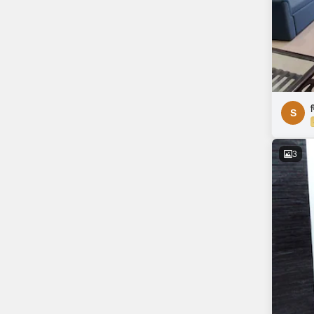
स
S
3