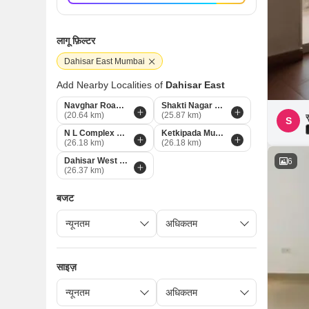
लागू फ़िल्टर
Dahisar East Mumbai
Add Nearby Localities of
Dahisar East
Navghar Road Mumbai
Shakti Nagar Mumbai
(20.64 km)
(25.87 km)
स
S
N L Complex Mumbai
Ketkipada Mumbai
(26.18 km)
(26.18 km)
Dahisar West Mumbai
6
(26.37 km)
बजट
साइज़