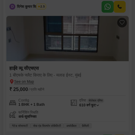
D
दिनेश कुमार शिवंदासोन
2.5
हाईवे व्यू सीएचएस
1 बीएचके फ्लैट किराए के लिए - मलाड ईस्ट, मुंबई
₹ 25,000
/ प्रति महीने
Config
एरिया
सेलेबल एरिया
1 BHK + 1 Bath
610
वर्ग फुट
फर्निशिंग स्थिति
अर्ध-सुसज्जित
गेटेड सोसायटी
सेफ़ एंड सिक्योर लोकैलिटी
अफोर्डेबल
फ़ैमिली