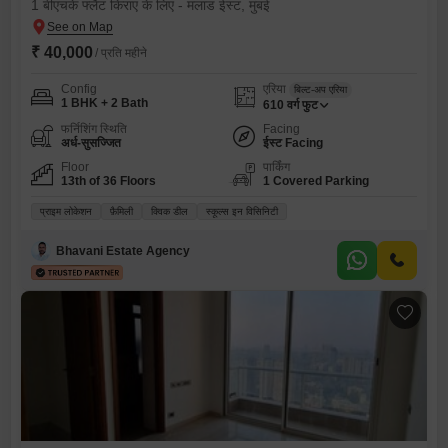
1 बीएचके फ्लैट किराए के लिए - मलाड ईस्ट, मुंबई
₹ 40,000
/ प्रति महीने
Config
एरिया
बिल्ट-अप एरिया
1 BHK + 2 Bath
610
वर्ग फुट
फर्निशिंग स्थिति
Facing
अर्ध-सुसज्जित
ईस्ट Facing
Floor
पार्किंग
13th of 36 Floors
1 Covered Parking
प्राइम लोकेशन
फ़ैमिली
क्विक डील
स्कूल्स इन विसिनिटी
Bhavani Estate Agency