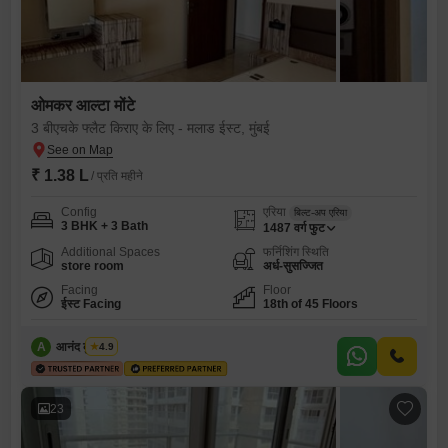
ओमकर आल्टा मोंटे
3 बीएचके फ्लैट किराए के लिए - मलाड ईस्ट, मुंबई
₹ 1.38 L
/ प्रति महीने
Config
एरिया
बिल्ट-अप एरिया
3 BHK + 3 Bath
1487
वर्ग फुट
Additional Spaces
फर्निशिंग स्थिति
store room
अर्ध-सुसज्जित
Facing
Floor
ईस्ट Facing
18th of 45 Floors
A
आनंद कुशवाहा
4.9
23