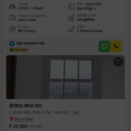
Config
एरिया
बिल्ट-अप एरिया
2 BHK + 2 Bath
800
वर्ग फुट
Additional Spaces
फर्निशिंग स्थिति
store room
अर्ध-सुसज्जित
Facing
पार्किंग
ईस्ट Facing
1 Open Parking
D
देवेंद्र रामप्रकाश यादव
डीजीएस शीतल हीरा
1 बीएचके फ्लैट किराए के लिए - मलाड ईस्ट, मुंबई
₹ 32,000
/ प्रति महीने