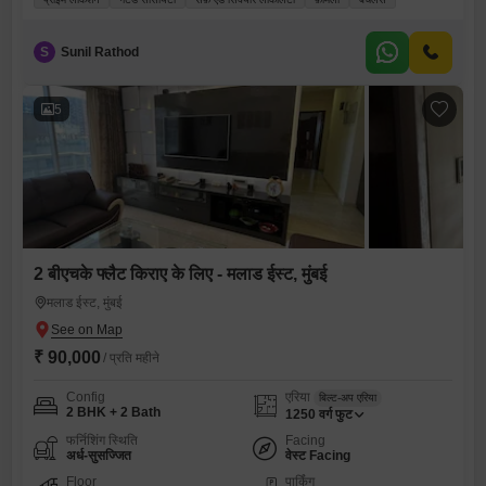
S
Sunil Rathod
5
2 बीएचके फ्लैट किराए के लिए - मलाड ईस्ट, मुंबई
मलाड ईस्ट, मुंबई
₹ 90,000
/ प्रति महीने
Config
एरिया
बिल्ट-अप एरिया
2 BHK + 2 Bath
1250
वर्ग फुट
फर्निशिंग स्थिति
Facing
अर्ध-सुसज्जित
वेस्ट Facing
Floor
पार्किंग