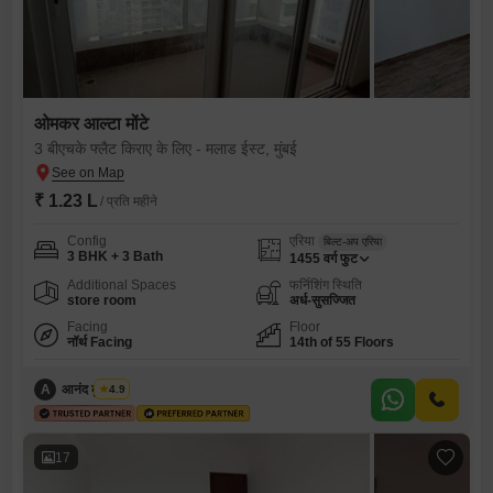
ओमकर आल्टा मोंटे
3 बीएचके फ्लैट किराए के लिए - मलाड ईस्ट, मुंबई
₹ 1.23 L
/ प्रति महीने
Config
एरिया
बिल्ट-अप एरिया
3 BHK + 3 Bath
1455
वर्ग फुट
Additional Spaces
फर्निशिंग स्थिति
store room
अर्ध-सुसज्जित
Facing
Floor
नॉर्थ Facing
14th of 55 Floors
A
आनंद कुशवाहा
4.9
17