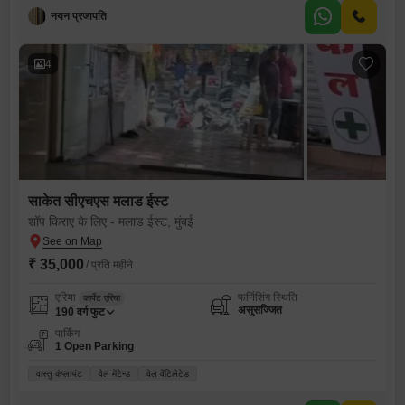
नयन प्रजापति
4
साकेत सीएचएस मलाड ईस्ट
शॉप किराए के लिए - मलाड ईस्ट, मुंबई
₹ 35,000
/ प्रति महीने
एरिया
फर्निशिंग स्थिति
कार्पेट एरिया
असुसज्जित
190
वर्ग फुट
पार्किंग
1 Open Parking
वास्तु कंप्लायंट
वेल मेंटेन्ड
वेल वेंटिलेटेड