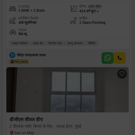
Config
एरिया
कार्पेट एरिया
1 BHK + 2 Bath
424
वर्ग फुट
फर्निशिंग स्थिति
पार्किंग
अर्ध-सुसज्जित
1 Open Parking
View
रोड व्यू
प्राइम लोकेशन
वाइड रोड
डिस्पेरेट सेल
वास्तु कंप्लायंट
फ़ैमिली
D
देवेंद्र रामप्रकाश यादव
डीजीएस शीतल हीरा
2 बीएचके फ्लैट किराए के लिए - मलाड ईस्ट, मुंबई