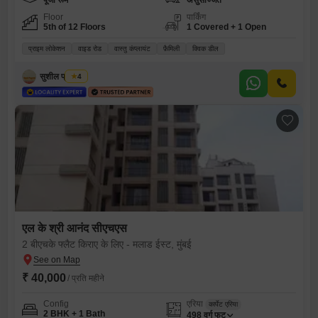
पूजा रूम
असुसज्जित
Floor
पार्किंग
5th of 12 Floors
1 Covered + 1 Open
प्राइम लोकेशन
वाइड रोड
वास्तु कंप्लायंट
फ़ैमिली
क्विक डील
सुशील प्रजापति
4
एल के श्री आनंद सीएचएस
2 बीएचके फ्लैट किराए के लिए - मलाड ईस्ट, मुंबई
₹ 40,000
/ प्रति महीने
Config
एरिया
कार्पेट एरिया
2 BHK + 1 Bath
498
वर्ग फुट