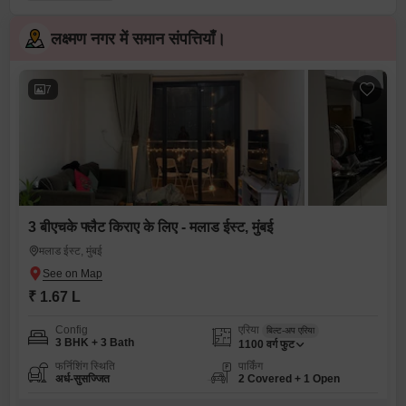
लक्ष्मण नगर में समान संपत्तियाँ।
7
3 बीएचके फ्लैट किराए के लिए - मलाड ईस्ट, मुंबई
मलाड ईस्ट, मुंबई
₹ 1.67 L
Config
एरिया
बिल्ट-अप एरिया
3 BHK + 3 Bath
1100
वर्ग फुट
फर्निशिंग स्थिति
पार्किंग
अर्ध-सुसज्जित
2 Covered + 1 Open