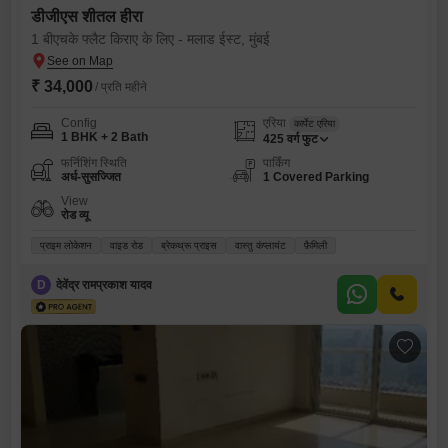
डीजीएस शीतल हीरा
1 बीएचके फ्लैट किराए के लिए - मलाड ईस्ट, मुंबई
₹ 34,000
/ प्रति महीने
Config
एरिया
कार्पेट एरिया
1 BHK + 2 Bath
425
वर्ग फुट
फर्निशिंग स्थिति
पार्किंग
अर्ध-सुसज्जित
1 Covered Parking
View
रोड व्यू
प्राइम लोकेशन
वाइड रोड
ब्रेकथ्रू प्राइस
वास्तु कंप्लायंट
फ़ैमिली
D
देवेंद्र रामप्रकाश यादव