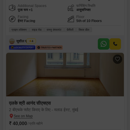
Additional Spaces
फर्निशिंग स्थिति
पूजा रूम +1
असुसज्जित
Facing
Floor
ईस्ट Facing
5th of 10 Floors
प्राइम लोकेशन
वाइड रोड
वास्तु कंप्लायंट
फ़ैमिली
क्विक डील
सुशील प्रजापति
4
एलके श्री आनंद सीएचएस
2 बीएचके फ्लैट किराए के लिए - मलाड ईस्ट, मुंबई
₹ 40,000
/ प्रति महीने