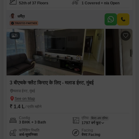
52th of 37 Floors
1 Covered + n/a Open
धर्मेंद्र
5
3 बीएचके फ्लैट किराए के लिए - मलाड ईस्ट, मुंबई
मलाड ईस्ट, मुंबई
₹ 1.4 L
/ प्रति महीने
Config
एरिया
बिल्ट-अप एरिया
3 BHK + 3 Bath
1797
वर्ग फुट
फर्निशिंग स्थिति
Facing
अर्ध-सुसज्जित
वेस्ट Facing