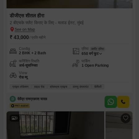
डीजीएस शीतल हीरा
2 बीएचके फ्लैट किराए के लिए - मलाड ईस्ट, मुंबई
₹ 43,000
/ प्रति महीने
Config
एरिया
कार्पेट एरिया
2 BHK + 2 Bath
650
वर्ग फुट
फर्निशिंग स्थिति
पार्किंग
अर्ध-सुसज्जित
1 Open Parking
View
रोड व्यू
प्राइम लोकेशन
वाइड रोड
ब्रेकथ्रू प्राइस
वास्तु कंप्लायंट
फ़ैमिली
D
देवेंद्र रामप्रकाश यादव
9