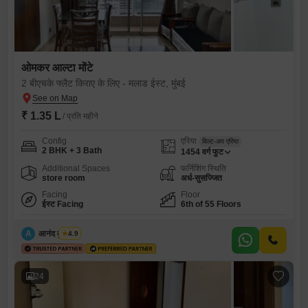
ओमकर आल्टा मोंटे
2 बीएचके फ्लैट किराए के लिए - मलाड ईस्ट, मुंबई
₹ 1.35 L
/ प्रति महीने
Config
एरिया
बिल्ट-अप एरिया
2 BHK + 3 Bath
1454
वर्ग फुट
Additional Spaces
फर्निशिंग स्थिति
store room
अर्ध-सुसज्जित
Facing
Floor
ईस्ट Facing
6th of 55 Floors
A
आनंद कुशवाहा
4.9
24