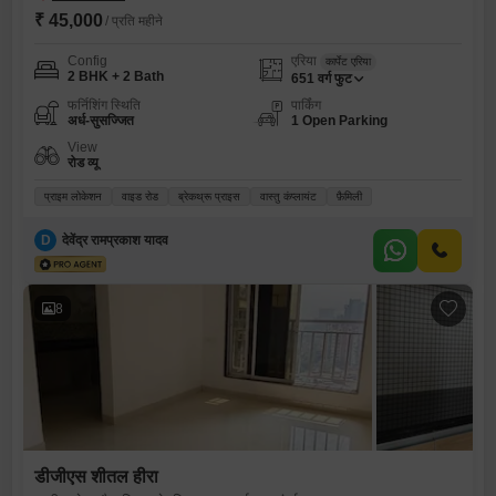
₹ 45,000
/ प्रति महीने
Config
एरिया
कार्पेट एरिया
2 BHK + 2 Bath
651
वर्ग फुट
फर्निशिंग स्थिति
पार्किंग
अर्ध-सुसज्जित
1 Open Parking
View
रोड व्यू
प्राइम लोकेशन
वाइड रोड
ब्रेकथ्रू प्राइस
वास्तु कंप्लायंट
फ़ैमिली
D
देवेंद्र रामप्रकाश यादव
8
डीजीएस शीतल हीरा