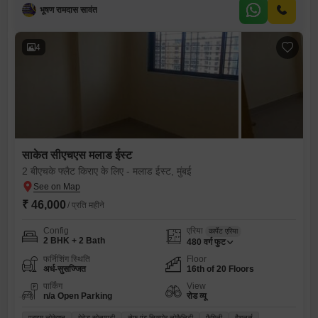
भूषण रामदास सावंत
4
साकेत सीएचएस मलाड ईस्ट
2 बीएचके फ्लैट किराए के लिए - मलाड ईस्ट, मुंबई
₹ 46,000
/ प्रति महीने
Config
एरिया
कार्पेट एरिया
2 BHK + 2 Bath
480
वर्ग फुट
फर्निशिंग स्थिति
Floor
अर्ध-सुसज्जित
16th of 20 Floors
पार्किंग
View
n/a Open Parking
रोड व्यू
प्राइम लोकेशन
गेटेड सोसायटी
सेफ़ एंड सिक्योर लोकैलिटी
फ़ैमिली
बैचलर्स