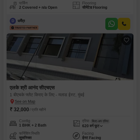
पार्किंग
Flooring
2 Covered + n/a Open
सीमेंटेड Flooring
D
धर्मेंद्र
एलके श्री आनंद सीएचएस
1 बीएचके फ्लैट किराए के लिए - मलाड ईस्ट, मुंबई
₹ 32,000
/ प्रति महीने
Config
एरिया
बिल्ट-अप एरिया
1 BHK + 2 Bath
620
वर्ग फुट
फर्निशिंग स्थिति
Facing
सुसज्जित
ईस्ट Facing