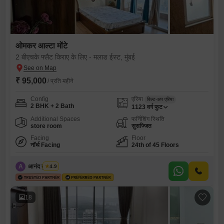
ओमकर आल्टा मोंटे
2 बीएचके फ्लैट किराए के लिए - मलाड ईस्ट, मुंबई
₹ 95,000
/ प्रति महीने
Config
एरिया
बिल्ट-अप एरिया
2 BHK + 2 Bath
1123
वर्ग फुट
Additional Spaces
फर्निशिंग स्थिति
store room
सुसज्जित
Facing
Floor
नॉर्थ Facing
24th of 45 Floors
A
आनंद कुशवाहा
4.9
18