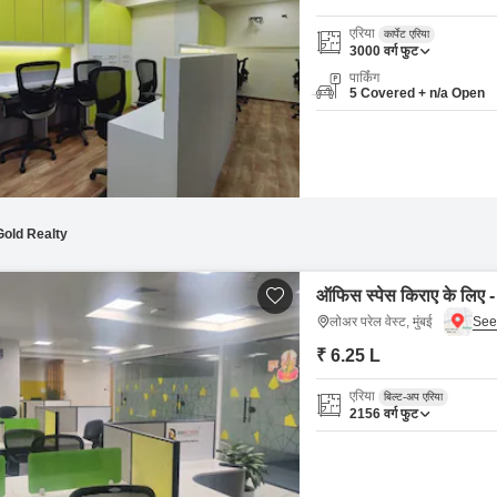
एरिया
कार्पेट एरिया
3000
वर्ग फुट
पार्किंग
5 Covered + n/a Open
Gold Realty
ऑफिस स्पेस किराए के लिए - ल
लोअर परेल वेस्ट, मुंबई
₹ 6.25 L
एरिया
बिल्ट-अप एरिया
2156
वर्ग फुट