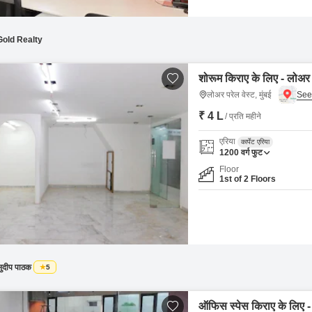
Gold Realty
शोरूम किराए के लिए - लोअर पर
लोअर परेल वेस्ट, मुंबई
₹ 4 L
/ प्रति महीने
एरिया
कार्पेट एरिया
1200
वर्ग फुट
Floor
1st of 2 Floors
ुदीप पाठक
5
ऑफिस स्पेस किराए के लिए - ल