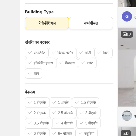
Building Type
G
रेसिडेंशियल
कमर्शियल
10
संपत्ति का प्रकार
अपार्टमेंट
बिल्डर फ्लोर
पीजी
विला
इंडिपेंडेंट हाउस
पेंथाउस
प्लॉट
शॉप
बेडरूम
1 बीएचके
1 आरके
1.5 बीएचके
2 बीएचके
2.5 बीएचके
3 बीएचके
स
3.5 बीएचके
4 बीएचके
5 बीएचके
6
6 बीएचके
6+ बीएचके
स्टूडियो