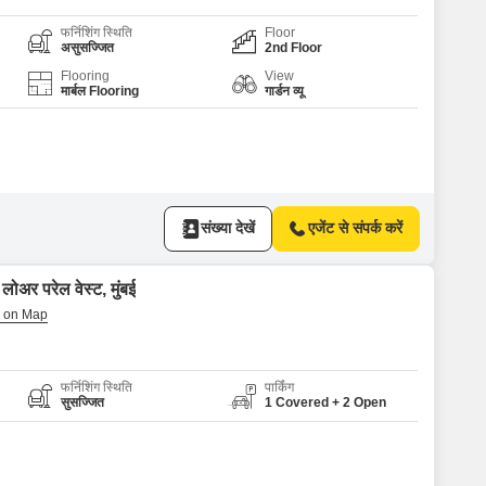
फर्निशिंग स्थिति
Floor
असुसज्जित
2nd Floor
Flooring
View
मार्बल Flooring
गार्डन व्यू
संख्या देखें
एजेंट से संपर्क करें
ोअर परेल वेस्ट, मुंबई
फर्निशिंग स्थिति
पार्किंग
सुसज्जित
1 Covered + 2 Open