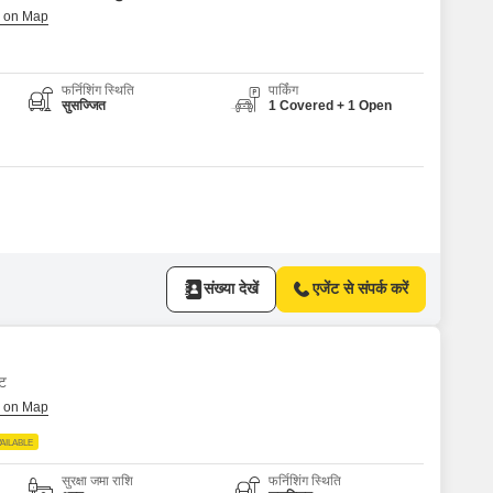
फर्निशिंग स्थिति
पार्किंग
सुसज्जित
1 Covered + 1 Open
संख्या देखें
एजेंट से संपर्क करें
्ट
AILABLE
सुरक्षा जमा राशि
फर्निशिंग स्थिति