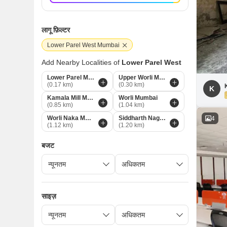
लागू फ़िल्टर
Lower Parel West Mumbai
Add Nearby Localities of
Lower Parel West
Lower Parel Mumbai
Upper Worli Mumbai
(0.17 km)
(0.30 km)
K
Kamala Mill Mumbai
Worli Mumbai
(0.85 km)
(1.04 km)
Worli Naka Mumbai
Siddharth Nagar Mumbai
4
(1.12 km)
(1.20 km)
बजट
साइज़