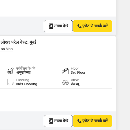
संख्या देखें
एजेंट से संपर्क करें
ोअर परेल वेस्ट, मुंबई
फर्निशिंग स्थिति
Floor
असुसज्जित
3rd Floor
Flooring
View
मार्बल Flooring
रोड व्यू
संख्या देखें
एजेंट से संपर्क करें