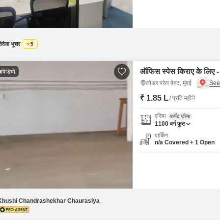
िवेक भूचर
5
ऑफिस स्पेस किराए के लिए - ल
विडियो
लोअर परेल वेस्ट, मुंबई
₹ 1.85 L
/ प्रति महीने
एरिया
कार्पेट एरिया
1100
वर्ग फुट
पार्किंग
n/a Covered + 1 Open
Khushi Chandrashekhar Chaurasiya