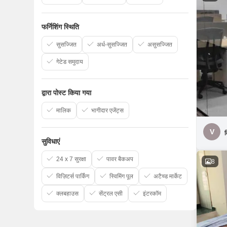
फर्निशिंग स्थिति
सुसज्जित
अर्ध-सुसज्जित
असुसज्जित
गेटेड समुदाय
द्वारा पोस्ट किया गया
मालिक
भागीदार एजेंट्स
V
व
सुविधाएं
24 x 7 सुरक्षा
पावर बैकअप
8
विज़िटर्स पार्किंग
स्विमिंग पूल
अटैच्ड मार्केट
क्लबहाउस
सेंट्रल एसी
इंटरकॉम