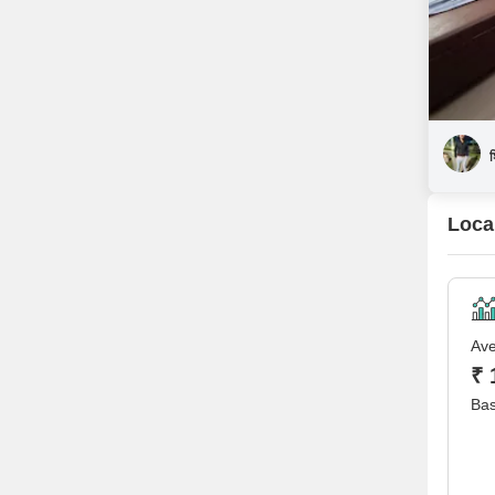
श
Loca
Ave
₹ 
Bas