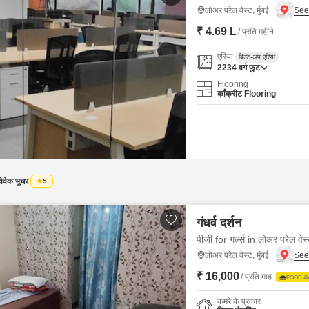
लोअर परेल वेस्ट, मुंबई
₹ 4.69 L
/ प्रति महीने
एरिया
बिल्ट-अप एरिया
2234
वर्ग फुट
Flooring
कॉंक्रीट Flooring
िवेक भूचर
5
गंधर्व दर्शन
पीजी for गर्ल्स in लोअर परेल वेस
लोअर परेल वेस्ट, मुंबई
₹ 16,000
/ प्रति माह
FOOD AV
कमरे के प्रकार