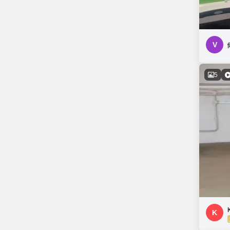
V
व
5
K