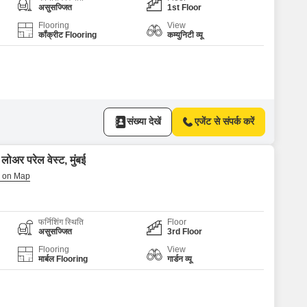
or Rent in Mumbai
असुसज्जित
1st Floor
Commercial Properties for Rent in Mumbai
Flooring
View
कॉंक्रीट Flooring
कम्युनिटी व्यू
संख्या देखें
एजेंट से संपर्क करें
ोअर परेल वेस्ट, मुंबई
फर्निशिंग स्थिति
Floor
असुसज्जित
3rd Floor
Flooring
View
मार्बल Flooring
गार्डन व्यू