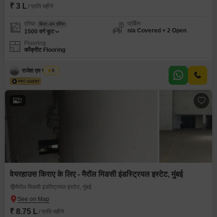
₹ 3 L
/ प्रति महीने
एरिया
पार्किंग
बिल्ट-अप एरिया
n/a Covered + 2 Open
1500
वर्ग फुट
Flooring
कॉंक्रीट Flooring
राजेश एम चौरसिया
5
2
वेयरहाउस किराए के लिए - मैरॉल मिडसी इंडस्ट्रियल इस्टेट, मुंबई
मैरॉल मिडसी इंडस्ट्रियल इस्टेट, मुंबई
₹ 8.75 L
/ प्रति महीने