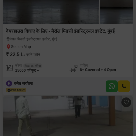
वेयरहाउस किराए के लिए - मैरॉल मिडसी इंडस्ट्रियल इस्टेट, मुंबई
मैरॉल मिडसी इंडस्ट्रियल इस्टेट, मुंबई
₹ 22.5 L
/ प्रति महीने
एरिया
पार्किंग
बिल्ट-अप एरिया
6+ Covered + 4 Open
15000
वर्ग फुट
R
राजेश चौरसिया