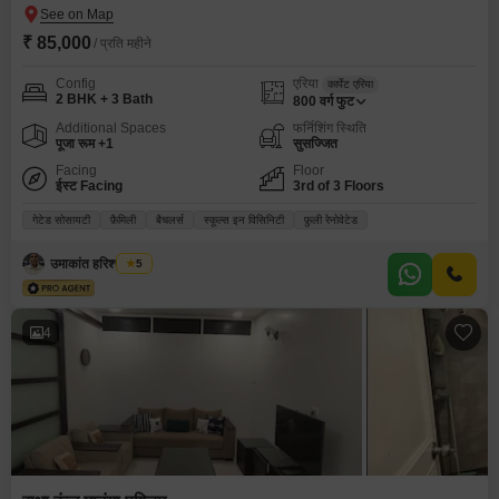
₹ 85,000
/ प्रति महीने
Config
एरिया
कार्पेट एरिया
2 BHK + 3 Bath
800
वर्ग फुट
Additional Spaces
फर्निशिंग स्थिति
पूजा रूम +1
सुसज्जित
Facing
Floor
ईस्ट Facing
3rd of 3 Floors
गेटेड सोसायटी
फ़ैमिली
बैचलर्स
स्कूल्स इन विसिनिटी
फ़ुली रेनोवेटेड
उमाकांत हरिश्चंद गुप्ता
5
4