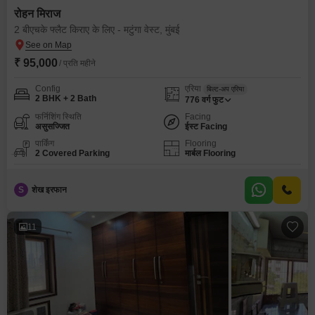
रोहन मिराज
2 बीएचके फ्लैट किराए के लिए - मटुंगा वेस्ट, मुंबई
₹ 95,000
/ प्रति महीने
Config
एरिया
बिल्ट-अप एरिया
2 BHK + 2 Bath
776
वर्ग फुट
फर्निशिंग स्थिति
Facing
असुसज्जित
ईस्ट Facing
पार्किंग
Flooring
2 Covered Parking
मार्बल Flooring
S
शेख इरफान
11