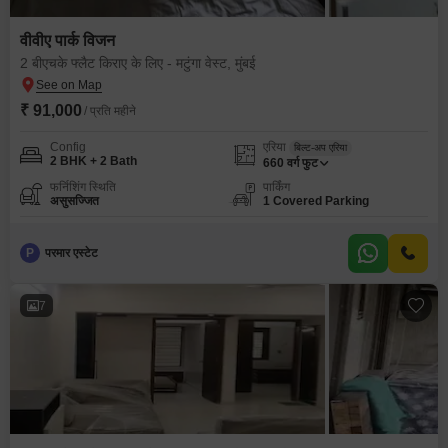
वीवीए पार्क विजन
2 बीएचके फ्लैट किराए के लिए - मटुंगा वेस्ट, मुंबई
₹ 91,000
/ प्रति महीने
Config
एरिया
बिल्ट-अप एरिया
2 BHK + 2 Bath
660
वर्ग फुट
फर्निशिंग स्थिति
पार्किंग
असुसज्जित
1 Covered Parking
P
परमार एस्टेट
7