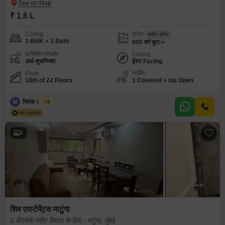
₹ 1.6 L
Config
एरिया
कार्पेट एरिया
3 BHK + 3 Bath
800
वर्ग फुट
फर्निशिंग स्थिति
Facing
अर्ध-सुसज्जित
ईस्ट Facing
Floor
पार्किंग
18th of 22 Floors
1 Covered + n/a Open
M
मितेश अद्विरकर
5
4
शिव एपार्टमेंट्स माटुंगा
2 बीएचके फ्लैट किराए के लिए - मटुंगा, मुंबई