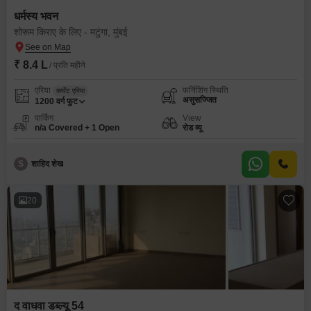
धर्मस्य भवन
शोरूम किराए के लिए - मटुंगा, मुंबई
₹ 8.4 L
/ प्रति महीने
एरिया
फर्निशिंग स्थिति
कार्पेट एरिया
असुसज्जित
1200
वर्ग फुट
पार्किंग
View
n/a Covered + 1 Open
रोड व्यू
S
शाहिद शेख
20
द वाधवा डब्ल्यू 54