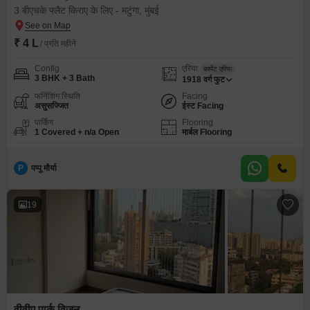
3 बीएचके फ्लैट किराए के लिए - मटुंगा, मुंबई
₹ 4 L
/ प्रति महीने
Config
एरिया
कार्पेट एरिया
3 BHK + 3 Bath
1918
वर्ग फुट
फर्निशिंग स्थिति
Facing
असुसज्जित
ईस्ट Facing
पार्किंग
Flooring
1 Covered + n/a Open
मार्बल Flooring
P
पप्पु मौर्या
19
वीवीए पार्क विजन