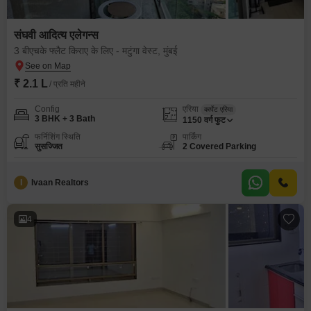
संघवी आदित्य एलेगन्स
3 बीएचके फ्लैट किराए के लिए - मटुंगा वेस्ट, मुंबई
₹ 2.1 L
/ प्रति महीने
Config
एरिया
कार्पेट एरिया
3 BHK + 3 Bath
1150
वर्ग फुट
फर्निशिंग स्थिति
पार्किंग
सुसज्जित
2 Covered Parking
I
Ivaan Realtors
4