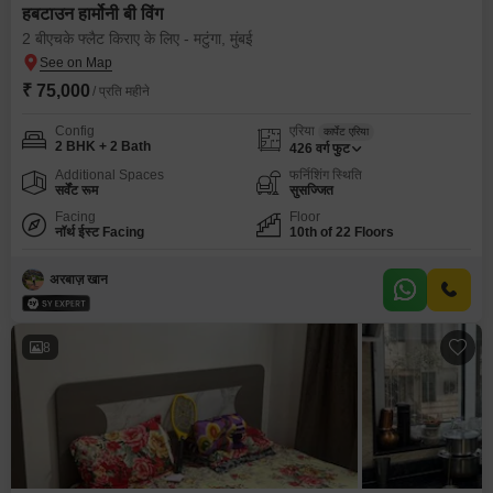
हबटाउन हार्मोनी बी विंग
2 बीएचके फ्लैट किराए के लिए - मटुंगा, मुंबई
₹ 75,000
/ प्रति महीने
Config
एरिया
कार्पेट एरिया
2 BHK + 2 Bath
426
वर्ग फुट
Additional Spaces
फर्निशिंग स्थिति
सर्वेंट रूम
सुसज्जित
Facing
Floor
नॉर्थ ईस्ट Facing
10th of 22 Floors
अरबाज़ खान
8