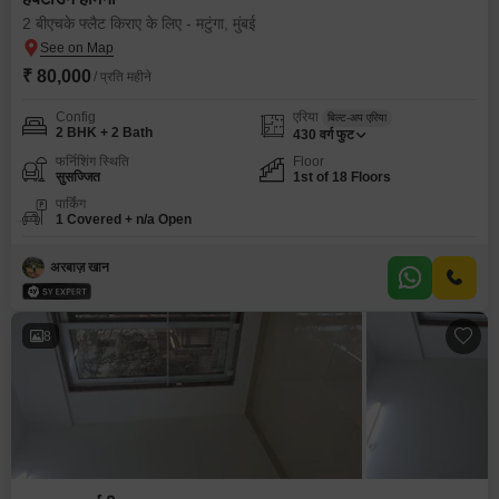
2 बीएचके फ्लैट किराए के लिए - मटुंगा, मुंबई
₹ 80,000
/ प्रति महीने
Config
एरिया
बिल्ट-अप एरिया
2 BHK + 2 Bath
430
वर्ग फुट
फर्निशिंग स्थिति
Floor
सुसज्जित
1st of 18 Floors
पार्किंग
1 Covered + n/a Open
अरबाज़ खान
8