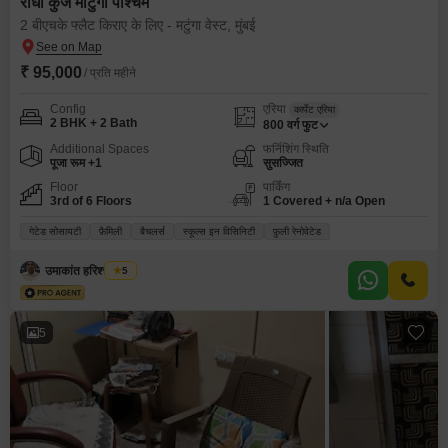
राधा कुंज माटुंगा पश्चिम
2 बीएचके फ्लैट किराए के लिए - मटुंगा वेस्ट, मुंबई
₹ 95,000
/ प्रति महीने
Config
एरिया
कार्पेट एरिया
2 BHK + 2 Bath
800
वर्ग फुट
Additional Spaces
फर्निशिंग स्थिति
पूजा रूम +1
सुसज्जित
Floor
पार्किंग
3rd of 6 Floors
1 Covered + n/a Open
गेटेड सोसायटी
फ़ैमिली
बैचलर्स
स्कूल्स इन विसिनिटी
फ़ुली रेनोवेटेड
उमाकांत हरिश्चंद गुप्ता
5
5