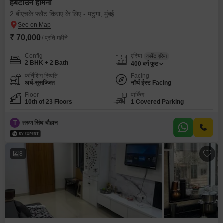
हबटाउन हार्मनी
2 बीएचके फ्लैट किराए के लिए - मटुंगा, मुंबई
₹ 70,000
/ प्रति महीने
Config
एरिया
कार्पेट एरिया
2 BHK + 2 Bath
400
वर्ग फुट
फर्निशिंग स्थिति
Facing
अर्ध-सुसज्जित
नॉर्थ ईस्ट Facing
Floor
पार्किंग
10th of 23 Floors
1 Covered Parking
T
तरुण सिंघ चौहान
8