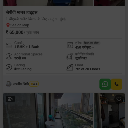
जेपीवी मानव हाइट्स
1 बीएचके फ्लैट किराए के लिए - मटुंगा, मुंबई
₹ 65,000
/ प्रति महीने
Config
एरिया
बिल्ट-अप एरिया
1 BHK + 1 Bath
450
वर्ग फुट
Additional Spaces
फर्निशिंग स्थिति
स्टडी रूम
सुसज्जित
Facing
Floor
वेस्ट Facing
7th of 20 Floors
राजदीप जितेंद्र म्हात्रे
4.4
5