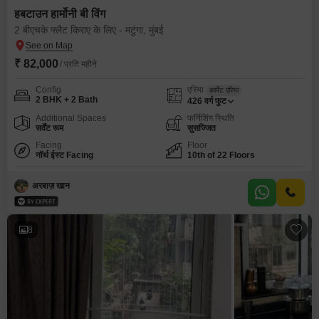
हबटाउन हार्मोनी बी विंग
2 बीएचके फ्लैट किराए के लिए - मटुंगा, मुंबई
₹ 82,000
/ प्रति महीने
Config
एरिया
कार्पेट एरिया
2 BHK + 2 Bath
426
वर्ग फुट
Additional Spaces
फर्निशिंग स्थिति
सर्वेंट रूम
सुसज्जित
Facing
Floor
नॉर्थ ईस्ट Facing
10th of 22 Floors
अरबाज़ खान
8