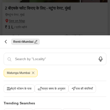
2 बीएचके फ्लैट किराए के लिए - मटुंगा वेस्ट, मुंबई
मटुंगा वेस्ट, मुंबई
₹ 1 L
/ प्रति महीने
Config
एरिया
कार्पेट एरिया
2 BHK + 2 Bath
700
वर्ग फुट
Rent
Mumbai
Additional Spaces
फर्निशिंग स्थिति
एक्स्ट्रा रूम
सुसज्जित
Floor
पार्किंग
3rd of 4 Floors
n/a Open Parking
गेटेड सोसायटी
वेल मेंटेन्ड
सेफ़ एंड सिक्योर लोकैलिटी
फ़ैमिली
हाई रेंटल यील्ड
Matunga Mumbai
M
मनीष गुप्ता
मेट्रो स्टेशन के पास
यात्रा समय के अनुसार
पास की संपत्तियाँ
2
Trending Searches