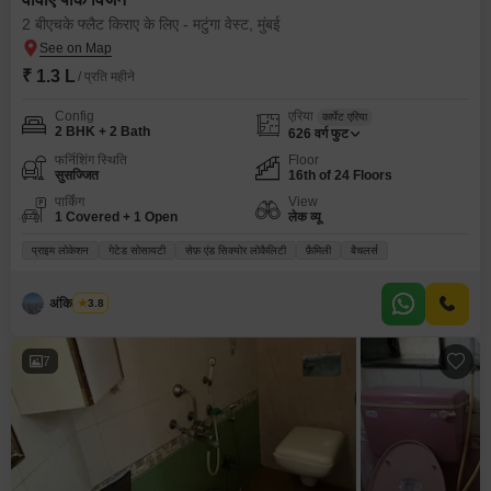
2 बीएचके फ्लैट किराए के लिए - मटुंगा वेस्ट, मुंबई
₹ 1.3 L
/ प्रति महीने
Config
एरिया
कार्पेट एरिया
2 BHK + 2 Bath
626
वर्ग फुट
फर्निशिंग स्थिति
Floor
सुसज्जित
16th of 24 Floors
पार्किंग
View
1 Covered + 1 Open
लेक व्यू
प्राइम लोकेशन
गेटेड सोसायटी
सेफ़ एंड सिक्योर लोकैलिटी
फ़ैमिली
बैचलर्स
अंकित कुमार
3.8
7