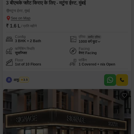
3 बीएचके फ्लैट किराए के लिए - मटुंगा ईस्ट, मुंबई
मटुंगा ईस्ट, मुंबई
₹ 1.6 L
/ प्रति महीने
Config
एरिया
कार्पेट एरिया
3 BHK + 2 Bath
1000
वर्ग फुट
फर्निशिंग स्थिति
Facing
सुसज्जित
वेस्ट Facing
Floor
पार्किंग
1st of 10 Floors
1 Covered + n/a Open
A
अतुल सवला
3.5