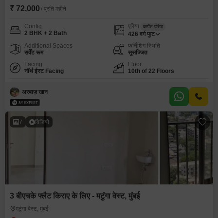
₹ 72,000
/ प्रति महीने
Config
एरिया
कार्पेट एरिया
2 BHK + 2 Bath
426
वर्ग फुट
Additional Spaces
फर्निशिंग स्थिति
सर्वेंट रूम
सुसज्जित
Facing
Floor
नॉर्थ ईस्ट Facing
10th of 22 Floors
अरबाज़ खान
7
विडियो
3 बीएचके फ्लैट किराए के लिए - मटुंगा वेस्ट, मुंबई
मटुंगा वेस्ट, मुंबई