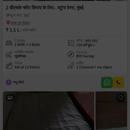
2 बीएचके फ्लैट किराए के लिए - मटुंगा वेस्ट, मुंबई
मटुंगा वेस्ट, मुंबई
₹ 1.1 L
/ प्रति महीने
Config
एरिया
कार्पेट एरिया
2 BHK + 2 Bath
735
वर्ग फुट
फर्निशिंग स्थिति
Facing
सुसज्जित
ईस्ट Facing
Floor
पार्किंग
5th of 13 Floors
1 Covered + n/a Open
P
पप्पु मौर्या
5