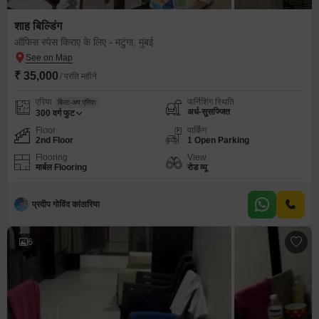
शाह बिल्डिंग
ऑफिस स्पेस किराए के लिए - मटुंगा, मुंबई
₹ 35,000
/ प्रति महीने
एरिया
फर्निशिंग स्थिति
बिल्ट-अप एरिया
अर्ध-सुसज्जित
300
वर्ग फुट
Floor
पार्किंग
2nd Floor
1 Open Parking
Flooring
View
मार्बल Flooring
रोड व्यू
प्रदीप गोविंद कांठारिया
6