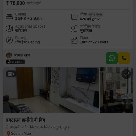
₹ 78,000
/ प्रति महीने
Config
एरिया
कार्पेट एरिया
2 BHK + 2 Bath
426
वर्ग फुट
Additional Spaces
फर्निशिंग स्थिति
सर्वेंट रूम
सुसज्जित
Facing
Floor
नॉर्थ ईस्ट Facing
10th of 22 Floors
अरबाज़ खान
8
हबटाउन हार्मोनी बी विंग
2 बीएचके फ्लैट किराए के लिए - मटुंगा, मुंबई