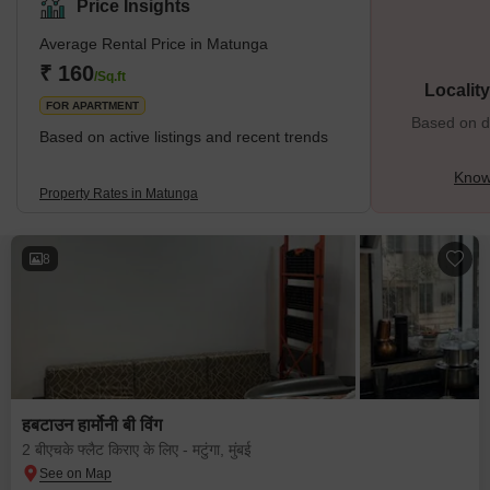
predominately Tamil Brahmins, Gujaratis, Parsi, Bengalis, and
Price Insights
Marathis. Talking about its history Matunga is one of the seven
original islands of Mumbai city and also it is one of the first
Average Rental Price in Matunga
₹ 160
/Sq.ft
Localit
FOR APARTMENT
Based on de
Based on active listings and recent trends
Know
Property Rates in Matunga
8
हबटाउन हार्मोनी बी विंग
2 बीएचके फ्लैट किराए के लिए - मटुंगा, मुंबई