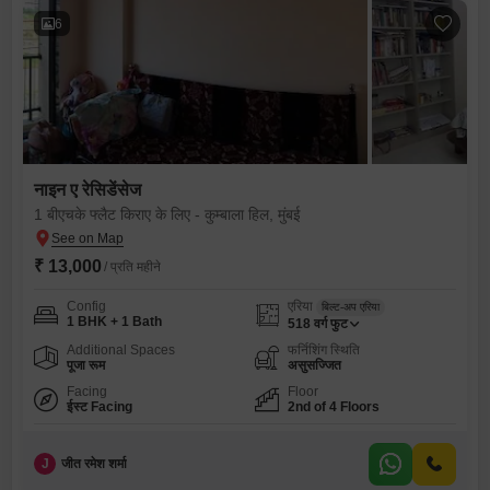
6
नाइन ए रेसिडेंसेज
1 बीएचके फ्लैट किराए के लिए - कुम्बाला हिल, मुंबई
₹ 13,000
/ प्रति महीने
Config
एरिया
बिल्ट-अप एरिया
1 BHK + 1 Bath
518
वर्ग फुट
Additional Spaces
फर्निशिंग स्थिति
पूजा रूम
असुसज्जित
Facing
Floor
ईस्ट Facing
2nd of 4 Floors
J
जीत रमेश शर्मा