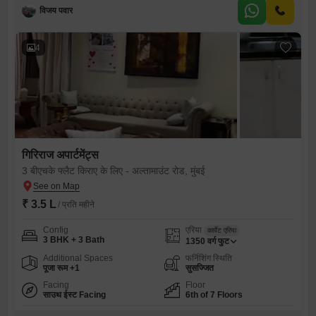
विजय पवार
4
गिरिराज अपार्टमेंट्स
3 बीएचके फ्लैट किराए के लिए - अल्तामाउंट रोड, मुंबई
₹ 3.5 L
/ प्रति महीने
Config
एरिया
कार्पेट एरिया
3 BHK + 3 Bath
1350
वर्ग फुट
Additional Spaces
फर्निशिंग स्थिति
पूजा रूम +1
सुसज्जित
Facing
Floor
साउथ ईस्ट Facing
6th of 7 Floors