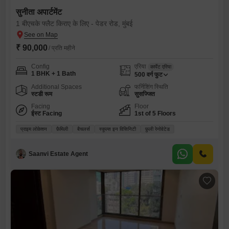
सुनीता अपार्टमेंट
1 बीएचके फ्लैट किराए के लिए - पेडर रोड, मुंबई
₹ 90,000
/ प्रति महीने
Config
एरिया
कार्पेट एरिया
1 BHK + 1 Bath
500
वर्ग फुट
Additional Spaces
फर्निशिंग स्थिति
स्टडी रूम
सुसज्जित
Facing
Floor
ईस्ट Facing
1st of 5 Floors
प्राइम लोकेशन
फ़ैमिली
बैचलर्स
स्कूल्स इन विसिनिटी
फ़ुली रेनोवेटेड
Saanvi Estate Agent