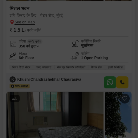
मित्तल भवन
शॉप किराए के लिए - पेडर रोड, मुंबई
₹ 1.5 L
/ प्रति महीने
एरिया
फर्निशिंग स्थिति
कार्पेट एरिया
सुसज्जित
350
वर्ग फुट
Floor
पार्किंग
6th Floor
1 Open Parking
नियर सिटी सेंटर
वास्तु कंप्लायंट
सेफ़ एंड सिक्योर लोकैलिटी
क्विक डील
फ़ुली रेनोवेटेड
K
Khushi Chandrashekhar Chaurasiya
5