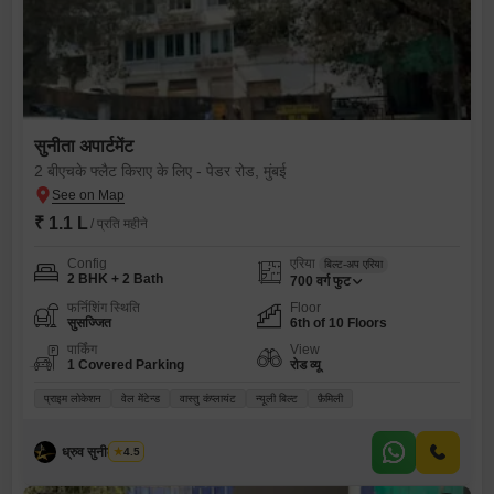
सुनीता अपार्टमेंट
2 बीएचके फ्लैट किराए के लिए - पेडर रोड, मुंबई
₹ 1.1 L
/ प्रति महीने
Config
एरिया
बिल्ट-अप एरिया
2 BHK + 2 Bath
700
वर्ग फुट
फर्निशिंग स्थिति
Floor
सुसज्जित
6th of 10 Floors
पार्किंग
View
1 Covered Parking
रोड व्यू
प्राइम लोकेशन
वेल मेंटेन्ड
वास्तु कंप्लायंट
न्यूली बिल्ट
फ़ैमिली
ध्रुव सुनील पारेख
4.5