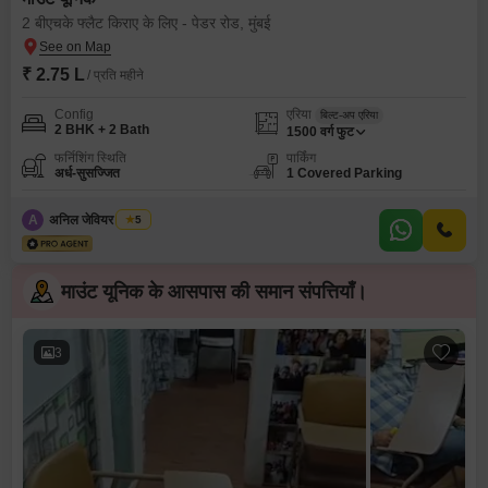
2 बीएचके फ्लैट किराए के लिए - पेडर रोड, मुंबई
₹ 2.75 L
/ प्रति महीने
Config
एरिया
बिल्ट-अप एरिया
2 BHK + 2 Bath
1500
वर्ग फुट
फर्निशिंग स्थिति
पार्किंग
अर्ध-सुसज्जित
1 Covered Parking
A
अनिल जेवियर कोरडेरो
5
माउंट यूनिक के आसपास की समान संपत्तियाँ।
3