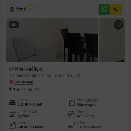
रितेश विश्वकर्मा
5
4
अवंतिका अपार्टमेंट्स
1 बीएचके फ्लैट किराए के लिए - कुम्बाला हिल, मुंबई
₹ 1.5 L
/ प्रति महीने
Config
एरिया
कार्पेट एरिया
1 BHK + 1 Bath
550
वर्ग फुट
फर्निशिंग स्थिति
Facing
सुसज्जित
ईस्ट Facing
Floor
पार्किंग
7th of 12 Floors
1 Open Parking