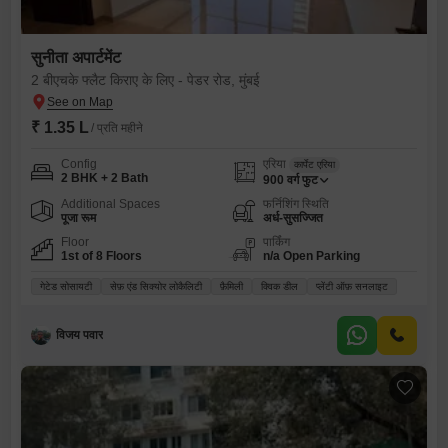
सुनीता अपार्टमेंट
2 बीएचके फ्लैट किराए के लिए - पेडर रोड, मुंबई
₹ 1.35 L
/ प्रति महीने
Config
एरिया
कार्पेट एरिया
2 BHK + 2 Bath
900
वर्ग फुट
Additional Spaces
फर्निशिंग स्थिति
पूजा रूम
अर्ध-सुसज्जित
Floor
पार्किंग
1st of 8 Floors
n/a Open Parking
गेटेड सोसायटी
सेफ़ एंड सिक्योर लोकैलिटी
फ़ैमिली
क्विक डील
प्लेंटी ऑफ़ सनलाइट
विजय पवार