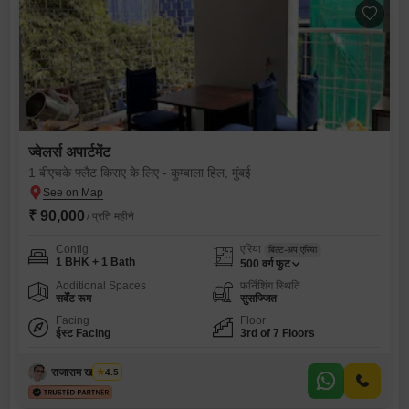
ज्वेलर्स अपार्टमेंट
1 बीएचके फ्लैट किराए के लिए - कुम्बाला हिल, मुंबई
₹ 90,000
/ प्रति महीने
Config
एरिया
बिल्ट-अप एरिया
1 BHK + 1 Bath
500
वर्ग फुट
Additional Spaces
फर्निशिंग स्थिति
सर्वेंट रूम
सुसज्जित
Facing
Floor
ईस्ट Facing
3rd of 7 Floors
राजाराम खांडू लांके
4.5