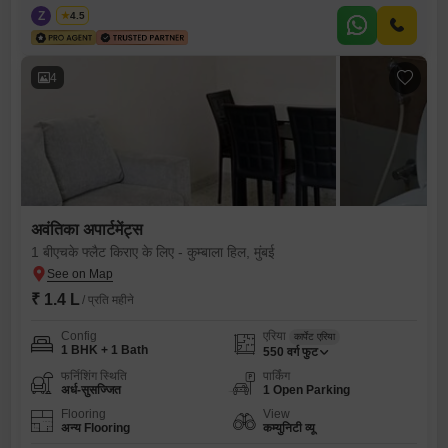
Z
Zeltro
4.5
4
अवंतिका अपार्टमेंट्स
1 बीएचके फ्लैट किराए के लिए - कुम्बाला हिल, मुंबई
₹ 1.4 L
/ प्रति महीने
Config
एरिया
कार्पेट एरिया
1 BHK + 1 Bath
550
वर्ग फुट
फर्निशिंग स्थिति
पार्किंग
अर्ध-सुसज्जित
1 Open Parking
Flooring
View
अन्य Flooring
कम्युनिटी व्यू