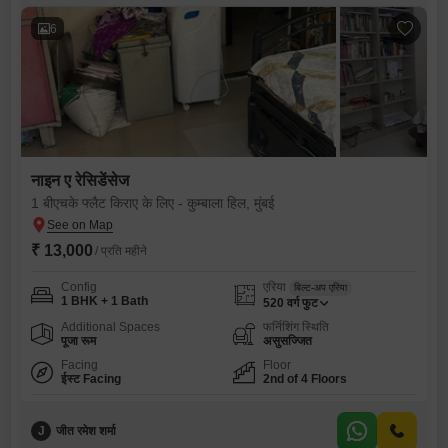
6
नाइन ए रेसिडेंसेज
1 बीएचके फ्लैट किराए के लिए - कुम्बाला हिल, मुंबई
₹ 13,000
/ प्रति महीने
Config
एरिया
बिल्ट-अप एरिया
1 BHK + 1 Bath
520
वर्ग फुट
Additional Spaces
फर्निशिंग स्थिति
पूजा रूम
असुसज्जित
Facing
Floor
ईस्ट Facing
2nd of 4 Floors
J
जीत रमेश शर्मा