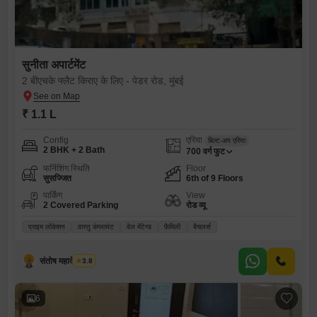
सुनीता अपार्टमेंट
2 बीएचके फ्लैट किराए के लिए - पेडर रोड, मुंबई
₹ 1.1 L
Config
एरिया
बिल्ट-अप एरिया
2 BHK + 2 Bath
700
वर्ग फुट
फर्निशिंग स्थिति
Floor
सुसज्जित
6th of 9 Floors
पार्किंग
View
2 Covered Parking
रोड व्यू
प्राइम लोकेशन
वास्तु कंप्लायंट
वेल मेंटेन्ड
फ़ैमिली
बैचलर्स
संतोष महादेव गवाडे
3.8
6