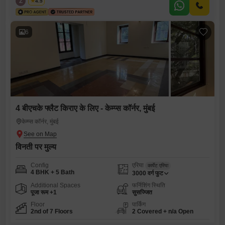
Z
Zeltro
4.5
6
4 बीएचके फ्लैट किराए के लिए - केम्प्स कॉर्नर, मुंबई
केम्प्स कॉर्नर, मुंबई
विनती पर मुल्य
Config
एरिया
कार्पेट एरिया
4 BHK + 5 Bath
3000
वर्ग फुट
Additional Spaces
फर्निशिंग स्थिति
पूजा रूम +1
सुसज्जित
Floor
पार्किंग
2nd of 7 Floors
2 Covered + n/a Open