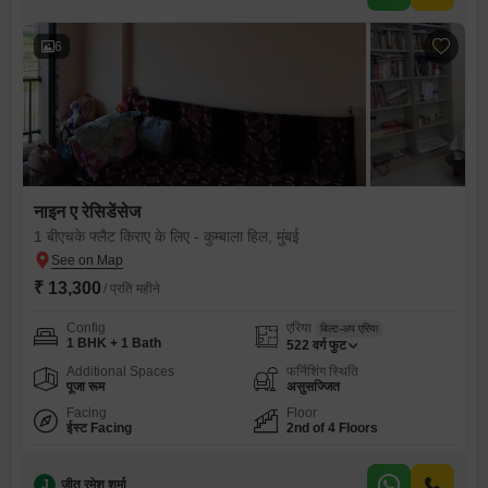
6
नाइन ए रेसिडेंसेज
1 बीएचके फ्लैट किराए के लिए - कुम्बाला हिल, मुंबई
₹ 13,300
/ प्रति महीने
Config
एरिया
बिल्ट-अप एरिया
1 BHK + 1 Bath
522
वर्ग फुट
Additional Spaces
फर्निशिंग स्थिति
पूजा रूम
असुसज्जित
Facing
Floor
ईस्ट Facing
2nd of 4 Floors
J
जीत रमेश शर्मा