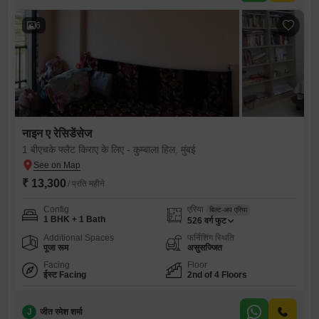
6
नाइन ए रेसिडेंसेज
1 बीएचके फ्लैट किराए के लिए - कुम्बाला हिल, मुंबई
₹ 13,300
/ प्रति महीने
Config
एरिया
बिल्ट-अप एरिया
1 BHK + 1 Bath
526
वर्ग फुट
Additional Spaces
फर्निशिंग स्थिति
पूजा रूम
असुसज्जित
Facing
Floor
ईस्ट Facing
2nd of 4 Floors
J
जीत रमेश शर्मा