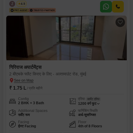
Z
Zeltro
4.5
गिरिराज अपार्टमेंट्स
2 बीएचके फ्लैट किराए के लिए - अल्तामाउंट रोड, मुंबई
₹ 1.75 L
/ प्रति महीने
Config
एरिया
कार्पेट एरिया
2 BHK + 3 Bath
1200
वर्ग फुट
Additional Spaces
फर्निशिंग स्थिति
सर्वेंट रूम
अर्ध-सुसज्जित
Facing
Floor
ईस्ट Facing
4th of 8 Floors