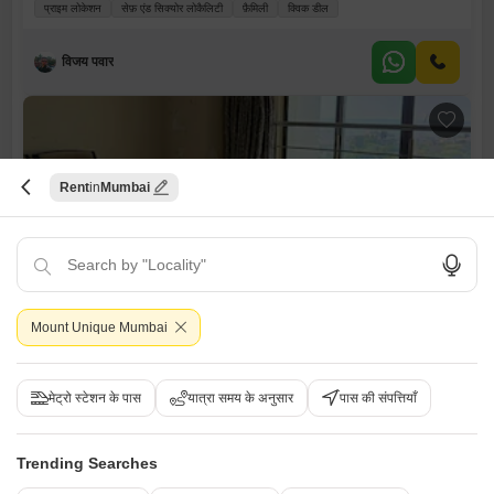
प्राइम लोकेशन
सेफ़ एंड सिक्योर लोकैलिटी
फ़ैमिली
क्विक डील
विजय पवार
Rent
Mumbai
गिरिराज अपार्टमेंट्स
2 बीएचके फ्लैट किराए के लिए - अल्तामाउंट रोड, मुंबई
Mount Unique Mumbai
₹ 1.65 L
मेट्रो स्टेशन के पास
यात्रा समय के अनुसार
पास की संपत्तियाँ
Config
एरिया
कार्पेट एरिया
2 BHK + 2 Bath
1200
वर्ग फुट
Additional Spaces
फर्निशिंग स्थिति
Trending Searches
सर्वेंट रूम
सुसज्जित
Facing
Floor