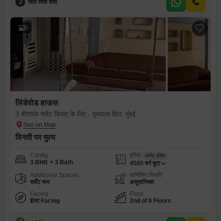
J
जीत रमेश शर्मा
9
लिंडेवोड हाऊस
3 बीएचके फ्लैट किराए के लिए - कुम्बाला हिल, मुंबई
विनती पर मुल्य
Config
एरिया
कार्पेट एरिया
3 BHK + 3 Bath
4500
वर्ग फुट
Additional Spaces
फर्निशिंग स्थिति
सर्वेंट रूम
असुसज्जित
Facing
Floor
ईस्ट Facing
2nd of 8 Floors