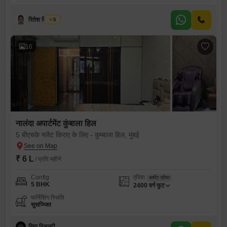
रितेश विश्वकर्मा
5
16
नालंदा अपार्टमेंट कुंबाला हिल
5 बीएचके फ्लैट किराए के लिए - कुम्बाला हिल, मुंबई
₹ 6 L
/ प्रति महीने
Config
एरिया
कार्पेट एरिया
5 BHK
2400
वर्ग फुट
फर्निशिंग स्थिति
सुसज्जित
रिया रिअल्टी