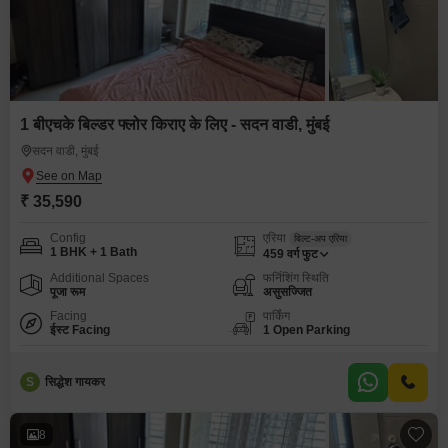
1 बीएचके बिल्डर फ्लोर किराए के लिए - सदन वाडी, मुंबई
सदन वाडी, मुंबई
₹ 35,590
Config
एरिया
बिल्ट-अप एरिया
1 BHK + 1 Bath
459
वर्ग फुट
Additional Spaces
फर्निशिंग स्थिति
पूजा रूम
असुसज्जित
Facing
पार्किंग
ईस्ट Facing
1 Open Parking
S
सिद्धेश गायकर
8