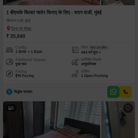
1 बीएचके बिल्डर फ्लोर किराए के लिए - सदन वाडी, मुंबई
सदन वाडी, मुंबई
₹ 35,840
Config
एरिया
बिल्ट-अप एरिया
1 BHK + 1 Bath
484
वर्ग फुट
Additional Spaces
फर्निशिंग स्थिति
पूजा रूम
असुसज्जित
Facing
पार्किंग
ईस्ट Facing
1 Open Parking
S
सिद्धेश गायकर
8