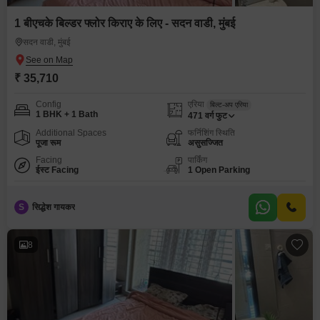
1 बीएचके बिल्डर फ्लोर किराए के लिए - सदन वाडी, मुंबई
सदन वाडी, मुंबई
₹ 35,710
Config
एरिया
बिल्ट-अप एरिया
1 BHK + 1 Bath
471
वर्ग फुट
Additional Spaces
फर्निशिंग स्थिति
पूजा रूम
असुसज्जित
Facing
पार्किंग
ईस्ट Facing
1 Open Parking
S
सिद्धेश गायकर
8