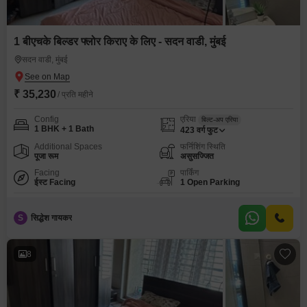
1 बीएचके बिल्डर फ्लोर किराए के लिए - सदन वाडी, मुंबई
सदन वाडी, मुंबई
₹ 35,230
/ प्रति महीने
Config
एरिया
बिल्ट-अप एरिया
1 BHK + 1 Bath
423
वर्ग फुट
Additional Spaces
फर्निशिंग स्थिति
पूजा रूम
असुसज्जित
Facing
पार्किंग
ईस्ट Facing
1 Open Parking
S
सिद्धेश गायकर
8