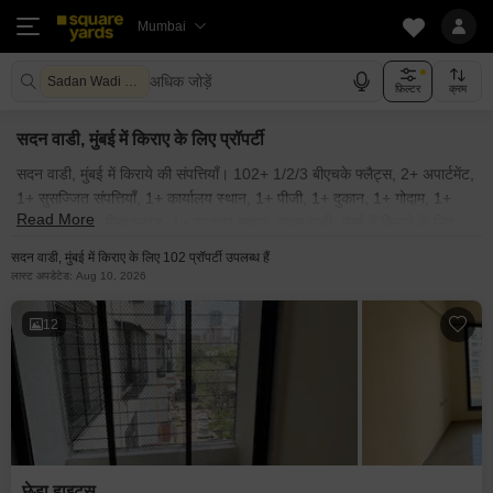
Mumbai
अधिक जोड़ें
Sadan Wadi Mumbai
फ़िल्टर
क्रम
सदन वाडी, मुंबई में किराए के लिए प्रॉपर्टी
सदन वाडी, मुंबई में किराये की संपत्तियाँ। 102+ 1/2/3 बीएचके फ्लैट्स, 2+ अपार्टमेंट,
1+ सुसज्जित संपत्तियाँ, 1+ कार्यालय स्थान, 1+ पीजी, 1+ दुकान, 1+ गोदाम, 1+
Read More
शोरूम, 1+ औद्योगिक भूखंड, 1+ स्वतंत्र मकान, सदन वाडी, मुंबई में किराये के लिए
उपलब्ध हैं। सदन वाडी, मुंबई में किराये की सुसज्जित और अर्ध-सुसज्जित संपत्तियाँ।
सदन वाडी, मुंबई में किराए के लिए 102 प्रॉपर्टी उपलब्ध हैं
सदन वाडी, मुंबई के पास सभी आवासीय और वाणिज्यिक किराये की संपत्तियाँ। मालिकों
लास्ट अपडेटेड: Aug 10, 2026
द्वारा पोस्ट की गई सदन वाडी, मुंबई में किराये की संपत्ति। सदन वाडी, मुंबई और आस-
पास के क्षेत्रों में किफायती किराये की संपत्तियों की खोज करें जो आपके बजट में हो।
12
इसके अलावा, सदन वाडी, मुंबई की पॉश सोसाइटियों में उपलब्ध लक्जरी किराये की
संपत्ति भी देखें। क्या आप "मेरे आस-पास किराये की संपत्ति" ढूंढ रहे हैं? यदि हाँ, तो आप
सही जगह पर हैं! squareyards.com का अन्वेषण करें और सदन वाडी, मुंबई के पास
बिना किसी परेशानी के किराये की संपत्ति प्राप्त करें।
छेड़ा हाइट्स