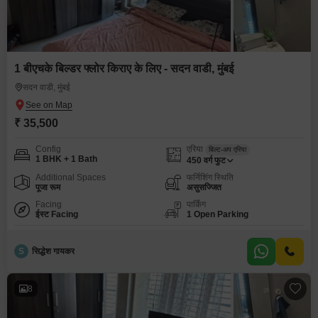
1 बीएचके बिल्डर फ्लोर किराए के लिए - सदन वाडी, मुंबई
सदन वाडी, मुंबई
₹ 35,500
Config
एरिया
बिल्ट-अप एरिया
1 BHK + 1 Bath
450
वर्ग फुट
Additional Spaces
फर्निशिंग स्थिति
पूजा रूम
असुसज्जित
Facing
पार्किंग
ईस्ट Facing
1 Open Parking
S
सिद्धेश गायकर
8