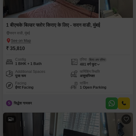
1 बीएचके बिल्डर फ्लोर किराए के लिए - सदन वाडी, मुंबई
सदन वाडी, मुंबई
₹ 35,810
Config
एरिया
बिल्ट-अप एरिया
1 BHK + 1 Bath
481
वर्ग फुट
Additional Spaces
फर्निशिंग स्थिति
पूजा रूम
असुसज्जित
Facing
पार्किंग
ईस्ट Facing
1 Open Parking
S
सिद्धेश गायकर
8