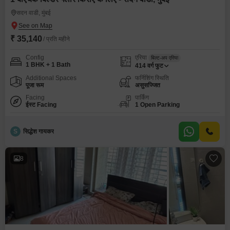
सदन वाडी, मुंबई
₹ 35,140
/ प्रति महीने
Config
एरिया
बिल्ट-अप एरिया
1 BHK + 1 Bath
414
वर्ग फुट
Additional Spaces
फर्निशिंग स्थिति
पूजा रूम
असुसज्जित
Facing
पार्किंग
ईस्ट Facing
1 Open Parking
S
सिद्धेश गायकर
8