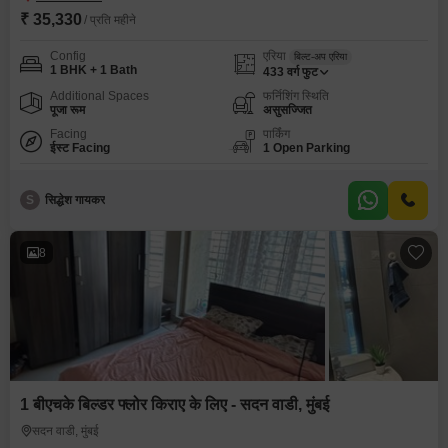
₹ 35,330
/ प्रति महीने
Config
एरिया
बिल्ट-अप एरिया
1 BHK + 1 Bath
433
वर्ग फुट
Additional Spaces
फर्निशिंग स्थिति
पूजा रूम
असुसज्जित
Facing
पार्किंग
ईस्ट Facing
1 Open Parking
S
सिद्धेश गायकर
8
1 बीएचके बिल्डर फ्लोर किराए के लिए - सदन वाडी, मुंबई
सदन वाडी, मुंबई