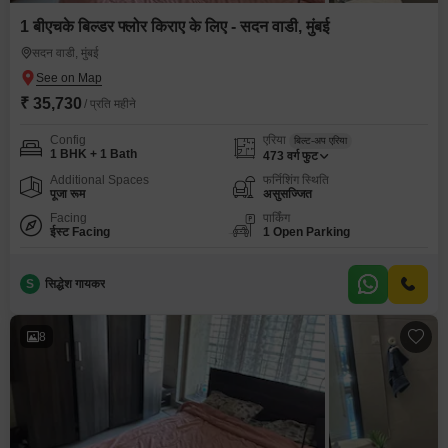
1 बीएचके बिल्डर फ्लोर किराए के लिए - सदन वाडी, मुंबई
सदन वाडी, मुंबई
₹ 35,730
/ प्रति महीने
Config
एरिया
बिल्ट-अप एरिया
1 BHK + 1 Bath
473
वर्ग फुट
Additional Spaces
फर्निशिंग स्थिति
पूजा रूम
असुसज्जित
Facing
पार्किंग
ईस्ट Facing
1 Open Parking
S
सिद्धेश गायकर
8