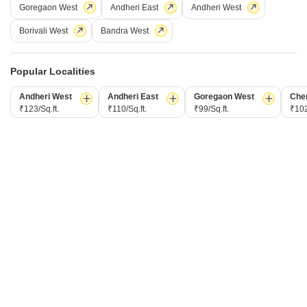
Goregaon West
Andheri East
Andheri West
8
Borivali West
Bandra West
Popular Localities
Andheri West
Andheri East
Goregaon West
Che
₹123/Sq.ft.
₹110/Sq.ft.
₹99/Sq.ft.
₹102
1 बीएचके बिल्डर फ्लोर किराए के लिए - सदन वाडी, मुंबई
सदन वाडी, मुंबई
₹ 35,750
Config
एरिया
बिल्ट-अप एरिया
1 BHK + 1 Bath
475
वर्ग फुट
Additional Spaces
फर्निशिंग स्थिति
पूजा रूम
असुसज्जित
Facing
पार्किंग
ईस्ट Facing
1 Open Parking
S
सिद्धेश गायकर