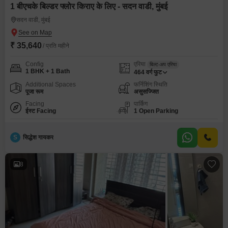
1 बीएचके बिल्डर फ्लोर किराए के लिए - सदन वाडी, मुंबई
सदन वाडी, मुंबई
₹ 35,640
/ प्रति महीने
Config
एरिया
बिल्ट-अप एरिया
1 BHK + 1 Bath
464
वर्ग फुट
Additional Spaces
फर्निशिंग स्थिति
पूजा रूम
असुसज्जित
Facing
पार्किंग
ईस्ट Facing
1 Open Parking
S
सिद्धेश गायकर
8