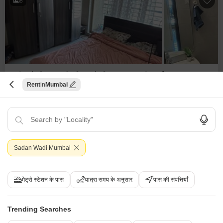
8
1 बीएचके बिल्डर फ्लोर किराए के लिए - सदन वाडी, मुंबई
Rent
Mumbai
सदन वाडी, मुंबई
₹ 35,790
Config
एरिया
बिल्ट-अप एरिया
1 BHK + 1 Bath
479
वर्ग फुट
Sadan Wadi Mumbai
Additional Spaces
फर्निशिंग स्थिति
पूजा रूम
असुसज्जित
Facing
पार्किंग
ईस्ट Facing
1 Open Parking
मेट्रो स्टेशन के पास
यात्रा समय के अनुसार
पास की संपत्तियाँ
S
सिद्धेश गायकर
Trending Searches