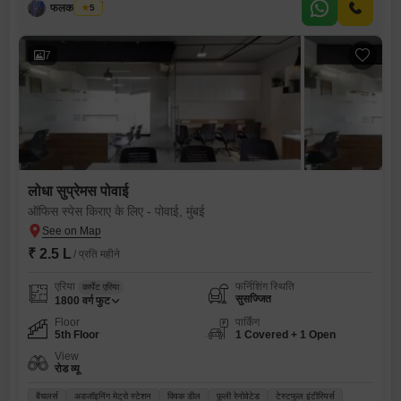
फलक प्रॉपर्टी
5
7
लोधा सुप्रेमस पोवाई
ऑफिस स्पेस किराए के लिए - पोवाई, मुंबई
₹ 2.5 L
/ प्रति महीने
एरिया
फर्निशिंग स्थिति
कार्पेट एरिया
सुसज्जित
1800
वर्ग फुट
Floor
पार्किंग
5th Floor
1 Covered + 1 Open
View
रोड व्यू
बैचलर्स
अडजॉइनिंग मेट्रो स्टेशन
क्विक डील
फ़ुली रेनोवेटेड
टेस्टफुल इंटीरियर्स