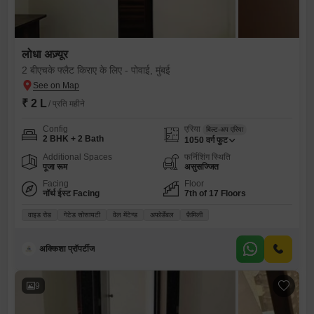
लोधा अज़्यूर
2 बीएचके फ्लैट किराए के लिए - पोवाई, मुंबई
₹ 2 L
/ प्रति महीने
Config
एरिया
बिल्ट-अप एरिया
2 BHK + 2 Bath
1050
वर्ग फुट
Additional Spaces
फर्निशिंग स्थिति
पूजा रूम
असुसज्जित
Facing
Floor
नॉर्थ ईस्ट Facing
7th of 17 Floors
वाइड रोड
गेटेड सोसायटी
वेल मेंटेन्ड
अफोर्डेबल
फ़ैमिली
अक्किशा प्रॉपर्टीज
9