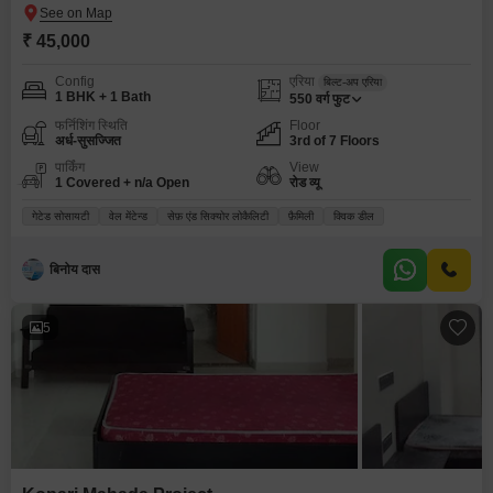
₹ 45,000
Config
एरिया
बिल्ट-अप एरिया
1 BHK + 1 Bath
550
वर्ग फुट
फर्निशिंग स्थिति
Floor
अर्ध-सुसज्जित
3rd of 7 Floors
पार्किंग
View
1 Covered + n/a Open
रोड व्यू
गेटेड सोसायटी
वेल मेंटेन्ड
सेफ़ एंड सिक्योर लोकैलिटी
फ़ैमिली
क्विक डील
बिनोय दास
5