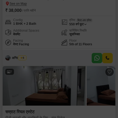
₹ 38,000
/ प्रति महीने
Config
एरिया
बिल्ट-अप एरिया
1 BHK + 2 Bath
550
वर्ग फुट
Additional Spaces
फर्निशिंग स्थिति
बेसमेंट
सुसज्जित
Facing
Floor
वेस्ट Facing
5th of 11 Floors
अनिल कांबळे
5
7
सम्राट रियल एस्टेट
पीजी लड़कों और लड़कियों के लिए - तुंगा विलेज