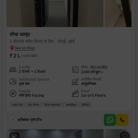
लोधा अज़्यूर
2 बीएचके फ्लैट किराए के लिए - पोवाई, मुंबई
₹ 2 L
/ प्रति महीने
Config
एरिया
बिल्ट-अप एरिया
2 BHK + 1 Bath
1240
वर्ग फुट
Additional Spaces
फर्निशिंग स्थिति
पूजा रूम
असुसज्जित
Facing
Floor
नॉर्थ ईस्ट Facing
1st of 6 Floors
वाइड रोड
वेल मेंटेन्ड
गेटेड सोसायटी
अफोर्डेबल
फ़ैमिली
अक्किशा प्रॉपर्टीज
7