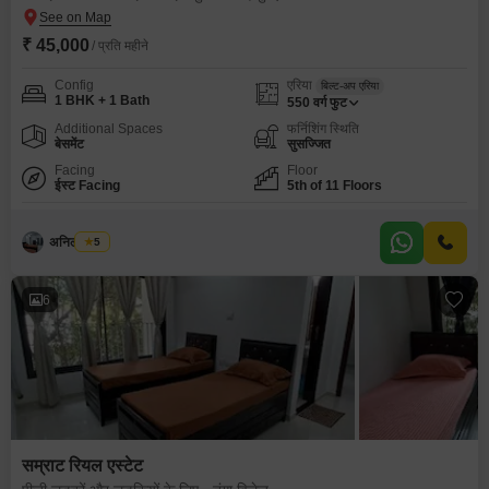
₹ 45,000
/ प्रति महीने
Config
एरिया
बिल्ट-अप एरिया
1 BHK + 1 Bath
550
वर्ग फुट
Additional Spaces
फर्निशिंग स्थिति
बेसमेंट
सुसज्जित
Facing
Floor
ईस्ट Facing
5th of 11 Floors
अनिल कांबळे
5
6
सम्राट रियल एस्टेट