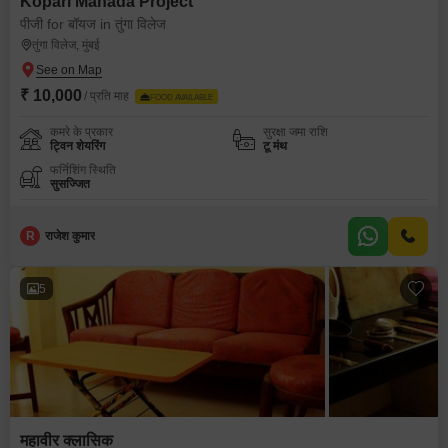
Kopari Mahada Project
पीजी for बॉयज in तुंगा विलेज
तुंगा विलेज, मुंबई
₹ 10,000
/ प्रति माह
FOOD AVAILABLE
कमरे के प्रकार
सुरक्षा जमा राशि
ट्विन शेयरिंग
टू मंथ
फर्निशिंग स्थिति
सुसज्जित
R
राजेश कुमार
5
महावीर क्लासिक