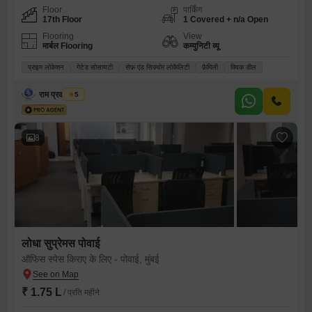
Floor
पार्किंग
17th Floor
1 Covered + n/a Open
Flooring
View
मार्बल Flooring
कम्युनिटी व्यू
प्राइम लोकेशन
गेटेड सोसायटी
सेफ़ एंड सिक्योर लोकैलिटी
फ़ैमिली
क्विक डील
राम प्रकाश वर्मा
5
8
लोधा सुप्रेमस पोवाई
ऑफिस स्पेस किराए के लिए - पोवाई, मुंबई
₹ 1.75 L
/ प्रति महीने