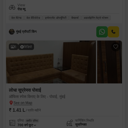
View
रोड व्यू
वेल मेंटेन्ड
वेल वेंटिलेटेड
इन्वेस्टमेंट ऑपर्चूनिटी
बैचलर्स
अडजॉइनिंग मेट्रो स्टेशन
मुंबई प्रॉपर्टी किंग
6
विडियो
लोधा सुप्रेमस पोवाई
ऑफिस स्पेस किराए के लिए - पोवाई, मुंबई
₹ 1.41 L
/ प्रति महीने
एरिया
फर्निशिंग स्थिति
कार्पेट एरिया
सुसज्जित
700
वर्ग फुट