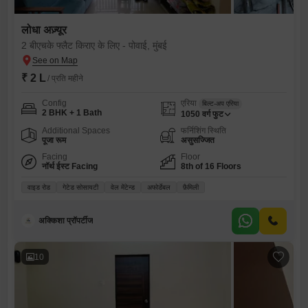
लोधा अज़्यूर
2 बीएचके फ्लैट किराए के लिए - पोवाई, मुंबई
₹ 2 L
/ प्रति महीने
Config
एरिया
बिल्ट-अप एरिया
2 BHK + 1 Bath
1050
वर्ग फुट
Additional Spaces
फर्निशिंग स्थिति
पूजा रूम
असुसज्जित
Facing
Floor
नॉर्थ ईस्ट Facing
8th of 16 Floors
वाइड रोड
गेटेड सोसायटी
वेल मेंटेन्ड
अफोर्डेबल
फ़ैमिली
अक्किशा प्रॉपर्टीज
10