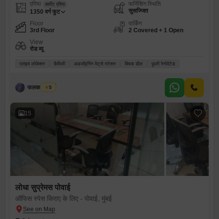
एरिया
फर्निशिंग स्थिति
कार्पेट एरिया
सुसज्जित
1350
वर्ग फुट
Floor
पार्किंग
3rd Floor
2 Covered + 1 Open
View
रोड व्यू
प्राइम लोकेशन
फ़ैमिली
अडजॉइनिंग मेट्रो स्टेशन
क्विक डील
फ़ुली रेनोवेटेड
फलक प्रॉपर्टी
5
15
लोधा सुप्रेमस पोवाई
ऑफिस स्पेस किराए के लिए - पोवाई, मुंबई