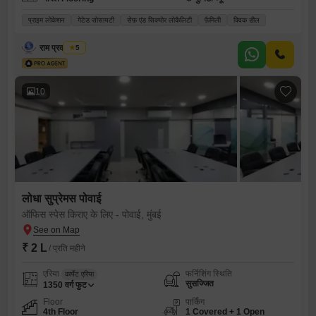
प्राइम लोकेशन
गेटेड सोसायटी
सेफ़ एंड सिक्योर लोकैलिटी
फ़ैमिली
क्विक डील
राम प्रकाश वर्मा
5
10
लोधा सुप्रेमस पोवाई
ऑफिस स्पेस किराए के लिए - पोवाई, मुंबई
₹ 2 L
/ प्रति महीने
एरिया
फर्निशिंग स्थिति
कार्पेट एरिया
सुसज्जित
1350
वर्ग फुट
Floor
पार्किंग
4th Floor
1 Covered + 1 Open