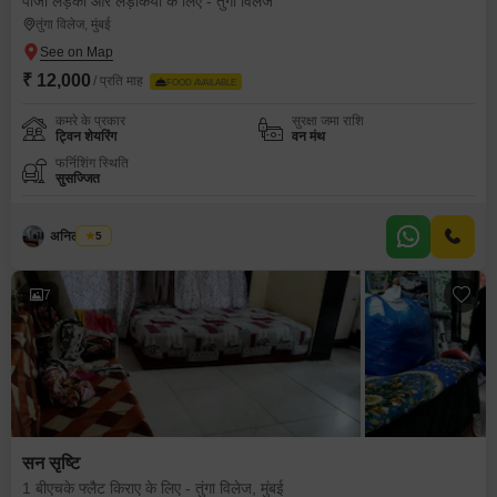
पीजी लड़कों और लड़कियों के लिए - तुंगा विलेज
तुंगा विलेज, मुंबई
₹ 12,000
/ प्रति माह
FOOD AVAILABLE
कमरे के प्रकार
सुरक्षा जमा राशि
ट्विन शेयरिंग
वन मंथ
फर्निशिंग स्थिति
सुसज्जित
अनिल कांबळे
5
7
सन सृष्टि
1 बीएचके फ्लैट किराए के लिए - तुंगा विलेज, मुंबई