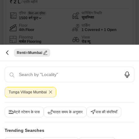
₹ 2 L
/ प्रति महीने
एरिया
फर्निशिंग स्थिति
बिल्ट-अप एरिया
सुसज्जित
1500
वर्ग फुट
Floor
पार्किंग
4th Floor
1 Covered + 1 Open
Flooring
View
मार्बल Flooring
रोड व्यू
प्राइम लोकेशन
वास्तु कंप्लायंट
फ़ैमिली
अडजॉइनिंग मेट्रो स्टेशन
क्विक डील
Rent
Mumbai
फलक प्रॉपर्टी
5
6
Tunga Village Mumbai
मेट्रो स्टेशन के पास
यात्रा समय के अनुसार
पास की संपत्तियाँ
लोधा सुप्रेमस पोवाई
Trending Searches
ऑफिस स्पेस किराए के लिए - पोवाई, मुंबई