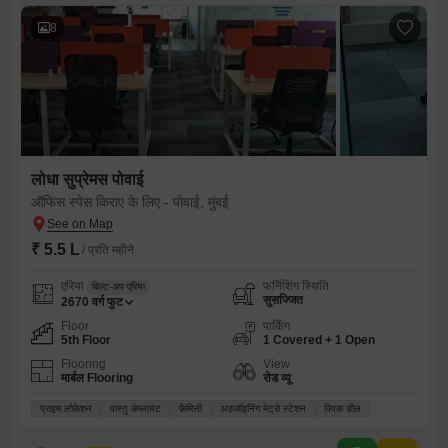
8
लोधा सुप्रेमस पोवाई
ऑफिस स्पेस किराए के लिए - पोवाई, मुंबई
₹ 5.5 L
/ प्रति महीने
एरिया
फर्निशिंग स्थिति
बिल्ट-अप एरिया
सुसज्जित
2670
वर्ग फुट
Floor
पार्किंग
5th Floor
1 Covered + 1 Open
Flooring
View
मार्बल Flooring
रोड व्यू
प्राइम लोकेशन
वास्तु कंप्लायंट
फ़ैमिली
अडजॉइनिंग मेट्रो स्टेशन
क्विक डील