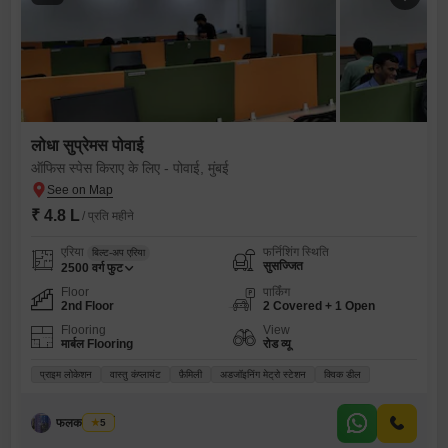
लोधा सुप्रेमस पोवाई
ऑफिस स्पेस किराए के लिए - पोवाई, मुंबई
₹ 4.8 L
/ प्रति महीने
एरिया
फर्निशिंग स्थिति
बिल्ट-अप एरिया
सुसज्जित
2500
वर्ग फुट
Floor
पार्किंग
2nd Floor
2 Covered + 1 Open
Flooring
View
मार्बल Flooring
रोड व्यू
प्राइम लोकेशन
वास्तु कंप्लायंट
फ़ैमिली
अडजॉइनिंग मेट्रो स्टेशन
क्विक डील
फलक प्रॉपर्टी
5