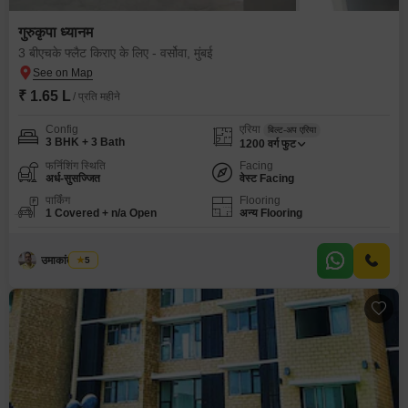
गुरुकृपा ध्यानम
3 बीएचके फ्लैट किराए के लिए - वर्सोवा, मुंबई
₹ 1.65 L
/ प्रति महीने
Config
एरिया
बिल्ट-अप एरिया
3 BHK + 3 Bath
1200
वर्ग फुट
फर्निशिंग स्थिति
Facing
अर्ध-सुसज्जित
वेस्ट Facing
पार्किंग
Flooring
1 Covered + n/a Open
अन्य Flooring
उमाकांत मिश्रा
5