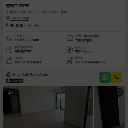
गुरुकृपा ध्यानम
2 बीएचके फ्लैट किराए के लिए - वर्सोवा, मुंबई
₹ 95,000
/ प्रति महीने
Config
एरिया
बिल्ट-अप एरिया
2 BHK + 2 Bath
730
वर्ग फुट
फर्निशिंग स्थिति
Facing
अर्ध-सुसज्जित
वेस्ट Facing
Floor
पार्किंग
18th of 19 Floors
1 Covered Parking
Khan Adil Mohd Amin
4