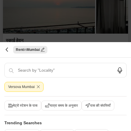
स्काई हेवन
1 बीएचके फ्लैट किराए के लिए - वर्सोवा, मुंबई
Rent
Mumbai
₹ 95,000
/ प्रति महीने
Config
एरिया
सेलेबल एरिया
1 BHK + 1 Bath
525
वर्ग फुट
Additional Spaces
फर्निशिंग स्थिति
Versova Mumbai
पूजा रूम +1
सुसज्जित
Floor
पार्किंग
3rd of 4 Floors
1 Open Parking
मेट्रो स्टेशन के पास
यात्रा समय के अनुसार
पास की संपत्तियाँ
फ्री होल्ड
सेफ़ एंड सिक्योर लोकैलिटी
अडजॉइनिंग मेट्रो स्टेशन
क्विक डील
फ़ुली रेनोवेटेड
जस्ट कॉल रियल एस्टेट
5
Trending Searches