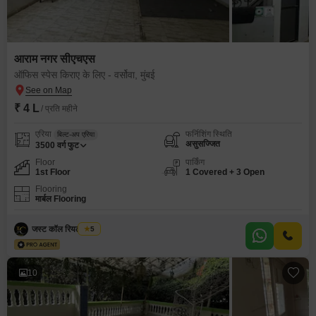
आराम नगर सीएचएस
ऑफिस स्पेस किराए के लिए - वर्सोवा, मुंबई
₹ 4 L
/ प्रति महीने
एरिया
फर्निशिंग स्थिति
बिल्ट-अप एरिया
असुसज्जित
3500
वर्ग फुट
Floor
पार्किंग
1st Floor
1 Covered + 3 Open
Flooring
मार्बल Flooring
जस्ट कॉल रियल एस्टेट
5
10