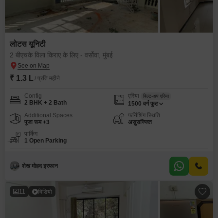
लोटस यूनिटी
2 बीएचके विला किराए के लिए - वर्सोवा, मुंबई
₹ 1.3 L
/ प्रति महीने
Config
एरिया
बिल्ट-अप एरिया
2 BHK + 2 Bath
1500
वर्ग फुट
Additional Spaces
फर्निशिंग स्थिति
पूजा रूम +3
असुसज्जित
पार्किंग
1 Open Parking
शेख मोहद इरफान
11
विडियो