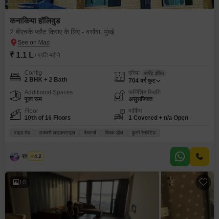
कनाकिया हॉलिवुड
2 बीएचके फ्लैट किराए के लिए - वर्सोवा, मुंबई
₹ 1.1 L
/ प्रति महीने
Config
एरिया
कार्पेट एरिया
2 BHK + 2 Bath
704
वर्ग फुट
Additional Spaces
फर्निशिंग स्थिति
पूजा रूम
असुसज्जित
Floor
पार्किंग
10th of 16 Floors
1 Covered + n/a Open
वाइड रोड
लक्जरी लाइफस्टाइल
बैचलर्स
क्विक डील
फ़ुली रेनोवेटेड
राज मिश्रा
4.2
10