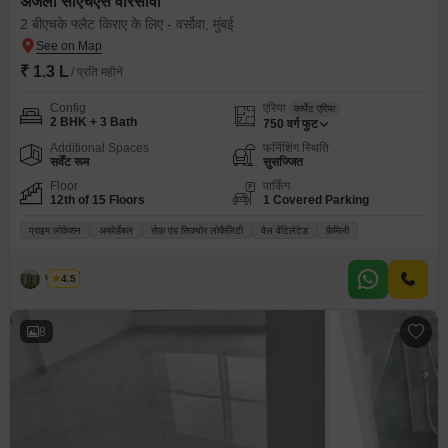
अंजली सीएचएस वारसोवा
2 बीएचके फ्लैट किराए के लिए - वर्सोवा, मुंबई
₹ 1.3 L
/ प्रति महीने
Config
एरिया
कार्पेट एरिया
2 BHK + 3 Bath
750
वर्ग फुट
Additional Spaces
फर्निशिंग स्थिति
सर्वेंट रूम
सुसज्जित
Floor
पार्किंग
12th of 15 Floors
1 Covered Parking
प्राइम लोकेशन
अफोर्डेबल
सेफ़ एंड सिक्योर लोकैलिटी
वेल वेंटिलेटेड
फ़ैमिली
राज मौर्य
4.5
8