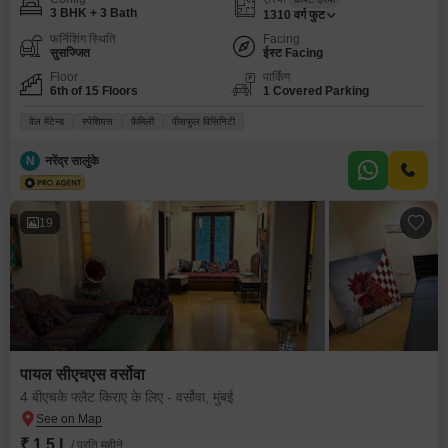
3 BHK + 3 Bath
1310
वर्ग फुट
फर्निशिंग स्थिति
Facing
सुसज्जित
ईस्ट Facing
Floor
पार्किंग
6th of 15 Floors
1 Covered Parking
वेल मेंटेन्ड
स्पेशियस
फ़ैमिली
पीसफुल विसिनिटी
N
नरेंद्र सालुंके
19
पायल सीएचएस वर्सोवा
4 बीएचके फ्लैट किराए के लिए - वर्सोवा, मुंबई
₹ 1.5 L
/ प्रति महीने