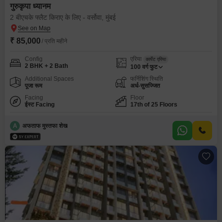
गुरुकृपा ध्यानम
2 बीएचके फ्लैट किराए के लिए - वर्सोवा, मुंबई
₹ 85,000
/ प्रति महीने
Config
एरिया
कार्पेट एरिया
2 BHK + 2 Bath
100
वर्ग फुट
Additional Spaces
फर्निशिंग स्थिति
पूजा रूम
अर्ध-सुसज्जित
Facing
Floor
ईस्ट Facing
17th of 25 Floors
A
अफताफ मुस्तफा शेख