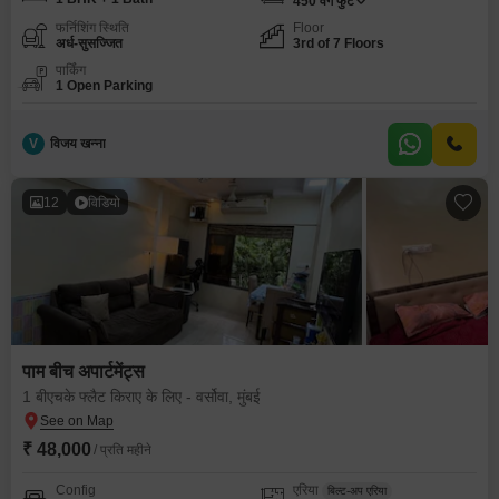
450
वर्ग फुट
फर्निशिंग स्थिति
Floor
अर्ध-सुसज्जित
3rd of 7 Floors
पार्किंग
1 Open Parking
V
विजय खन्ना
12
विडियो
पाम बीच अपार्टमेंट्स
1 बीएचके फ्लैट किराए के लिए - वर्सोवा, मुंबई
₹ 48,000
/ प्रति महीने
Config
एरिया
बिल्ट-अप एरिया