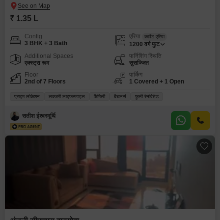
₹ 1.35 L
Config
एरिया
कार्पेट एरिया
3 BHK + 3 Bath
1200
वर्ग फुट
Additional Spaces
फर्निशिंग स्थिति
एक्स्ट्रा रूम
सुसज्जित
Floor
पार्किंग
2nd of 7 Floors
1 Covered + 1 Open
प्राइम लोकेशन
लक्जरी लाइफस्टाइल
फ़ैमिली
बैचलर्स
फ़ुली रेनोवेटेड
सतीश ईश्वरमूर्थि