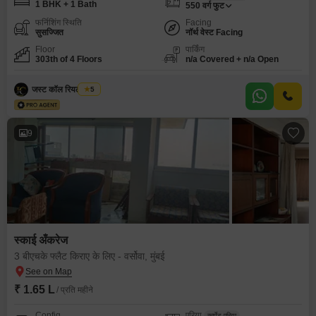
1 BHK + 1 Bath
550
वर्ग फुट
फर्निशिंग स्थिति
Facing
सुसज्जित
नॉर्थ वेस्ट Facing
Floor
पार्किंग
303th of 4 Floors
n/a Covered + n/a Open
जस्ट कॉल रियल एस्टेट
5
9
स्काई अँकरेज
3 बीएचके फ्लैट किराए के लिए - वर्सोवा, मुंबई
₹ 1.65 L
/ प्रति महीने
Config
एरिया
कार्पेट एरिया