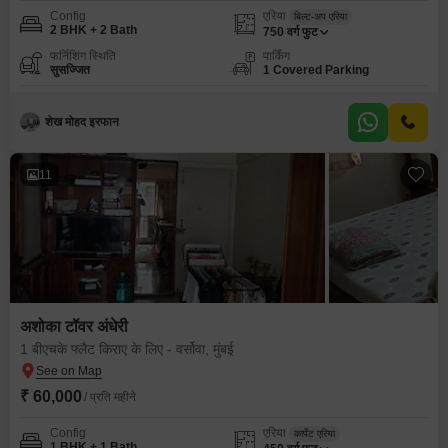
Config
एरिया
बिल्ट-अप एरिया
2 BHK + 2 Bath
750
वर्ग फुट
फर्निशिंग स्थिति
पार्किंग
सुसज्जित
1 Covered Parking
शेख मोहद इरफान
11
अशोका टॉवर अंधेरी
1 बीएचके फ्लैट किराए के लिए - वर्सोवा, मुंबई
₹ 60,000
/ प्रति महीने
Config
एरिया
कार्पेट एरिया
1 BHK + 1 Bath