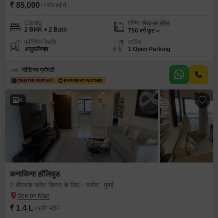
₹ 85,000
/ प्रति महीने
Config
एरिया
बिल्ट-अप एरिया
2 BHK + 2 Bath
750
वर्ग फुट
फर्निशिंग स्थिति
पार्किंग
असुसज्जित
1 Open Parking
प्लैटिनम प्रॉपर्टी
6
कनाकिया हॉलिवुड
2 बीएचके फ्लैट किराए के लिए - वर्सोवा, मुंबई
₹ 1.4 L
/ प्रति महीने