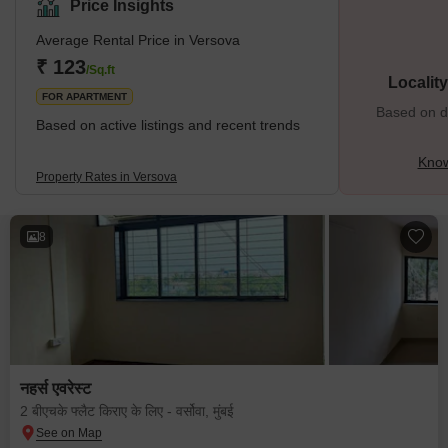
sound "Vesava." The "Kolis," or Mumbai's indigenous inhabitants,
Price Insights
keep Versova alive. They are the oldest and original inhabitants of
the area. Mangroves in full bloom line the Versova Creek area's
Average Rental Price in Versova
shores, supportin
₹ 123
/Sq.ft
Localit
FOR APARTMENT
Based on de
Based on active listings and recent trends
Know
Property Rates in Versova
8
नहर्स एवरेस्ट
2 बीएचके फ्लैट किराए के लिए - वर्सोवा, मुंबई