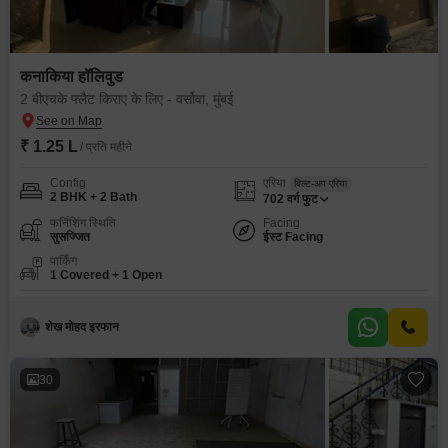
कनाकिया हॉलिवुड
2 बीएचके फ्लैट किराए के लिए - वर्सोवा, मुंबई
₹ 1.25 L
/ प्रति महीने
Config
एरिया
बिल्ट-अप एरिया
2 BHK + 2 Bath
702
वर्ग फुट
फर्निशिंग स्थिति
Facing
सुसज्जित
ईस्ट Facing
पार्किंग
1 Covered + 1 Open
शेख मोहद इरफान
30