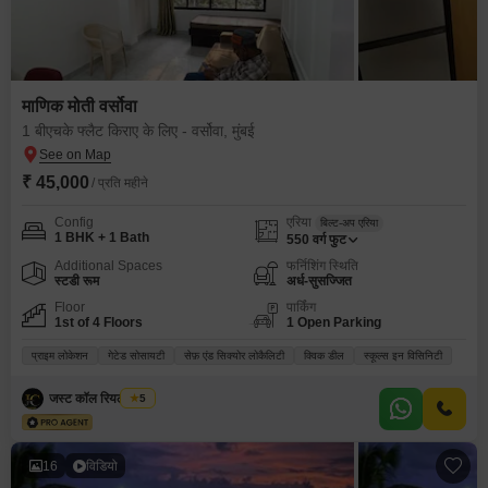
माणिक मोती वर्सोवा
1 बीएचके फ्लैट किराए के लिए - वर्सोवा, मुंबई
₹ 45,000
/ प्रति महीने
Config
एरिया
बिल्ट-अप एरिया
1 BHK + 1 Bath
550
वर्ग फुट
Additional Spaces
फर्निशिंग स्थिति
स्टडी रूम
अर्ध-सुसज्जित
Floor
पार्किंग
1st of 4 Floors
1 Open Parking
प्राइम लोकेशन
गेटेड सोसायटी
सेफ़ एंड सिक्योर लोकैलिटी
क्विक डील
स्कूल्स इन विसिनिटी
जस्ट कॉल रियल एस्टेट
5
16
विडियो