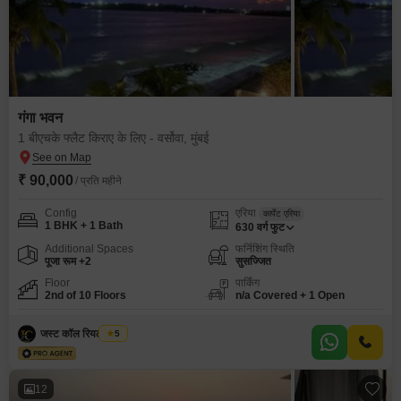
गंगा भवन
1 बीएचके फ्लैट किराए के लिए - वर्सोवा, मुंबई
₹ 90,000
/ प्रति महीने
Config
एरिया
कार्पेट एरिया
1 BHK + 1 Bath
630
वर्ग फुट
Additional Spaces
फर्निशिंग स्थिति
पूजा रूम +2
सुसज्जित
Floor
पार्किंग
2nd of 10 Floors
n/a Covered + 1 Open
जस्ट कॉल रियल एस्टेट
5
12