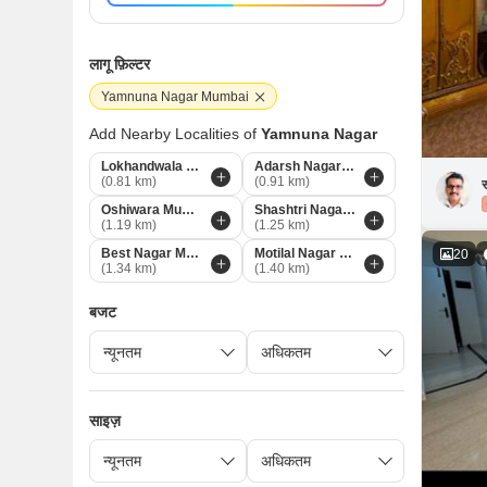
लागू फ़िल्टर
Yamnuna Nagar Mumbai
Add Nearby Localities of
Yamnuna Nagar
Lokhandwala Complex Mumbai
Adarsh Nagar Mumbai
(0.81 km)
(0.91 km)
स
Oshiwara Mumbai
Shashtri Nagar Mumbai
(1.19 km)
(1.25 km)
Best Nagar Mumbai
Motilal Nagar Mumbai
20
(1.34 km)
(1.40 km)
बजट
साइज़