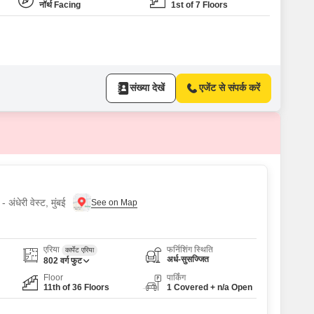
नॉर्थ Facing
1st of 7 Floors
संख्या देखें
एजेंट से संपर्क करें
 अंधेरी वेस्ट, मुंबई
एरिया
फर्निशिंग स्थिति
कार्पेट एरिया
अर्ध-सुसज्जित
802
वर्ग फुट
Floor
पार्किंग
11th of 36 Floors
1 Covered + n/a Open