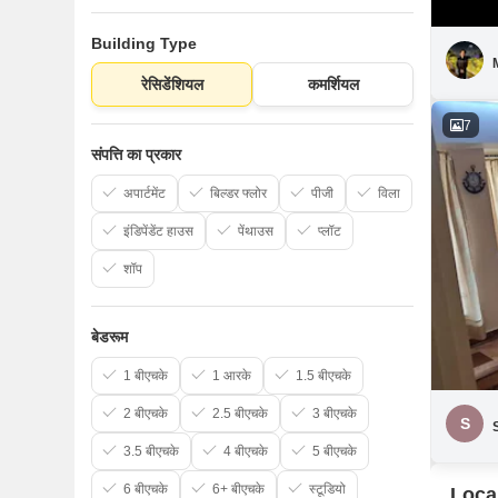
Building Type
रेसिडेंशियल
कमर्शियल
7
संपत्ति का प्रकार
अपार्टमेंट
बिल्डर फ्लोर
पीजी
विला
इंडिपेंडेंट हाउस
पेंथाउस
प्लॉट
शॉप
बेडरूम
1 बीएचके
1 आरके
1.5 बीएचके
2 बीएचके
2.5 बीएचके
3 बीएचके
S
3.5 बीएचके
4 बीएचके
5 बीएचके
6 बीएचके
6+ बीएचके
स्टूडियो
Loca