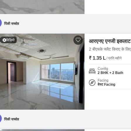
पिंकी सचदेव
विडियो
आरएनए एनजी इकलाट
2 बीएचके फ्लैट किराए के लिए -
₹ 1.35 L
/ प्रति महीने
Config
2 BHK + 2 Bath
Facing
वेस्ट Facing
पिंकी सचदेव