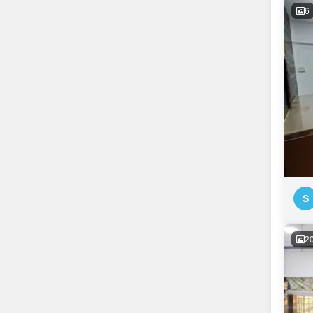
6
S
2