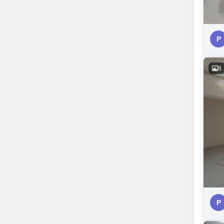
P
8
P