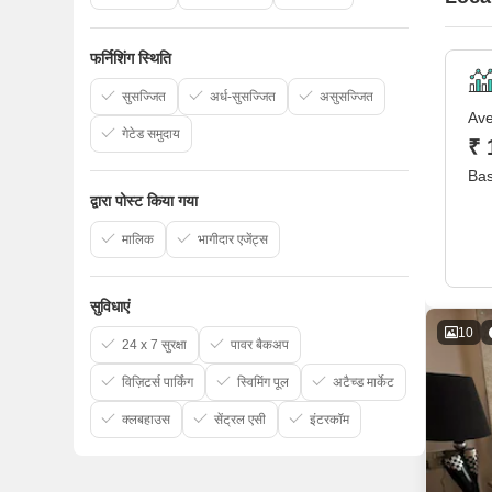
फर्निशिंग स्थिति
सुसज्जित
अर्ध-सुसज्जित
असुसज्जित
Ave
गेटेड समुदाय
₹ 
Bas
द्वारा पोस्ट किया गया
मालिक
भागीदार एजेंट्स
सुविधाएं
10
24 x 7 सुरक्षा
पावर बैकअप
विज़िटर्स पार्किंग
स्विमिंग पूल
अटैच्ड मार्केट
क्लबहाउस
सेंट्रल एसी
इंटरकॉम