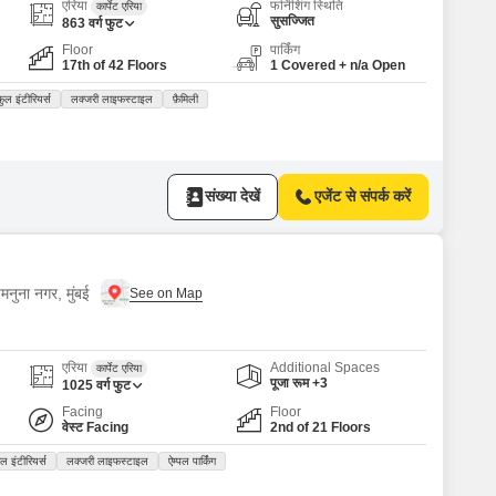
or Rent in Mumbai
एरिया
फर्निशिंग स्थिति
कार्पेट एरिया
सुसज्जित
863
वर्ग फुट
Commercial Properties for Rent in Mumbai
Floor
पार्किंग
17th of 42 Floors
1 Covered + n/a Open
फुल इंटीरियर्स
लक्जरी लाइफस्टाइल
फ़ैमिली
संख्या देखें
एजेंट से संपर्क करें
मनुना नगर, मुंबई
एरिया
Additional Spaces
कार्पेट एरिया
पूजा रूम +3
1025
वर्ग फुट
Facing
Floor
वेस्ट Facing
2nd of 21 Floors
ुल इंटीरियर्स
लक्जरी लाइफस्टाइल
ऐम्पल पार्किंग