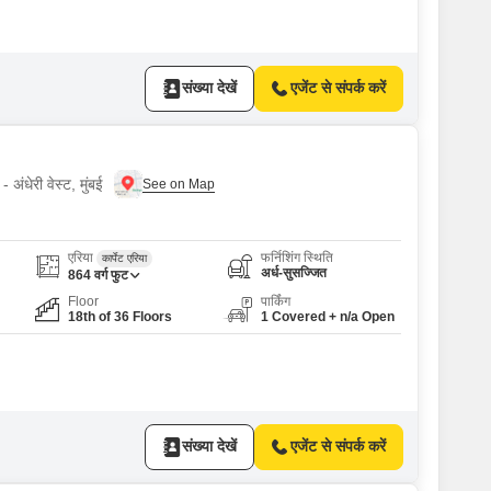
संख्या देखें
एजेंट से संपर्क करें
 अंधेरी वेस्ट, मुंबई
एरिया
फर्निशिंग स्थिति
कार्पेट एरिया
अर्ध-सुसज्जित
864
वर्ग फुट
Floor
पार्किंग
18th of 36 Floors
1 Covered + n/a Open
संख्या देखें
एजेंट से संपर्क करें