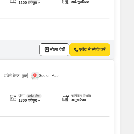
अर्ध-सुसज्जित
1100
वर्ग फुट
संख्या देखें
एजेंट से संपर्क करें
 अंधेरी वेस्ट, मुंबई
एरिया
फर्निशिंग स्थिति
कार्पेट एरिया
असुसज्जित
1300
वर्ग फुट