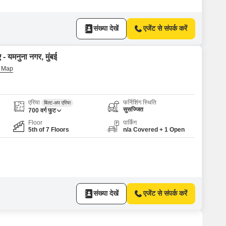
संख्या देखें
एजेंट से संपर्क करें
 - यमनुना नगर, मुंबई
एरिया
फर्निशिंग स्थिति
बिल्ट-अप एरिया
सुसज्जित
700
वर्ग फुट
Floor
पार्किंग
5th of 7 Floors
n/a Covered + 1 Open
संख्या देखें
एजेंट से संपर्क करें