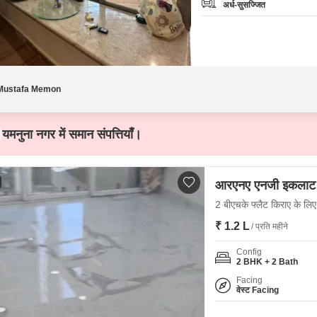
अर्ध-सुसज्जित
Mustafa Memon
यमनुना नगर में समान संपत्तियाँ।
आरएनए एनजी इकलाट
2 बीएचके फ्लैट किराए के लिए -
₹ 1.2 L
/ प्रति महीने
Config
2 BHK + 2 Bath
Facing
वेस्ट Facing